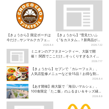
【きょうから】限定ポーチは
【きょうから】“雪見だいふ
今だけ…サンマルクカフェ初
く”をカスタム…？新商品が初
の「夏福袋」、実質無料でレ
登場！阪急うめだ「アイスフ
2026.8.4
2026.7.22
アグッズが手に入る
ェス」で6日間だけ
ミニオンのアフタヌーンティー、大阪で開
催！ 関西でここだけ…そっくりすぎるスイー
ツも
2026.7.17
【きょうから】セブンで「カレーフェス」、
人気店監修メニューなど全15品！お得な割引
キャンペーンは2週間だけ
2026.8.4
【あす開催】南大阪で「海沿いマルシェ」、
100食限定「たこ飯」のふるまい＆キッズ縁日
も
2026.8.6