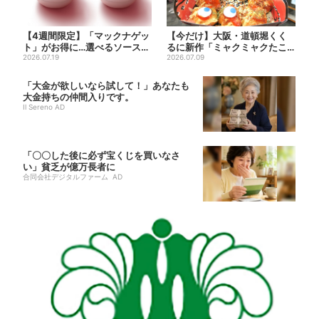
【4週間限定】「マックナゲッ
【今だけ】大阪・道頓堀くく
ト」がお得に…選べるソースは
るに新作「ミャクミャクたこ
全4種 ポケモンパッケー...
2026.07.19
焼」登場！関西の8店舗限定で
2026.07.09
「大金が欲しいなら試して！」あなたも
大金持ちの仲間入りです。
Il Sereno AD
「〇〇した後に必ず宝くじを買いなさ
い」貧乏が億万長者に
合同会社デジタルファーム AD