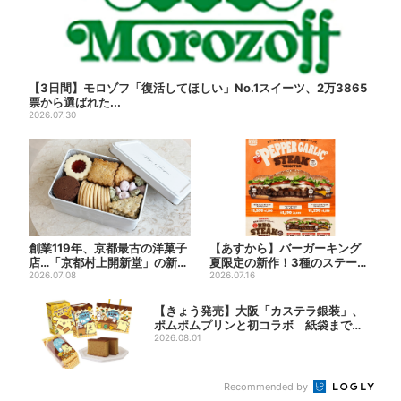
【3日間】モロゾフ「復活してほしい」No.1スイーツ、2万3865
票から選ばれた...
2026.07.30
創業119年、京都最古の洋菓子
【あすから】バーガーキング
店…「京都村上開新堂」の新ブ
夏限定の新作！3種のステーキ
ランド誕生、行列店に
2026.07.08
ワッパー「暑さ乗り切れそう...
2026.07.16
【きょう発売】大阪「カステラ銀装」、
ポムポムプリンと初コラボ 紙袋まで限
定デザイ...
2026.08.01
Recommended by