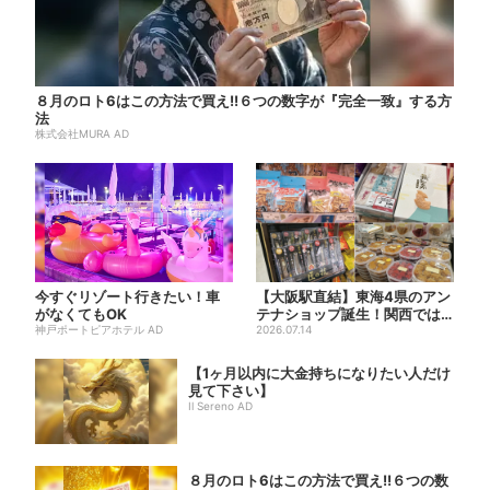
８月のロト6はこの方法で買え!!６つの数字が『完全一致』する方
法
株式会社MURA AD
今すぐリゾート行きたい！車
【大阪駅直結】東海4県のアン
がなくてもOK
テナショップ誕生！関西では
神戸ポートピアホテル AD
ここでしか買えない限定グル...
2026.07.14
【1ヶ月以内に大金持ちになりたい人だけ
見て下さい】
Il Sereno AD
８月のロト6はこの方法で買え!!６つの数