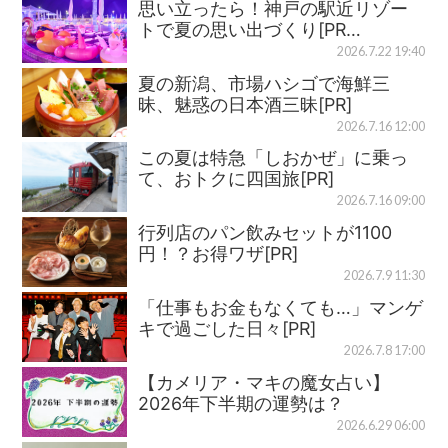
思い立ったら！神戸の駅近リゾー
トで夏の思い出づくり[PR…
2026.7.22 19:40
夏の新潟、市場ハシゴで海鮮三
昧、魅惑の日本酒三昧[PR]
2026.7.16 12:00
この夏は特急「しおかぜ」に乗っ
て、おトクに四国旅[PR]
2026.7.16 09:00
行列店のパン飲みセットが1100
円！？お得ワザ[PR]
2026.7.9 11:30
「仕事もお金もなくても…」マンゲ
キで過ごした日々[PR]
2026.7.8 17:00
【カメリア・マキの魔女占い】
2026年下半期の運勢は？
2026.6.29 06:00