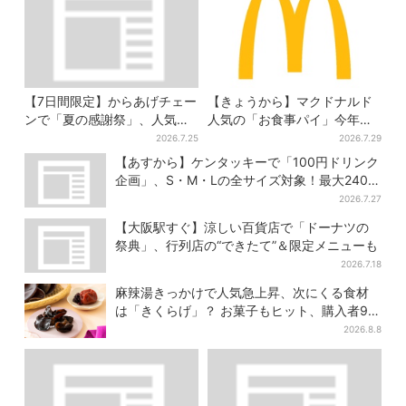
【7日間限定】からあげチェー
【きょうから】マクドナルド
ンで「夏の感謝祭」、人気の
人気の「お食事パイ」今年も
定食4品がお得に
登場、熱々とろ～り夏限定メ
2026.7.25
2026.7.29
ニュー
【あすから】ケンタッキーで「100円ドリンク
企画」、S・M・Lの全サイズ対象！最大240円
お得に
2026.7.27
【大阪駅すぐ】涼しい百貨店で「ドーナツの
祭典」、行列店の“できたて”＆限定メニューも
2026.7.18
麻辣湯きっかけで人気急上昇、次にくる食材
は「きくらげ」？ お菓子もヒット、購入者9割
超が女性
2026.8.8