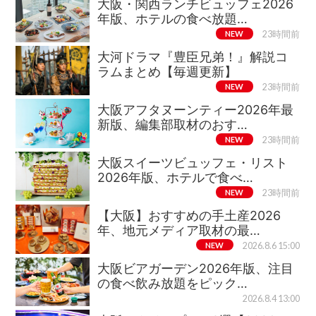
大阪・関西ランチビュッフェ2026
年版、ホテルの食べ放題…
NEW
23時間前
大河ドラマ『豊臣兄弟！』解説コ
ラムまとめ【毎週更新】
NEW
23時間前
大阪アフタヌーンティー2026年最
新版、編集部取材のおす…
NEW
23時間前
大阪スイーツビュッフェ・リスト
2026年版、ホテルで食べ…
NEW
23時間前
【大阪】おすすめの手土産2026
年、地元メディア取材の最…
NEW
2026.8.6 15:00
大阪ビアガーデン2026年版、注目
の食べ飲み放題をピック…
2026.8.4 13:00