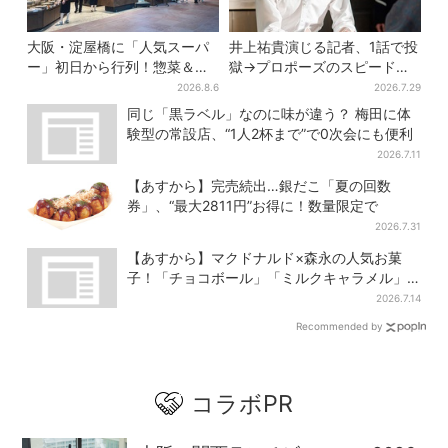
大阪・淀屋橋に「人気スーパ
井上祐貴演じる記者、1話で投
ー」初日から行列！惣菜＆弁
獄→プロポーズのスピード感
当コーナーは大幅に拡大…人
に視聴者驚き「横沢さんだけ
2026.8.6
2026.7.29
気商品は？
怒涛すぎる」
同じ「黒ラベル」なのに味が違う？ 梅田に体
験型の常設店、“1人2杯まで”で0次会にも便利
2026.7.11
【あすから】完売続出…銀だこ「夏の回数
券」、“最大2811円”お得に！数量限定で
2026.7.31
【あすから】マクドナルド×森永の人気お菓
子！「チョコボール」「ミルクキャラメル」
があのスイーツに変身…6年ぶり復活シェイク
2026.7.14
も
Recommended by
コラボPR