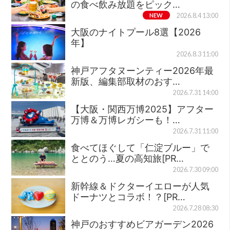
の食べ飲み放題をピック…
NEW
2026.8.4 13:00
大阪のナイトプール8選【2026
年】
2026.8.3 11:00
神戸アフタヌーンティー2026年最
新版、編集部取材のおす…
2026.7.31 14:00
【大阪・関西万博2025】アフター
万博＆万博レガシーも！…
2026.7.31 11:00
食べてほぐして「仁淀ブルー」で
ととのう…夏の高知旅[PR…
2026.7.30 09:00
新幹線＆ドクターイエローが人気
ドーナツとコラボ！？[PR…
2026.7.28 08:30
神戸のおすすめビアガーデン2026