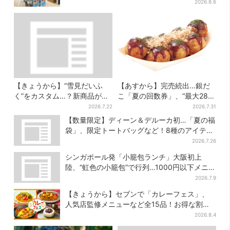
が強すぎる理由とは
2026.8.6
【きょうから】“雪見だいふ
【あすから】完売続出…銀だ
く”をカスタム…？新商品が初
こ「夏の回数券」、“最大2811
登場！阪急うめだ「アイスフ
円”お得に！数量限定で
2026.7.22
2026.7.31
ェス」で6日間だけ
【数量限定】ディーン＆デルーカ初…「夏の福
袋」、限定トートバッグなど！8種のアイテム
が勢ぞろい
2026.7.26
シンガポール発「小籠包ランチ」大阪初上
陸、“虹色の小籠包”で行列…1000円以下メニ
ューが充実
2026.7.9
【きょうから】セブンで「カレーフェス」、
人気店監修メニューなど全15品！お得な割引
キャンペーンは2週間だけ
2026.8.4