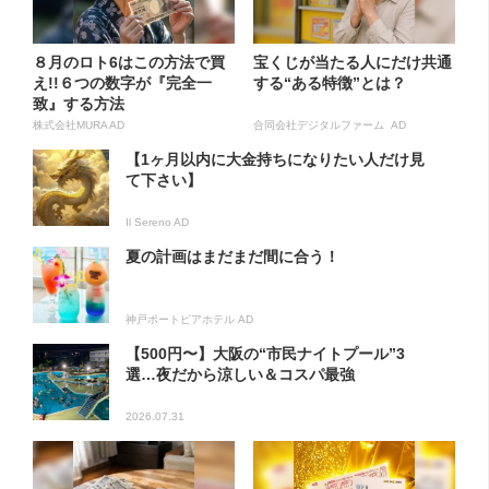
８月のロト6はこの方法で買
宝くじが当たる人にだけ共通
え!!６つの数字が『完全一
する“ある特徴”とは？
致』する方法
株式会社MURA AD
合同会社デジタルファーム AD
【1ヶ月以内に大金持ちになりたい人だけ見
て下さい】
Il Sereno AD
夏の計画はまだまだ間に合う！
神戸ポートピアホテル AD
【500円〜】大阪の“市民ナイトプール”3
選…夜だから涼しい＆コスパ最強
2026.07.31