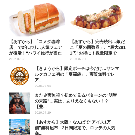
【あすから】「コメダ珈琲
【あすから】完売続出…銀だ
店」で2年ぶり…人気フェア
こ「夏の回数券」、“最大281
が復活！“ハワイ旅行が当た
1円”お得に！数量限定で
る”...
2026.07.28
2026.07.31
【きょうから】限定ポーチは今だけ…サンマ
ルクカフェ初の「夏福袋」、実質無料でレ
ア...
2026.08.04
また史実無視？初めて見るパターンの“明智
の末路”…実は、ありえなくもない！？
【豊...
2026.07.29
【あすから】大阪・なんばで“アイス1万
個”無料配布…2日間限定で、ロッテの人気
商...