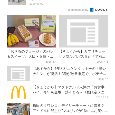
2026.08.02
Recommended by
「おさるのジョージ」のパン
【きょうから】カプリチョー
＆スイーツ、大阪・兵庫・京
ザ人気No.1パスタが「半額」
都限定で【きょうから】発売
に！大創業祭の第2弾まもなく
2026.8.4
2026.7.16
スタート
スタート
【あすから】4年ぶり…ケンタッキーの「辛い
チキン」が復活！2種が数量限定で、ポテチと
のコラボも
2026.7.7
【きょうから】マクドナルド人気の「お食事
パイ」今年も登場、熱々とろ～り夏限定メニ
ュー
2026.7.29
梅田のタワレコ、デイリーチャートに異変？
アイドルに混じり“マユリカ”が1位に…お笑い