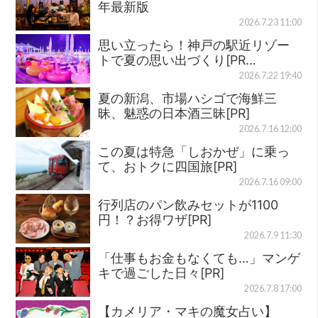
年最新版
2026.7.23 11:00
思い立ったら！神戸の駅近リゾー
トで夏の思い出づくり[PR…
2026.7.22 19:40
夏の新潟、市場ハシゴで海鮮三
昧、魅惑の日本酒三昧[PR]
2026.7.16 12:00
この夏は特急「しおかぜ」に乗っ
て、おトクに四国旅[PR]
2026.7.16 09:00
行列店のパン飲みセットが1100
円！？お得ワザ[PR]
2026.7.9 11:30
「仕事もお金もなくても…」マンゲ
キで過ごした日々[PR]
2026.7.8 17:00
【カメリア・マキの魔女占い】