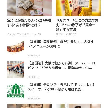
宝くじが当たる人にだけ共通
８月のロト6はこの方法で買
する“ある特徴”とは？
え!!６つの数字が『完全一
致』する方法
合同会社デジタルファーム AD
株式会社MURA AD
【3日間】毎夏恒例「銀だこ祭り」、人気N
o.1メニューがお得に
2026.07.29
【全国初】大阪で朝から行列…スーパー・ロ
ピアで「どデカ抽選会」、開始30分で“1...
2026.08.01
【3日間】モロゾフ「復活してほしい」No.1
スイーツ、2万3865票から選ばれた...
2026.07.30