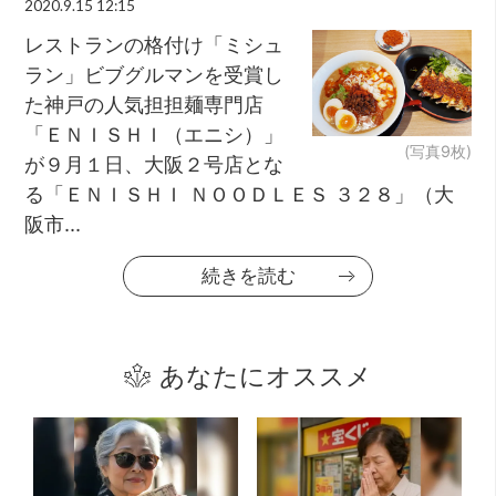
2020.9.15 12:15
レストランの格付け「ミシュ
ラン」ビブグルマンを受賞し
た神戸の人気担担麺専門店
「ＥＮＩＳＨＩ（エニシ）」
(写真9枚)
が９月１日、大阪２号店とな
る「ＥＮＩＳＨＩ ＮＯＯＤＬＥＳ ３２８」（大
阪市...
続きを読む
あなたにオススメ