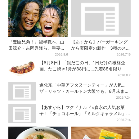
『豊臣兄弟！』後半戦へ…山
【あすから】バーガーキング
田涼介・吉岡秀隆ら、重要人
から夏限定の新作！3種のステ
物のビジュアル解禁でSNS興
ーキワッパー「暑さ乗り切れ
2026.8.6
2026.7.16
奮「キター！！」
そう」と話題に
【8月8日】「銀だこの日」1日だけの破格企
画、たこ焼き1舟が88円に…先着88名限り
2026.8.2
進化系「中華アフタヌーンティー」が人気…
ザ・リッツ・カールトン大阪でも、8月末まで
開催
2026.7.24
【あすから】マクドナルド×森永の人気お菓
子！「チョコボール」「ミルクキャラメル」
があのスイーツに変身…6年ぶり復活シェイク
2026.7.14
も