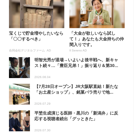
宝くじで貯金増やしたいなら
「大金が欲しいなら試し
「〇〇するべき」
て！」あなたも大金持ちの仲
間入りです。
合同会社デジタルファーム AD
Il Sereno AD
明智光秀が退場→いよいよ後半戦へ、新キャ
スト続々…「豊臣兄弟！」振り返り＆第30...
2026.08.04
【7月28日オープン】JR大阪駅直結！新たな
「お土産ショップ」、銘菓バラ売りで地...
2026.07.29
平埜生成演じる医師・黒川の「新潟弁」に反
応する視聴者続出「グッときた」
2026.07.30