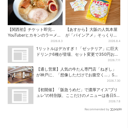
【関西初】チケット即完…
【あすから】大阪の人気本屋
YouTuberヒカキンのラーメン
が「パインアメ」そっくりの
店「みそきん」が大阪上陸！
ブックカバー開発、梅田で先
2026.8.3
2026.8.4
「待ってました」と話題
行販売
1リットルはデカすぎ！「ゼッテリア」に巨大
ドリンク6種が登場、セット変更で350円お得
に
2026.7.11
【通し営業】人気の牛たん専門店「ねぎし」
が神戸に、「想像しただけでお腹空く…」SNS
で喜びの声
2026.7.30
【初開催】「阪急うめだ」で濃厚アイス“ブリ
ュレ”の特別版、ここだけのメニューは各日50
個まで
2026.7.8
Recommended by