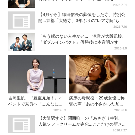
との思い出を語る
2026.7.31
【9月から】織田信長の葬儀をした寺、特別公
開…京都「大徳寺」3年ぶりの“レア寺院”も
2026.7.16
「もう縁のない人生かと…」滝音が大阪凱旋、
『ダブルインパクト』優勝後に本音明かす
2026.8.9
吉岡里帆、『豊臣兄弟！』イ
病床の母親役・29歳女優に称
ベントで奈良へ「こんなに楽
賛の声「あの小さかった加恋
しんでもらえてうれしい」
ちゃんが…」朝ドラ視聴者し
2026.8.3
2026.8.6
みじみ
【大阪駅すぐ】関西唯一の「あさぎり牛乳」
人気ソフトクリームが進化…ここだけの新メニ
ューも仲間入り
2026.7.27