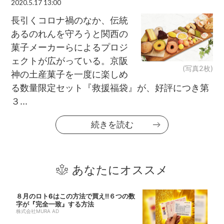
2020.5.17 13:00
長引くコロナ禍のなか、伝統
あるのれんを守ろうと関西の
菓子メーカーらによるプロジ
ェクトが広がっている。京阪
(写真2枚)
神の土産菓子を一度に楽しめ
る数量限定セット『救援福袋』が、好評につき第
３...
続きを読む
あなたにオススメ
８月のロト6はこの方法で買え!!６つの数
字が『完全一致』する方法
株式会社MURA AD