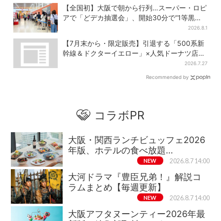
【全国初】大阪で朝から行列…スーパー・ロピ
アで「どデカ抽選会」、開始30分で“1等黒毛
和牛”の当選も
2026.8.1
【7月末から・限定販売】引退する「500系新
幹線＆ドクターイエロー」×人気ドーナツ店が
コラボ、手土産の切り札にも
2026.7.27
Recommended by
コラボPR
大阪・関西ランチビュッフェ2026
年版、ホテルの食べ放題…
NEW
2026.8.7 14:00
大河ドラマ『豊臣兄弟！』解説コ
ラムまとめ【毎週更新】
NEW
2026.8.7 14:00
大阪アフタヌーンティー2026年最