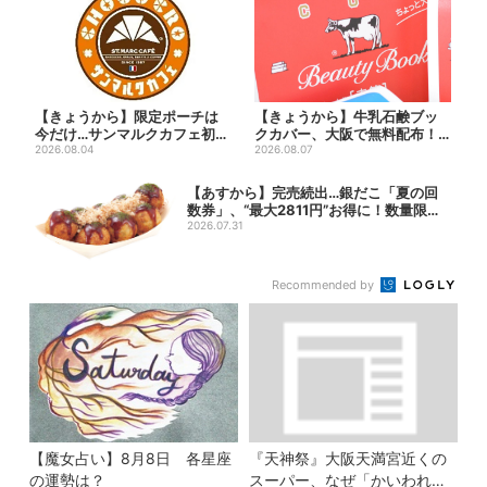
【きょうから】限定ポーチは
【きょうから】牛乳石鹸ブッ
今だけ…サンマルクカフェ初の
クカバー、大阪で無料配布！
「夏福袋」、実質無料でレア...
2026.08.04
先着1000名に「牛のカー...
2026.08.07
【あすから】完売続出…銀だこ「夏の回
数券」、“最大2811円”お得に！数量限定
で
2026.07.31
Recommended by
【魔女占い】8月8日 各星座
『天神祭』大阪天満宮近くの
の運勢は？
スーパー、なぜ「かいわれ」