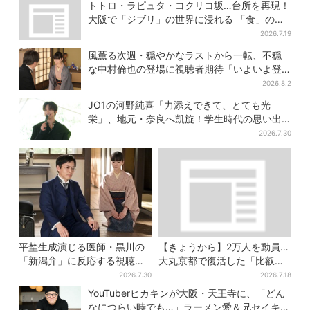
トトロ・ラピュタ・コクリコ坂…台所を再現！
大阪で「ジブリ」の世界に浸れる 「食」の展
示とは？
2026.7.19
風薫る次週・穏やかなラストから一転、不穏
な中村倫也の登場に視聴者期待「いよいよ登
場だ」
2026.8.2
JO1の河野純喜「力添えできて、とても光
栄」、地元・奈良へ凱旋！学生時代の思い出
エピソードも
2026.7.30
平埜生成演じる医師・黒川の
【きょうから】2万人を動員…
「新潟弁」に反応する視聴者
大丸京都で復活した「比叡山
続出「グッときた」
お化け屋敷」、コース延長
2026.7.30
2026.7.18
で“怖さ”パワーアップ
YouTuberヒカキンが大阪・天王寺に、「どん
なにつらい時でも…」ラーメン愛＆兄セイキン