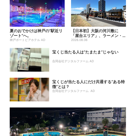
夏のおでかけは神戸の”駅近リ
【日本初】大阪の河川敷に
ゾート”へ。
「屋台エリア」、ラーメン・
神戸ポートピアホテル AD
焼肉・しゃぶしゃぶ・カフェ
2026.08.06
まで...
宝くじ当たる人は“たまたま”じゃない
合同会社デジタルファーム AD
宝くじが当たる人にだけ共通する“ある特
徴”とは？
合同会社デジタルファーム AD