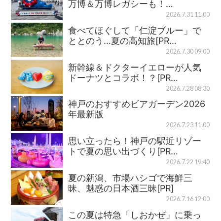
万博＆万博レガシーも！…
2026.7.31 11:00
食べてほぐして「仁淀ブルー」で
ととのう…夏の高知旅[PR…
2026.7.30 09:00
新幹線＆ドクターイエローが人気
ドーナツとコラボ！？[PR…
2026.7.28 08:30
神戸のおすすめビアガーデン2026
年最新版
2026.7.23 11:00
思い立ったら！神戸の駅近リゾー
トで夏の思い出づくり[PR…
2026.7.22 19:40
夏の新潟、市場ハシゴで海鮮三
昧、魅惑の日本酒三昧[PR]
2026.7.16 12:00
この夏は特急「しおかぜ」に乗っ