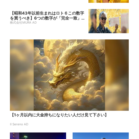
【昭和43年以前生まれはロト６この数字
を買うべき】6つの数字が「完全一致」す
る方...
株式会社MURA AD
【1ヶ月以内に大金持ちになりたい人だけ見て下さい】
Il Sereno AD