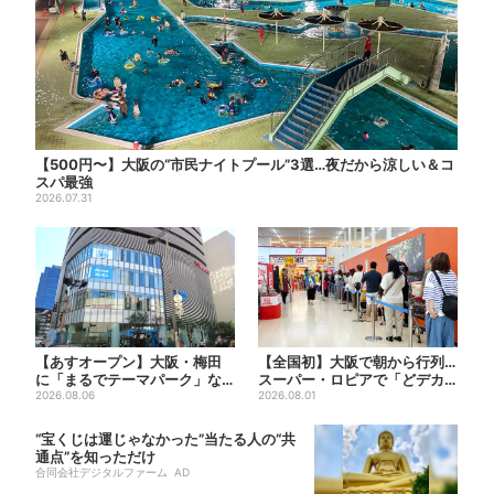
【500円〜】大阪の“市民ナイトプール”3選…夜だから涼しい＆コ
スパ最強
2026.07.31
【あすオープン】大阪・梅田
【全国初】大阪で朝から行列…
に「まるでテーマパーク」な
スーパー・ロピアで「どデカ
巨大スポーツ店、461ブラン...
2026.08.06
抽選会」、開始30分で“1...
2026.08.01
“宝くじは運じゃなかった”当たる人の“共
通点”を知っただけ
合同会社デジタルファーム AD