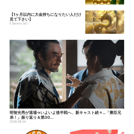
【1ヶ月以内に大金持ちになりたい人だけ
見て下さい】
Il Sereno AD
明智光秀が退場→いよいよ後半戦へ、新キャスト続々…「豊臣兄
弟！」振り返り＆第30...
2026.08.04