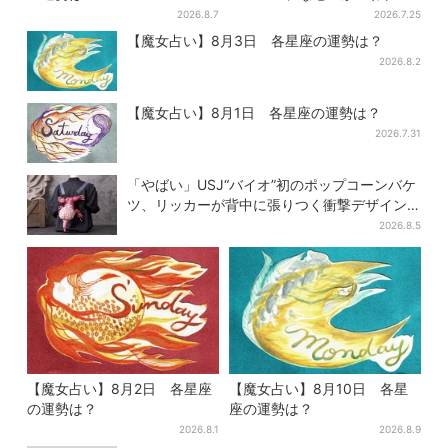
が山積み？ 実は昔ながらの食
2026.8.7
2026.7.25
文化
【魔女占い】8月3日 各星座の運勢は？
2026.8.2
【魔女占い】8月1日 各星座の運勢は？
2026.7.31
「やばい」USJ“バイオ”初のポップコーンバケ
ツ、リッカーが背中に張りつく衝撃デザイン
に騒然…フレーバーにも反応
2026.8.5
【魔女占い】8月2日 各星座
【魔女占い】8月10日 各星
の運勢は？
座の運勢は？
2026.8.1
2026.8.9