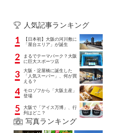
人気記事ランキング
1
【日本初】大阪の河川敷に
「屋台エリア」が誕生
2
まるでテーマパーク？大阪
に巨大スポーツ店
大阪・淀屋橋に誕生した
3
「人気スーパー」、何が買
える？
4
モロゾフから「大阪土産」
登場
5
大阪で「アイス万博」、行
列はどこ？
写真ランキング