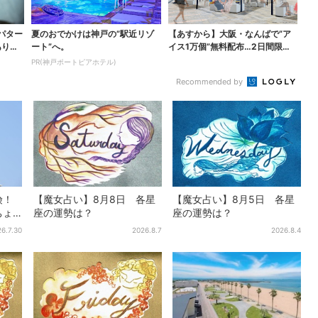
パター
夏のおでかけは神戸の”駅近リゾ
【あすから】大阪・なんばで“ア
ありえ
ート”へ。
イス1万個”無料配布…2日間限定
で、ロッテの人気商...
PR(神戸ポートピアホテル)
Recommended by
険！
【魔女占い】8月8日 各星
【魔女占い】8月5日 各星
ちょ
座の運勢は？
座の運勢は？
真っ
6.7.30
2026.8.7
2026.8.4