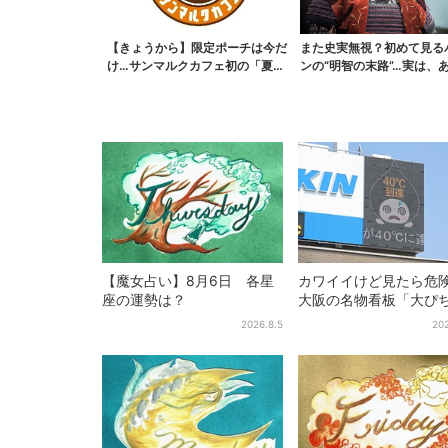
【きょうから】限定ポーチは今だ
また史実無視？初めて見る
け…サンマルクカフェ初の「夏福
ンの“明智の末路”…実は、
袋」、実質無料でレア...
なくもない！？【豊...
【魔女占い】8月6日 各星
カワイイけど見たら危
座の運勢は？
大阪の名物看板「大ぴ
んくん」に異変、青→
2026.8.5
202
黒に…