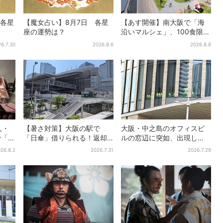
 各星
【魔女占い】8月7日 各星
【あす開催】南大阪で「海
座の運勢は？
沿いマルシェ」、100食限定
「たこ飯」のふるまい＆キ
6.7.30
2026.8.6
2026.8.6
ッズ縁日も
人・
【暑さ対策】大阪の駅で
大阪・中之島のオフィスビ
で「呪
「日傘」借りられる！返却
ルの窓辺に突如、出現し
ト
どこでもOK、熱中症対策に
た……巨大インコ「何かい
26.8.2
2026.7.31
2026.7.29
シェアサービス拡大
る」「朝からビビった」、
その正体とは？