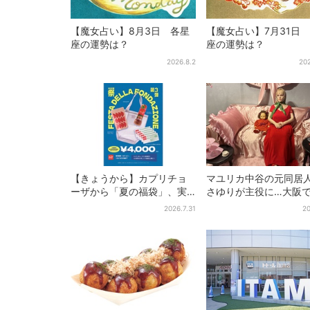
【魔女占い】8月3日 各星
【魔女占い】7月31日
座の運勢は？
座の運勢は？
2026.8.2
202
【きょうから】カプリチョ
マユリカ中谷の元同居
ーザから「夏の福袋」、実
さゆりが主役に…大阪
質無料…？値段以上の食事券
物展」開催、コンセプ
2026.7.31
20
＆限定アイテム付き
は“呪物たちのお茶会”