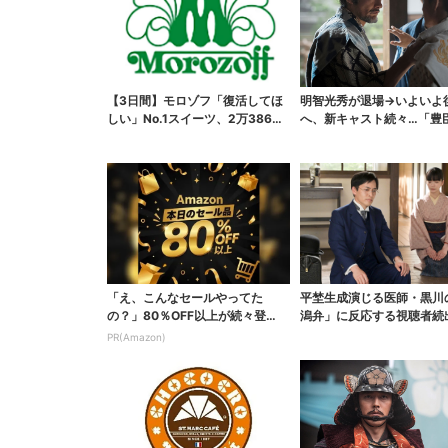
【3日間】モロゾフ「復活してほ
明智光秀が退場→いよいよ
しい」No.1スイーツ、2万3865
へ、新キャスト続々…「豊
票から選ばれた...
弟！」振り返り＆第30...
「え、こんなセールやってた
平埜生成演じる医師・黒川
の？」80％OFF以上が続々登
潟弁」に反応する視聴者続
場！Amazonの本気が...
ッときた」
PR(Amazon)