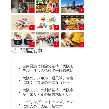
1
2
3
4
5
6
7
8
9
関連記事
自粛要請と解除の基準「大阪モ
デル」４つの指標で一目瞭然に
大阪のシンボル・通天閣、青色
に輝く「希望の光になれたら」
大阪モデルの判断基準、大阪市
が「エリア別の解除求めたい」
ローリング・ストーンズ、ＭＶ
に無人の「大阪・新世界」