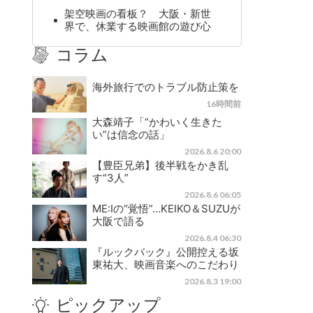
架空映画の看板？ 大阪・新世
界で、休業する映画館の遊び心
コラム
海外旅行でのトラブル防止策を
16時間前
大森靖子「“かわいく生きた
い”は信念の話」
2026.8.6 20:00
【豊臣兄弟】後半戦をかき乱
す“3人”
2026.8.6 06:05
ME:Iの“覚悟”…KEIKO＆SUZUが
大阪で語る
2026.8.4 06:30
『ルックバック』公開控える坂
東祐大、映画音楽へのこだわり
2026.8.3 19:00
ピックアップ