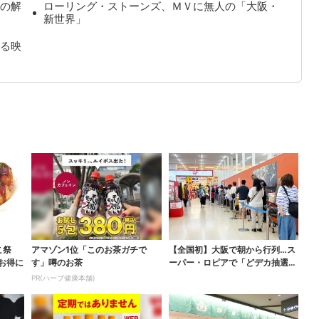
の解
ローリング・ストーンズ、ＭＶに無人の「大阪・
新世界」
る映
こ祭
アマゾン1位「このお茶ガチで
【全国初】大阪で朝から行列…ス
がお得に
す」噂のお茶
ーパー・ロピアで「どデカ抽選
会」、開始30分で“1...
PR(ハーブ健康本舗)