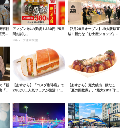
後半戦
アマゾン1位の実績！380円で5日
【7月28日オープン】JR大阪駅直
臣兄
間お試し。
結！新たな「お土産ショップ」、
銘菓バラ売りで地...
PR(ハーブ健康本舗)
の「新
【あすから】「コメダ珈琲店」で
【あすから】完売続出…銀だこ
出「グ
2年ぶり…人気フェアが復活！“ハ
「夏の回数券」、“最大2811円”お
ワイ旅行が当たる”...
得に！数量限定で