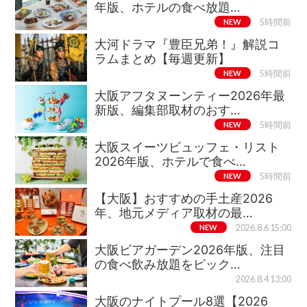
年版、ホテルの食べ放題…
NEW
5時間前
大河ドラマ『豊臣兄弟！』解説コ
ラムまとめ【毎週更新】
NEW
5時間前
大阪アフタヌーンティー2026年最
新版、編集部取材のおす…
NEW
5時間前
大阪スイーツビュッフェ・リスト
2026年版、ホテルで食べ…
NEW
5時間前
【大阪】おすすめの手土産2026
年、地元メディア取材の最…
NEW
2026.8.6 15:00
大阪ビアガーデン2026年版、注目
の食べ飲み放題をピック…
2026.8.4 13:00
大阪のナイトプール8選【2026