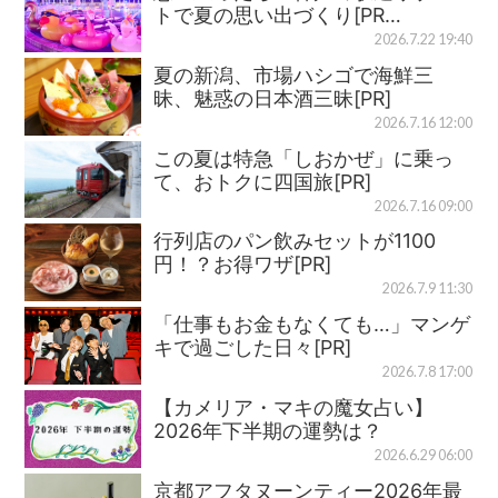
トで夏の思い出づくり[PR…
2026.7.22 19:40
夏の新潟、市場ハシゴで海鮮三
昧、魅惑の日本酒三昧[PR]
2026.7.16 12:00
この夏は特急「しおかぜ」に乗っ
て、おトクに四国旅[PR]
2026.7.16 09:00
行列店のパン飲みセットが1100
円！？お得ワザ[PR]
2026.7.9 11:30
「仕事もお金もなくても…」マンゲ
キで過ごした日々[PR]
2026.7.8 17:00
【カメリア・マキの魔女占い】
2026年下半期の運勢は？
2026.6.29 06:00
京都アフタヌーンティー2026年最