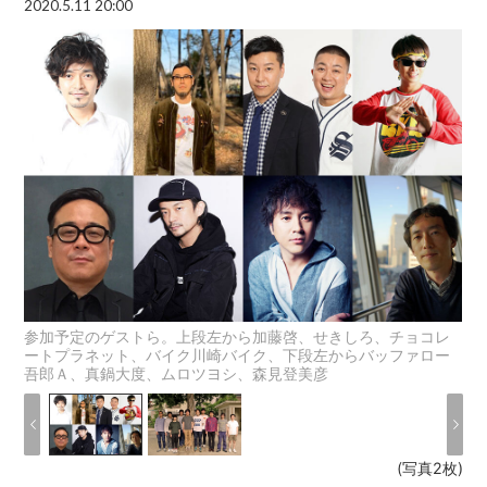
2020.5.11 20:00
参加予定のゲストら。上段左から加藤啓、せきしろ、チョコレ
ートプラネット、バイク川崎バイク、下段左からバッファロー
吾郎Ａ、真鍋大度、ムロツヨシ、森見登美彦
(写真2枚)