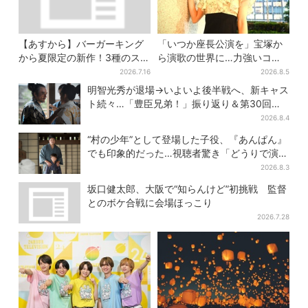
【あすから】バーガーキング
「いつか座長公演を」宝塚か
から夏限定の新作！3種のステ
ら演歌の世界に…力強いコブ
ーキワッパー「暑さ乗り切れ
シで聴かせる有沙瞳の目指す
2026.7.16
2026.8.5
そう」と話題に
道とは
明智光秀が退場→いよいよ後半戦へ、新キャス
ト続々…「豊臣兄弟！」振り返り＆第30回あ
らすじ
2026.8.4
“村の少年”として登場した子役、『あんぱん』
でも印象的だった…視聴者驚き「どうりで演技
上手だと」
2026.8.3
坂口健太郎、大阪で“知らんけど”初挑戦 監督
とのボケ合戦に会場ほっこり
2026.7.28