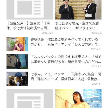
【豊臣兄弟！】注目の「千利
例えば炎が地元・宝塚で冠番
休」役は大河初出演の吉岡秀
組イベント、サプライズに会
隆 北条氏政役も発表
場騒然「まさか本人が出てく
2026.7.21
2026.8.3
るとは…」
香取慎吾「僕に遊ぶ場所を作ってくれている
のかも」、異色バラエティ『しんごの芽』で
感じた読売テレビの“パンク精神”
2026.7.31
『ルックバック』公開控える坂東祐大、「AIで
は出せない質感がある」映画音楽へのこだわ
り
2026.8.3
はさみ、ノミ、ハンマー…工具持って集合！閉
店「難波ベアーズ」最終日400人超…最後は
「もう帰ってください」
2026.8.1