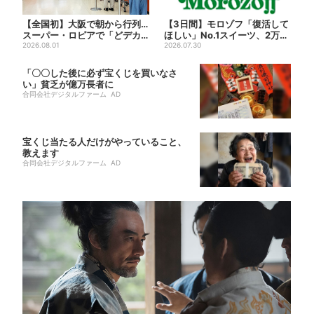
【全国初】大阪で朝から行列…
【3日間】モロゾフ「復活して
スーパー・ロピアで「どデカ
ほしい」No.1スイーツ、2万3
抽選会」、開始30分で“1...
2026.08.01
865票から選ばれた...
2026.07.30
「〇〇した後に必ず宝くじを買いなさ
い」貧乏が億万長者に
合同会社デジタルファーム AD
宝くじ当たる人だけがやっていること、
教えます
合同会社デジタルファーム AD