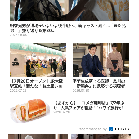
明智光秀が退場→いよいよ後半戦へ、新キャスト続々…「豊臣兄
弟！」振り返り＆第30...
2026.08.04
【7月28日オープン】JR大阪
平埜生成演じる医師・黒川の
駅直結！新たな「お土産ショ
「新潟弁」に反応する視聴者
ップ」、銘菓バラ売りで地...
2026.07.29
続出「グッときた」
2026.07.30
【あすから】「コメダ珈琲店」で2年ぶ
り…人気フェアが復活！“ハワイ旅行が当
たる”...
2026.07.28
Recommended by