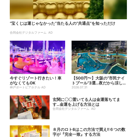
“宝くじは運じゃなかった”当たる人の“共通点”を知っただけ
合同会社デジタルファーム AD
今すぐリゾート行きたい！車
【500円〜】大阪の“市民ナイ
がなくてもOK
トプール”3選…夜だから涼しい
神戸ポートピアホテル AD
＆コスパ最強
2026.07.31
玄関に〇〇置いてる人は金運落ちてま
す…金運を上げる方法とは
合同会社デジタルファーム AD
８月のロト6はこの方法で買え!!６つの数
字が『完全一致』する方法