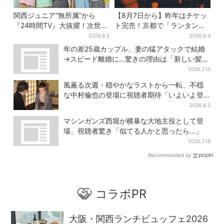
関西ジュニア“無所属”から
【8月7日から】昨年はチケッ
『24時間TV』大抜擢！次世代
ト完売！京都で「ランタンフ
スターと期待「まさか僕
ェス」、最大3500の光が夜空
2026.8.2
2026.8.4
が…」
に…会場には縁日も
年の差25歳カップル、妻の猛アタックで結婚
→スピード離婚に…驚きの理由は「新しい髪
型」
2026.7.10
風薫る次週・穏やかなラストから一転、不穏
な中村倫也の登場に視聴者期待「いよいよ登
場だ」
2026.8.2
マシンガンズ西堀が横暴な大地主役として登
場、視聴者驚き「似てる人かと思ったら…」
2026.7.16
Recommended by
コラボPR
大阪・関西ランチビュッフェ2026