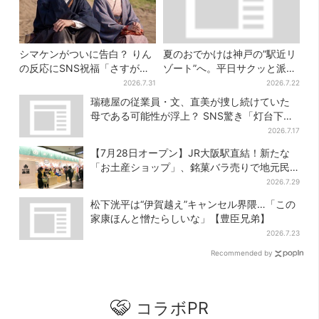
シマケンがついに告白？ りん
夏のおでかけは神戸の”駅近リ
の反応にSNS祝福「さすがに
ゾート”へ。平日サクッと派
伝わったよね？」
も、休日ガッツリ派も！タイ
2026.7.31
2026.7.22
パ抜群、約20種の楽しみ方
瑞穂屋の従業員・文、直美が捜し続けていた
母である可能性が浮上？ SNS驚き「灯台下暗
しすぎる」
2026.7.17
【7月28日オープン】JR大阪駅直結！新たな
「お土産ショップ」、銘菓バラ売りで地元民
の“おやつ調達”にも
2026.7.29
松下洸平は“伊賀越え”キャンセル界隈…「この
家康ほんと憎たらしいな」【豊臣兄弟】
2026.7.23
Recommended by
コラボPR