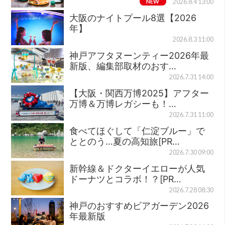
NEW
2026.8.4 13:00
大阪のナイトプール8選【2026
年】
2026.8.3 11:00
神戸アフタヌーンティー2026年最
新版、編集部取材のおす…
2026.7.31 14:00
【大阪・関西万博2025】アフター
万博＆万博レガシーも！…
2026.7.31 11:00
食べてほぐして「仁淀ブルー」で
ととのう…夏の高知旅[PR…
2026.7.30 09:00
新幹線＆ドクターイエローが人気
ドーナツとコラボ！？[PR…
2026.7.28 08:30
神戸のおすすめビアガーデン2026
年最新版