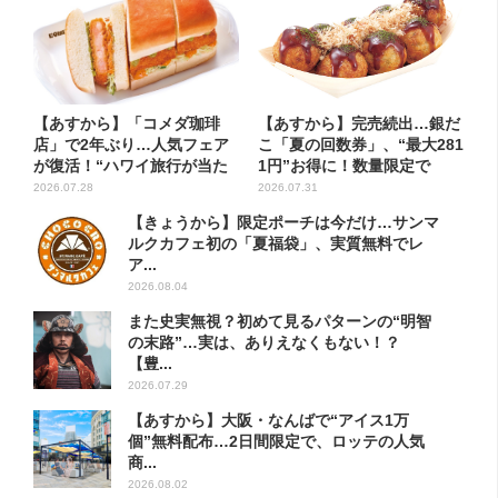
【あすから】「コメダ珈琲
【あすから】完売続出…銀だ
店」で2年ぶり…人気フェア
こ「夏の回数券」、“最大281
が復活！“ハワイ旅行が当た
1円”お得に！数量限定で
る”...
2026.07.28
2026.07.31
【きょうから】限定ポーチは今だけ…サンマ
ルクカフェ初の「夏福袋」、実質無料でレ
ア...
2026.08.04
また史実無視？初めて見るパターンの“明智
の末路”…実は、ありえなくもない！？
【豊...
2026.07.29
【あすから】大阪・なんばで“アイス1万
個”無料配布…2日間限定で、ロッテの人気
商...
2026.08.02