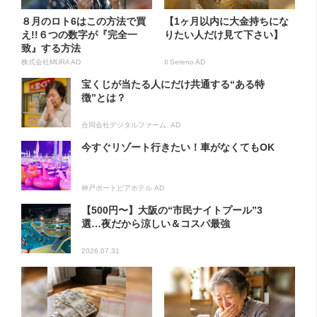
８月のロト6はこの方法で買
【1ヶ月以内に大金持ちにな
え!!６つの数字が『完全一
りたい人だけ見て下さい】
致』する方法
株式会社MURA AD
Il Sereno AD
宝くじが当たる人にだけ共通する“ある特
徴”とは？
合同会社デジタルファーム AD
今すぐリゾート行きたい！車がなくてもOK
神戸ポートピアホテル AD
【500円〜】大阪の“市民ナイトプール”3
選…夜だから涼しい＆コスパ最強
2026.07.31