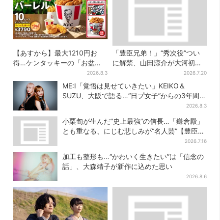
【あすから】最大1210円お
「豊臣兄弟！」“秀次役”つい
得…ケンタッキーの「お盆パ
に解禁、山田涼介が大河初出
ック」、2週間だけ！数量限定
演「まさかの」「楽しみすぎ
2026.8.3
2026.7.20
シール付き
る」
ME:I「覚悟は見せていきたい」KEIKO＆
SUZU、大阪で語る…“日プ女子”からの3年間
と、7人で目指す夢
2026.8.3
小栗旬が生んだ“史上最強”の信長…「鎌倉殿」
とも重なる、にじむ悲しみが“名人芸”【豊臣兄
弟】
2026.7.16
加工も整形も…“かわいく生きたい”は「信念の
話」、大森靖子が新作に込めた思い
2026.8.6