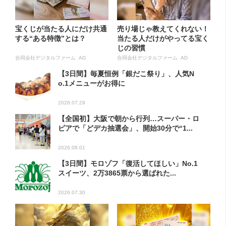
宝くじが当たる人にだけ共通
売り場じゃ教えてくれない！
する“ある特徴”とは？
当たる人だけがやってる宝く
じの習慣
合同会社デジタルファーム AD
合同会社デジタルファーム AD
【3日間】毎夏恒例「銀だこ祭り」、人気N
o.1メニューがお得に
2026.07.29
【全国初】大阪で朝から行列…スーパー・ロ
ピアで「どデカ抽選会」、開始30分で“1...
2026.08.01
【3日間】モロゾフ「復活してほしい」No.1
スイーツ、2万3865票から選ばれた...
2026.07.30