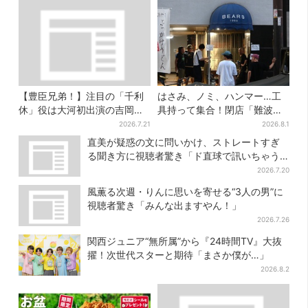
【豊臣兄弟！】注目の「千利
はさみ、ノミ、ハンマー…工
休」役は大河初出演の吉岡秀
具持って集合！閉店「難波ベ
隆 北条氏政役も発表
アーズ」最終日400人超…最
2026.7.21
2026.8.1
後は「もう帰ってください」
直美が疑惑の文に問いかけ、ストレートすぎ
る聞き方に視聴者驚き「ド直球で訊いちゃう
んだ」
2026.7.20
風薫る次週・りんに思いを寄せる“3人の男”に
視聴者驚き「みんな出ますやん！」
2026.7.26
関西ジュニア“無所属”から『24時間TV』大抜
擢！次世代スターと期待「まさか僕が…」
2026.8.2