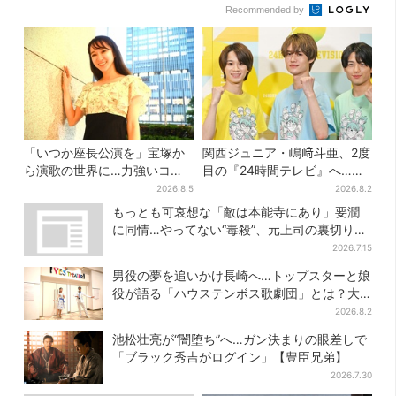
Recommended by
「いつか座長公演を」宝塚か
関西ジュニア・嶋﨑斗亜、2度
ら演歌の世界に…力強いコブ
目の『24時間テレビ』へ…ほ
シで聴かせる有沙瞳の目指す
かのメンバーに助言「サポー
2026.8.5
2026.8.2
道とは
ターたるもの」
もっとも可哀想な「敵は本能寺にあり」要潤
に同情…やってない“毒殺”、元上司の裏切り
【豊臣兄弟】
2026.7.15
男役の夢を追いかけ長崎へ…トップスターと娘
役が語る「ハウステンボス歌劇団」とは？大
阪で初公演開催
2026.8.2
池松壮亮が“闇堕ち”へ…ガン決まりの眼差しで
「ブラック秀吉がログイン」【豊臣兄弟】
2026.7.30