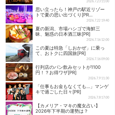
2026.7.23 11:00
思い立ったら！神戸の駅近リゾー
トで夏の思い出づくり[PR…
2026.7.22 19:40
夏の新潟、市場ハシゴで海鮮三
昧、魅惑の日本酒三昧[PR]
2026.7.16 12:00
この夏は特急「しおかぜ」に乗っ
て、おトクに四国旅[PR]
2026.7.16 09:00
行列店のパン飲みセットが1100
円！？お得ワザ[PR]
2026.7.9 11:30
「仕事もお金もなくても…」マンゲ
キで過ごした日々[PR]
2026.7.8 17:00
【カメリア・マキの魔女占い】
2026年下半期の運勢は？