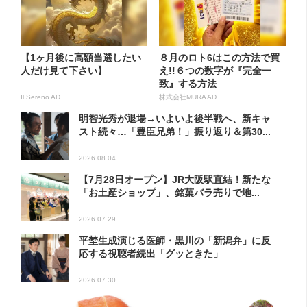
【1ヶ月後に高額当選したい
８月のロト6はこの方法で買
人だけ見て下さい】
え!!６つの数字が『完全一
致』する方法
Il Sereno AD
株式会社MURA AD
明智光秀が退場→いよいよ後半戦へ、新キャ
スト続々…「豊臣兄弟！」振り返り＆第30...
2026.08.04
【7月28日オープン】JR大阪駅直結！新たな
「お土産ショップ」、銘菓バラ売りで地...
2026.07.29
平埜生成演じる医師・黒川の「新潟弁」に反
応する視聴者続出「グッときた」
2026.07.30