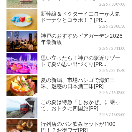
2026.7.30 09:00
新幹線＆ドクターイエローが人気
ドーナツとコラボ！？[PR…
2026.7.28 08:30
神戸のおすすめビアガーデン2026
年最新版
2026.7.23 11:00
思い立ったら！神戸の駅近リゾー
トで夏の思い出づくり[PR…
2026.7.22 19:40
夏の新潟、市場ハシゴで海鮮三
昧、魅惑の日本酒三昧[PR]
2026.7.16 12:00
この夏は特急「しおかぜ」に乗っ
て、おトクに四国旅[PR]
2026.7.16 09:00
行列店のパン飲みセットが1100
円！？お得ワザ[PR]