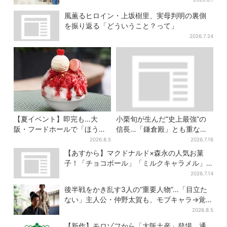
風薫るヒロイン・上坂樹里、実母判明の裏側
を振り返る「どういうこと？って」
2026.7.24
【夏イベント】即完も…大
小栗旬が生んだ“史上最強”の
阪・フードホールで「ほうせ
信長…「鎌倉殿」とも重な
き箱」の“限定かき氷”が復
る、にじむ悲しみが“名人
2026.8.5
2026.7.16
活！一夜限りの盆踊りも
芸”【豊臣兄弟】
【あすから】マクドナルド×森永の人気お菓
子！「チョコボール」「ミルクキャラメル」
があのスイーツに変身…6年ぶり復活シェイク
2026.7.14
も
後半戦をかき乱す3人の“重要人物”…「目立た
ない」主人公・仲野太賀も、モブキャラ→覚醒
へ【豊臣兄弟】
2026.8.5
【新作】モロゾフから「大阪土産」登場、通