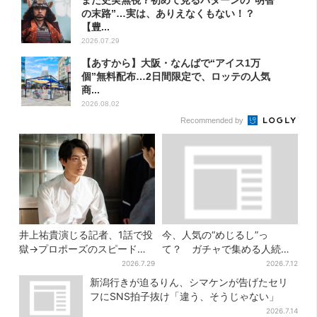
また史実無視？初めて見るパターンの“明智
の末路”…実は、ありえなくもない！？
【豊...
2026.07.29
【あすから】大阪・なんばで“アイス1万
個”無料配布…2日間限定で、ロッテの人気
商...
2026.08.02
Recommended by
井上祐貴演じる記者、1話で投
今、人気の“めじるし”っ
獄→プロポーズのスピード感
て？ ガチャで集める人続
に視聴者驚き「横沢さんだけ
出…収集家とメーカーに聞い
2026.7.29
2026.7.12
怒涛すぎる」
たヒットの背景
新潟行きが迫るりん、シマケンが告げたセリ
フにSNS拍子抜け「違う、そうじゃない」
2026.7.14