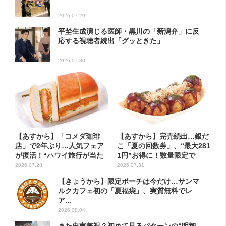
2026.07.29
平埜生成演じる医師・黒川の「新潟弁」に反
応する視聴者続出「グッときた」
2026.07.30
【あすから】「コメダ珈琲
【あすから】完売続出…銀だ
店」で2年ぶり…人気フェア
こ「夏の回数券」、“最大281
が復活！“ハワイ旅行が当た
1円”お得に！数量限定で
る”...
2026.07.28
2026.07.31
【きょうから】限定ポーチは今だけ…サンマ
ルクカフェ初の「夏福袋」、実質無料でレ
ア...
2026.08.04