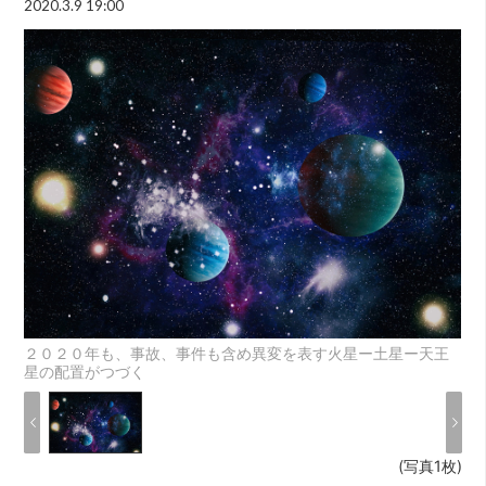
2020.3.9 19:00
２０２０年も、事故、事件も含め異変を表す火星ー土星ー天王
星の配置がつづく
(写真1枚)