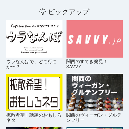
ピックアップ
ウラなんばで、どこ行こ
関西のすてき発見！
か〜？
SAVVY
拡散希望！話題のおもしろ
関西のヴィーガン・グルテ
ネタ
ンフリー