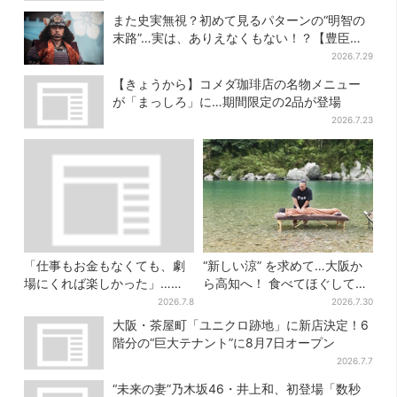
また史実無視？初めて見るパターンの“明智の
末路”…実は、ありえなくもない！？【豊臣兄
弟】
2026.7.29
【きょうから】コメダ珈琲店の名物メニュー
が「まっしろ」に…期間限定の2品が登場
2026.7.23
「仕事もお金もなくても、劇
“新しい涼” を求めて…大阪か
場にくれば楽しかった」…大
ら高知へ！ 食べてほぐして
阪“マンゲキ卒業”芸人が語
「仁淀ブルー」でととのう体
2026.7.8
2026.7.30
る、漫才を磨き続けた日々
験旅【2026夏最新版】
大阪・茶屋町「ユニクロ跡地」に新店決定！6
階分の“巨大テナント”に8月7日オープン
2026.7.7
“未来の妻”乃木坂46・井上和、初登場「数秒