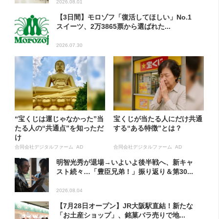
2026.08.01
【3日間】モロゾフ「復活してほしい」No.1
スイーツ、2万3865票から選ばれた...
2026.07.30
“宝くじは運じゃなかった”当
宝くじが当たる人にだけ共通
たる人の“共通点”を知っただ
する“ある特徴”とは？
け
合同会社デジタルファーム AD
合同会社デジタルファーム AD
明智光秀が退場→いよいよ後半戦へ、新キャ
スト続々…「豊臣兄弟！」振り返り＆第30...
2026.08.04
【7月28日オープン】JR大阪駅直結！新たな
「お土産ショップ」、銘菓バラ売りで地...