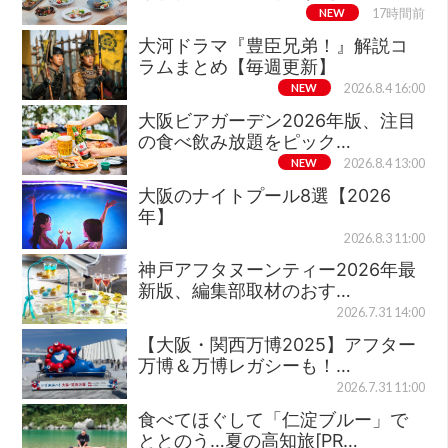
NEW
17時間前
大河ドラマ『豊臣兄弟！』解説コ
ラムまとめ【毎週更新】
NEW
2026.8.4 16:00
大阪ビアガーデン2026年版、注目
の食べ飲み放題をピック…
NEW
2026.8.4 13:00
大阪のナイトプール8選【2026
年】
2026.8.3 11:00
神戸アフタヌーンティー2026年最
新版、編集部取材のおす…
2026.7.31 14:00
【大阪・関西万博2025】アフター
万博＆万博レガシーも！…
2026.7.31 11:00
食べてほぐして「仁淀ブルー」で
ととのう…夏の高知旅[PR…