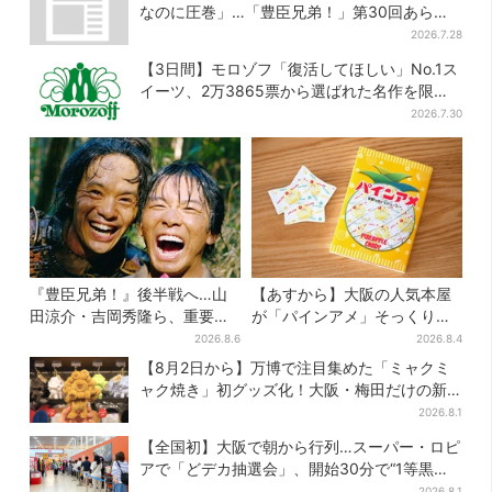
なのに圧巻」…「豊臣兄弟！」第30回あらす
じ・清須会議
2026.7.28
【3日間】モロゾフ「復活してほしい」No.1ス
イーツ、2万3865票から選ばれた名作を限定
販売
2026.7.30
『豊臣兄弟！』後半戦へ…山
【あすから】大阪の人気本屋
田涼介・吉岡秀隆ら、重要人
が「パインアメ」そっくりの
物のビジュアル解禁でSNS興
ブックカバー開発、梅田で先
2026.8.6
2026.8.4
奮「キター！！」
行販売
【8月2日から】万博で注目集めた「ミャクミ
ャク焼き」初グッズ化！大阪・梅田だけの新
商品が登場
2026.8.1
【全国初】大阪で朝から行列…スーパー・ロピ
アで「どデカ抽選会」、開始30分で“1等黒毛
和牛”の当選も
2026.8.1