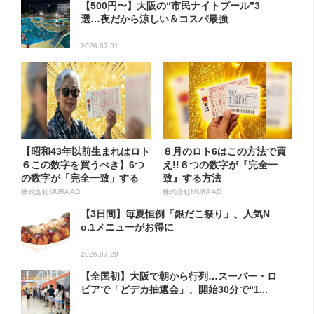
【500円〜】大阪の“市民ナイトプール”3
選…夜だから涼しい＆コスパ最強
2026.07.31
【昭和43年以前生まれはロト
８月のロト6はこの方法で買
６この数字を買うべき】6つ
え!!６つの数字が『完全一
の数字が「完全一致」する
致』する方法
方...
株式会社MURA AD
株式会社MURA AD
【3日間】毎夏恒例「銀だこ祭り」、人気N
o.1メニューがお得に
2026.07.29
【全国初】大阪で朝から行列…スーパー・ロ
ピアで「どデカ抽選会」、開始30分で“1...