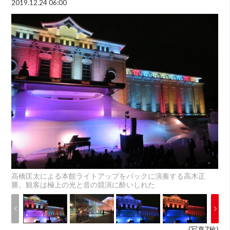
2019.12.24 06:00
高橋匡太による本館ライトアップをバックに演奏する高木正
勝。観客は極上の光と音の競演に酔いしれた
(写真7枚)