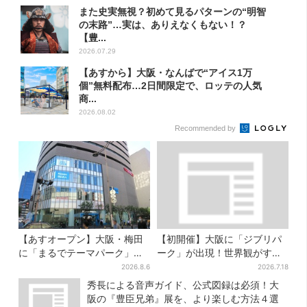
また史実無視？初めて見るパターンの“明智
の末路”…実は、ありえなくもない！？
【豊...
2026.07.29
【あすから】大阪・なんばで“アイス1万
個”無料配布…2日間限定で、ロッテの人気
商...
2026.08.02
Recommended by
【あすオープン】大阪・梅田
【初開催】大阪に「ジブリパ
に「まるでテーマパーク」な
ーク」が出現！世界観がすご
巨大スポーツ店、461ブラン
い…細かな仕掛け＆巨大フォ
2026.8.6
2026.7.18
ド集結！ 6フロアをまとめて
トスポットに注目
秀長による音声ガイド、公式図録は必須！大
紹介
阪の『豊臣兄弟』展を、より楽しむ方法４選