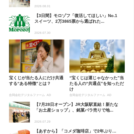
2026.08.01
【3日間】モロゾフ「復活してほしい」No.1
スイーツ、2万3865票から選ばれた...
2026.07.30
宝くじが当たる人にだけ共通
“宝くじは運じゃなかった”当
する“ある特徴”とは？
たる人の“共通点”を知っただ
け
合同会社デジタルファーム AD
合同会社デジタルファーム AD
【7月28日オープン】JR大阪駅直結！新たな
「お土産ショップ」、銘菓バラ売りで地...
2026.07.29
【あすから】「コメダ珈琲店」で2年ぶり…