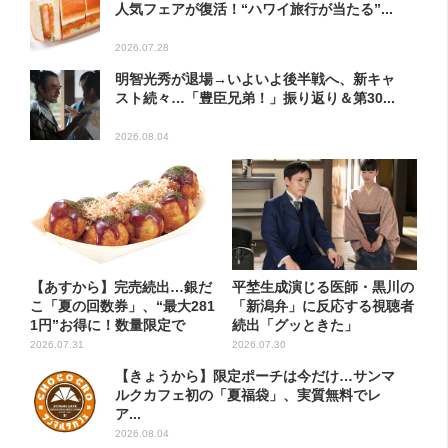
人気フェアが復活！“ハワイ旅行が当たる”...
2026.07.28
明智光秀が退場→いよいよ後半戦へ、新キャ
スト続々…「豊臣兄弟！」振り返り＆第30...
2026.08.04
【あすから】完売続出…銀だ
平埜生成演じる医師・黒川の
こ「夏の回数券」、“最大281
「新潟弁」に反応する視聴者
1円”お得に！数量限定で
続出「グッときた」
2026.07.31
2026.07.30
【きょうから】限定ポーチは今だけ…サンマ
ルクカフェ初の「夏福袋」、実質無料でレ
ア...
2026.08.04