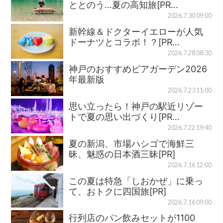
ととのう…夏の高知旅[PR…
2026.7.30 09:00
新幹線＆ドクターイエローが人気
ドーナツとコラボ！？[PR…
2026.7.28 08:30
神戸のおすすめビアガーデン2026
年最新版
2026.7.23 11:00
思い立ったら！神戸の駅近リゾー
トで夏の思い出づくり[PR…
2026.7.22 19:40
夏の新潟、市場ハシゴで海鮮三
昧、魅惑の日本酒三昧[PR]
2026.7.16 12:00
この夏は特急「しおかぜ」に乗っ
て、おトクに四国旅[PR]
2026.7.16 09:00
行列店のパン飲みセットが1100