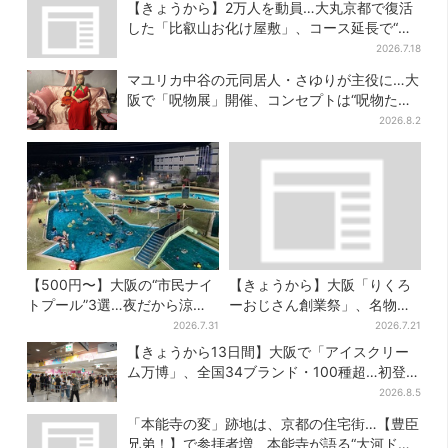
【きょうから】2万人を動員…大丸京都で復活
した「比叡山お化け屋敷」、コース延長で“怖
さ”パワーアップ
2026.7.18
マユリカ中谷の元同居人・さゆりが主役に…大
阪で「呪物展」開催、コンセプトは“呪物たち
のお茶会”
2026.8.2
【500円〜】大阪の“市民ナイ
【きょうから】大阪「りくろ
トプール”3選…夜だから涼し
ーおじさん創業祭」、名物
い＆コスパ最強
の“和菓子”を梅田で販売 6日
2026.7.31
2026.7.21
間限定でお得に
【きょうから13日間】大阪で「アイスクリー
ム万博」、全国34ブランド・100種超…初登場
の「チョコソフト」に行列
2026.8.5
「本能寺の変」跡地は、京都の住宅街…【豊臣
兄弟！】で参拝者増、本能寺が語る“大河ドラ