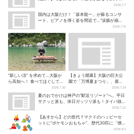
マ”効果
2026.7.7
国内は大阪だけ！「坂本龍一」が蘇るコンサ
ート、ピアノを弾く姿を間近で…“涙腺が崩
壊”と絶賛の声
2026.7.10
“新しい涼” を求めて…大阪か
【きょう開幕】大阪の巨大公
ら高知へ！ 食べてほぐして
園で「万博夏まつり」、屋台
「仁淀ブルー」でととのう体
グルメ＆幻想的イルミネーシ
2026.7.30
2026.7.24
験旅【2026夏最新版】
ョン…計27日間開催
夏のおでかけは神戸の”駅近リゾート”へ。平日
サクッと派も、休日ガッツリ派も！タイパ抜
群、約20種の楽しみ方
2026.7.22
【あすから】どの世代？マクドのハッピーセ
ットに“ポケモンおもちゃ”、歴代30匹に「懐
かしい」と喜びの声
2026.8.5