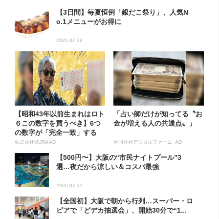
【3日間】毎夏恒例「銀だこ祭り」、人気N
o.1メニューがお得に
2026.07.29
【昭和43年以前生まれはロト
「占い師だけが知ってる〝お
６この数字を買うべき】6つ
金が増える人の共通点〟」
の数字が「完全一致」する
方...
株式会社MURA AD
合同会社デジタルファーム AD
【500円〜】大阪の“市民ナイトプール”3
選…夜だから涼しい＆コスパ最強
2026.07.31
【全国初】大阪で朝から行列…スーパー・ロ
ピアで「どデカ抽選会」、開始30分で“1...