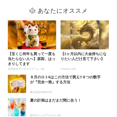
あなたにオススメ
【宝くじ何年も買って一度も
【1ヶ月以内に大金持ちにな
当たらない人へ】原因、はっ
りたい人だけ見て下さい】
きりしてます
合同会社デジタルファーム AD
Il Sereno AD
８月のロト6はこの方法で買え!!６つの数字
が『完全一致』する方法
株式会社MURA AD
夏の計画はまだまだ間に合う！
神戸ポートピアホテル AD