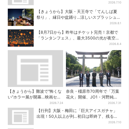
2026.7.10
【きょうから】大阪・天王寺で「てんしば夏
祭り」、縁日や盆踊り…涼しいスプラッシュタ
イムも！2日間だけ
2026.8.1
【8月7日から】昨年はチケット完売！京都で
「ランタンフェス」、最大3500の光が夜空
に…会場には縁日も
2026.8.4
【きょうから】難波で“怖くな
奈良・橿原市70周年で「万葉
い”ホラー展が開幕…映画セッ
花火」開催、JO1・河野純喜
トのなかに入って、怪異も触
がアンバサダーに…グループ
2026.7.24
2026.7.31
り放題！？
楽曲ともシンクロ
【行列】大阪・梅田に「巨大アイスガチャ」
出現！50人以上が列…初日は即終了、残る開
催日は？
2026.7.10