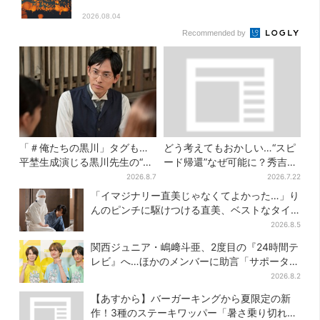
2026.08.04
Recommended by
「＃俺たちの黒川」タグも…
どう考えてもおかしい…“スピ
平埜生成演じる黒川先生の“退
ード帰還”なぜ可能に？秀吉が
場”にSNS悲鳴「もっと見たか
噂した、3人目の謀反人【豊臣
2026.8.7
2026.7.22
った」
兄弟】
「イマジナリー直美じゃなくてよかった…」り
んのピンチに駆けつける直美、ベストなタイ
ミングに視聴者歓喜
2026.8.5
関西ジュニア・嶋﨑斗亜、2度目の『24時間テ
レビ』へ…ほかのメンバーに助言「サポーター
たるもの」
2026.8.2
【あすから】バーガーキングから夏限定の新
作！3種のステーキワッパー「暑さ乗り切れそ