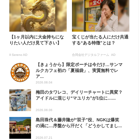
【1ヶ月以内に大金持ちにな
宝くじが当たる人にだけ共通
りたい人だけ見て下さい】
する“ある特徴”とは？
Il Sereno AD
合同会社デジタルファーム AD
【きょうから】限定ポーチは今だけ…サンマ
ルクカフェ初の「夏福袋」、実質無料でレ
ア...
2026.08.04
梅田のタワレコ、デイリーチャートに異変？
アイドルに混じり“マユリカ”が1位に…...
2026.08.06
島田珠代＆藤井隆が“双子”役、NGKは爆笑
の渦に…序盤から汗だく「どうかしてまし...
2026.07.21