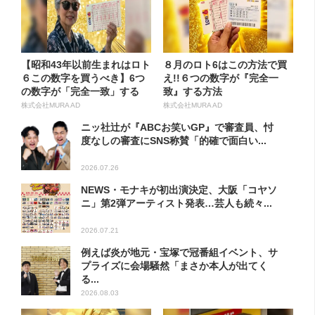
【昭和43年以前生まれはロト
８月のロト6はこの方法で買
６この数字を買うべき】6つ
え!!６つの数字が『完全一
の数字が「完全一致」する
致』する方法
方...
株式会社MURA AD
株式会社MURA AD
ニッ社辻が『ABCお笑いGP』で審査員、忖
度なしの審査にSNS称賛「的確で面白い...
2026.07.26
NEWS・モナキが初出演決定、大阪「コヤソ
ニ」第2弾アーティスト発表…芸人も続々...
2026.07.21
例えば炎が地元・宝塚で冠番組イベント、サ
プライズに会場騒然「まさか本人が出てく
る...
2026.08.03