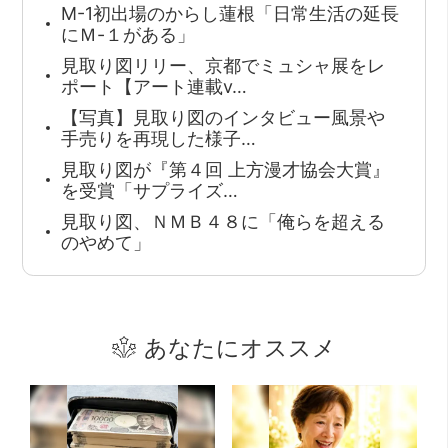
M-1初出場のからし蓮根「日常生活の延長
にＭ-１がある」
見取り図リリー、京都でミュシャ展をレ
ポート【アート連載v…
【写真】見取り図のインタビュー風景や
手売りを再現した様子…
見取り図が『第４回 上方漫才協会大賞』
を受賞「サプライズ…
見取り図、ＮＭＢ４８に「俺らを超える
のやめて」
あなたにオススメ