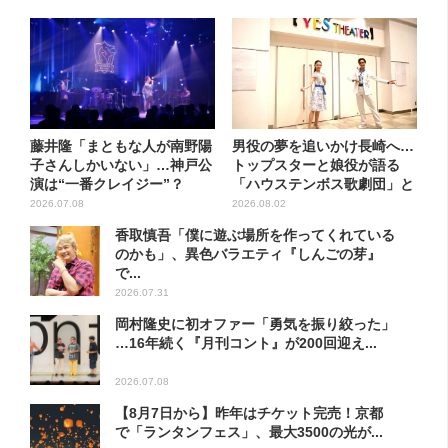
藤井隆「まともな人が南野陽
男役の夢を追いかけ長崎へ…
子さんしかいない」…神戸公
トップスターと娘役が語る
演は“一番クレイジー”？
「ハウステンボス歌劇団」と
は？...
2026.07.08
2026.08.02
香取慎吾「僕に遊ぶ場所を作ってくれている
のかも」、異色バラエティ『しんごの芽』
で...
2026.07.31
岡村隆史に初オファー「勇気を振り絞った」
…16年続く『月刊コント』が200回迎え...
2026.07.08
【8月7日から】昨年はチケット完売！京都
で「ランタンフェス」、最大3500の光が...