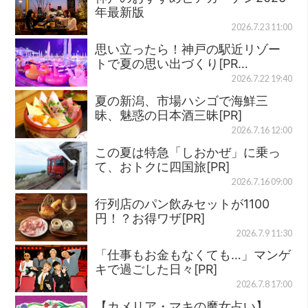
年最新版
2026.7.23 11:00
思い立ったら！神戸の駅近リゾー
トで夏の思い出づくり[PR…
2026.7.22 19:40
夏の新潟、市場ハシゴで海鮮三
昧、魅惑の日本酒三昧[PR]
2026.7.16 12:00
この夏は特急「しおかぜ」に乗っ
て、おトクに四国旅[PR]
2026.7.16 09:00
行列店のパン飲みセットが1100
円！？お得ワザ[PR]
2026.7.9 11:30
「仕事もお金もなくても…」マンゲ
キで過ごした日々[PR]
2026.7.8 17:00
【カメリア・マキの魔女占い】