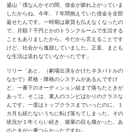
盛山「僕なんかその間、借金が膨れ上がっていま
したからね。今年、７年間抱えていた借金を全部
返せたんです。一時期は家賃も払えなくなったの
で、月額７千円とかのトランクルームで生活する
こともありましたから。今だから言えることです
けど。社会から逸脱していました。正直、まとも
な生活は送れなていなかったです」
リリー「あと、（劇場出演をかけたネタバトルの
なかで）昇格・降格のシステムがあるんですけ
ど、一番下のオーディション組まで落ちたときが
あって。そこは、素人のコンビばかりのクラスな
んです。一度はトップクラスまでいったのに、１
カ月も経たないうちに転げ落ちてしまった。その
状況が１年くらい続き、後輩の目も痛かった。あ
のときが一番つらかったですね」