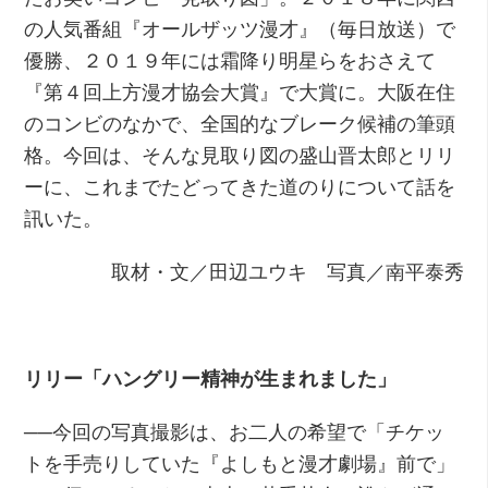
の人気番組『オールザッツ漫才』（毎日放送）で
優勝、２０１９年には霜降り明星らをおさえて
『第４回上方漫才協会大賞』で大賞に。大阪在住
のコンビのなかで、全国的なブレーク候補の筆頭
格。今回は、そんな見取り図の盛山晋太郎とリリ
ーに、これまでたどってきた道のりについて話を
訊いた。
取材・文／田辺ユウキ 写真／南平泰秀
リリー「ハングリー精神が生まれました」
──今回の写真撮影は、お二人の希望で「チケッ
トを手売りしていた『よしもと漫才劇場』前で」