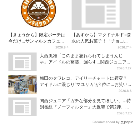
【きょうから】限定ポーチは
【あすから】マクドナルド×森
今だけ…サンマルクカフェ初
永の人気お菓子！「チョコボ
の「夏福袋」、実質無料でレ
ール」「ミルクキャラメル」
2026.8.4
2026.7.14
アグッズが手に入る
があのスイーツに変身…6年ぶ
大西風雅「このまま忘れられてしまうんじ
り復活シェイクも
ゃ」アイドルの葛藤、漏らす…関西ジュニア特
番で“本音”
2026.7.27
梅田のタワレコ、デイリーチャートに異変？
アイドルに混じり“マユリカ”が1位に…お笑い
が強すぎる理由とは
2026.8.6
関西ジュニア「ガチな部分を見てほしい」…特
別番組『ノーフィルター』大反響で第2弾、7
月27日から放送
2026.7.20
Recommended by