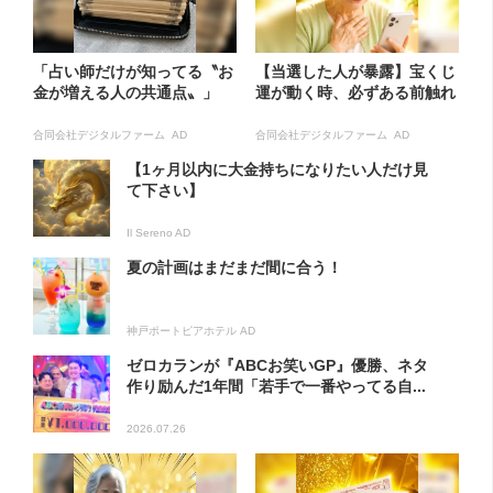
「占い師だけが知ってる〝お
【当選した人が暴露】宝くじ
金が増える人の共通点〟」
運が動く時、必ずある前触れ
合同会社デジタルファーム AD
合同会社デジタルファーム AD
【1ヶ月以内に大金持ちになりたい人だけ見
て下さい】
Il Sereno AD
夏の計画はまだまだ間に合う！
神戸ポートピアホテル AD
ゼロカランが『ABCお笑いGP』優勝、ネタ
作り励んだ1年間「若手で一番やってる自...
2026.07.26