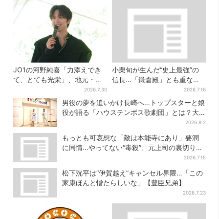
JO1の河野純喜「力添えでき
小栗旬が生んだ“史上最強”の
て、とても光栄」、地元・奈
信長…「鎌倉殿」とも重な
良へ凱旋！学生時代の思い出
る、にじむ悲しみが“名人
2026.7.30
2026.7.16
エピソードも
芸”【豊臣兄弟】
男役の夢を追いかけ長崎へ…トップスターと娘
役が語る「ハウステンボス歌劇団」とは？大
阪で初公演開催
2026.8.2
もっとも可哀想な「敵は本能寺にあり」要潤
に同情…やってない“毒殺”、元上司の裏切り
【豊臣兄弟】
2026.7.15
松下洸平は“伊賀越え”キャンセル界隈…「この
家康ほんと憎たらしいな」【豊臣兄弟】
2026.7.23