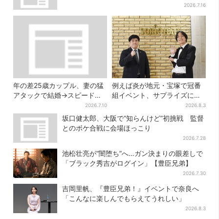
う」と話題に
2026.7.16
年の差25歳カップル、妻の猛
例えば炎が地元・宝塚で冠番
アタックで結婚→スピード離
組イベント、サプライズに会
婚に…驚きの理由は「新しい
場騒然「まさか本人が出てく
2026.7.10
2026.8.3
髪型」
るとは…」
坂口健太郎、大阪で“知らんけど”初挑戦 監督
とのボケ合戦に会場ほっこり
2026.7.28
池松壮亮が“闇堕ち”へ…ガン決まりの眼差しで
「ブラック秀吉がログイン」【豊臣兄弟】
2026.7.30
吉岡里帆、『豊臣兄弟！』イベントで奈良へ
「こんなに楽しんでもらえてうれしい」
2026.8.3