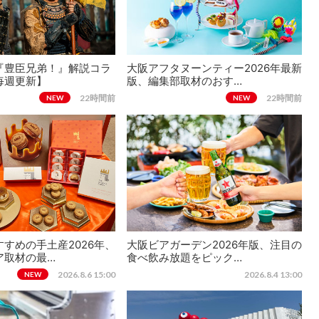
『豊臣兄弟！』解説コラ
大阪アフタヌーンティー2026年最新
毎週更新】
版、編集部取材のおす…
22時間前
22時間前
NEW
NEW
すめの手土産2026年、
大阪ビアガーデン2026年版、注目の
ア取材の最…
食べ飲み放題をピック…
2026.8.6 15:00
2026.8.4 13:00
NEW