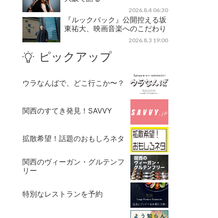
2026.8.4 06:30
『ルックバック』公開控える坂
東祐大、映画音楽へのこだわり
2026.8.3 19:00
ピックアップ
ウラなんばで、どこ行こか〜？
関西のすてき発見！SAVVY
拡散希望！話題のおもしろネタ
関西のヴィーガン・グルテンフ
リー
特別なレストランを予約