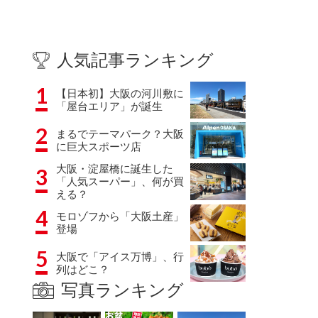
人気記事ランキング
1
【日本初】大阪の河川敷に
「屋台エリア」が誕生
2
まるでテーマパーク？大阪
に巨大スポーツ店
大阪・淀屋橋に誕生した
3
「人気スーパー」、何が買
える？
4
モロゾフから「大阪土産」
登場
5
大阪で「アイス万博」、行
列はどこ？
写真ランキング