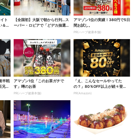
ナイト
【全国初】大阪で朝から行列…ス
アマゾン1位の実績！380円で5日
い＆コ
ーパー・ロピアで「どデカ抽選
間お試し。
会」、開始30分で“1...
PR(ハーブ健康本舗)
後半戦
アマゾン1位「このお茶ガチで
「え、こんなセールやってた
臣兄
す」噂のお茶
の？」80％OFF以上が続々登
場！Amazonの本気が...
PR(ハーブ健康本舗)
PR(Amazon)