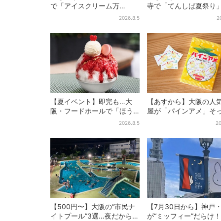
で「アイスクリーム万
寺で「てんしば夏祭り
博」、全国34ブランド・
縁日や盆踊り…涼しい
2026.8.5
2
100種超…初登場の「チョコ
ッシュタイムも！2日間
ソフト」に行列
【夏イベント】即完も…大
【あすから】大阪の人
阪・フードホールで「ほう
屋が「パインアメ」そ
せき箱」の“限定かき氷”が復
りのブックカバー開発
2026.8.5
20
活！一夜限りの盆踊りも
田で先行販売
【500円〜】大阪の“市民ナ
【7月30日から】神戸
イトプール”3選…夜だから涼
が“ミッフィー”だらけ！