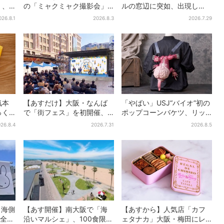
」、
の「ミャクミャク撮影会」
ルの窓辺に突如、出現し
スプラ
に全国からファン集結、参
た……巨大インコ「何かい
026.8.1
2026.8.3
2026.7.29
だけ
加者に聞いた「それでも会
る」「朝からビビった」、
いたい理由」
その正体とは？
気本
【あすだけ】大阪・なんば
「やばい」USJ“バイオ”初の
っく
で「街フェス」を初開催、
ポップコーンバケツ、リッ
、梅
USJステージ＆豪華ゲスト
カーが背中に張りつく衝撃
26.8.4
2026.7.31
2026.8.5
のトークショーも！参加無
デザインに騒然…フレーバー
料で
にも反応
・海側
【あす開催】南大阪で「海
【あすから】人気店「カフ
全16
沿いマルシェ」、100食限定
ェタナカ」大阪・梅田にレ