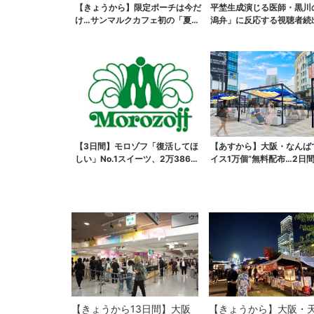
【きょうから】限定ポーチは今だ
平埜生成演じる医師・黒川
け…サンマルクカフェ初の「夏福
潟弁」に反応する視聴者続
袋」、実質無料でレア...
ッときた」
【3日間】モロゾフ「復活してほ
【あすから】大阪・なんば
しい」No.1スイーツ、2万3865
イス1万個”無料配布…2日
票から選ばれた...
で、ロッテの人気商...
【きょうから13日間】大阪
【きょうから】大阪・