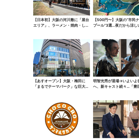
【日本初】大阪の河川敷に「屋台
【500円〜】大阪の“市民
エリア」、ラーメン・焼肉・しゃ
プール”3選…夜だから涼し
ぶしゃぶ・カフェまで...
スパ最強
【あすオープン】大阪・梅田に
明智光秀が退場→いよいよ
「まるでテーマパーク」な巨大ス
へ、新キャスト続々…「豊
ポーツ店、461ブラン...
弟！」振り返り＆第30...