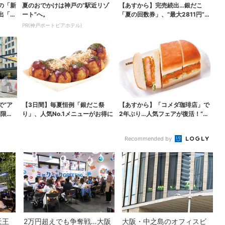
の「新
夏のおでかけは神戸の”駅近リゾ
【あすから】完売続出…銀だこ
出「グ
ート”へ。
「夏の回数券」、“最大2811円”お
得に！数量限定で
PR(神戸ポートピアホテル)
で“ア
【3日間】毎夏恒例「銀だこ祭
【あすから】「コメダ珈琲店」で
間限定
り」、人気No.1メニューがお得に
2年ぶり…人気フェアが復活！“ハ
ワイ旅行が当たる”...
Recommended by
天王
2万円超えでも争奪戦…大阪
大阪・中之島のオフィスビ