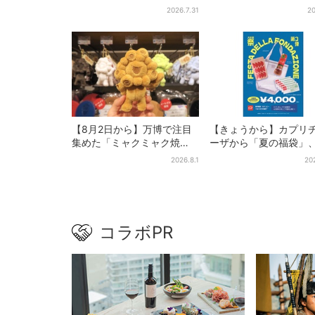
しい＆コスパ最強
施設でパン、スイーツ
2026.7.31
20
イトマーケットも
【8月2日から】万博で注目
【きょうから】カプリ
集めた「ミャクミャク焼
ーザから「夏の福袋」
き」初グッズ化！大阪・梅
質無料…？値段以上の
2026.8.1
20
田だけの新商品が登場
＆限定アイテム付き
コラボPR