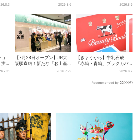
、ナ
「たこ飯」のふるまい＆キ
ア商品集結…本店人気パン＆
26.8.3
2026.8.6
2026.8.6
ッズ縁日も
限定クッキー缶も！ 7日間の
夏イベント
チョ
【7月28日オープン】JR大
【きょうから】牛乳石鹸
、実
阪駅直結！新たな「お土産
「赤箱・青箱」ブックカバ
食事券
ショップ」、銘菓バラ売り
ー、大阪で無料配布！ 先着
26.7.31
2026.7.29
2026.8.7
で地元民の“おやつ調達”にも
1000名に「牛のカード」も
Recommended by