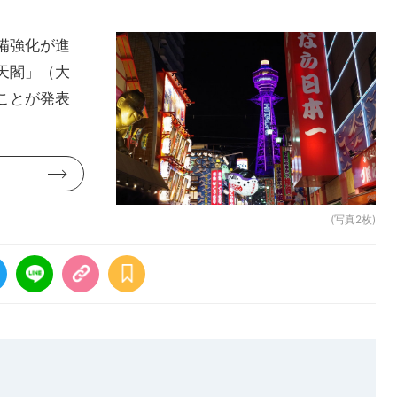
備強化が進
天閣」（大
ことが発表
(写真2枚)