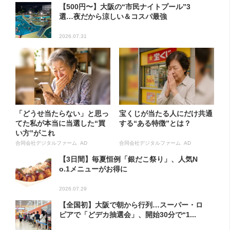
【500円〜】大阪の“市民ナイトプール”3
選…夜だから涼しい＆コスパ最強
2026.07.31
「どうせ当たらない」と思っ
宝くじが当たる人にだけ共通
てた私が本当に当選した“買
する“ある特徴”とは？
い方”がこれ
合同会社デジタルファーム AD
合同会社デジタルファーム AD
【3日間】毎夏恒例「銀だこ祭り」、人気N
o.1メニューがお得に
2026.07.29
【全国初】大阪で朝から行列…スーパー・ロ
ピアで「どデカ抽選会」、開始30分で“1...