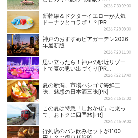
2026.7.30 09:00
新幹線＆ドクターイエローが人気
ドーナツとコラボ！？[PR…
2026.7.28 08:30
神戸のおすすめビアガーデン2026
年最新版
2026.7.23 11:00
思い立ったら！神戸の駅近リゾー
トで夏の思い出づくり[PR…
2026.7.22 19:40
夏の新潟、市場ハシゴで海鮮三
昧、魅惑の日本酒三昧[PR]
2026.7.16 12:00
この夏は特急「しおかぜ」に乗っ
て、おトクに四国旅[PR]
2026.7.16 09:00
行列店のパン飲みセットが1100
円！？お得ワザ[PR]