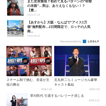
また史実無視？初めて見るパターンの“明智
の末路”…実は、ありえなくもない！？
【豊...
2026.07.29
【あすから】大阪・なんばで“アイス1万
個”無料配布…2日間限定で、ロッテの人気
商...
2026.08.02
Recommended by
２チーム制で挑む、音楽が主
石丸幹二らミュージカル豪華
役の舞台
キャスト集結
2018.7.20
2018.7.16
草刈民代 引退するバレリーナ演じる
2016.3.21