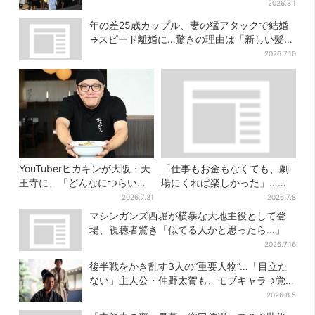
「もう帰ってください」
2026.8.1
年の差25歳カップル、妻の猛アタックで結婚
→スピード離婚に…驚きの理由は「新しい髪
型」
2026.7.10
YouTuberヒカキンが大阪・天
「仕事もお金もなくても、劇
王寺に、「どんなにつらい時
場にくれば楽しかった」…大
でも…」ラーメン愛＆兄セイ
阪“マンゲキ卒業”芸人が語
2026.7.31
2026.7.8
キンとの思い出を語る
る、漫才を磨き続けた日々
マシンガンズ西堀が横暴な大地主役として登
場、視聴者驚き「似てる人かと思ったら…」
2026.7.16
後半戦をかき乱す3人の“重要人物”…「目立た
ない」主人公・仲野太賀も、モブキャラ→覚醒
へ【豊臣兄弟】
2026.8.5