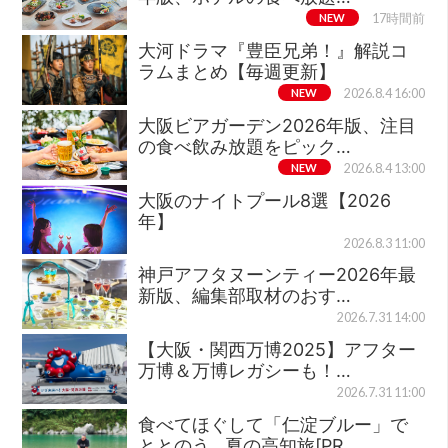
NEW
17時間前
大河ドラマ『豊臣兄弟！』解説コ
ラムまとめ【毎週更新】
NEW
2026.8.4 16:00
大阪ビアガーデン2026年版、注目
の食べ飲み放題をピック…
NEW
2026.8.4 13:00
大阪のナイトプール8選【2026
年】
2026.8.3 11:00
神戸アフタヌーンティー2026年最
新版、編集部取材のおす…
2026.7.31 14:00
【大阪・関西万博2025】アフター
万博＆万博レガシーも！…
2026.7.31 11:00
食べてほぐして「仁淀ブルー」で
ととのう…夏の高知旅[PR…