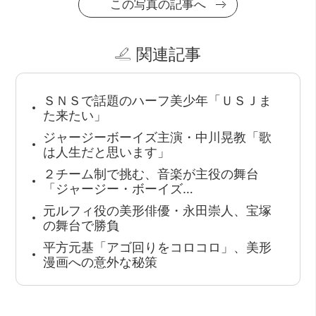
この写真の記事へ
関連記事
ＳＮＳで話題のハーフ美少年「ＵＳＪま
た来たい」
ジャージーボーイズ主演・中川晃教「歌
は人生だと思います」
２チーム制で挑む、音楽が主役の舞台
「ジャージー・ボーイズ…
元ルフィ役の美形俳優・永田崇人、宝塚
の舞台で勝負
平方元基「アゴ回りをコロコロ」、美形
漫画への意外な秘策