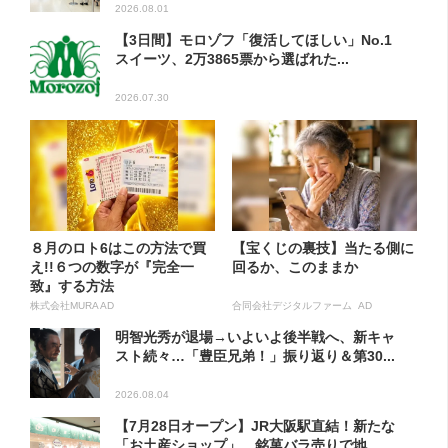
2026.08.01
【3日間】モロゾフ「復活してほしい」No.1
スイーツ、2万3865票から選ばれた...
2026.07.30
８月のロト6はこの方法で買
【宝くじの裏技】当たる側に
え!!６つの数字が『完全一
回るか、このままか
致』する方法
株式会社MURA AD
合同会社デジタルファーム AD
明智光秀が退場→いよいよ後半戦へ、新キャ
スト続々…「豊臣兄弟！」振り返り＆第30...
2026.08.04
【7月28日オープン】JR大阪駅直結！新たな
「お土産ショップ」、銘菓バラ売りで地...