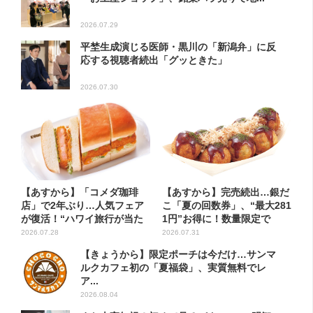
2026.07.29
平埜生成演じる医師・黒川の「新潟弁」に反
応する視聴者続出「グッときた」
2026.07.30
【あすから】「コメダ珈琲
【あすから】完売続出…銀だ
店」で2年ぶり…人気フェア
こ「夏の回数券」、“最大281
が復活！“ハワイ旅行が当た
1円”お得に！数量限定で
る”...
2026.07.28
2026.07.31
【きょうから】限定ポーチは今だけ…サンマ
ルクカフェ初の「夏福袋」、実質無料でレ
ア...
2026.08.04