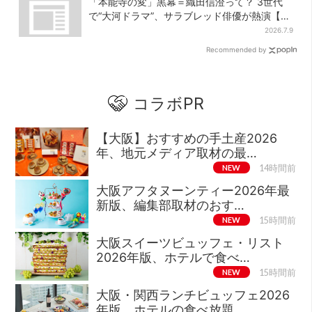
「本能寺の変」黒幕＝織田信澄って？ 3世代
で“大河ドラマ”、サラブレッド俳優が熱演【豊
臣兄弟】
2026.7.9
Recommended by
コラボPR
【大阪】おすすめの手土産2026
年、地元メディア取材の最…
NEW
14時間前
大阪アフタヌーンティー2026年最
新版、編集部取材のおす…
NEW
15時間前
大阪スイーツビュッフェ・リスト
2026年版、ホテルで食べ…
NEW
15時間前
大阪・関西ランチビュッフェ2026
年版、ホテルの食べ放題…