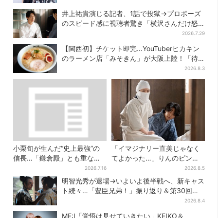
井上祐貴演じる記者、1話で投獄→プロポーズ
のスピード感に視聴者驚き「横沢さんだけ怒
涛すぎる」
2026.7.29
【関西初】チケット即完…YouTuberヒカキン
のラーメン店「みそきん」が大阪上陸！「待
ってました」と話題
2026.8.3
小栗旬が生んだ“史上最強”の
「イマジナリー直美じゃなく
信長…「鎌倉殿」とも重な
てよかった…」りんのピンチ
る、にじむ悲しみが“名人
に駆けつける直美、ベストな
2026.7.16
2026.8.5
芸”【豊臣兄弟】
タイミングに視聴者歓喜
明智光秀が退場→いよいよ後半戦へ、新キャス
ト続々…「豊臣兄弟！」振り返り＆第30回あ
らすじ
2026.8.4
ME:I「覚悟は見せていきたい」KEIKO＆