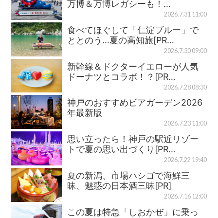
万博＆万博レガシーも！…
2026.7.31 11:00
食べてほぐして「仁淀ブルー」で
ととのう…夏の高知旅[PR…
2026.7.30 09:00
新幹線＆ドクターイエローが人気
ドーナツとコラボ！？[PR…
2026.7.28 08:30
神戸のおすすめビアガーデン2026
年最新版
2026.7.23 11:00
思い立ったら！神戸の駅近リゾー
トで夏の思い出づくり[PR…
2026.7.22 19:40
夏の新潟、市場ハシゴで海鮮三
昧、魅惑の日本酒三昧[PR]
2026.7.16 12:00
この夏は特急「しおかぜ」に乗っ