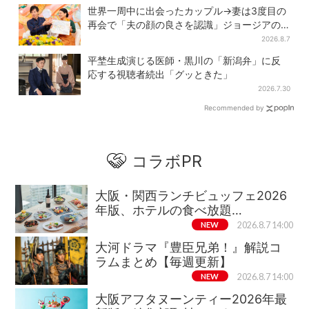
世界一周中に出会ったカップル→妻は3度目の
再会で「夫の顔の良さを認識」ジョージアの
酒場で急接近
2026.8.7
平埜生成演じる医師・黒川の「新潟弁」に反
応する視聴者続出「グッときた」
2026.7.30
Recommended by
コラボPR
大阪・関西ランチビュッフェ2026
年版、ホテルの食べ放題…
NEW
2026.8.7 14:00
大河ドラマ『豊臣兄弟！』解説コ
ラムまとめ【毎週更新】
NEW
2026.8.7 14:00
大阪アフタヌーンティー2026年最