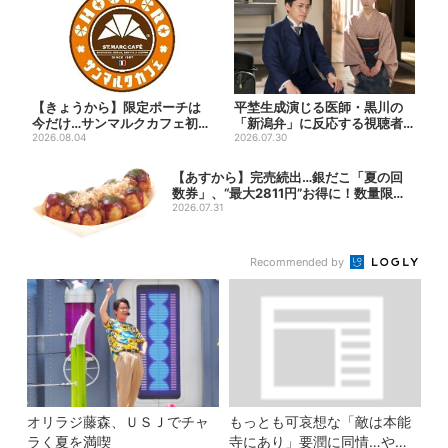
【きょうから】限定ポーチは
平埜生成演じる医師・黒川の
今だけ…サンマルクカフェ初の
「新潟弁」に反応する視聴者
「夏福袋」、実質無料でレア...
2026.08.04
続出「グッときた」
2026.07.30
【あすから】完売続出…銀だこ「夏の回
数券」、“最大2811円”お得に！数量限定
で
2026.07.31
Recommended by
オリラジ藤森、ＵＳＪでチャ
もっとも可哀想な「敵は本能
ラく夏を満喫
寺にあり」要潤に同情…やっ