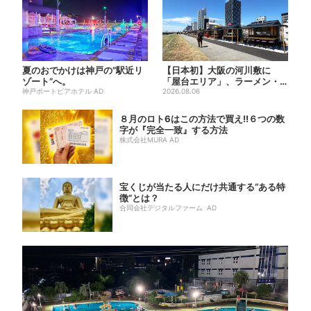
夏のおでかけは神戸の”駅近リ
【日本初】大阪の河川敷に
ゾート”へ。
「屋台エリア」、ラーメン・
神戸ポートピアホテル AD
焼肉・しゃぶしゃぶ・カフェ
2026.08.06
まで...
８月のロト6はこの方法で買え!!６つの数
字が『完全一致』する方法
株式会社MURA AD
宝くじが当たる人にだけ共通する“ある特
徴”とは？
合同会社デジタルファーム AD