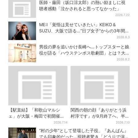
キンとの思い出を語る
るとは…」
医師・藤田（坂口涼太郎）の熱い励ましに視
聴者感動「泣かされると思ってなかった」
2026.7.22
ME:I「覚悟は見せていきたい」KEIKO＆
SUZU、大阪で語る…“日プ女子”からの3年間
と、7人で目指す夢
2026.8.3
男役の夢を追いかけ長崎へ…トップスターと娘
役が語る「ハウステンボス歌劇団」とは？大
阪で初公演開催
2026.8.2
【駅直結】「和歌山マルシ
関西の朝の顔『ありがとう浜
ェ」が大阪・梅田で初開催！
村淳です』が9月終了へ、半世
桃・シャインマスカット・巨
紀超の歴史に幕
2026.7.14
2026.7.10
峰がずらり
“村の少年”として登場した子役、『あんぱん』
でも印象的だった…視聴者驚き「どうりで演技