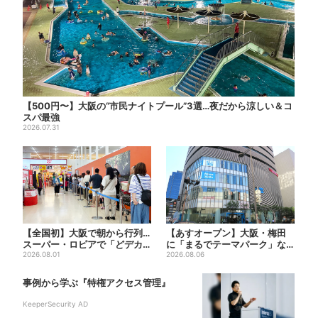
【500円〜】大阪の“市民ナイトプール”3選…夜だから涼しい＆コ
スパ最強
2026.07.31
【全国初】大阪で朝から行列…
【あすオープン】大阪・梅田
スーパー・ロピアで「どデカ
に「まるでテーマパーク」な
抽選会」、開始30分で“1...
2026.08.01
巨大スポーツ店、461ブラン...
2026.08.06
事例から学ぶ『特権アクセス管理』
KeeperSecurity AD