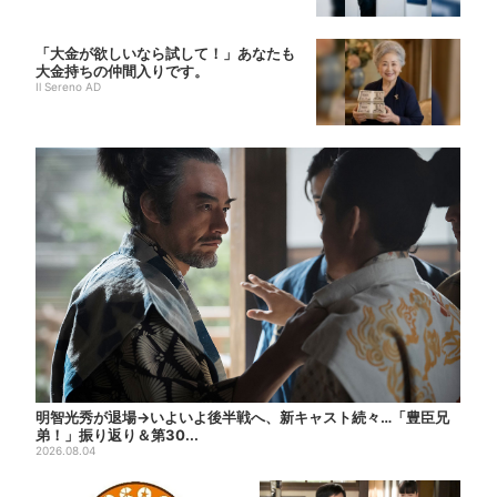
「大金が欲しいなら試して！」あなたも
大金持ちの仲間入りです。
Il Sereno AD
明智光秀が退場→いよいよ後半戦へ、新キャスト続々…「豊臣兄
弟！」振り返り＆第30...
2026.08.04