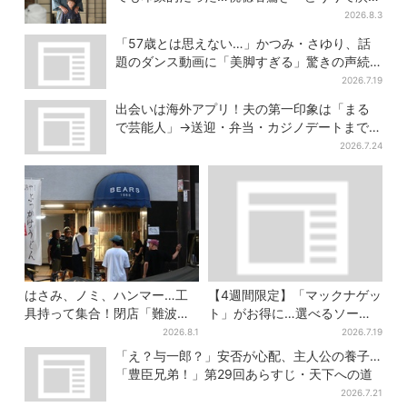
上手だと」
2026.8.3
「57歳とは思えない…」かつみ・さゆり、話
題のダンス動画に「美脚すぎる」驚きの声続
出
2026.7.19
出会いは海外アプリ！夫の第一印象は「まる
で芸能人」→送迎・弁当・カジノデートまで…
結婚前に尽くしまくり
2026.7.24
はさみ、ノミ、ハンマー…工
【4週間限定】「マックナゲッ
具持って集合！閉店「難波ベ
ト」がお得に…選べるソース
アーズ」最終日400人超…最
は全4種 ポケモンパッケージ
2026.8.1
2026.7.19
後は「もう帰ってください」
は今だけ
「え？与一郎？」安否が心配、主人公の養子…
「豊臣兄弟！」第29回あらすじ・天下への道
2026.7.21