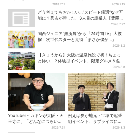
てない“毒殺”、元上司の裏切
2018.7.11
2026.7.15
り【豊臣兄弟】
どう考えてもおかしい…“スピード帰還”なぜ可
能に？秀吉が噂した、3人目の謀反人【豊臣兄
弟】
2026.7.22
関西ジュニア“無所属”から『24時間TV』大抜
擢！次世代スターと期待「まさか僕が…」
2026.8.2
【きょうから】大阪の温泉施設で初！ちょっ
と怖い…？体験型イベント、限定グルメ＆盆踊
りも
2026.8.8
YouTuberヒカキンが大阪・天
例えば炎が地元・宝塚で冠番
王寺に、「どんなにつらい時
組イベント、サプライズに会
でも…」ラーメン愛＆兄セイ
場騒然「まさか本人が出てく
2026.7.31
2026.8.3