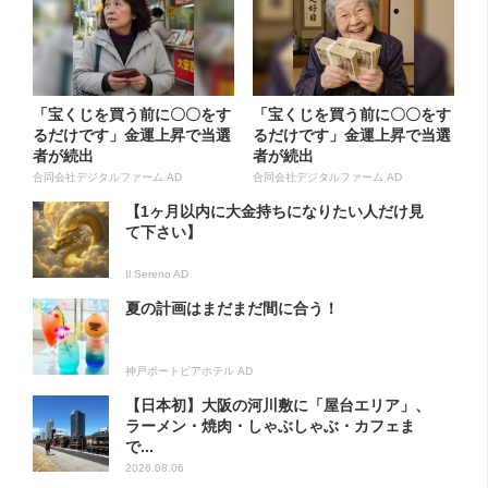
「宝くじを買う前に〇〇をす
「宝くじを買う前に〇〇をす
るだけです」金運上昇で当選
るだけです」金運上昇で当選
者が続出
者が続出
合同会社デジタルファーム AD
合同会社デジタルファーム AD
【1ヶ月以内に大金持ちになりたい人だけ見
て下さい】
Il Sereno AD
夏の計画はまだまだ間に合う！
神戸ポートピアホテル AD
【日本初】大阪の河川敷に「屋台エリア」、
ラーメン・焼肉・しゃぶしゃぶ・カフェま
で...
2026.08.06