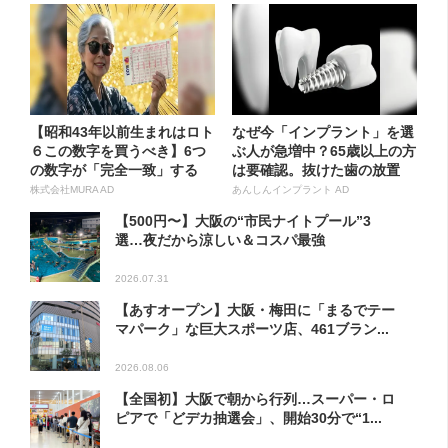
【昭和43年以前生まれはロト
なぜ今「インプラント」を選
６この数字を買うべき】6つ
ぶ人が急増中？65歳以上の方
の数字が「完全一致」する
は要確認。抜けた歯の放置
方...
は...
株式会社MURA AD
あんしんインプラント AD
【500円〜】大阪の“市民ナイトプール”3
選…夜だから涼しい＆コスパ最強
2026.07.31
【あすオープン】大阪・梅田に「まるでテー
マパーク」な巨大スポーツ店、461ブラン...
2026.08.06
【全国初】大阪で朝から行列…スーパー・ロ
ピアで「どデカ抽選会」、開始30分で“1...