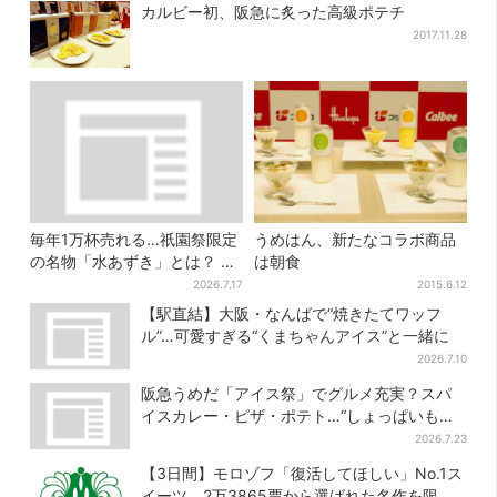
カルビー初、阪急に炙った高級ポテチ
2017.11.28
毎年1万杯売れる…祇園祭限定
うめはん、新たなコラボ商品
の名物「水あずき」とは？ 今
は朝食
年も連日行列「行くたびに飲
2026.7.17
2015.6.12
んでる」
【駅直結】大阪・なんばで“焼きたてワッフ
ル”…可愛すぎる“くまちゃんアイス”と一緒に
2026.7.10
阪急うめだ「アイス祭」でグルメ充実？スパ
イスカレー・ピザ・ポテト…“しょっぱいもの
食べたい”が叶う
2026.7.23
【3日間】モロゾフ「復活してほしい」No.1ス
イーツ、2万3865票から選ばれた名作を限定