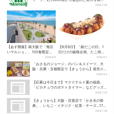
販売
2026.7.30
【あす開催】南大阪で「海沿
【8月8日】「銀だこの日」1
いマルシェ」、100食限定
日だけの破格企画、たこ焼き1
「たこ飯」のふるまい＆キッ
舟が88円に…先着88名限り
2026.8.6
2026.8.2
ズ縁日も
「おさるのジョージ」のパン＆スイーツ、大
阪・兵庫・京都限定で【きょうから】発売ス
タート
2026.8.4
【応募は今日まで】マクドナルド夏の福袋、
「ピカチュウのポテトタイマー」などグッズ3
品＆商品券付きで3900円
2026.7.20
【きょうから】大阪・百貨店で「かき氷の祭
典」、いちご・イチジク・紅茶・チーズ…17店
舗のメニュー集結
2026.7.28