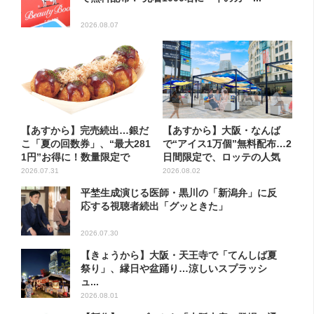
2026.08.07
【あすから】完売続出…銀だ
【あすから】大阪・なんば
こ「夏の回数券」、“最大281
で“アイス1万個”無料配布…2
1円”お得に！数量限定で
日間限定で、ロッテの人気
商...
2026.07.31
2026.08.02
平埜生成演じる医師・黒川の「新潟弁」に反
応する視聴者続出「グッときた」
2026.07.30
【きょうから】大阪・天王寺で「てんしば夏
祭り」、縁日や盆踊り…涼しいスプラッシ
ュ...
2026.08.01