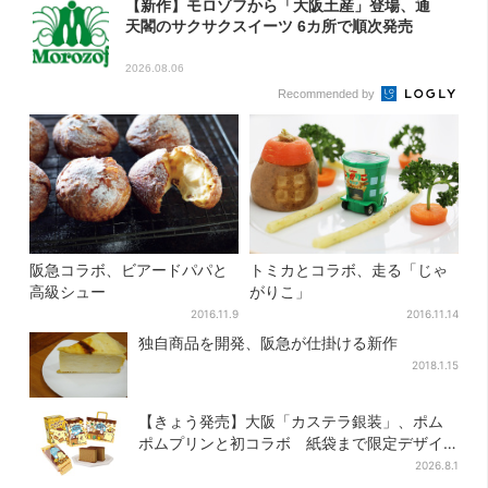
【新作】モロゾフから「大阪土産」登場、通
天閣のサクサクスイーツ 6カ所で順次発売
2026.08.06
Recommended by
阪急コラボ、ビアードパパと
トミカとコラボ、走る「じゃ
高級シュー
がりこ」
2016.11.9
2016.11.14
独自商品を開発、阪急が仕掛ける新作
2018.1.15
【きょう発売】大阪「カステラ銀装」、ポム
ポムプリンと初コラボ 紙袋まで限定デザイ
ンに
2026.8.1