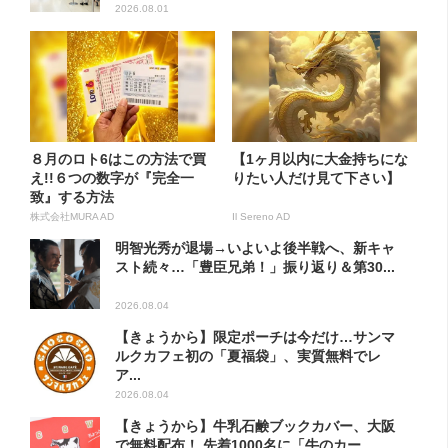
2026.08.01
８月のロト6はこの方法で買
【1ヶ月以内に大金持ちにな
え!!６つの数字が『完全一
りたい人だけ見て下さい】
致』する方法
株式会社MURA AD
Il Sereno AD
明智光秀が退場→いよいよ後半戦へ、新キャ
スト続々…「豊臣兄弟！」振り返り＆第30...
2026.08.04
【きょうから】限定ポーチは今だけ…サンマ
ルクカフェ初の「夏福袋」、実質無料でレ
ア...
2026.08.04
【きょうから】牛乳石鹸ブックカバー、大阪
で無料配布！ 先着1000名に「牛のカー...