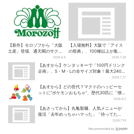
【新作】モロゾフから「大阪
【入場無料】大阪で「アイス
土産」登場、通天閣のサクサ
の祭典」、100種以上が集
クスイーツ 6カ所で順次発売
結！グッズ＆タダ券が当たる
2026.8.6
2026.7.28
巨大ガチャも
【あすから】ケンタッキーで「100円ドリンク
企画」、S・M・Lの全サイズ対象！最大240円
お得に
2026.7.27
【あすから】どの世代？マクドのハッピーセ
ットに“ポケモンおもちゃ”、歴代30匹に「懐
かしい」と喜びの声
2026.8.5
【あさってから】丸亀製麺、人気メニューが
復活「去年めっちゃハマった」「待ってた
よ！」「夏の救世主」
2026.7.19
Recommended by