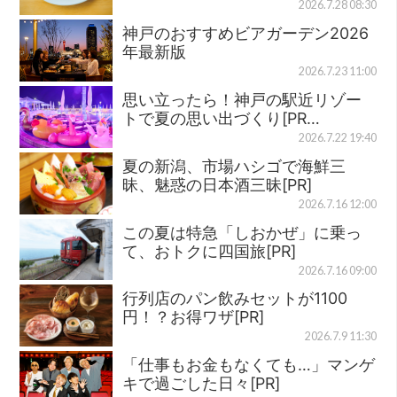
2026.7.28 08:30
神戸のおすすめビアガーデン2026
年最新版
2026.7.23 11:00
思い立ったら！神戸の駅近リゾー
トで夏の思い出づくり[PR…
2026.7.22 19:40
夏の新潟、市場ハシゴで海鮮三
昧、魅惑の日本酒三昧[PR]
2026.7.16 12:00
この夏は特急「しおかぜ」に乗っ
て、おトクに四国旅[PR]
2026.7.16 09:00
行列店のパン飲みセットが1100
円！？お得ワザ[PR]
2026.7.9 11:30
「仕事もお金もなくても…」マンゲ
キで過ごした日々[PR]