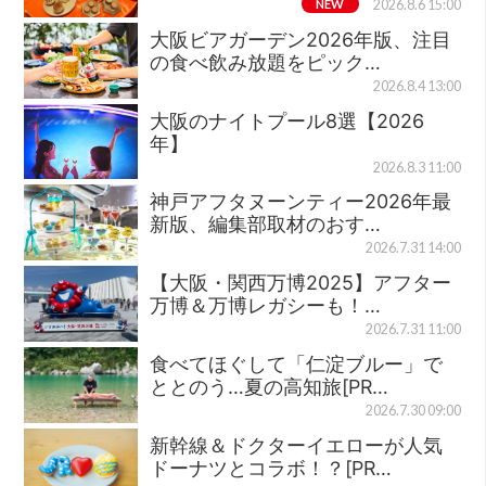
NEW
2026.8.6 15:00
大阪ビアガーデン2026年版、注目
の食べ飲み放題をピック…
2026.8.4 13:00
大阪のナイトプール8選【2026
年】
2026.8.3 11:00
神戸アフタヌーンティー2026年最
新版、編集部取材のおす…
2026.7.31 14:00
【大阪・関西万博2025】アフター
万博＆万博レガシーも！…
2026.7.31 11:00
食べてほぐして「仁淀ブルー」で
ととのう…夏の高知旅[PR…
2026.7.30 09:00
新幹線＆ドクターイエローが人気
ドーナツとコラボ！？[PR…