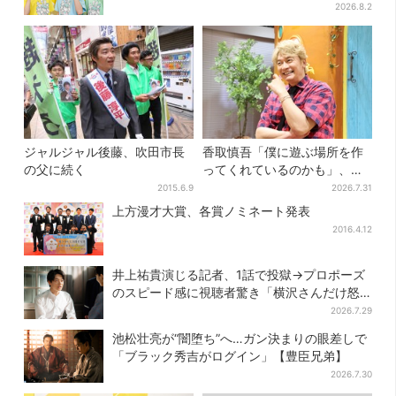
ッセージを告白
2026.8.2
ジャルジャル後藤、吹田市長
香取慎吾「僕に遊ぶ場所を作
の父に続く
ってくれているのかも」、異
色バラエティ『しんごの芽』
2015.6.9
2026.7.31
で感じた読売テレビの“パンク
上方漫才大賞、各賞ノミネート発表
精神”
2016.4.12
井上祐貴演じる記者、1話で投獄→プロポーズ
のスピード感に視聴者驚き「横沢さんだけ怒
涛すぎる」
2026.7.29
池松壮亮が“闇堕ち”へ…ガン決まりの眼差しで
「ブラック秀吉がログイン」【豊臣兄弟】
2026.7.30