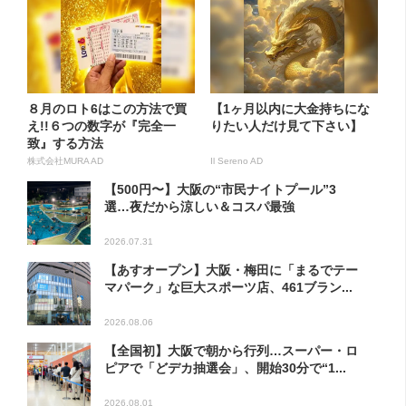
８月のロト6はこの方法で買
【1ヶ月以内に大金持ちにな
え!!６つの数字が『完全一
りたい人だけ見て下さい】
致』する方法
株式会社MURA AD
Il Sereno AD
【500円〜】大阪の“市民ナイトプール”3
選…夜だから涼しい＆コスパ最強
2026.07.31
【あすオープン】大阪・梅田に「まるでテー
マパーク」な巨大スポーツ店、461ブラン...
2026.08.06
【全国初】大阪で朝から行列…スーパー・ロ
ピアで「どデカ抽選会」、開始30分で“1...
2026.08.01