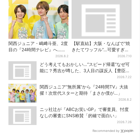
関西ジュニア・嶋﨑斗亜、2度
【駅直結】大阪・なんばで“焼
目の『24時間テレビ』へ…ほ
きたてワッフル”…可愛すぎ
かのメンバーに助言「サポー
る“くまちゃんアイス”と一緒
2026.8.2
2026.7.10
ターたるもの」
に
どう考えてもおかしい…“スピード帰還”なぜ可
能に？秀吉が噂した、3人目の謀反人【豊臣兄
弟】
2026.7.22
関西ジュニア“無所属”から『24時間TV』大抜
擢！次世代スターと期待「まさか僕が…」
2026.8.2
ニッ社辻が『ABCお笑いGP』で審査員、忖度
なしの審査にSNS称賛「的確で面白い」
2026.7.26
Recommended by