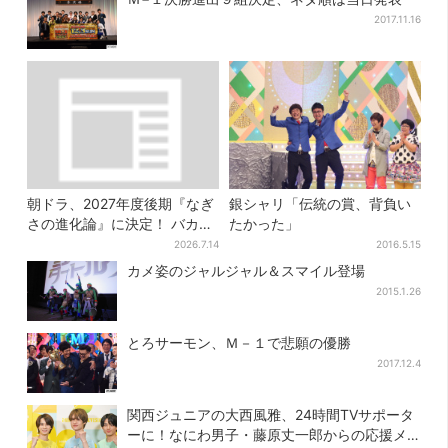
2017.11.16
朝ドラ、2027年度後期『なぎ
銀シャリ「伝統の賞、背負い
さの進化論』に決定！ バカリ
たかった」
ズム＆クドカンの間“未発
2026.7.14
2016.5.15
表”の期待作
カメ姿のジャルジャル＆スマイル登場
2015.1.26
とろサーモン、Ｍ－１で悲願の優勝
2017.12.4
関西ジュニアの大西風雅、24時間TVサポータ
ーに！なにわ男子・藤原丈一郎からの応援メ