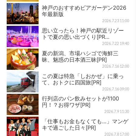
神戸のおすすめビアガーデン2026
年最新版
2026.7.23 11:00
思い立ったら！神戸の駅近リゾー
トで夏の思い出づくり[PR…
2026.7.22 19:40
夏の新潟、市場ハシゴで海鮮三
昧、魅惑の日本酒三昧[PR]
2026.7.16 12:00
この夏は特急「しおかぜ」に乗っ
て、おトクに四国旅[PR]
2026.7.16 09:00
行列店のパン飲みセットが1100
円！？お得ワザ[PR]
2026.7.9 11:30
「仕事もお金もなくても…」マンゲ
キで過ごした日々[PR]
2026.7.8 17:00