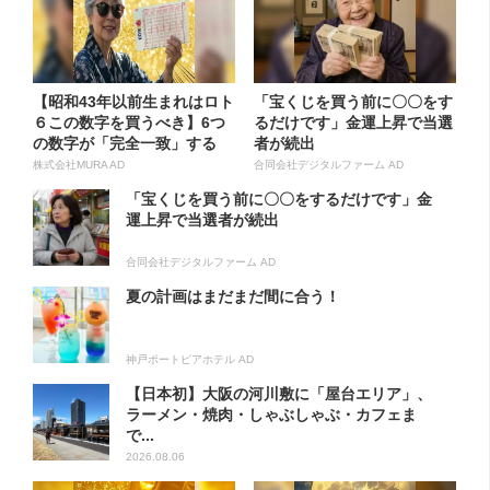
【昭和43年以前生まれはロト
「宝くじを買う前に〇〇をす
６この数字を買うべき】6つ
るだけです」金運上昇で当選
の数字が「完全一致」する
者が続出
方...
株式会社MURA AD
合同会社デジタルファーム AD
「宝くじを買う前に〇〇をするだけです」金
運上昇で当選者が続出
合同会社デジタルファーム AD
夏の計画はまだまだ間に合う！
神戸ポートピアホテル AD
【日本初】大阪の河川敷に「屋台エリア」、
ラーメン・焼肉・しゃぶしゃぶ・カフェま
で...
2026.08.06