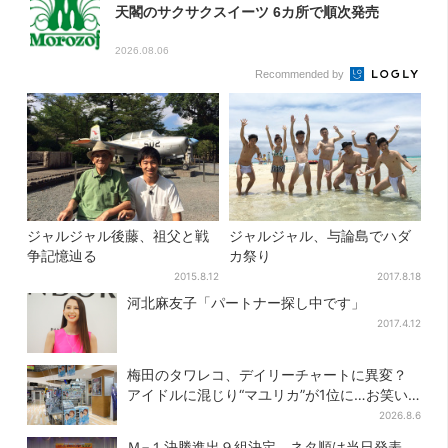
天閣のサクサクスイーツ 6カ所で順次発売
2026.08.06
Recommended by
ジャルジャル後藤、祖父と戦
ジャルジャル、与論島でハダ
争記憶辿る
カ祭り
2015.8.12
2017.8.18
河北麻友子「パートナー探し中です」
2017.4.12
梅田のタワレコ、デイリーチャートに異変？
アイドルに混じり“マユリカ”が1位に…お笑い
が強すぎる理由とは
2026.8.6
Ｍ−１決勝進出９組決定、ネタ順は当日発表