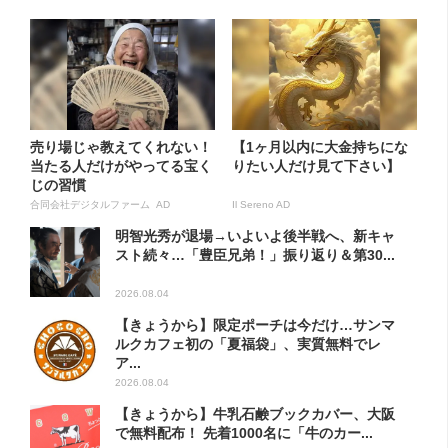
売り場じゃ教えてくれない！
【1ヶ月以内に大金持ちにな
当たる人だけがやってる宝く
りたい人だけ見て下さい】
じの習慣
合同会社デジタルファーム AD
Il Sereno AD
明智光秀が退場→いよいよ後半戦へ、新キャ
スト続々…「豊臣兄弟！」振り返り＆第30...
2026.08.04
【きょうから】限定ポーチは今だけ…サンマ
ルクカフェ初の「夏福袋」、実質無料でレ
ア...
2026.08.04
【きょうから】牛乳石鹸ブックカバー、大阪
で無料配布！ 先着1000名に「牛のカー...