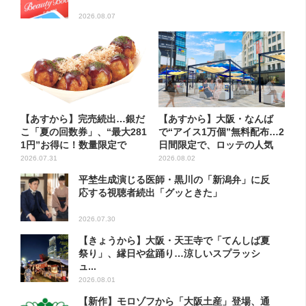
2026.08.07
【あすから】完売続出…銀だ
【あすから】大阪・なんば
こ「夏の回数券」、“最大281
で“アイス1万個”無料配布…2
1円”お得に！数量限定で
日間限定で、ロッテの人気
商...
2026.07.31
2026.08.02
平埜生成演じる医師・黒川の「新潟弁」に反
応する視聴者続出「グッときた」
2026.07.30
【きょうから】大阪・天王寺で「てんしば夏
祭り」、縁日や盆踊り…涼しいスプラッシ
ュ...
2026.08.01
【新作】モロゾフから「大阪土産」登場、通