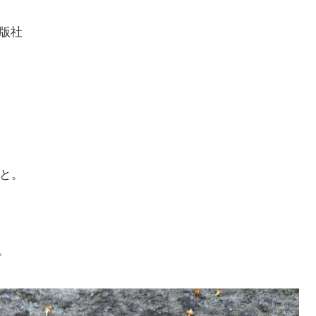
版社
こと。
。
、
。