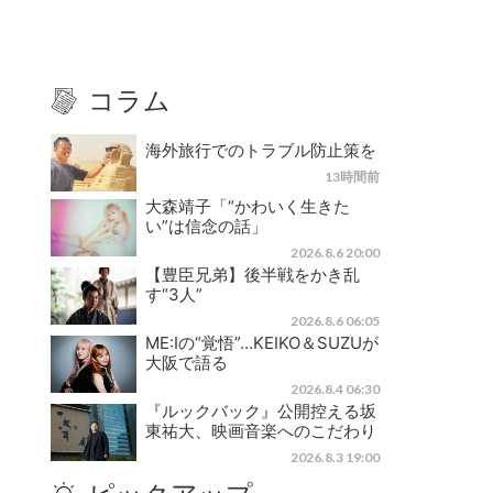
コラム
海外旅行でのトラブル防止策を
13時間前
大森靖子「“かわいく生きた
い”は信念の話」
2026.8.6 20:00
【豊臣兄弟】後半戦をかき乱
す“3人”
2026.8.6 06:05
ME:Iの“覚悟”…KEIKO＆SUZUが
大阪で語る
2026.8.4 06:30
『ルックバック』公開控える坂
東祐大、映画音楽へのこだわり
2026.8.3 19:00