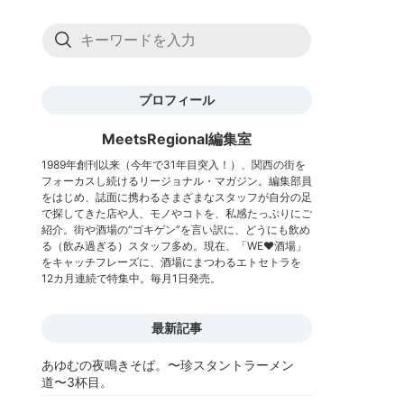
プロフィール
MeetsRegional編集室
1989年創刊以来（今年で31年目突入！）、関西の街を
フォーカスし続けるリージョナル・マガジン。編集部員
をはじめ、誌面に携わるさまざまなスタッフが自分の足
で探してきた店や人、モノやコトを、私感たっぷりにご
紹介。街や酒場の“ゴキゲン”を言い訳に、どうにも飲め
る（飲み過ぎる）スタッフ多め。現在、「WE♥酒場」
をキャッチフレーズに、酒場にまつわるエトセトラを
12カ月連続で特集中。毎月1日発売。
最新記事
あゆむの夜鳴きそば。〜珍スタントラーメン
道〜3杯目。