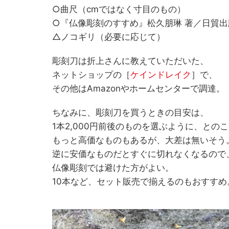
○曲尺（cmではなく寸目のもの）
○『仏像彫刻のすすめ』松久朋琳 著／日貿出
△ノコギリ（必要に応じて）
彫刻刀は折上さんに教えていただいた、
ネットショップの［
ケインドレイク
］で、
その他はAmazonやホームセンターで調達。
ちなみに、彫刻刀を買うときの目安は、
1本2,000円前後のものを選ぶように、との
もっと高価なものもあるが、大差は無いそう
逆に安価なものだとすぐに切れなくなるので
仏像彫刻では避けた方がよい。
10本など、セット販売で揃えるのもおすすめ