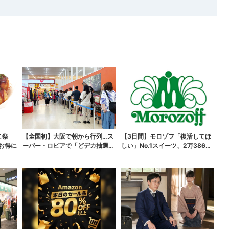
こ祭
【全国初】大阪で朝から行列…ス
【3日間】モロゾフ「復活してほ
がお得に
ーパー・ロピアで「どデカ抽選
しい」No.1スイーツ、2万3865
会」、開始30分で“1...
票から選ばれた...