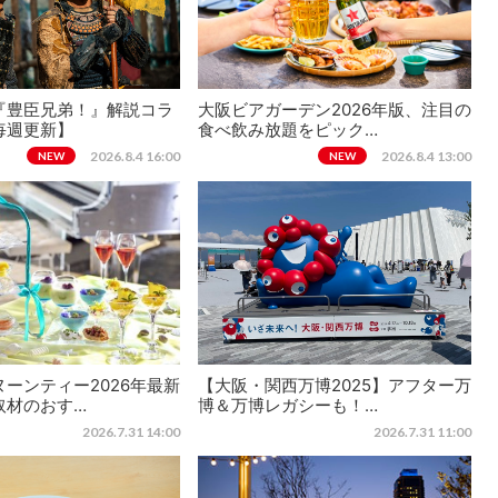
『豊臣兄弟！』解説コラ
大阪ビアガーデン2026年版、注目の
毎週更新】
食べ飲み放題をピック…
2026.8.4 16:00
2026.8.4 13:00
NEW
NEW
ーンティー2026年最新
【大阪・関西万博2025】アフター万
取材のおす…
博＆万博レガシーも！…
2026.7.31 14:00
2026.7.31 11:00