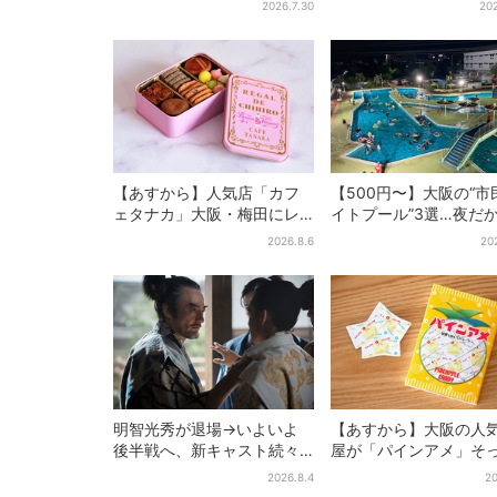
2026.7.30
202
体験旅【2026夏最新版】
兄弟】
【あすから】人気店「カフ
【500円〜】大阪の“市
ェタナカ」大阪・梅田にレ
イトプール”3選…夜だ
ア商品集結…本店人気パン＆
しい＆コスパ最強
2026.8.6
20
限定クッキー缶も！ 7日間の
夏イベント
明智光秀が退場→いよいよ
【あすから】大阪の人
後半戦へ、新キャスト続々…
屋が「パインアメ」そ
「豊臣兄弟！」振り返り＆
りのブックカバー開発
2026.8.4
20
第30回あらすじ
田で先行販売