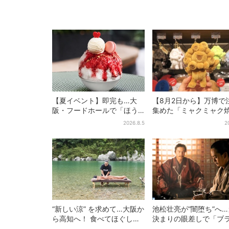
【夏イベント】即完も…大
【8月2日から】万博で
阪・フードホールで「ほう
集めた「ミャクミャク
せき箱」の“限定かき氷”が復
き」初グッズ化！大阪
2026.8.5
2
活！一夜限りの盆踊りも
田だけの新商品が登場
“新しい涼” を求めて…大阪か
池松壮亮が“闇堕ち”へ
ら高知へ！ 食べてほぐして
決まりの眼差しで「ブ
「仁淀ブルー」でととのう
ク秀吉がログイン」【