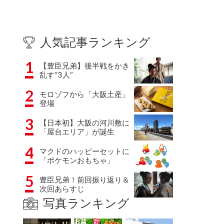
人気記事ランキング
1
【豊臣兄弟】後半戦をかき
乱す“3人”
2
モロゾフから「大阪土産」
登場
3
【日本初】大阪の河川敷に
「屋台エリア」が誕生
4
マクドのハッピーセットに
「ポケモンおもちゃ」
5
豊臣兄弟！前回振り返り＆
次回あらすじ
写真ランキング