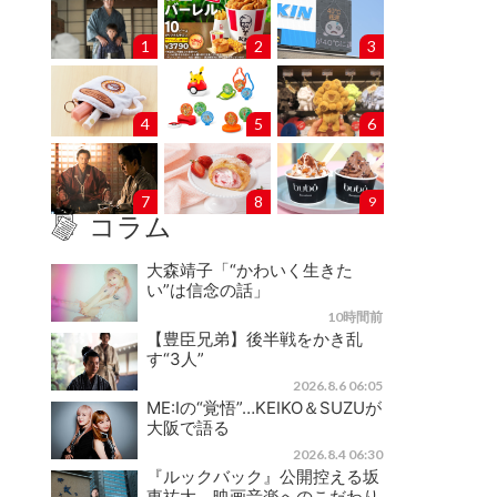
1
2
3
4
5
6
7
8
9
コラム
大森靖子「“かわいく生きた
い”は信念の話」
10時間前
【豊臣兄弟】後半戦をかき乱
す“3人”
2026.8.6 06:05
ME:Iの“覚悟”…KEIKO＆SUZUが
大阪で語る
2026.8.4 06:30
『ルックバック』公開控える坂
東祐大、映画音楽へのこだわり