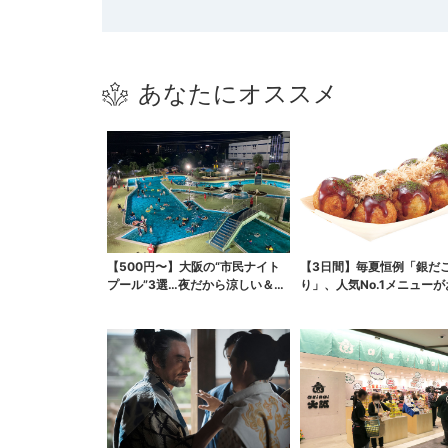
あなたにオススメ
【500円〜】大阪の“市民ナイト
【3日間】毎夏恒例「銀だ
プール”3選…夜だから涼しい＆コ
り」、人気No.1メニュー
スパ最強