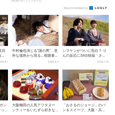
PR(神戸ポートピアホテル)
Recommended by
注目
中村倫也演じる“謎の男”、意
シマケンがついに告白？ り
焼
外な場所から現る…視聴者歓
んの反応にSNS祝福「さす
・梅
喜「こんな登場シーンと
がに伝わったよね？」
026.8.1
2026.8.4
2026.7.31
は」
…ガン
大阪梅田の人気アフタヌー
「おさるのジョージ」のパ
ラッ
ンティーをいたずら好きな
ン＆スイーツ、大阪・兵
豊臣
「リトルミイ」がジャッ
庫・京都限定で【きょうか