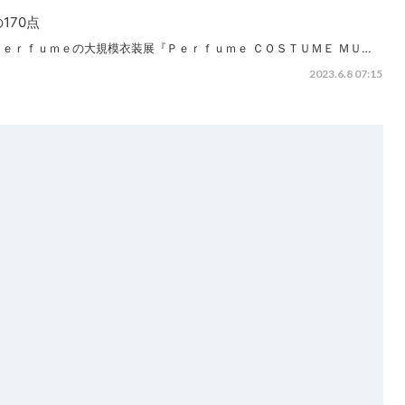
170点
ｅｒｆｕｍｅの大規模衣装展『Ｐｅｒｆｕｍｅ ＣＯＳＴＵＭＥ ＭＵ…
2023.6.8 07:15