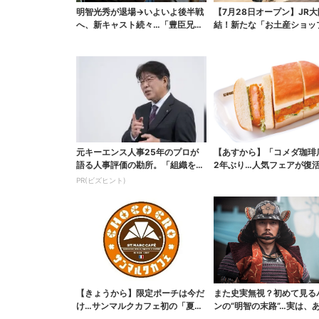
明智光秀が退場→いよいよ後半戦
【7月28日オープン】JR
へ、新キャスト続々…「豊臣兄
結！新たな「お土産ショッ
弟！」振り返り＆第30...
銘菓バラ売りで地...
元キーエンス人事25年のプロが
【あすから】「コメダ珈琲
語る人事評価の勘所。「組織を腐
2年ぶり…人気フェアが復活
らせるNG評価」とは...
ワイ旅行が当たる”...
PR(ビズヒント)
【きょうから】限定ポーチは今だ
また史実無視？初めて見る
け…サンマルクカフェ初の「夏福
ンの“明智の末路”…実は、
袋」、実質無料でレア...
なくもない！？【豊...