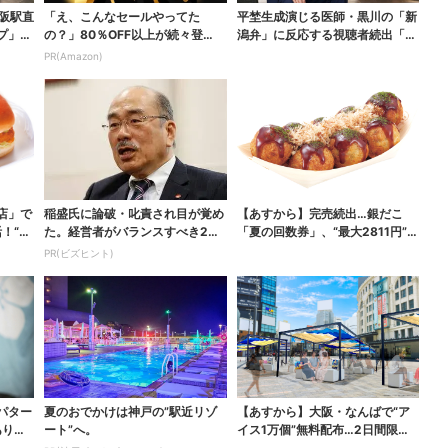
大阪駅直
「え、こんなセールやってた
平埜生成演じる医師・黒川の「新
プ」、
の？」80％OFF以上が続々登
潟弁」に反応する視聴者続出「グ
場！Amazonの本気が...
ッときた」
PR(Amazon)
店」で
稲盛氏に論破・叱責され目が覚め
【あすから】完売続出…銀だこ
！“ハ
た。経営者がバランスすべき2つ
「夏の回数券」、“最大2811円”お
の背反
得に！数量限定で
PR(ビズヒント)
パター
夏のおでかけは神戸の”駅近リゾ
【あすから】大阪・なんばで“ア
ありえ
ート”へ。
イス1万個”無料配布…2日間限定
で、ロッテの人気商...