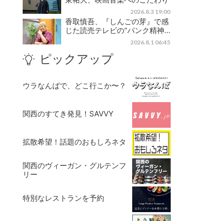
2026.8.3 19:00
香取慎吾、『しんごの芽』で感
じた読売テレビの“パンク精神…
2026.8.1 06:45
ピックアップ
ウラなんばで、どこ行こか〜？
関西のすてき発見！SAVVY
拡散希望！話題のおもしろネタ
関西のヴィーガン・グルテンフ
リー
特別なレストランを予約