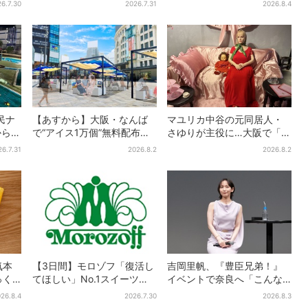
6.7.30
2026.7.31
2026.8.4
ク！「ムーミン」たちとバ
ら】発売スタート
カンスへ
民ナ
【あすから】大阪・なんば
マユリカ中谷の元同居人・
から涼
で“アイス1万個”無料配布…2
さゆりが主役に…大阪で「呪
日間限定で、ロッテの人気
物展」開催、コンセプト
26.7.31
2026.8.2
2026.8.2
商品もらえる
は“呪物たちのお茶会”
気本
【3日間】モロゾフ「復活し
吉岡里帆、『豊臣兄弟！』
っく
てほしい」No.1スイーツ、2
イベントで奈良へ「こんな
、梅
万3865票から選ばれた名作
に楽しんでもらえてうれし
26.8.4
2026.7.30
2026.8.3
を限定販売
い」