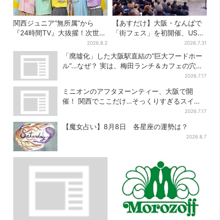
関西ジュニア“無所属”から
【あすだけ】大阪・なんばで
『24時間TV』大抜擢！次世代
「街フェス」を初開催、USJ
スターと期待「まさか僕
ステージ＆豪華ゲストのトー
2026.8.2
2026.7.31
が…」
クショーも！参加無料で
「廃墟化」した大阪駅直結の“巨大フードホー
ル”…なぜ？ 実は、梅田ランチ＆カフェの穴場
だった
2026.7.17
ミニオンのアフタヌーンティー、大阪で開
催！ 関西でここだけ…そっくりすぎるスイー
ツも
2026.7.17
【魔女占い】8月8日 各星座の運勢は？
2026.8.7