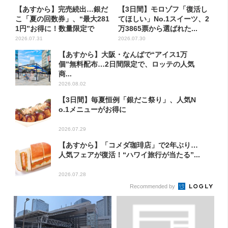
【あすから】完売続出…銀だ
【3日間】モロゾフ「復活し
こ「夏の回数券」、“最大281
てほしい」No.1スイーツ、2
1円”お得に！数量限定で
万3865票から選ばれた...
2026.07.31
2026.07.30
【あすから】大阪・なんばで“アイス1万
個”無料配布…2日間限定で、ロッテの人気
商...
2026.08.02
【3日間】毎夏恒例「銀だこ祭り」、人気N
o.1メニューがお得に
2026.07.29
【あすから】「コメダ珈琲店」で2年ぶり…
人気フェアが復活！“ハワイ旅行が当たる”...
2026.07.28
Recommended by