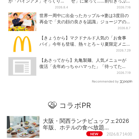
が「パインアメ」そっくりの
ぜ」に乗って……割引きっぷ
ブックカバー開発、梅田で先
で、松山・道後温泉と南予を
2026.8.4
2026.7.16
行販売
満喫【大阪から愛媛へおトク
世界一周中に出会ったカップル→妻は3度目の
旅】
再会で「夫の顔の良さを認識」ジョージアの
酒場で急接近
2026.8.7
【きょうから】マクドナルド人気の「お食事
パイ」今年も登場、熱々とろ～り夏限定メニ
ュー
2026.7.29
【あさってから】丸亀製麺、人気メニューが
復活「去年めっちゃハマった」「待ってた
よ！」「夏の救世主」
2026.7.19
Recommended by
コラボPR
大阪・関西ランチビュッフェ2026
年版、ホテルの食べ放題…
NEW
2026.8.7 14:00