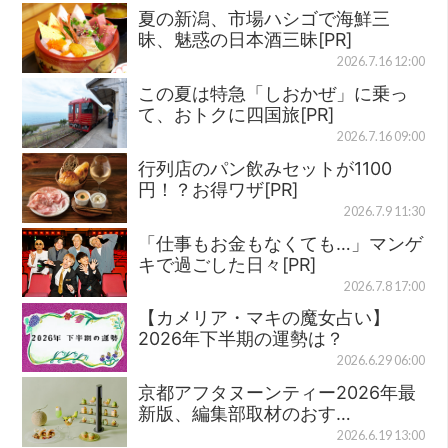
夏の新潟、市場ハシゴで海鮮三
昧、魅惑の日本酒三昧[PR]
2026.7.16 12:00
この夏は特急「しおかぜ」に乗っ
て、おトクに四国旅[PR]
2026.7.16 09:00
行列店のパン飲みセットが1100
円！？お得ワザ[PR]
2026.7.9 11:30
「仕事もお金もなくても…」マンゲ
キで過ごした日々[PR]
2026.7.8 17:00
【カメリア・マキの魔女占い】
2026年下半期の運勢は？
2026.6.29 06:00
京都アフタヌーンティー2026年最
新版、編集部取材のおす…
2026.6.19 13:00