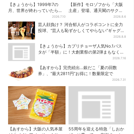
【きょうから】1999年7の
【新作】モロゾフから「大阪
月、世界が終わっていたら…
土産」登場、通天閣のサクサ
約10万人動員のホラー展が大
クスイーツ 6カ所で順次発売
2026.7.10
2026.8.6
阪へ
芸人顔負け？ 河合郁人がコラボコントに全力
投球、“芸人も恥ずかしくてやらない”ギャグに
も挑戦
2026.8.8
【きょうから】カプリチョーザ人気No.1パス
タが「半額」に！大創業祭の第2弾まもなくス
タート
2026.7.16
【あすから】完売続出…銀だこ「夏の回数
券」、“最大2811円”お得に！数量限定で
2026.7.31
【あすから】大阪の人気本屋
55周年を迎える特急「しおか