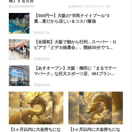
致』する方法
株式会社MURA AD
合同会社デジタルファーム AD
【500円〜】大阪の“市民ナイトプール”3
選…夜だから涼しい＆コスパ最強
2026.07.31
【全国初】大阪で朝から行列…スーパー・ロ
ピアで「どデカ抽選会」、開始30分で“1...
2026.08.01
【あすオープン】大阪・梅田に「まるでテー
マパーク」な巨大スポーツ店、461ブラン...
2026.08.06
【1ヶ月以内に大金持ちにな
【1ヶ月以内に大金持ちにな