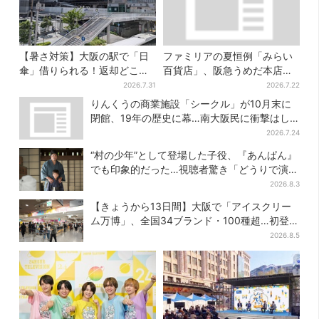
【暑さ対策】大阪の駅で「日
ファミリアの夏恒例「みらい
傘」借りられる！返却どこで
百貨店」、阪急うめだ本店で
もOK、熱中症対策にシェアサ
開幕…限定グッズを大人買い
2026.7.31
2026.7.22
ービス拡大
する人続出
りんくうの商業施設「シークル」が10月末に
閉館、19年の歴史に幕…南大阪民に衝撃はし
る
2026.7.24
“村の少年”として登場した子役、『あんぱん』
でも印象的だった…視聴者驚き「どうりで演技
上手だと」
2026.8.3
【きょうから13日間】大阪で「アイスクリー
ム万博」、全国34ブランド・100種超…初登場
の「チョコソフト」に行列
2026.8.5