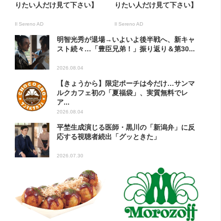
りたい人だけ見て下さい】
りたい人だけ見て下さい】
Il Sereno AD
Il Sereno AD
明智光秀が退場→いよいよ後半戦へ、新キャ
スト続々…「豊臣兄弟！」振り返り＆第30...
2026.08.04
【きょうから】限定ポーチは今だけ…サンマ
ルクカフェ初の「夏福袋」、実質無料でレ
ア...
2026.08.04
平埜生成演じる医師・黒川の「新潟弁」に反
応する視聴者続出「グッときた」
2026.07.30