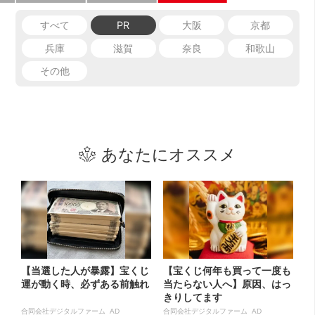
すべて
PR
大阪
京都
兵庫
滋賀
奈良
和歌山
その他
あなたにオススメ
【当選した人が暴露】宝くじ
【宝くじ何年も買って一度も
運が動く時、必ずある前触れ
当たらない人へ】原因、はっ
きりしてます
合同会社デジタルファーム AD
合同会社デジタルファーム AD