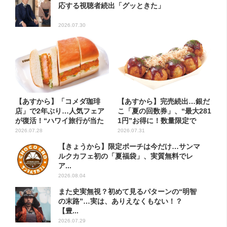
応する視聴者続出「グッときた」
2026.07.30
【あすから】「コメダ珈琲
【あすから】完売続出…銀だ
店」で2年ぶり…人気フェア
こ「夏の回数券」、“最大281
が復活！“ハワイ旅行が当た
1円”お得に！数量限定で
る”...
2026.07.28
2026.07.31
【きょうから】限定ポーチは今だけ…サンマ
ルクカフェ初の「夏福袋」、実質無料でレ
ア...
2026.08.04
また史実無視？初めて見るパターンの“明智
の末路”…実は、ありえなくもない！？
【豊...
2026.07.29