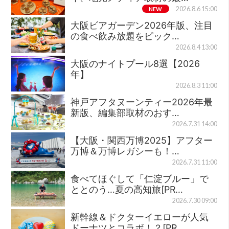
NEW
2026.8.6 15:00
大阪ビアガーデン2026年版、注目
の食べ飲み放題をピック…
2026.8.4 13:00
大阪のナイトプール8選【2026
年】
2026.8.3 11:00
神戸アフタヌーンティー2026年最
新版、編集部取材のおす…
2026.7.31 14:00
【大阪・関西万博2025】アフター
万博＆万博レガシーも！…
2026.7.31 11:00
食べてほぐして「仁淀ブルー」で
ととのう…夏の高知旅[PR…
2026.7.30 09:00
新幹線＆ドクターイエローが人気
ドーナツとコラボ！？[PR…