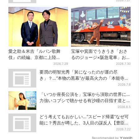
2026.7.27
愛之助＆米吉『ルパン歌舞
宝塚や箕面でうきうき「おさ
伎』の続編、京都に上陸
るのジョージ×阪急電車」お披
「VIVANT好きも観てほしい」
露目！マルーンの制服で神
2026.7.29
2026.7.30
戸・宝塚・京都各線に添乗
要潤の明智光秀「舅になったのが運の尽
き」？…“本物の黒幕”が最高火力の「本能寺」
へ【豊臣兄弟】
2026.7.8
「いつか座長公演を」宝塚から演歌の世界に…
力強いコブシで聴かせる有沙瞳の目指す道と
は
2026.8.5
どう考えてもおかしい…“スピード帰還”なぜ可
能に？秀吉が噂した、3人目の謀反人【豊臣兄
弟】
2026.7.22
Recommended by