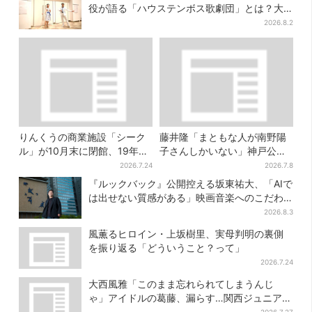
役が語る「ハウステンボス歌劇団」とは？大
阪で初公演開催
2026.8.2
りんくうの商業施設「シーク
藤井隆「まともな人が南野陽
ル」が10月末に閉館、19年の
子さんしかいない」神戸公演
歴史に幕…南大阪民に衝撃は
は“一番クレイジー”？
2026.7.24
2026.7.8
しる
『ルックバック』公開控える坂東祐大、「AIで
は出せない質感がある」映画音楽へのこだわ
り
2026.8.3
風薫るヒロイン・上坂樹里、実母判明の裏側
を振り返る「どういうこと？って」
2026.7.24
大西風雅「このまま忘れられてしまうんじ
ゃ」アイドルの葛藤、漏らす…関西ジュニア特
番で“本音”