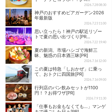
2026.7.28 08:30
神戸のおすすめビアガーデン2026
年最新版
2026.7.23 11:00
思い立ったら！神戸の駅近リゾー
トで夏の思い出づくり[PR…
2026.7.22 19:40
夏の新潟、市場ハシゴで海鮮三
昧、魅惑の日本酒三昧[PR]
2026.7.16 12:00
この夏は特急「しおかぜ」に乗っ
て、おトクに四国旅[PR]
2026.7.16 09:00
行列店のパン飲みセットが1100
円！？お得ワザ[PR]
2026.7.9 11:30
「仕事もお金もなくても…」マンゲ
キで過ごした日々[PR]