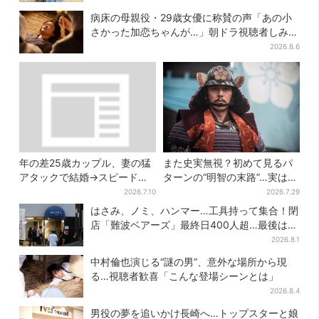
病床の母親役・29歳女優に称賛の声「あの小
さかった加恋ちゃんが…」朝ドラ視聴者しみじ
み
2026.8.6
年の差25歳カップル、妻の猛
また史実無視？初めて見るパ
アタックで結婚→スピード離
ターンの“明智の末路”…実は、
婚に…驚きの理由は「新しい
ありえなくもない！？【豊臣
2026.7.10
2026.7.29
髪型」
兄弟】
はさみ、ノミ、ハンマー…工具持って集合！閉
店「難波ベアーズ」最終日400人超…最後は
「もう帰ってください」
2026.8.1
中村倫也演じる“謎の男”、意外な場所から現
る…視聴者歓喜「こんな登場シーンとは」
2026.8.4
男役の夢を追いかけ長崎へ…トップスターと娘