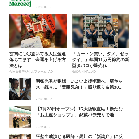
2026.07.30
玄関に〇〇置いてる人は金運
『カートン買い、ダメ。ゼッ
落ちてます…金運を上げる方
タイ。』年間11万円節約の新
法とは
型タバコが爆売れ
合同会社デジタルファーム AD
株式会社HAL AD
明智光秀が退場→いよいよ後半戦へ、新キャ
スト続々…「豊臣兄弟！」振り返り＆第30...
2026.08.04
【7月28日オープン】JR大阪駅直結！新たな
「お土産ショップ」、銘菓バラ売りで地...
2026.07.29
平埜生成演じる医師・黒川の「新潟弁」に反