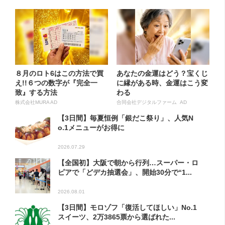
８月のロト6はこの方法で買
あなたの金運はどう？宝くじ
え!!６つの数字が『完全一
に縁がある時、金運はこう変
致』する方法
わる
株式会社MURA AD
合同会社デジタルファーム AD
【3日間】毎夏恒例「銀だこ祭り」、人気N
o.1メニューがお得に
2026.07.29
【全国初】大阪で朝から行列…スーパー・ロ
ピアで「どデカ抽選会」、開始30分で“1...
2026.08.01
【3日間】モロゾフ「復活してほしい」No.1
スイーツ、2万3865票から選ばれた...