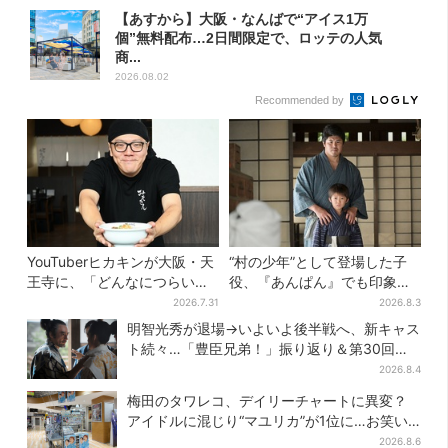
【あすから】大阪・なんばで“アイス1万
個”無料配布…2日間限定で、ロッテの人気
商...
2026.08.02
Recommended by
YouTuberヒカキンが大阪・天
“村の少年”として登場した子
王寺に、「どんなにつらい時
役、『あんぱん』でも印象的
でも…」ラーメン愛＆兄セイ
だった…視聴者驚き「どうり
2026.7.31
2026.8.3
キンとの思い出を語る
で演技上手だと」
明智光秀が退場→いよいよ後半戦へ、新キャス
ト続々…「豊臣兄弟！」振り返り＆第30回あ
らすじ
2026.8.4
梅田のタワレコ、デイリーチャートに異変？
アイドルに混じり“マユリカ”が1位に…お笑い
が強すぎる理由とは
2026.8.6