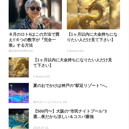
８月のロト6はこの方法で買
【1ヶ月以内に大金持ちにな
え!!６つの数字が『完全一
りたい人だけ見て下さい】
致』する方法
株式会社MURA AD
Il Sereno AD
【1ヶ月以内に大金持ちになりたい人だけ見
て下さい】
Il Sereno AD
夏のおでかけは神戸の”駅近リゾート”へ。
神戸ポートピアホテル AD
【500円〜】大阪の“市民ナイトプール”3
選…夜だから涼しい＆コスパ最強
2026.07.31