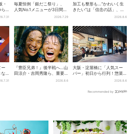
大阪・
毎夏恒例「銀だこ祭り」、
加工も整形も…“かわいく生
つら
人気No.1メニューが3日間だ
きたい”は「信念の話」、大
愛＆兄
けお得に
森靖子が新作に込めた思い
26.7.31
2026.7.29
2026.8.6
語る
ヌー
『豊臣兄弟！』後半戦へ…山
大阪・淀屋橋に「人気スー
きな
田涼介・吉岡秀隆ら、重要
パー」初日から行列！惣菜
ッ
人物のビジュアル解禁で
＆弁当コーナーは大幅に拡
26.7.31
2026.8.6
2026.8.6
とバ
SNS興奮「キター！！」
大…人気商品は？
Recommended by