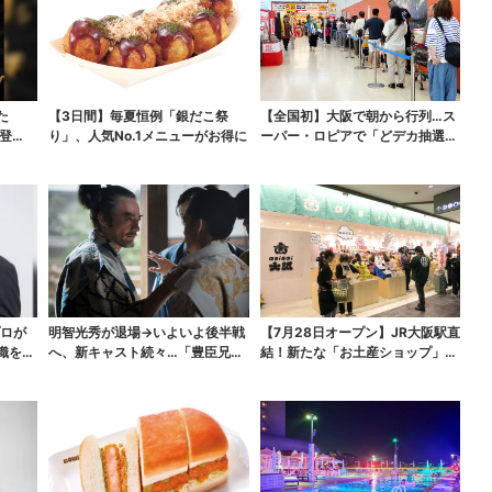
た
【3日間】毎夏恒例「銀だこ祭
【全国初】大阪で朝から行列…ス
登
り」、人気No.1メニューがお得に
ーパー・ロピアで「どデカ抽選
会」、開始30分で“1...
プロが
明智光秀が退場→いよいよ後半戦
【7月28日オープン】JR大阪駅直
織を腐
へ、新キャスト続々…「豊臣兄
結！新たな「お土産ショップ」、
弟！」振り返り＆第30...
銘菓バラ売りで地...