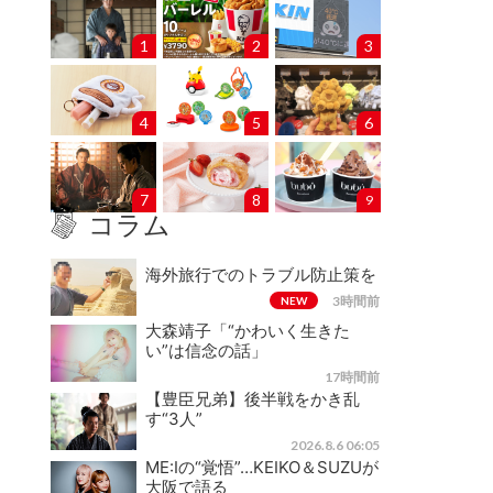
1
2
3
4
5
6
7
8
9
コラム
海外旅行でのトラブル防止策を
3時間前
NEW
大森靖子「“かわいく生きた
い”は信念の話」
17時間前
【豊臣兄弟】後半戦をかき乱
す“3人”
2026.8.6 06:05
ME:Iの“覚悟”…KEIKO＆SUZUが
大阪で語る