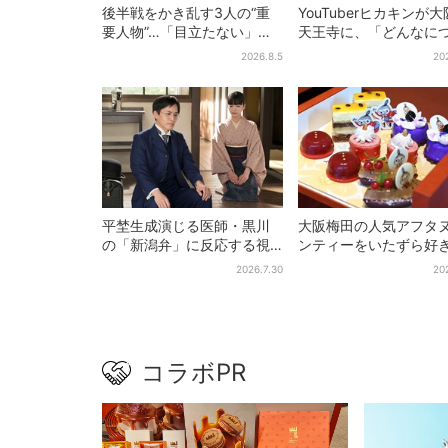
後半戦をかき乱す3人の“重
YouTuberヒカキンが
要人物”…「目立たない」主
天王寺に、「どんなに
人公・仲野太賀も、モブキ
い時でも…」ラーメン
2026.8.5
20
ャラ→覚醒へ【豊臣兄弟】
セイキンとの思い出を
平埜生成演じる医師・黒川
大阪梅田の人気アフタ
の「新潟弁」に反応する視
ンティーをいたずら好
聴者続出「グッときた」
「リトルミイ」がジャ
2026.7.30
20
ク！「ムーミン」たち
カンスへ
コラボPR