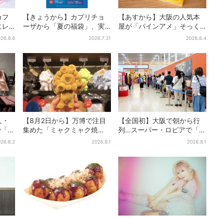
カフ
【きょうから】カプリチョ
【あすから】大阪の人気本
にレ
ーザから「夏の福袋」、実
屋が「パインアメ」そっく
パン＆
質無料…？値段以上の食事券
りのブックカバー開発、梅
26.8.6
2026.7.31
2026.8.4
日間の
＆限定アイテム付き
田で先行販売
人・
【8月2日から】万博で注目
【全国初】大阪で朝から行
で「呪
集めた「ミャクミャク焼
列…スーパー・ロピアで「ど
ト
き」初グッズ化！大阪・梅
デカ抽選会」、開始30分
26.8.2
2026.8.1
2026.8.1
田だけの新商品が登場
で“1等黒毛和牛”の当選も