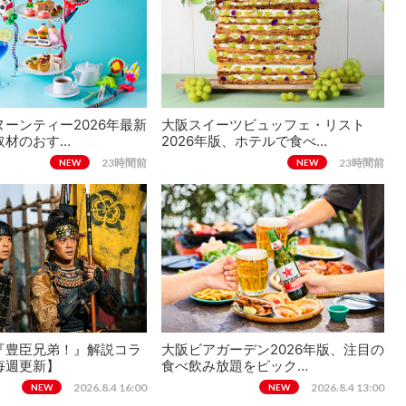
ーンティー2026年最新
大阪スイーツビュッフェ・リスト
取材のおす…
2026年版、ホテルで食べ…
23時間前
23時間前
NEW
NEW
『豊臣兄弟！』解説コラ
大阪ビアガーデン2026年版、注目の
毎週更新】
食べ飲み放題をピック…
2026.8.4 16:00
2026.8.4 13:00
NEW
NEW