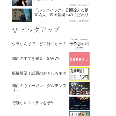
2026.8.4 06:30
『ルックバック』公開控える坂
東祐大、映画音楽へのこだわり
2026.8.3 19:00
ピックアップ
ウラなんばで、どこ行こか〜？
関西のすてき発見！SAVVY
拡散希望！話題のおもしろネタ
関西のヴィーガン・グルテンフ
リー
特別なレストランを予約