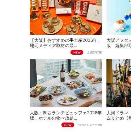
【大阪】おすすめの手土産2026年、
大阪アフタヌ
地元メディア取材の最…
版、編集部
22時間前
NEW
大阪・関西ランチビュッフェ2026年
大河ドラマ
版、ホテルの食べ放題…
ムまとめ【
2026.8.6 12:00
NEW