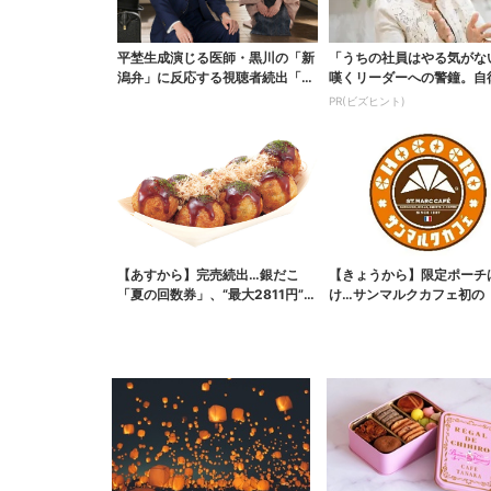
平埜生成演じる医師・黒川の「新
「うちの社員はやる気がな
潟弁」に反応する視聴者続出「グ
嘆くリーダーへの警鐘。自
ッときた」
織をつくる前に外せな...
PR(ビズヒント)
【あすから】完売続出…銀だこ
【きょうから】限定ポーチ
「夏の回数券」、“最大2811円”お
け…サンマルクカフェ初の
得に！数量限定で
袋」、実質無料でレア...