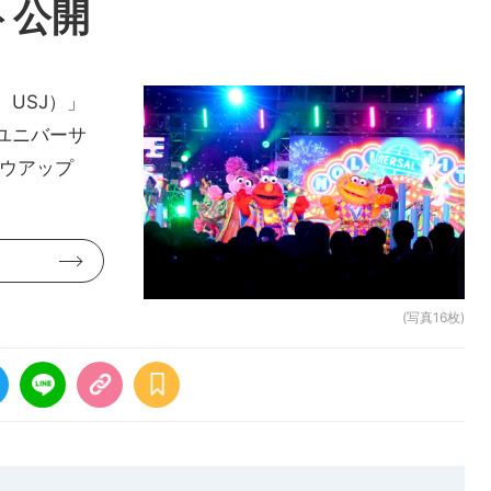
ト公開
USJ）」
ユニバーサ
ロウアップ
(写真16枚)