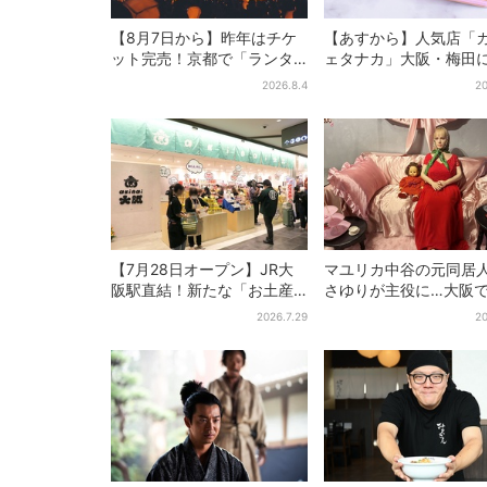
【8月7日から】昨年はチケ
【あすから】人気店「
ット完売！京都で「ランタ
ェタナカ」大阪・梅田
ンフェス」、最大3500の光
ア商品集結…本店人気
2026.8.4
20
が夜空に…会場には縁日も
限定クッキー缶も！ 7
夏イベント
【7月28日オープン】JR大
マユリカ中谷の元同居
阪駅直結！新たな「お土産
さゆりが主役に…大阪
ショップ」、銘菓バラ売り
物展」開催、コンセプ
2026.7.29
20
で地元民の“おやつ調達”にも
は“呪物たちのお茶会”