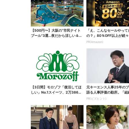
【500円〜】大阪の“市民ナイト
「え、こんなセールやって
プール”3選…夜だから涼しい＆コ
の？」80％OFF以上が続々
スパ最強
場！Amazonの本気が...
PR(Amazon)
【3日間】モロゾフ「復活してほ
元キーエンス人事25年の
しい」No.1スイーツ、2万3865
語る人事評価の勘所。「組
票から選ばれた...
らせるNG評価」とは...
PR(ビズヒント)