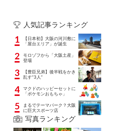
人気記事ランキング
1
【日本初】大阪の河川敷に
「屋台エリア」が誕生
2
モロゾフから「大阪土産」
登場
3
【豊臣兄弟】後半戦をかき
乱す“3人”
4
マクドのハッピーセットに
「ポケモンおもちゃ」
5
まるでテーマパーク？大阪
に巨大スポーツ店
写真ランキング