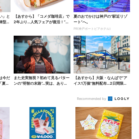
い」と
【あすから】「コメダ珈琲店」で
夏のおでかけは神戸の”駅近リゾ
律型組
2年ぶり…人気フェアが復活！“ハ
ート”へ。
ワイ旅行が当たる”...
PR(神戸ポートピアホテル)
は今だ
また史実無視？初めて見るパター
【あすから】大阪・なんばで“ア
「夏福
ンの“明智の末路”…実は、ありえ
イス1万個”無料配布…2日間限定
なくもない！？【豊...
で、ロッテの人気商...
Recommended by