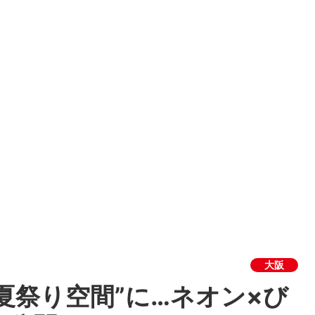
大阪
“夏祭り空間”に…ネオン×び