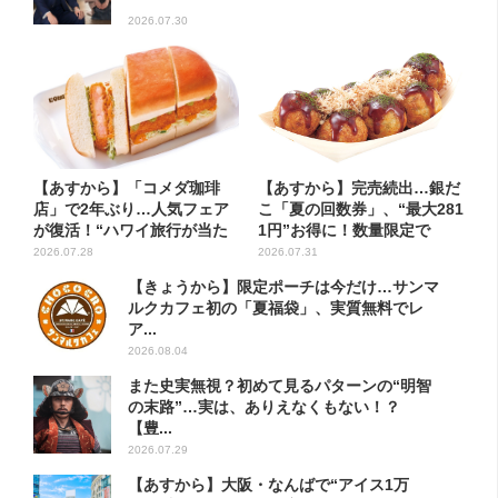
2026.07.30
【あすから】「コメダ珈琲
【あすから】完売続出…銀だ
店」で2年ぶり…人気フェア
こ「夏の回数券」、“最大281
が復活！“ハワイ旅行が当た
1円”お得に！数量限定で
る”...
2026.07.28
2026.07.31
【きょうから】限定ポーチは今だけ…サンマ
ルクカフェ初の「夏福袋」、実質無料でレ
ア...
2026.08.04
また史実無視？初めて見るパターンの“明智
の末路”…実は、ありえなくもない！？
【豊...
2026.07.29
【あすから】大阪・なんばで“アイス1万