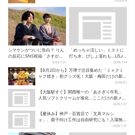
行販売
2026.8.4
シマケンがついに告白？ りん
「めっちゃ涼しい」ミストに
の反応にSNS祝福「さすがに
打ち水、びしょ濡れも…USJ
伝わったよね？」
流の熱中症対策、小学生100
2026.7.31
2026.7.14
人が体験
【8月2日から】万博で注目集めた「ミャクミ
ャク焼き」初グッズ化！大阪・梅田だけの新
商品が登場
2026.8.1
【大阪駅すぐ】関西唯一の「あさぎり牛乳」
人気ソフトクリームが進化…ここだけの新メニ
ューも仲間入り
2026.7.27
【夏休み】神戸・百貨店で「文具マルシ
ェ」、親子向け工作は自由研究にも！入場無
料で
2026.7.27