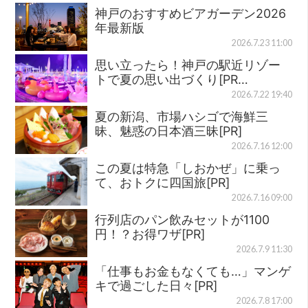
神戸のおすすめビアガーデン2026
年最新版
2026.7.23 11:00
思い立ったら！神戸の駅近リゾー
トで夏の思い出づくり[PR…
2026.7.22 19:40
夏の新潟、市場ハシゴで海鮮三
昧、魅惑の日本酒三昧[PR]
2026.7.16 12:00
この夏は特急「しおかぜ」に乗っ
て、おトクに四国旅[PR]
2026.7.16 09:00
行列店のパン飲みセットが1100
円！？お得ワザ[PR]
2026.7.9 11:30
「仕事もお金もなくても…」マンゲ
キで過ごした日々[PR]
2026.7.8 17:00