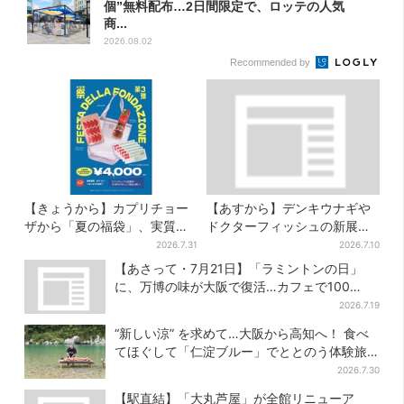
個”無料配布…2日間限定で、ロッテの人気
商...
2026.08.02
Recommended by
【きょうから】カプリチョー
【あすから】デンキウナギや
ザから「夏の福袋」、実質無
ドクターフィッシュの新展示
料…？値段以上の食事券＆限
スタート、神戸の都市型水族
2026.7.31
2026.7.10
定アイテム付き
館が5周年
【あさって・7月21日】「ラミントンの日」
に、万博の味が大阪で復活…カフェで100
個“無料配布”
2026.7.19
“新しい涼” を求めて…大阪から高知へ！ 食べ
てほぐして「仁淀ブルー」でととのう体験旅
【2026夏最新版】
2026.7.30
【駅直結】「大丸芦屋」が全館リニューア