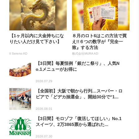
【1ヶ月以内に大金持ちにな
８月のロト6はこの方法で買
りたい人だけ見て下さい】
え!!６つの数字が『完全一
致』する方法
Il Sereno AD
株式会社MURA AD
【3日間】毎夏恒例「銀だこ祭り」、人気N
o.1メニューがお得に
2026.07.29
【全国初】大阪で朝から行列…スーパー・ロ
ピアで「どデカ抽選会」、開始30分で“1...
2026.08.01
【3日間】モロゾフ「復活してほしい」No.1
スイーツ、2万3865票から選ばれた...
2026.07.30