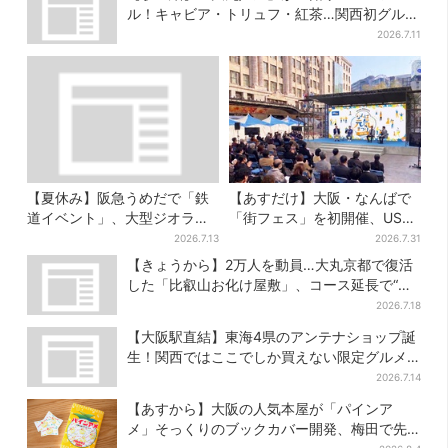
ル！キャビア・トリュフ・紅茶…関西初グルメ
＆焼き菓子も
2026.7.11
【夏休み】阪急うめだで「鉄
【あすだけ】大阪・なんばで
道イベント」、大型ジオラマ
「街フェス」を初開催、USJ
＆運転体験コーナー…豪華ゲ
ステージ＆豪華ゲストのトー
2026.7.13
2026.7.31
ストも4人登場
クショーも！参加無料で
【きょうから】2万人を動員…大丸京都で復活
した「比叡山お化け屋敷」、コース延長で“怖
さ”パワーアップ
2026.7.18
【大阪駅直結】東海4県のアンテナショップ誕
生！関西ではここでしか買えない限定グルメ
も
2026.7.14
【あすから】大阪の人気本屋が「パインア
メ」そっくりのブックカバー開発、梅田で先