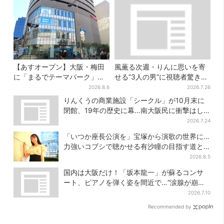
【あすオープン】大阪・梅田
風薫る次週・りんに思いを寄
に「まるでテーマパーク」な
せる“3人の男”に視聴者驚き
巨大スポーツ店、461ブラン
「みんな出ますやん！」
2026.8.6
2026.7.26
ド集結！ 6フロアをまとめて
りんくうの商業施設「シークル」が10月末に
紹介
閉館、19年の歴史に幕…南大阪民に衝撃はし
る
2026.7.24
「いつか座長公演を」宝塚から演歌の世界に…
力強いコブシで聴かせる有沙瞳の目指す道と
は
2026.8.5
国内は大阪だけ！「坂本龍一」が蘇るコンサ
ート、ピアノを弾く姿を間近で…“涙腺が崩
壊”と絶賛の声
2026.7.10
Recommended by