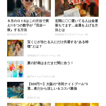
８月のロト6はこの方法で買
玄関に〇〇置いてる人は金運
え!!６つの数字が『完全一
落ちてます…金運を上げる方
致』する方法
法とは
株式会社MURA AD
合同会社デジタルファーム AD
宝くじが当たる人にだけ共通する“ある特
徴”とは？
合同会社デジタルファーム AD
夏の計画はまだまだ間に合う！
神戸ポートピアホテル AD
【500円〜】大阪の“市民ナイトプール”3
選…夜だから涼しい＆コスパ最強
2026.07.31