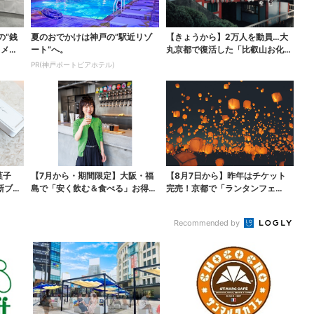
の“銭
夏のおでかけは神戸の”駅近リゾ
【きょうから】2万人を動員…大
ロメロ
ート”へ。
丸京都で復活した「比叡山お化け
屋敷」、コース延長で...
PR(神戸ポートピアホテル)
菓子
【7月から・期間限定】大阪・福
【8月7日から】昨年はチケット
新ブラ
島で「安く飲む＆食べる」お得ワ
完売！京都で「ランタンフェ
ザ → 行列店のパン...
ス」、最大3500の光が...
Recommended by