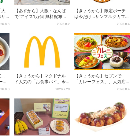
「大
【あすから】大阪・なんば
【きょうから】限定ポーチ
のサ
で“アイス1万個”無料配布…2
は今だけ…サンマルクカフェ
で順
日間限定で、ロッテの人気
初の「夏福袋」、実質無料
26.8.6
2026.8.2
2026.8.4
商品もらえる
でレアグッズが手に入る
完…
【きょうから】マクドナル
【きょうから】セブンで
ラーメ
ド人気の「お食事パイ」今
「カレーフェス」、人気店
阪上
年も登場、熱々とろ～り夏
監修メニューなど全15品！
26.8.3
2026.7.29
2026.8.4
と話
限定メニュー
お得な割引キャンペーンは2
週間だけ