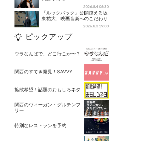
2026.8.4 06:30
『ルックバック』公開控える坂
東祐大、映画音楽へのこだわり
2026.8.3 19:00
ピックアップ
ウラなんばで、どこ行こか〜？
関西のすてき発見！SAVVY
拡散希望！話題のおもしろネタ
関西のヴィーガン・グルテンフ
リー
特別なレストランを予約