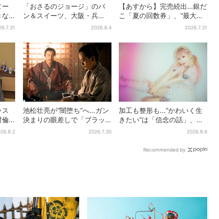
ヌー
「おさるのジョージ」のパ
【あすから】完売続出…銀だ
きな
ン＆スイーツ、大阪・兵
こ「夏の回数券」、“最大
ッ
庫・京都限定で【きょうか
2811円”お得に！数量限定で
26.7.31
2026.8.4
2026.7.31
とバ
ら】発売スタート
ラス
池松壮亮が“闇堕ち”へ…ガン
加工も整形も…“かわいく生
村倫
決まりの眼差しで「ブラッ
きたい”は「信念の話」、大
「い
ク秀吉がログイン」【豊臣
森靖子が新作に込めた思い
26.8.2
2026.7.30
2026.8.6
兄弟】
Recommended by