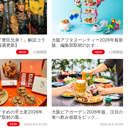
『豊臣兄弟！』解説コラ
大阪アフタヌーンティー2026年最新
毎週更新】
版、編集部取材のおす…
11時間前
11時間前
NEW
NEW
すめの手土産2026年、
大阪ビアガーデン2026年版、注目の
ア取材の最…
食べ飲み放題をピック…
2026.8.6 15:00
2026.8.4 13:00
NEW