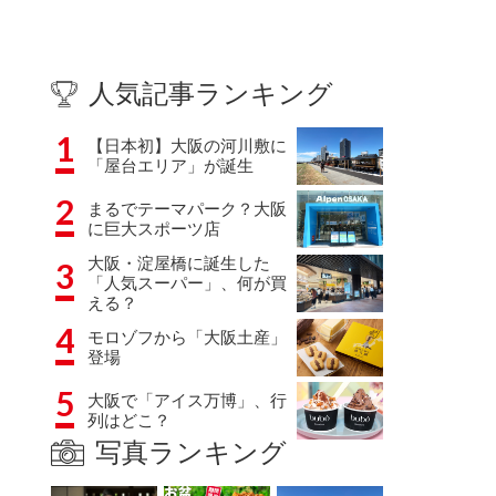
人気記事ランキング
1
【日本初】大阪の河川敷に
「屋台エリア」が誕生
2
まるでテーマパーク？大阪
に巨大スポーツ店
大阪・淀屋橋に誕生した
3
「人気スーパー」、何が買
える？
4
モロゾフから「大阪土産」
登場
5
大阪で「アイス万博」、行
列はどこ？
写真ランキング