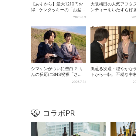
【あすから】最大1210円お
大阪梅田の人気アフタ
得…ケンタッキーの「お盆パ
ンティーをいたずら好
ック」、2週間だけ！数量限
「リトルミイ」がジャ
2026.8.3
20
定シール付き
ク！「ムーミン」たち
カンスへ
シマケンがついに告白？ り
風薫る次週・穏やかな
んの反応にSNS祝福「さす
トから一転、不穏な中
がに伝わったよね？」
也の登場に視聴者期待
2026.7.31
20
よいよ登場だ」
コラボPR