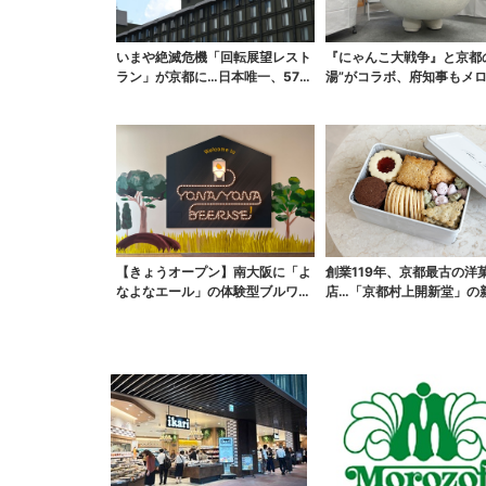
いまや絶滅危機「回転展望レスト
『にゃんこ大戦争』と京都
ラン」が京都に…日本唯一、57年
湯”がコラボ、府知事もメ
間「回るフレンチ」...
に「ネコの力はすごい...
【きょうオープン】南大阪に「よ
創業119年、京都最古の洋
なよなエール」の体験型ブルワリ
店…「京都村上開新堂」の
ー、できたてビールの...
ンド誕生、行列店に