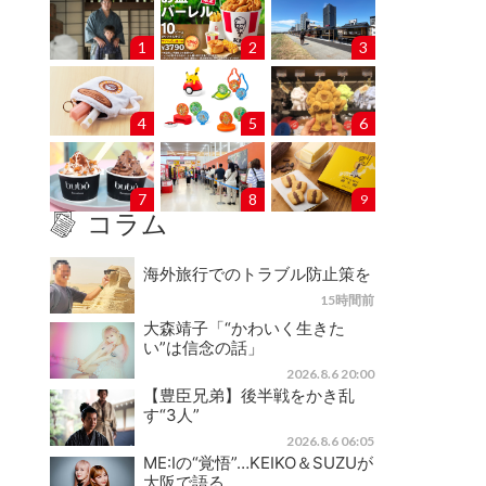
1
2
3
4
5
6
7
8
9
コラム
海外旅行でのトラブル防止策を
15時間前
大森靖子「“かわいく生きた
い”は信念の話」
2026.8.6 20:00
【豊臣兄弟】後半戦をかき乱
す“3人”
2026.8.6 06:05
ME:Iの“覚悟”…KEIKO＆SUZUが
大阪で語る