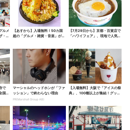
グルメ
【あすから】入場無料！50カ国
【7月29日から】京都・百貨店で
ザ・ポ
超の「グルメ・雑貨・音楽」が集
「ハワイフェア」、現地で人気の
まる国際フェス、大阪...
ロコモコ＆数量限定...
寺で
マーシャルのヘッドホンが「ファ
【入場無料】大阪で「アイスの祭
全国3
ッション」で終わらない理由
典」、100種以上が集結！グッズ
＆タダ券が当たる巨...
PR(Marshall Group AB)