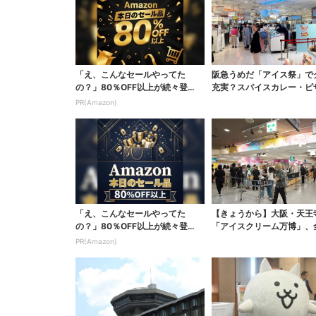
「え、こんなセールやってた
阪急うめだ「アイス祭」で
の？」80％OFF以上が続々登
充実？スパイスカレー・ピ
場！Amazonの本気が...
テト…“しょっぱいも...
PR(Amazon)
「え、こんなセールやってた
【きょうから】大阪・天王
の？」80％OFF以上が続々登
「アイスクリーム万博」、
場！Amazonの本気が...
4ブランド・100種超...
PR(Amazon)