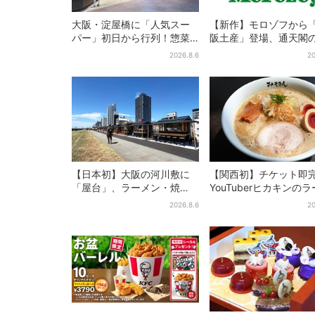
大阪・淀屋橋に「人気スー
【新作】モロゾフから
パー」初日から行列！惣菜
阪土産」登場、通天閣
＆弁当コーナーは大幅に拡
クサクスイーツ 6カ所
2026.8.6
20
大…人気商品は？
次発売
【日本初】大阪の河川敷に
【関西初】チケット即
「屋台」、ラーメン・焼
YouTuberヒカキンの
肉・しゃぶしゃぶ・カフェ
ン店「みそきん」が大
2026.8.6
20
まで…22店舗がオープン
陸！「待ってました」
題