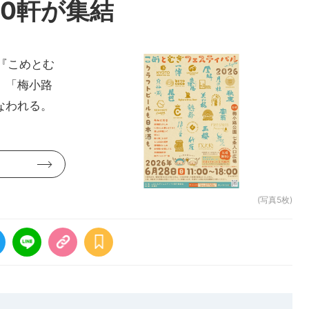
10軒が集結
『こめとむ
催。「梅小路
なわれる。
(写真5枚)