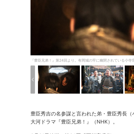
『豊臣兄弟！』第24回より。有岡城の牢に幽閉されている小寺官兵
豊臣秀吉の名参謀と言われた弟・豊臣秀長（
大河ドラマ『豊臣兄弟！』（NHK）。