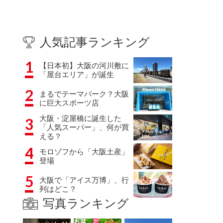
人気記事ランキング
1
【日本初】大阪の河川敷に
「屋台エリア」が誕生
2
まるでテーマパーク？大阪
に巨大スポーツ店
大阪・淀屋橋に誕生した
3
「人気スーパー」、何が買
える？
4
モロゾフから「大阪土産」
登場
5
大阪で「アイス万博」、行
列はどこ？
写真ランキング