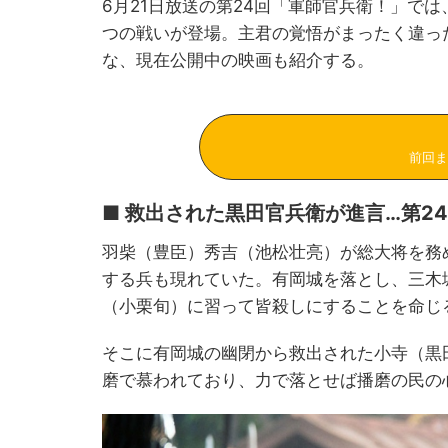
6月21日放送の第24回「軍師官兵衛！」で
つの戦いが登場。主君の覚悟がまったく違っ
な、現在公開中の映画も紹介する。
前回ま
■ 救出された黒田官兵衛が進言…第2
羽柴（豊臣）秀吉（池松壮亮）が総大将を務
する兵も現れていた。有岡城を落とし、三木
（小栗旬）に習って皆殺しにすることを命じ
そこに有岡城の幽閉から救出された小寺（黒
磨で慕われており、力で落とせば播磨の民の