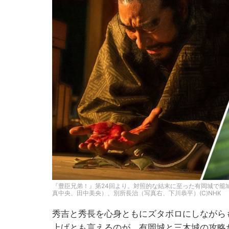
『豊臣兄弟！』第24回より。対照的な結末に至った有岡城で籠
真中央、田中美央）、別所長治（写真右、下川恭平）(C)NHK
秀吉と秀長を心身ともにズタボロにしながら
上げとも言えるのが、有岡城と三木城の攻略