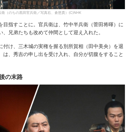
衛（のちの黒田官兵衛／写真右、倉悠貴）(C)NHK
を目指すことに。官兵衛は、竹中半兵衛（菅田将暉）に
い、兄弟たちも改めて仲間として迎え入れた。
に付け、三木城の実権を握る別所賀相（田中美央）を退
）は、秀吉の申し出を受け入れ、自分が切腹をすること
亡後の末路