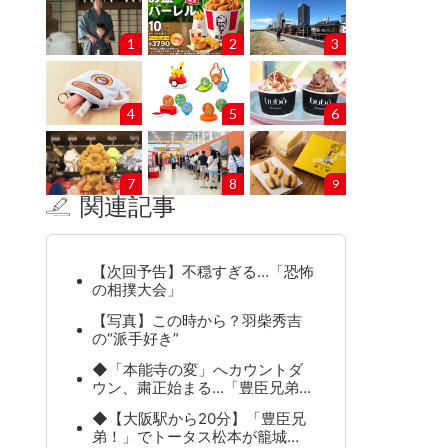
1
2
3
4
5
6
7
8
9
関連記事
【次回予告】不穏すぎる…「恐怖
の相撲大会」
【写真】この時から？羽柴秀吉
の“派手好き”
◆「本能寺の変」へカウントダ
ウン、粛正始まる…「豊臣兄弟…
◆【大阪駅から20分】「豊臣兄
弟！」でトータス松本が籠城…