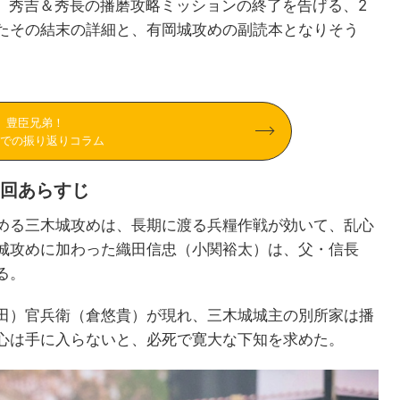
は、秀吉＆秀長の播磨攻略ミッションの終了を告げる、2
たその結末の詳細と、有岡城攻めの副読本となりそう
豊臣兄弟！
での振り返りコラム
4回あらすじ
める三木城攻めは、長期に渡る兵糧作戦が効いて、乱心
城攻めに加わった織田信忠（小関裕太）は、父・信長
る。
田）官兵衛（倉悠貴）が現れ、三木城城主の別所家は播
心は手に入らないと、必死で寛大な下知を求めた。