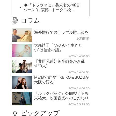
◆「トラウマに」美人妻の“斬首
シーン”に震撼…トータス松…
コラム
海外旅行でのトラブル防止策を
20時間前
大森靖子「“かわいく生きた
い”は信念の話」
2026.8.6 20:00
【豊臣兄弟】後半戦をかき乱
す“3人”
2026.8.6 06:05
ME:Iの“覚悟”…KEIKO＆SUZUが
大阪で語る
2026.8.4 06:30
『ルックバック』公開控える坂
東祐大、映画音楽へのこだわり
2026.8.3 19:00
ピックアップ