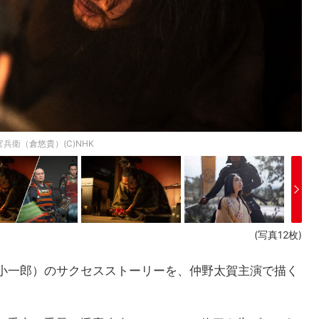
衛（倉悠貴）(C)NHK
(写真12枚)
小一郎）のサクセスストーリーを、仲野太賀主演で描く