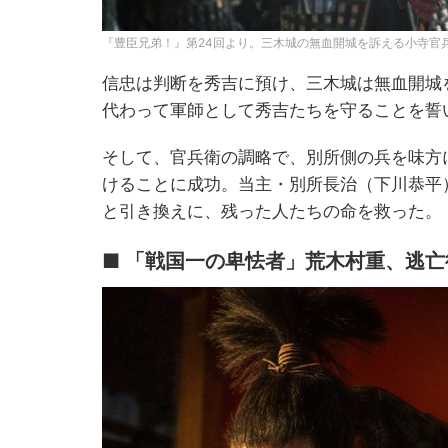
『豊臣兄弟！』第24回より。三木城の無血開城を訴える小寺官兵
信忠は判断を秀吉に預け、三木城は無血開城
代わって軍師として秀吉たちを守ることを誓
そして、官兵衛の調略で、別所側の兵を味方
けることに成功。当主・別所長治（下川恭平
と引き換えに、残った人たちの命を救った。
■ 「戦国一の卑怯者」荒木村重、逃