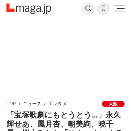
TOP
ニュース
エンタメ
大阪
「宝塚歌劇にもとうとう…」永久
輝せあ、鳳月杏、朝美絢、暁千