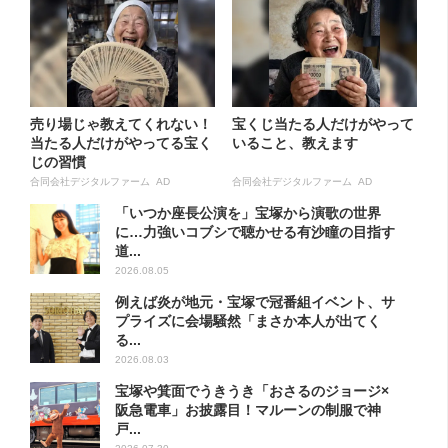
売り場じゃ教えてくれない！
宝くじ当たる人だけがやって
当たる人だけがやってる宝く
いること、教えます
じの習慣
合同会社デジタルファーム AD
合同会社デジタルファーム AD
「いつか座長公演を」宝塚から演歌の世界
に…力強いコブシで聴かせる有沙瞳の目指す
道...
2026.08.05
例えば炎が地元・宝塚で冠番組イベント、サ
プライズに会場騒然「まさか本人が出てく
る...
2026.08.03
宝塚や箕面でうきうき「おさるのジョージ×
阪急電車」お披露目！マルーンの制服で神
戸...