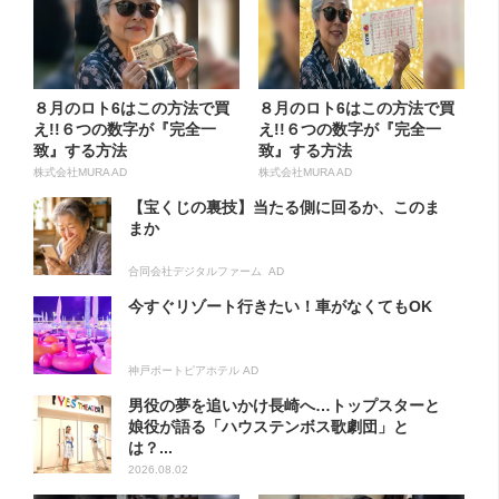
８月のロト6はこの方法で買
８月のロト6はこの方法で買
え!!６つの数字が『完全一
え!!６つの数字が『完全一
致』する方法
致』する方法
株式会社MURA AD
株式会社MURA AD
【宝くじの裏技】当たる側に回るか、このま
まか
合同会社デジタルファーム AD
今すぐリゾート行きたい！車がなくてもOK
神戸ポートピアホテル AD
男役の夢を追いかけ長崎へ…トップスターと
娘役が語る「ハウステンボス歌劇団」と
は？...
2026.08.02