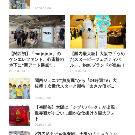
2026.08.06
【関西初】「mojojojo」の
【国内最大級】大阪で「うめ
ケンエレファント、心斎橋の
だスヌーピーフェスティバ
地下に“新アート拠点”...
ル」、約80ブランドが集結！
こ...
2026.07.14
2026.07.24
関西ジュニア“無所属”から『24時間TV』大
抜擢！次世代スターと期待「まさか僕が...
2026.08.02
【初開催】大阪に「ジブリパーク」が出現！
世界観がすごい…細かな仕掛け＆巨大フォ
ト...
2026.07.18
2万円超えでも争奪戦…大阪の「ミャクミャ