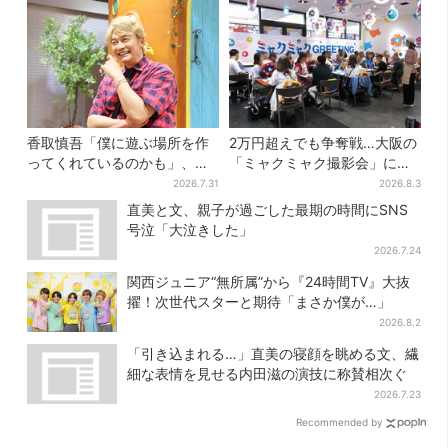
香取慎吾「僕に遊ぶ場所を作
2万円超えでも争奪戦…大阪の
ってくれているのかも」、異
「ミャクミャク撮影会」に全
色バラエティ『しんごの芽』
国からファン集結、参加者に
2026.7.31
2026.8.3
で感じた読売テレビの“パンク
聞いた「それでも会いたい理
直美と文、親子が過ごした最期の時間にSNS
精神”
由」
号泣「大泣きした」
2026.7.24
関西ジュニア“無所属”から『24時間TV』大抜
擢！次世代スターと期待「まさか僕が…」
2026.8.2
「引き込まれる…」直美の寝顔を眺める文、繊
細な表情を見せる内田滋の演技に称賛相次ぐ
2026.7.23
Recommended by