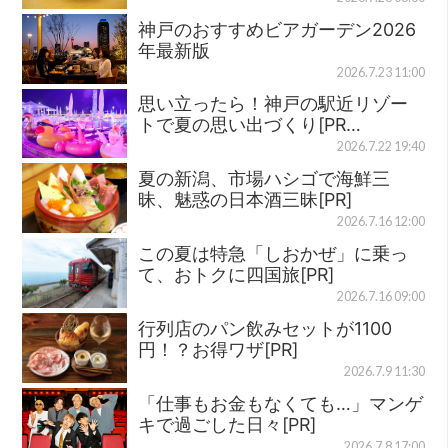
神戸のおすすめビアガーデン2026
年最新版
2026.7.23 11:00
思い立ったら！神戸の駅近リゾー
トで夏の思い出づくり[PR…
2026.7.22 19:40
夏の新潟、市場ハシゴで海鮮三
昧、魅惑の日本酒三昧[PR]
2026.7.16 12:00
この夏は特急「しおかぜ」に乗っ
て、おトクに四国旅[PR]
2026.7.16 09:00
行列店のパン飲みセットが1100
円！？お得ワザ[PR]
2026.7.9 11:30
「仕事もお金もなくても…」マンゲ
キで過ごした日々[PR]
2026.7.8 17:00