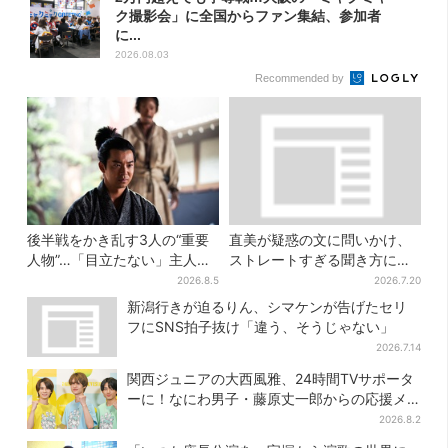
ク撮影会」に全国からファン集結、参加者
に...
2026.08.03
Recommended by
後半戦をかき乱す3人の“重要
直美が疑惑の文に問いかけ、
人物”…「目立たない」主人
ストレートすぎる聞き方に視
公・仲野太賀も、モブキャラ
聴者驚き「ド直球で訊いちゃ
2026.8.5
2026.7.20
→覚醒へ【豊臣兄弟】
うんだ」
新潟行きが迫るりん、シマケンが告げたセリ
フにSNS拍子抜け「違う、そうじゃない」
2026.7.14
関西ジュニアの大西風雅、24時間TVサポータ
ーに！なにわ男子・藤原丈一郎からの応援メ
ッセージを告白
2026.8.2