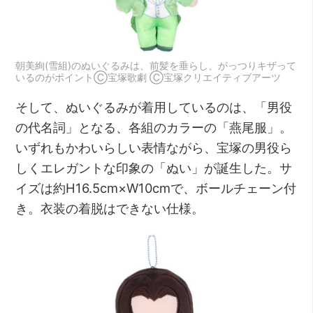
朝美絢(雪組)のぬいぐるみは、前髪を垂らし、がっつりキザって
いるのがポイントⒸ宝塚歌劇 Ⓒ宝塚クリエイティブアーツ
そして、ぬいぐるみが着用しているのは、「男役
の代名詞」となる、各組のカラーの「燕尾服」。
いずれもかわいらしい表情ながら、宝塚の男役ら
しくエレガントな印象の「ぬい」が誕生した。サ
イズは約H16.5cm×W10cmで、ボールチェーン付
き。衣装の着脱はできない仕様。