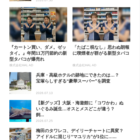
2026.07.30
『カートン買い、ダメ。ゼッ
「たばこ税なし」思わぬ朗報
タイ。』年間11万円節約の新
に喫煙者が群がる新型タバコ
型タバコが爆売れ
株式会社HAL AD
株式会社HAL AD
兵庫・高級ホテルの跡地にできたのは…？
宝塚らしすぎる“豪華スーパー”を調査
2026.07.13
【新グッズ】大阪・海遊館に「コワかわ」ぬ
いぐるみ誕生…オスとメスどこが違う？
飼...
2026.07.25
梅田のタワレコ、デイリーチャートに異変？
アイドルに混じり“マユリカ”が1位に…...