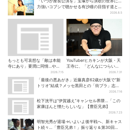
「いつか座長公演を」宝塚から演歌の世界に…
力強いコブシで聴かせる有沙瞳の目指す道と
は
2026.8.5
もっとも可哀想な「敵は本能
YouTuberヒカキンが大阪・天
寺にあり」要潤に同情…やっ
王寺に、「どんなにつらい時
てない“毒殺”、元上司の裏切
でも…」ラーメン愛＆兄セイ
2026.7.15
2026.7.31
り【豊臣兄弟】
キンとの思い出を語る
「最後の悪あがき」近藤真彦62歳が大阪で“新
トリオ”結成？メッセ黒田との「街ブラ」志願
し天満橋、京橋へ
2026.7.16
松下洸平は“伊賀越え”キャンセル界隈…「この
家康ほんと憎たらしいな」【豊臣兄弟】
2026.7.23
明智光秀が退場→いよいよ後半戦へ、新キャス
ト続々…「豊臣兄弟！」振り返り＆第30回あ