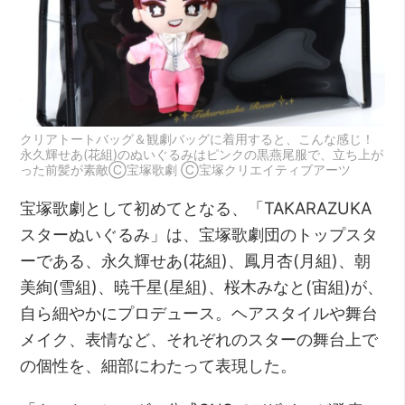
クリアトートバッグ＆観劇バッグに着用すると、こんな感じ！
永久輝せあ(花組)のぬいぐるみはピンクの黒燕尾服で、立ち上が
った前髪が素敵Ⓒ宝塚歌劇 Ⓒ宝塚クリエイティブアーツ
宝塚歌劇として初めてとなる、「TAKARAZUKA
スターぬいぐるみ」は、宝塚歌劇団のトップスタ
ーである、永久輝せあ(花組)、鳳月杏(月組)、朝
美絢(雪組)、暁千星(星組)、桜木みなと(宙組)が、
自ら細やかにプロデュース。ヘアスタイルや舞台
メイク、表情など、それぞれのスターの舞台上で
の個性を、細部にわたって表現した。