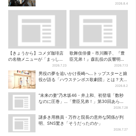
らすじ
2026.8.4
【きょうから】コメダ珈琲店
歌舞伎俳優・市川團子、『豊
の名物メニューが「まっし
臣兄弟！』森乱役の反響明か
ろ」に…期間限定の2品が登場
す「素顔の芝居が新鮮と…」
2026.7.23
2026.7.13
男役の夢を追いかけ長崎へ…トップスターと娘
役が語る「ハウステンボス歌劇団」とは？大
阪で初公演開催
2026.8.2
“未来の妻”乃木坂46・井上和、初登場「数秒
なのに圧巻」…「豊臣兄弟！」第30回あらす
じ・清須会議
2026.7.28
謎多き用務員・万作と院長の意外な関係が判
明、SNS驚き「そうだったのか」
2026.7.27