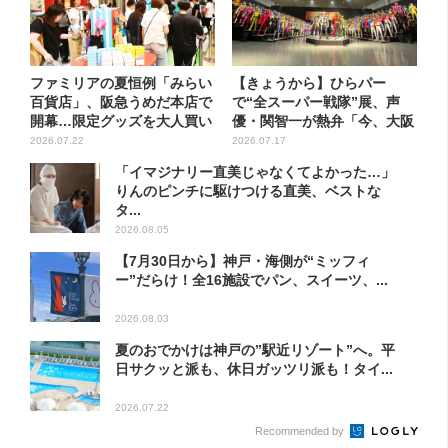
ファミリアの夏恒例「みらい
【きょうから】ひらパー
百貨店」、阪急うめだ本店で
で“全スーパー戦隊”展、声
開幕…限定グッズを大人買い
優・関智一が熱弁「今、大阪
す...
に全戦...
2026.07.22
2026.07.17
「イマジナリー直美じゃなくてよかった…」
りんのピンチに駆けつける直美、ベストな
タ...
2026.08.05
【7月30日から】神戸・海側が“ミッフィ
ー”だらけ！全16施設でパン、スイーツ、...
2026.08.03
夏のおでかけは神戸の”駅近リゾート”へ。平
日サクッと派も、休日ガッツリ派も！タイ...
2026.07.22
Recommended by