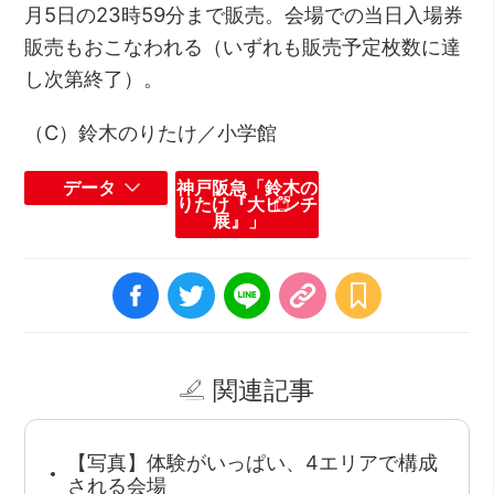
月5日の23時59分まで販売。会場での当日入場券
販売もおこなわれる（いずれも販売予定枚数に達
し次第終了）。
（C）鈴木のりたけ／小学館
データ
神戸阪急「鈴木の
りたけ『大ピンチ
展』」
関連記事
【写真】体験がいっぱい、4エリアで構成
される会場