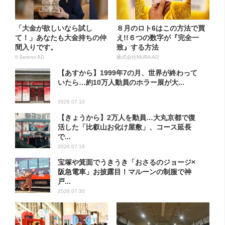
「大金が欲しいなら試し
８月のロト6はこの方法で買
て！」あなたも大金持ちの仲
え!!６つの数字が『完全一
間入りです。
致』する方法
Il Sereno AD
株式会社MURA AD
【あすから】1999年7の月、世界が終わって
いたら…約10万人動員のホラー展が大...
2026.07.10
【きょうから】2万人を動員…大丸京都で復
活した「比叡山お化け屋敷」、コース延長
で...
2026.07.18
宝塚や箕面でうきうき「おさるのジョージ×
阪急電車」お披露目！マルーンの制服で神
戸...
2026.07.30