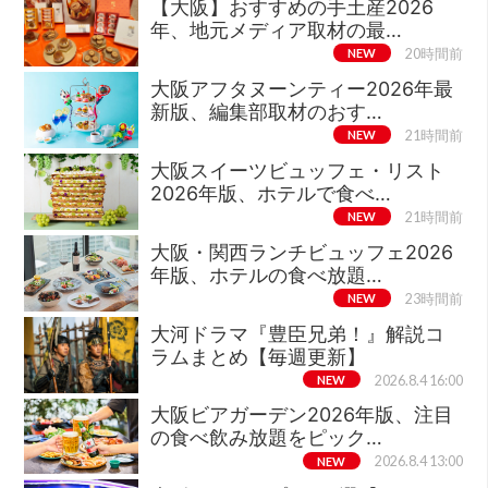
【大阪】おすすめの手土産2026
年、地元メディア取材の最…
NEW
20時間前
大阪アフタヌーンティー2026年最
新版、編集部取材のおす…
NEW
21時間前
大阪スイーツビュッフェ・リスト
2026年版、ホテルで食べ…
NEW
21時間前
大阪・関西ランチビュッフェ2026
年版、ホテルの食べ放題…
NEW
23時間前
大河ドラマ『豊臣兄弟！』解説コ
ラムまとめ【毎週更新】
NEW
2026.8.4 16:00
大阪ビアガーデン2026年版、注目
の食べ飲み放題をピック…
NEW
2026.8.4 13:00