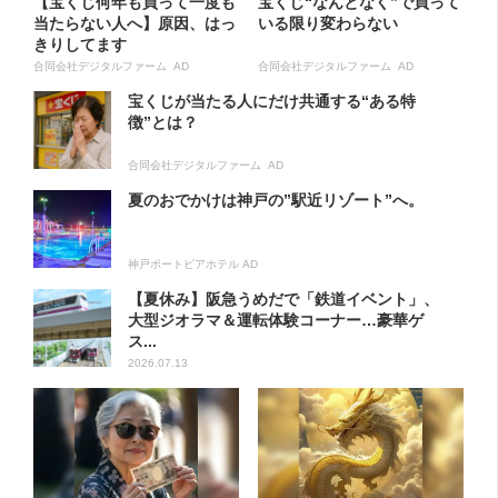
【宝くじ何年も買って一度も
宝くじ“なんとなく”で買って
当たらない人へ】原因、はっ
いる限り変わらない
きりしてます
合同会社デジタルファーム AD
合同会社デジタルファーム AD
宝くじが当たる人にだけ共通する“ある特
徴”とは？
合同会社デジタルファーム AD
夏のおでかけは神戸の”駅近リゾート”へ。
神戸ポートピアホテル AD
【夏休み】阪急うめだで「鉄道イベント」、
大型ジオラマ＆運転体験コーナー…豪華ゲ
ス...
2026.07.13