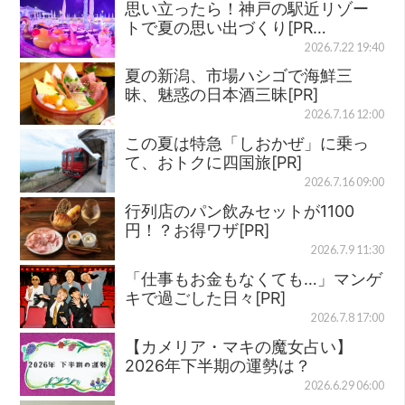
思い立ったら！神戸の駅近リゾー
トで夏の思い出づくり[PR…
2026.7.22 19:40
夏の新潟、市場ハシゴで海鮮三
昧、魅惑の日本酒三昧[PR]
2026.7.16 12:00
この夏は特急「しおかぜ」に乗っ
て、おトクに四国旅[PR]
2026.7.16 09:00
行列店のパン飲みセットが1100
円！？お得ワザ[PR]
2026.7.9 11:30
「仕事もお金もなくても…」マンゲ
キで過ごした日々[PR]
2026.7.8 17:00
【カメリア・マキの魔女占い】
2026年下半期の運勢は？
2026.6.29 06:00