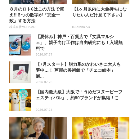
８月のロト6はこの方法で買
【1ヶ月以内に大金持ちにな
え!!６つの数字が『完全一
りたい人だけ見て下さい】
致』する方法
株式会社MURA AD
Il Sereno AD
【夏休み】神戸・百貨店で「文具マルシ
ェ」、親子向け工作は自由研究にも！入場無
料で
2026.07.27
【7月スタート】脱力系のかわいさに大人も
夢中…！ 芦屋の美術館で「チェコ絵本」
展...
2026.07.23
【国内最大級】大阪で「うめだスヌーピーフ
ェスティバル」、約80ブランドが集結！こ...
2026.07.24