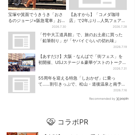
宝塚や箕面でうきうき「おさ
【あすから】「コメダ珈琲
るのジョージ×阪急電車」お披
店」で2年ぶり…人気フェアが
露目！マルーンの制服で神
復活！“ハワイ旅行が当た
2026.7.30
2026.7.28
戸・宝塚・京都各線に添乗
る”キャンペーンも
「竹中大工道具館」で、旅のお土産に買った
「鉛筆削り」が「ヤバイぐらいの切れ味」
2026.7.19
【あすだけ】大阪・なんばで「街フェス」を
初開催、USJステージ＆豪華ゲストのトークシ
ョーも！参加無料で
2026.7.31
55周年を迎える特急「しおかぜ」に乗っ
て……割引きっぷで、松山・道後温泉と南予を
満喫【大阪から愛媛へおトク旅】
2026.7.16
Recommended by
コラボPR