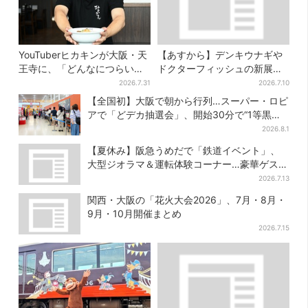
YouTuberヒカキンが大阪・天
【あすから】デンキウナギや
王寺に、「どんなにつらい時
ドクターフィッシュの新展示
でも…」ラーメン愛＆兄セイ
スタート、神戸の都市型水族
2026.7.31
2026.7.10
キンとの思い出を語る
館が5周年
【全国初】大阪で朝から行列…スーパー・ロピ
アで「どデカ抽選会」、開始30分で“1等黒毛
和牛”の当選も
2026.8.1
【夏休み】阪急うめだで「鉄道イベント」、
大型ジオラマ＆運転体験コーナー…豪華ゲスト
も4人登場
2026.7.13
関西・大阪の「花火大会2026」、7月・8月・
9月・10月開催まとめ
2026.7.15