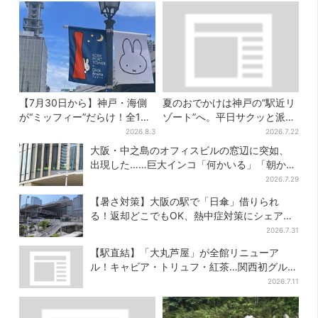
【7月30日から】神戸・海側
夏のおでかけは神戸の”駅近リ
が“ミッフィー”だらけ！全16
ゾート”へ。平日サクッと派
施設でパン、スイーツ、ナイ
も、休日ガッツリ派も！タイ
2026.8.3
2026.7.22
トマーケットも
パ抜群、約20種の楽しみ方
大阪・中之島のオフィスビルの窓辺に突如、
出現した……巨大インコ「何かいる」「朝から
ビビった」、その正体とは？
2026.7.29
【暑さ対策】大阪の駅で「日傘」借りられ
る！返却どこでもOK、熱中症対策にシェアサ
ービス拡大
2026.7.31
【駅直結】「大丸芦屋」が全館リニューア
ル！キャビア・トリュフ・紅茶…関西初グルメ
＆焼き菓子も
2026.7.11