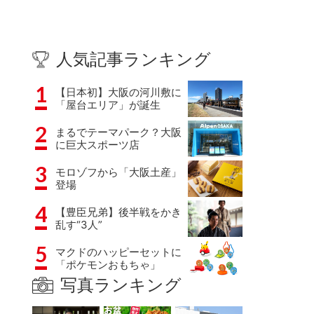
人気記事ランキング
1
【日本初】大阪の河川敷に
「屋台エリア」が誕生
2
まるでテーマパーク？大阪
に巨大スポーツ店
3
モロゾフから「大阪土産」
登場
4
【豊臣兄弟】後半戦をかき
乱す“3人”
5
マクドのハッピーセットに
「ポケモンおもちゃ」
写真ランキング