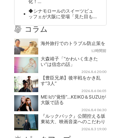
化！…
◆シナモロールのスイーツビュ
ッフェが大阪に登場「見た目も…
コラム
海外旅行でのトラブル防止策を
12時間前
大森靖子「“かわいく生きた
い”は信念の話」
2026.8.6 20:00
【豊臣兄弟】後半戦をかき乱
す“3人”
2026.8.6 06:05
ME:Iの“覚悟”…KEIKO＆SUZUが
大阪で語る
2026.8.4 06:30
『ルックバック』公開控える坂
東祐大、映画音楽へのこだわり
2026.8.3 19:00