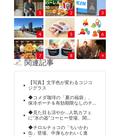
1
2
3
4
5
6
7
8
9
関連記事
【写真】文字色が変わるコジコ
ジグラス
◆コメダ珈琲の「夏の福袋」、
保冷ポーチ＆有効期限なしのチ…
◆見た目も涼やか…人気カフェ
に“氷の器”コーヒー登場、関…
◆チロルチョコの「ちいかわ
缶」登場、中身もかわいく進