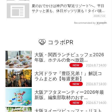
夏のおでかけは神戸の”駅近リゾート”へ。平日
サクッと派も、休日ガッツリ派も！タイパ抜
群、約20種の楽しみ方
2026.7.22
Recommended by
コラボPR
大阪・関西ランチビュッフェ2026
年版、ホテルの食べ放題…
NEW
2026.8.7 14:00
大河ドラマ『豊臣兄弟！』解説コ
ラムまとめ【毎週更新】
NEW
2026.8.7 14:00
大阪アフタヌーンティー2026年最
新版、編集部取材のおす…
NEW
2026.8.7 14:00
大阪スイーツビュッフェ・リスト