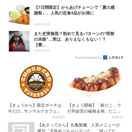
【7日間限定】からあげチェーンで「夏の感
謝祭」、人気の定食4品がお得に
2026.07.25
また史実無視？初めて見るパターンの“明智
の末路”…実は、ありえなくもない！？
【豊...
2026.07.29
Recommended by
【きょうから】限定ポーチは
【きょう開催】「銀だこ」で
今だけ…サンマルクカフェ初
行列必至の破格企画、たこ焼
の「夏福袋」、実質無料でレ
き1舟が88円に「今年こそ…」
2026.8.4
2026.8.7
アグッズが手に入る
【あさってから】丸亀製麺、人気メニューが
復活「去年めっちゃハマった」「待ってた