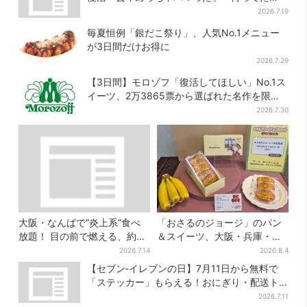
よ！」「夏の救世主」
2026.7.19
毎夏恒例「銀だこ祭り」、人気No.1メニュー
が3日間だけお得に
2026.7.29
【3日間】モロゾフ「復活してほしい」No.1ス
イーツ、2万3865票から選ばれた名作を限定
販売
2026.7.30
大阪・なんばで“炎上系”食べ
「おさるのジョージ」のパン
放題！ 目の前で燃える、約40
＆スイーツ、大阪・兵庫・京
種類のランチビュッフェ
都限定で【きょうから】発売
2026.7.14
2026.8.4
スタート
【セブン‐イレブンの日】7月11日から無料で
「ステッカー」もらえる！おにぎり・配送ト
ラックなど全4種…店頭で先着100枚
2026.7.11