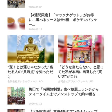
2026.08.05
【4週間限定】「マックナゲット」がお得
に…選べるソースは全4種 ポケモンパッケ
ー...
2026.07.19
“宝くじは運じゃなかった”当
「どうせ当たらない」と思っ
たる人の“共通点”を知っただ
てた私が本当に当選した“買
け
い方”がこれ
合同会社デジタルファーム AD
合同会社デジタルファーム AD
梅田で「時間無制限」食べ放題…ランチから
ティータイムまでノンストップで約60種を...
2026.07.13
【大阪駅直結】東海4県のアンテナショップ