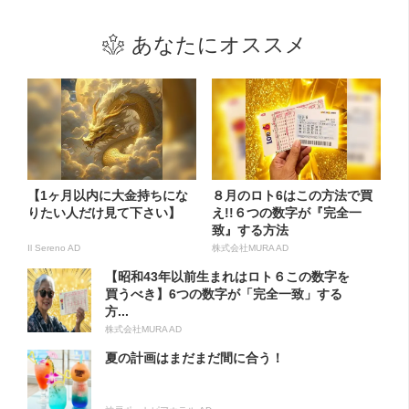
あなたにオススメ
【1ヶ月以内に大金持ちにな
８月のロト6はこの方法で買
りたい人だけ見て下さい】
え!!６つの数字が『完全一
致』する方法
Il Sereno AD
株式会社MURA AD
【昭和43年以前生まれはロト６この数字を
買うべき】6つの数字が「完全一致」する
方...
株式会社MURA AD
夏の計画はまだまだ間に合う！