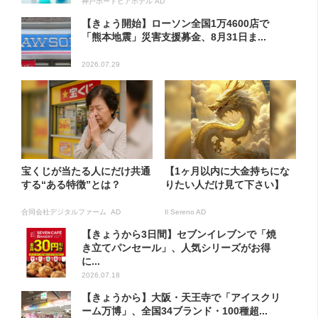
神戸ポートピアホテル AD
【きょう開始】ローソン全国1万4600店で
「熊本地震」災害支援募金、8月31日ま...
2026.07.29
宝くじが当たる人にだけ共通
【1ヶ月以内に大金持ちにな
する“ある特徴”とは？
りたい人だけ見て下さい】
合同会社デジタルファーム AD
Il Sereno AD
【きょうから3日間】セブンイレブンで「焼
き立てパンセール」、人気シリーズがお得
に...
2026.07.18
【きょうから】大阪・天王寺で「アイスクリ
ーム万博」、全国34ブランド・100種超...