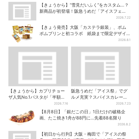
【きょうから】“雪見だいふく”をカスタム…？
新商品が初登場！阪急うめだ「アイスフェ
ス」で6日間だけ
2026.7.22
【きょう発売】大阪「カステラ銀装」、ポム
ポムプリンと初コラボ 紙袋まで限定デザイ
ンに
2026.8.1
【きょうから】カプリチョー
阪急うめだ「アイス祭」でグ
ザ人気No.1パスタが「半額」
ルメ充実？スパイスカレー・
に！大創業祭の第2弾まもなく
ピザ・ポテト…“しょっぱいも
2026.7.16
2026.7.23
スタート
の食べたい”が叶う
【8月8日】「銀だこの日」1日だけの破格企
画、たこ焼き1舟が88円に…先着88名限り
2026.8.2
【初日から行列】大阪・梅田で「アイスの祭