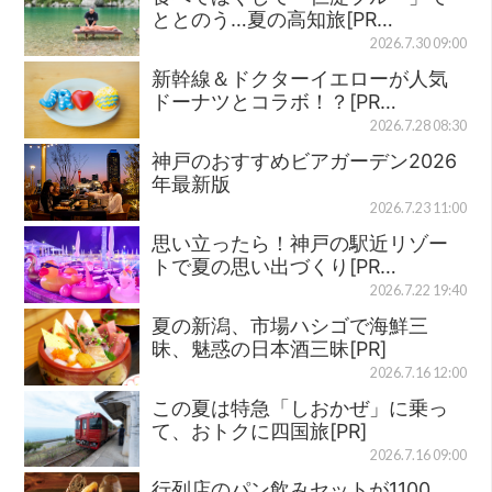
ととのう…夏の高知旅[PR…
2026.7.30 09:00
新幹線＆ドクターイエローが人気
ドーナツとコラボ！？[PR…
2026.7.28 08:30
神戸のおすすめビアガーデン2026
年最新版
2026.7.23 11:00
思い立ったら！神戸の駅近リゾー
トで夏の思い出づくり[PR…
2026.7.22 19:40
夏の新潟、市場ハシゴで海鮮三
昧、魅惑の日本酒三昧[PR]
2026.7.16 12:00
この夏は特急「しおかぜ」に乗っ
て、おトクに四国旅[PR]
2026.7.16 09:00
行列店のパン飲みセットが1100