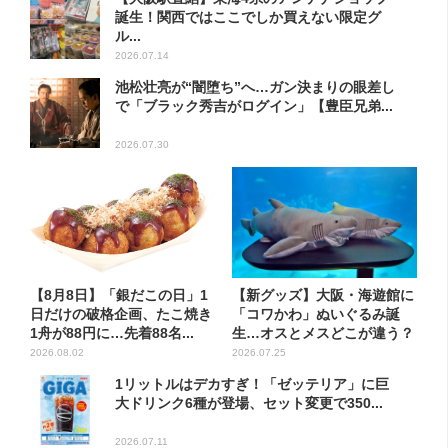
誕生！関西ではここでしか買えない限定グ
ル...
2026.07.14
池松壮亮が“闇堕ち”へ…ガン決まりの眼差し
で「ブラック秀吉がログイン」【豊臣兄弟...
2026.07.30
【8月8日】「銀だこの日」1
【新グッズ】大阪・海遊館に
日だけの破格企画、たこ焼き
「コワかわ」ぬいぐるみ誕
1舟が88円に…先着88名...
生…オスとメスどこが違う？
飼...
2026.08.02
2026.07.25
1リットルはデカすぎ！「ゼッテリア」に巨
大ドリンク6種が登場、セット変更で350...
2026.07.11