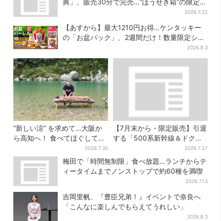
典」、販売30分で完売…“ほうせき箱”の限定メ
ニューも
2026.7.22
【あすから】最大1210円お得…ケンタッキー
の「お盆パック」、2週間だけ！数量限定シー
ル付き
2026.8.3
“新しい涼” を求めて…大阪か
【7月末から・限定販売】引退
ら高知へ！ 食べてほぐして
する「500系新幹線＆ドクタ
「仁淀ブルー」でととのう体
ーイエロー」×人気ドーナツ店
2026.7.30
2026.7.27
験旅【2026夏最新版】
がコラボ、手土産の切り札に
梅田で「時間無制限」食べ放題…ランチからテ
も
ィータイムまでノンストップで約60種を満喫
2026.7.13
吉岡里帆、『豊臣兄弟！』イベントで奈良へ
「こんなに楽しんでもらえてうれしい」
2026.8.3