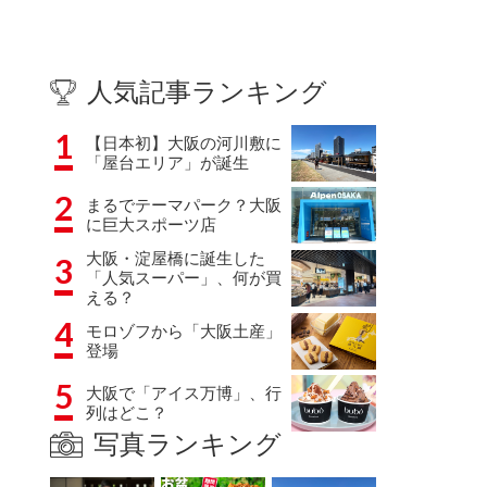
人気記事ランキング
1
【日本初】大阪の河川敷に
「屋台エリア」が誕生
2
まるでテーマパーク？大阪
に巨大スポーツ店
大阪・淀屋橋に誕生した
3
「人気スーパー」、何が買
える？
4
モロゾフから「大阪土産」
登場
5
大阪で「アイス万博」、行
列はどこ？
写真ランキング