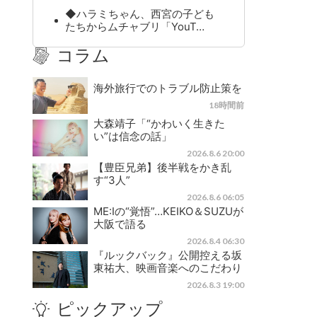
◆ハラミちゃん、西宮の子ども
たちからムチャブリ「YouT…
コラム
海外旅行でのトラブル防止策を
18時間前
大森靖子「“かわいく生きた
い”は信念の話」
2026.8.6 20:00
【豊臣兄弟】後半戦をかき乱
す“3人”
2026.8.6 06:05
ME:Iの“覚悟”…KEIKO＆SUZUが
大阪で語る
2026.8.4 06:30
『ルックバック』公開控える坂
東祐大、映画音楽へのこだわり
2026.8.3 19:00
ピックアップ