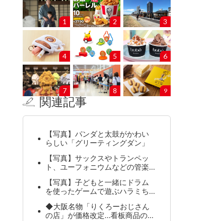
1
2
3
4
5
6
7
8
9
関連記事
【写真】パンダと太鼓がかわい
らしい「グリーティングダン」
【写真】サックスやトランペッ
ト、ユーフォニウムなどの管楽…
【写真】子どもと一緒にドラム
を使ったゲームで遊ぶハラミち…
◆大阪名物「りくろーおじさん
の店」が価格改定…看板商品の…