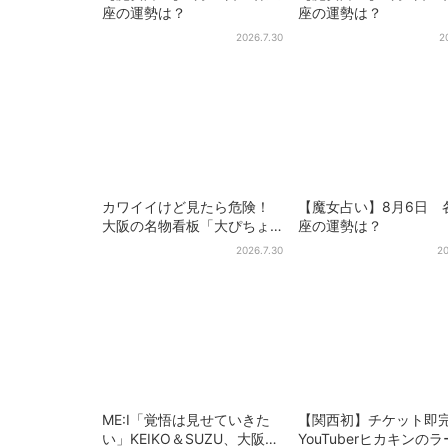
座の運勢は？
座の運勢は？
2026.7.30
2
カワイイけど見たら危険！
【魔女占い】8月6日 
大阪の名物看板「大ぴちょ
座の運勢は？
んくん」に異変、青→真っ
2026.7.30
20
黒に…
ME:I「覚悟は見せていきた
【関西初】チケット即
い」KEIKO＆SUZU、大阪で
YouTuberヒカキンの