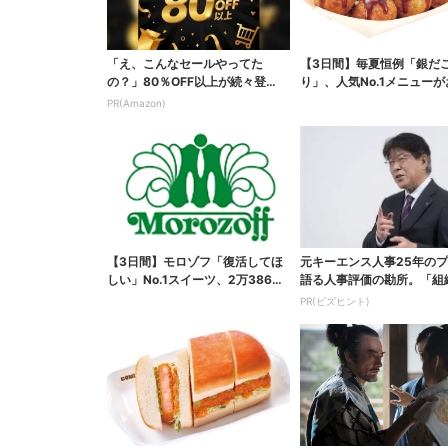
「え、こんなセールやってた
【3日間】毎夏恒例「銀だ
の？」80％OFF以上が続々登
り」、人気No.1メニュー
場！Amazonの本気が...
PR(Amazon)
【3日間】モロゾフ「復活してほ
元キーエンス人事25年の
しい」No.1スイーツ、2万3865
語る人事評価の勘所。「組
票から選ばれた...
らせるNG評価」とは...
PR(ビズヒント)