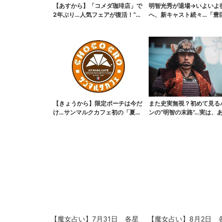
【あすから】「コメダ珈琲店」で
明智光秀が退場→いよいよ
2年ぶり…人気フェアが復活！“ハ
へ、新キャスト続々…「豊
ワイ旅行が当たる”...
弟！」振り返り＆第30...
【きょうから】限定ポーチは今だ
また史実無視？初めて見る
け…サンマルクカフェ初の「夏福
ンの“明智の末路”…実は、
袋」、実質無料でレア...
なくもない！？【豊...
【魔女占い】7月31日 各星
【魔女占い】8月2日 