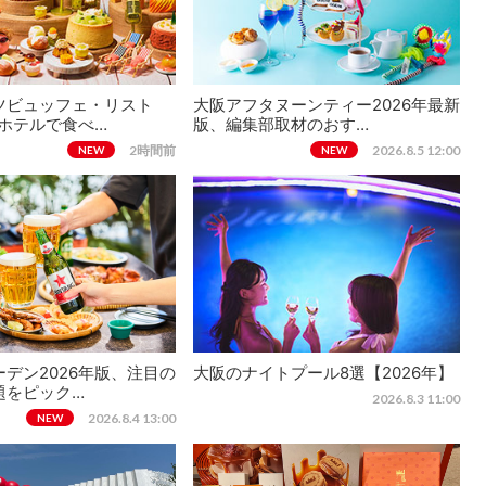
ツビュッフェ・リスト
大阪アフタヌーンティー2026年最新
、ホテルで食べ…
版、編集部取材のおす…
2時間前
2026.8.5 12:00
NEW
NEW
デン2026年版、注目の
大阪のナイトプール8選【2026年】
題をピック…
2026.8.3 11:00
2026.8.4 13:00
NEW