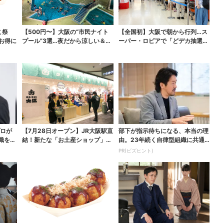
こ祭
【500円〜】大阪の“市民ナイト
【全国初】大阪で朝から行列…ス
がお得に
プール”3選…夜だから涼しい＆コ
ーパー・ロピアで「どデカ抽選
スパ最強
会」、開始30分で“1...
プロが
【7月28日オープン】JR大阪駅直
部下が指示待ちになる、本当の理
織を腐
結！新たな「お土産ショップ」、
由。23年続く自律型組織に共通
銘菓バラ売りで地...
する「3つの要素」
PR(ビズヒント)