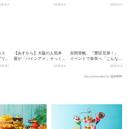
阪上
せき箱」の“限定かき氷”が復
チに駆けつける直美、ベス
26.8.3
2026.8.5
2026.8.5
と話
活！一夜限りの盆踊りも
トなタイミングに視聴者歓
喜
カス
【あすから】大阪の人気本
吉岡里帆、『豊臣兄弟！』
プリ
屋が「パインアメ」そっく
イベントで奈良へ「こんな
で限
りのブックカバー開発、梅
に楽しんでもらえてうれし
026.8.1
2026.8.4
2026.8.3
田で先行販売
い」
Recommended by