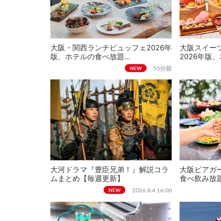
大阪・関西ランチビュッフェ2026年
大阪スイー
版、ホテルの食べ放題…
2026年版
55分前
NEW
大河ドラマ『豊臣兄弟！』解説コラ
大阪ビアガー
ムまとめ【毎週更新】
食べ飲み放
2026.8.4 16:00
NEW