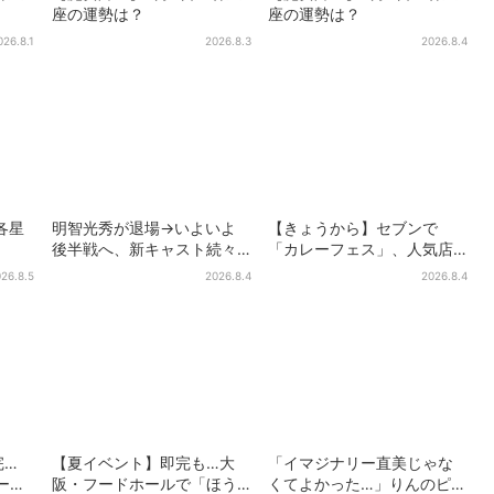
座の運勢は？
座の運勢は？
026.8.1
2026.8.3
2026.8.4
各星
明智光秀が退場→いよいよ
【きょうから】セブンで
後半戦へ、新キャスト続々…
「カレーフェス」、人気店
「豊臣兄弟！」振り返り＆
監修メニューなど全15品！
26.8.5
2026.8.4
2026.8.4
第30回あらすじ
お得な割引キャンペーンは2
週間だけ
完…
【夏イベント】即完も…大
「イマジナリー直美じゃな
ラーメ
阪・フードホールで「ほう
くてよかった…」りんのピン