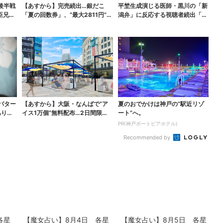
後半戦
【あすから】完売続出…銀だこ
平埜生成演じる医師・黒川の「新
臣兄
「夏の回数券」、“最大2811円”お
潟弁」に反応する視聴者続出「グ
得に！数量限定で
ッときた」
パター
【あすから】大阪・なんばで“ア
夏のおでかけは神戸の”駅近リゾ
ありえ
イス1万個”無料配布…2日間限定
ート”へ。
で、ロッテの人気商...
PR(神戸ポートピアホテル)
Recommended by
各星
【魔女占い】8月4日 各星
【魔女占い】8月5日 各星