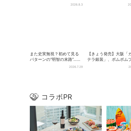
語る…“日プ女子”からの3年
ン店「みそきん」が大
2026.8.3
20
間と、7人で目指す夢
陸！「待ってました」
題
また史実無視？初めて見る
【きょう発売】大阪「
パターンの“明智の末路”…実
テラ銀装」、ポムポム
は、ありえなくもない！？
ンと初コラボ 紙袋ま
2026.7.29
2
【豊臣兄弟】
定デザインに
コラボPR