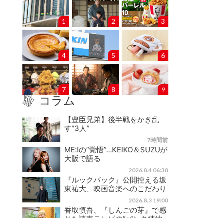
1
2
3
4
5
6
7
8
9
コラム
【豊臣兄弟】後半戦をかき乱
す“3人”
7時間前
ME:Iの“覚悟”…KEIKO＆SUZUが
大阪で語る
2026.8.4 06:30
『ルックバック』公開控える坂
東祐大、映画音楽へのこだわり
2026.8.3 19:00
香取慎吾、『しんごの芽』で感