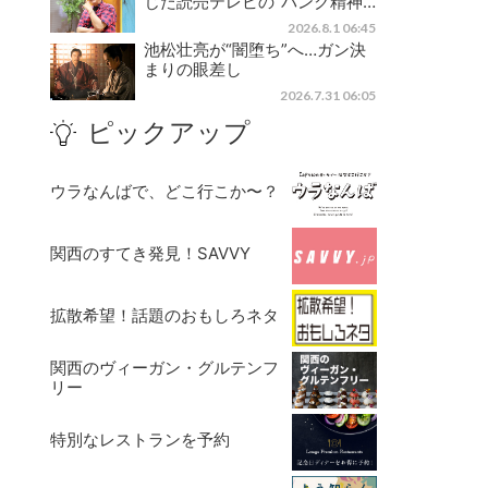
じた読売テレビの“パンク精神…
2026.8.1 06:45
池松壮亮が“闇堕ち”へ…ガン決
まりの眼差し
2026.7.31 06:05
ピックアップ
ウラなんばで、どこ行こか〜？
関西のすてき発見！SAVVY
拡散希望！話題のおもしろネタ
関西のヴィーガン・グルテンフ
リー
特別なレストランを予約