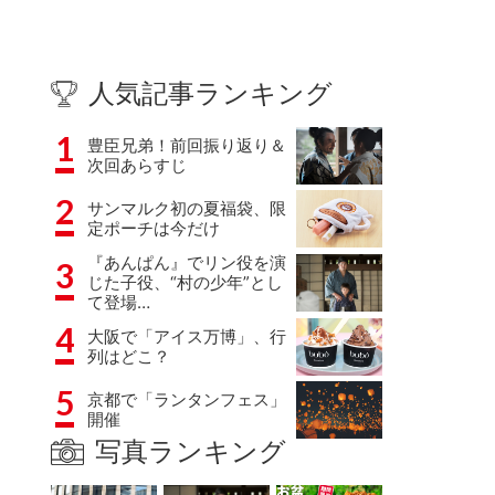
人気記事ランキング
1
豊臣兄弟！前回振り返り＆
次回あらすじ
2
サンマルク初の夏福袋、限
定ポーチは今だけ
『あんぱん』でリン役を演
3
じた子役、“村の少年”とし
て登場…
4
大阪で「アイス万博」、行
列はどこ？
5
京都で「ランタンフェス」
開催
写真ランキング