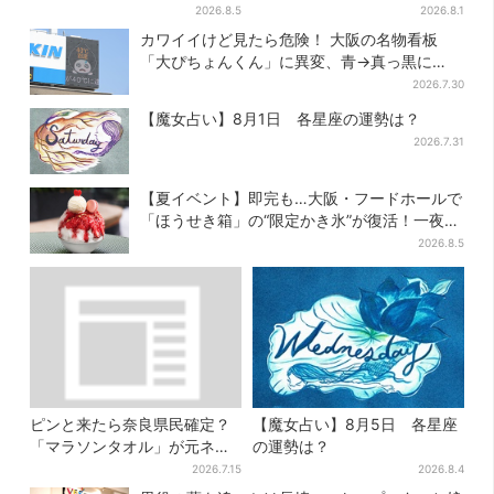
2026.8.5
2026.8.1
カワイイけど見たら危険！ 大阪の名物看板
「大ぴちょんくん」に異変、青→真っ黒に…
2026.7.30
【魔女占い】8月1日 各星座の運勢は？
2026.7.31
【夏イベント】即完も…大阪・フードホールで
「ほうせき箱」の“限定かき氷”が復活！一夜限
りの盆踊りも
2026.8.5
ピンと来たら奈良県民確定？
【魔女占い】8月5日 各星座
「マラソンタオル」が元ネタ
の運勢は？
の汗取りインナー、販売数5万
2026.7.15
2026.8.4
枚突破