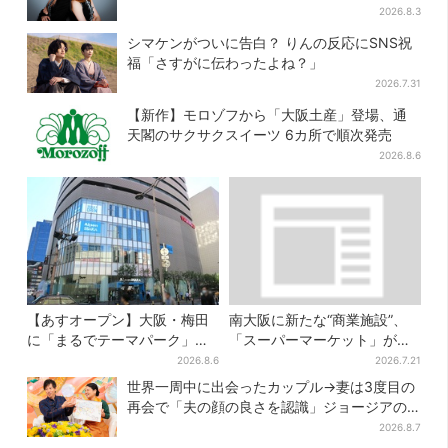
と、7人で目指す夢
2026.8.3
シマケンがついに告白？ りんの反応にSNS祝
福「さすがに伝わったよね？」
2026.7.31
【新作】モロゾフから「大阪土産」登場、通
天閣のサクサクスイーツ 6カ所で順次発売
2026.8.6
【あすオープン】大阪・梅田
南大阪に新たな“商業施設”、
に「まるでテーマパーク」な
「スーパーマーケット」が先
巨大スポーツ店、461ブラン
行オープン！駅直結＆21時ま
2026.8.6
2026.7.21
ド集結！ 6フロアをまとめて
で営業
世界一周中に出会ったカップル→妻は3度目の
紹介
再会で「夫の顔の良さを認識」ジョージアの
酒場で急接近
2026.8.7