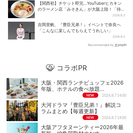
【関西初】チケット即完…YouTuberヒカキン
のラーメン店「みそきん」が大阪上陸！「待
ってました」と話題
2026.8.3
吉岡里帆、『豊臣兄弟！』イベントで奈良へ
「こんなに楽しんでもらえてうれしい」
2026.8.3
Recommended by
コラボPR
大阪・関西ランチビュッフェ2026
年版、ホテルの食べ放題…
NEW
2026.8.7 14:00
大河ドラマ『豊臣兄弟！』解説コ
ラムまとめ【毎週更新】
NEW
2026.8.7 14:00
大阪アフタヌーンティー2026年最