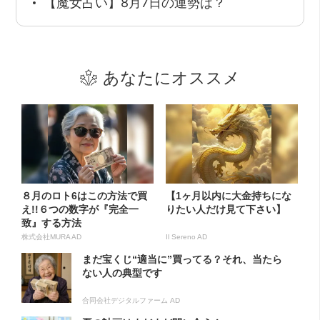
【魔女占い】8月7日の運勢は？
あなたにオススメ
８月のロト6はこの方法で買
【1ヶ月以内に大金持ちにな
え!!６つの数字が『完全一
りたい人だけ見て下さい】
致』する方法
株式会社MURA AD
Il Sereno AD
まだ宝くじ“適当に”買ってる？それ、当たら
ない人の典型です
合同会社デジタルファーム AD