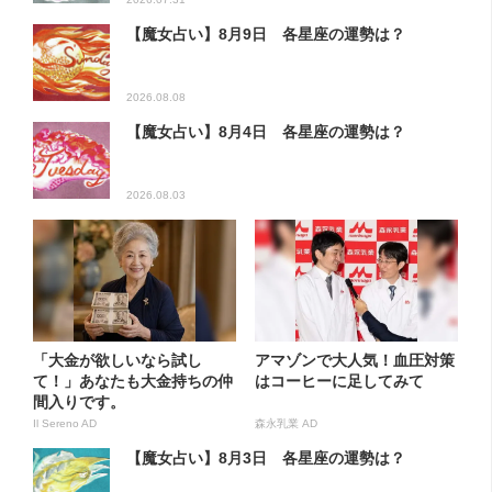
【魔女占い】8月9日 各星座の運勢は？
2026.08.08
【魔女占い】8月4日 各星座の運勢は？
2026.08.03
「大金が欲しいなら試し
アマゾンで大人気！血圧対策
て！」あなたも大金持ちの仲
はコーヒーに足してみて
間入りです。
Il Sereno AD
森永乳業 AD
【魔女占い】8月3日 各星座の運勢は？