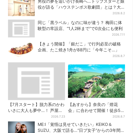
男役の夢を追いかけ長崎へ…トップスターと娘
役が語る「ハウステンボス歌劇団」とは？大
阪で初公演開催
2026.8.2
同じ「黒ラベル」なのに味が違う？ 梅田に体
験型の常設店、“1人2杯まで”で0次会にも便利
2026.7.11
【きょう開催】「銀だこ」で行列必至の破格
企画、たこ焼き1舟が88円に「今年こそ…」
2026.8.7
【7月スタート】脱力系のかわ
【あすから】奈良の「燈花
いさに大人も夢中…！ 芦屋の
会」に合わせて開催！徒歩5
美術館で「チェコ絵本」展、
分…結婚式場が“バル”に、前後
2026.7.23
2026.8.7
老舗文具メーカーのグッズに
で食事が楽しめる
ME:I「覚悟は見せていきたい」KEIKO＆
も注目
SUZU、大阪で語る…“日プ女子”からの3年間