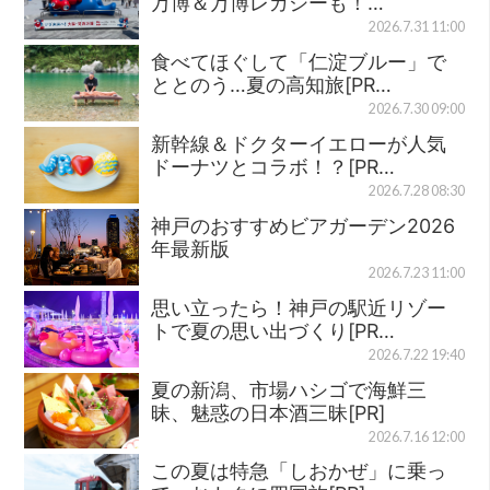
万博＆万博レガシーも！…
2026.7.31 11:00
食べてほぐして「仁淀ブルー」で
ととのう…夏の高知旅[PR…
2026.7.30 09:00
新幹線＆ドクターイエローが人気
ドーナツとコラボ！？[PR…
2026.7.28 08:30
神戸のおすすめビアガーデン2026
年最新版
2026.7.23 11:00
思い立ったら！神戸の駅近リゾー
トで夏の思い出づくり[PR…
2026.7.22 19:40
夏の新潟、市場ハシゴで海鮮三
昧、魅惑の日本酒三昧[PR]
2026.7.16 12:00
この夏は特急「しおかぜ」に乗っ