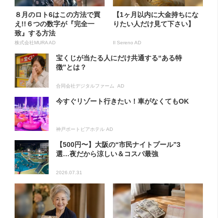
８月のロト6はこの方法で買
【1ヶ月以内に大金持ちにな
え!!６つの数字が『完全一
りたい人だけ見て下さい】
致』する方法
株式会社MURA AD
Il Sereno AD
宝くじが当たる人にだけ共通する“ある特
徴”とは？
合同会社デジタルファーム AD
今すぐリゾート行きたい！車がなくてもOK
神戸ポートピアホテル AD
【500円〜】大阪の“市民ナイトプール”3
選…夜だから涼しい＆コスパ最強
2026.07.31