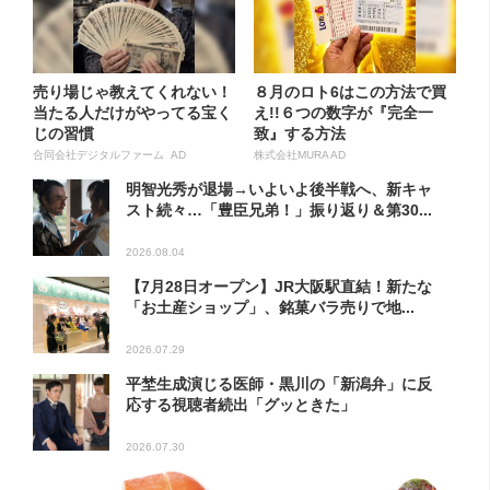
売り場じゃ教えてくれない！
８月のロト6はこの方法で買
当たる人だけがやってる宝く
え!!６つの数字が『完全一
じの習慣
致』する方法
合同会社デジタルファーム AD
株式会社MURA AD
明智光秀が退場→いよいよ後半戦へ、新キャ
スト続々…「豊臣兄弟！」振り返り＆第30...
2026.08.04
【7月28日オープン】JR大阪駅直結！新たな
「お土産ショップ」、銘菓バラ売りで地...
2026.07.29
平埜生成演じる医師・黒川の「新潟弁」に反
応する視聴者続出「グッときた」
2026.07.30