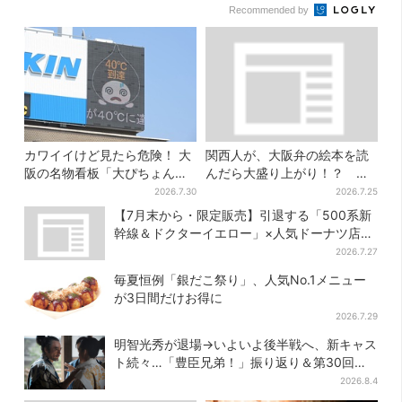
Recommended by
カワイイけど見たら危険！ 大
関西人が、大阪弁の絵本を読
阪の名物看板「大ぴちょんく
んだら大盛り上がり！？ 書
ん」に異変、青→真っ黒に…
店員が語る、“関西弁”絵本が
2026.7.30
2026.7.25
人気を集めるワケとは
【7月末から・限定販売】引退する「500系新
幹線＆ドクターイエロー」×人気ドーナツ店が
コラボ、手土産の切り札にも
2026.7.27
毎夏恒例「銀だこ祭り」、人気No.1メニュー
が3日間だけお得に
2026.7.29
明智光秀が退場→いよいよ後半戦へ、新キャス
ト続々…「豊臣兄弟！」振り返り＆第30回あ
らすじ
2026.8.4