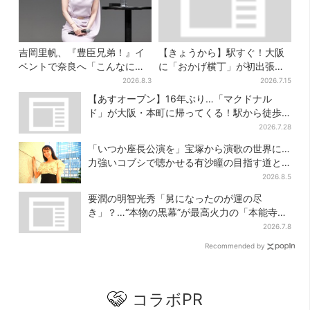
吉岡里帆、『豊臣兄弟！』イ
【きょうから】駅すぐ！大阪
ベントで奈良へ「こんなに楽
に「おかげ横丁」が初出張、
しんでもらえてうれしい」
現地グルメに初日から行列…
2026.8.3
2026.7.15
お目当ては？
【あすオープン】16年ぶり…「マクドナル
ド」が大阪・本町に帰ってくる！駅から徒歩1
分＆23時まで
2026.7.28
「いつか座長公演を」宝塚から演歌の世界に…
力強いコブシで聴かせる有沙瞳の目指す道と
は
2026.8.5
要潤の明智光秀「舅になったのが運の尽
き」？…“本物の黒幕”が最高火力の「本能寺」
へ【豊臣兄弟】
2026.7.8
Recommended by
コラボPR