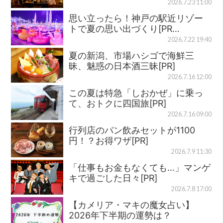
2026.7.23 11:00
思い立ったら！神戸の駅近リゾー
トで夏の思い出づくり[PR…
2026.7.22 19:40
夏の新潟、市場ハシゴで海鮮三
昧、魅惑の日本酒三昧[PR]
2026.7.16 12:00
この夏は特急「しおかぜ」に乗っ
て、おトクに四国旅[PR]
2026.7.16 09:00
行列店のパン飲みセットが1100
円！？お得ワザ[PR]
2026.7.9 11:30
「仕事もお金もなくても…」マンゲ
キで過ごした日々[PR]
2026.7.8 17:00
【カメリア・マキの魔女占い】
2026年下半期の運勢は？