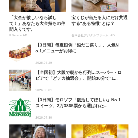
「大金が欲しいなら試し
宝くじが当たる人にだけ共通
て！」あなたも大金持ちの仲
する“ある特徴”とは？
間入りです。
Il Sereno AD
合同会社デジタルファーム AD
【3日間】毎夏恒例「銀だこ祭り」、人気N
o.1メニューがお得に
2026.07.29
【全国初】大阪で朝から行列…スーパー・ロ
ピアで「どデカ抽選会」、開始30分で“1...
2026.08.01
【3日間】モロゾフ「復活してほしい」No.1
スイーツ、2万3865票から選ばれた...
2026.07.30