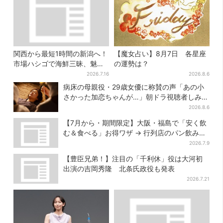
関西から最短1時間の新潟へ！
【魔女占い】8月7日 各星座
市場ハシゴで海鮮三昧、魅惑
の運勢は？
の日本酒、発酵グルメも
2026.7.16
2026.8.6
病床の母親役・29歳女優に称賛の声「あの小
さかった加恋ちゃんが…」朝ドラ視聴者しみじ
み
2026.8.6
【7月から・期間限定】大阪・福島で「安く飲
む＆食べる」お得ワザ → 行列店のパン飲みセ
ット1100円など……人気店から4選
2026.7.9
【豊臣兄弟！】注目の「千利休」役は大河初
出演の吉岡秀隆 北条氏政役も発表
2026.7.21