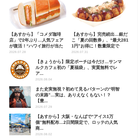
【あすから】「コメダ珈琲
【あすから】完売続出…銀だ
店」で2年ぶり…人気フェア
こ「夏の回数券」、“最大281
が復活！“ハワイ旅行が当た
1円”お得に！数量限定で
る”...
2026.07.28
2026.07.31
【きょうから】限定ポーチは今だけ…サンマ
ルクカフェ初の「夏福袋」、実質無料でレ
ア...
2026.08.04
また史実無視？初めて見るパターンの“明智
の末路”…実は、ありえなくもない！？
【豊...
2026.07.29
【あすから】大阪・なんばで“アイス1万
個”無料配布…2日間限定で、ロッテの人気
商...
2026.08.02