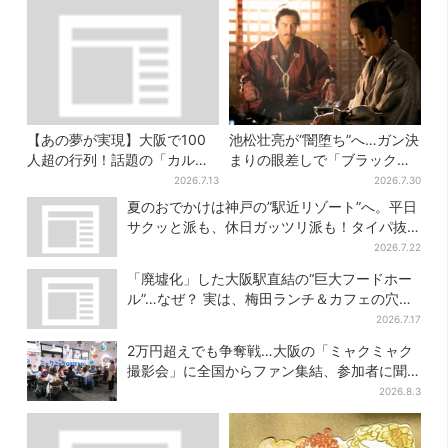
【あの夢が実現】大阪で100
池松壮亮が“闇堕ち”へ…ガン決
人超の行列！話題の「カルピ
まりの眼差しで「ブラック秀
スじゃぐち」本格始動、2030
吉がログイン」【豊臣兄弟】
2026.7.13
2026.7.30
年までに1000台へ
夏のおでかけは神戸の”駅近リゾート”へ。平日
サクッと派も、休日ガッツリ派も！タイパ抜
群、約20種の楽しみ方
2026.7.22
「廃墟化」した大阪駅直結の“巨大フードホー
ル”…なぜ？ 実は、梅田ランチ＆カフェの穴場
だった
2026.7.17
2万円超えでも争奪戦…大阪の「ミャクミャク
撮影会」に全国からファン集結、参加者に聞
いた「それでも会いたい理由」
2026.8.3