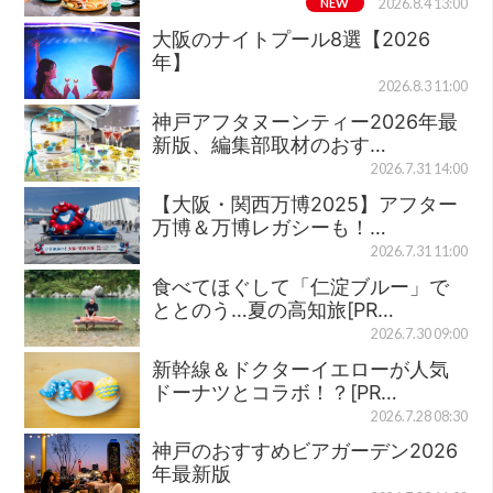
NEW
2026.8.4 13:00
大阪のナイトプール8選【2026
年】
2026.8.3 11:00
神戸アフタヌーンティー2026年最
新版、編集部取材のおす…
2026.7.31 14:00
【大阪・関西万博2025】アフター
万博＆万博レガシーも！…
2026.7.31 11:00
食べてほぐして「仁淀ブルー」で
ととのう…夏の高知旅[PR…
2026.7.30 09:00
新幹線＆ドクターイエローが人気
ドーナツとコラボ！？[PR…
2026.7.28 08:30
神戸のおすすめビアガーデン2026
年最新版