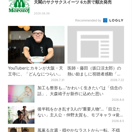
天閣のサクサクスイーツ 6カ所で順次発売
2026.08.06
Recommended by
YouTuberヒカキンが大阪・天
医師・藤田（坂口涼太郎）の
王寺に、「どんなにつらい時
熱い励ましに視聴者感動「泣
でも…」ラーメン愛＆兄セイ
かされると思ってなかった」
2026.7.31
2026.7.22
キンとの思い出を語る
加工も整形も…“かわいく生きたい”は「信念の
話」、大森靖子が新作に込めた思い
2026.8.6
後半戦をかき乱す3人の“重要人物”…「目立た
ない」主人公・仲野太賀も、モブキャラ→覚醒
へ【豊臣兄弟】
2026.8.5
風薫る次週・穏やかなラストから一転、不穏