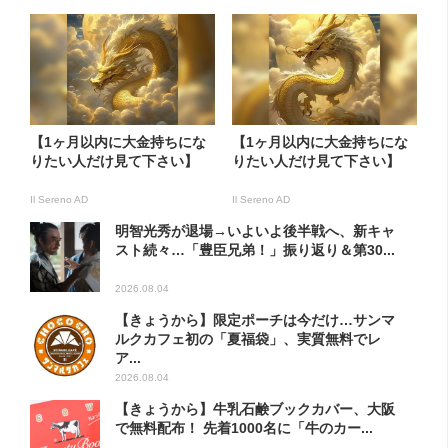
【1ヶ月以内に大金持ちにな
【1ヶ月以内に大金持ちにな
りたい人だけ見て下さい】
りたい人だけ見て下さい】
Il Sereno AD
Il Sereno AD
明智光秀が退場→いよいよ後半戦へ、新キャ
スト続々…「豊臣兄弟！」振り返り＆第30...
2026.08.04
【きょうから】限定ポーチは今だけ…サンマ
ルクカフェ初の「夏福袋」、実質無料でレ
ア...
2026.08.04
【きょうから】牛乳石鹸ブックカバー、大阪
で無料配布！ 先着1000名に「牛のカー...