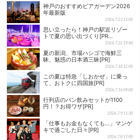
神戸のおすすめビアガーデン2026
年最新版
2026.7.23 11:00
思い立ったら！神戸の駅近リゾー
トで夏の思い出づくり[PR…
2026.7.22 19:40
夏の新潟、市場ハシゴで海鮮三
昧、魅惑の日本酒三昧[PR]
2026.7.16 12:00
この夏は特急「しおかぜ」に乗っ
て、おトクに四国旅[PR]
2026.7.16 09:00
行列店のパン飲みセットが1100
円！？お得ワザ[PR]
2026.7.9 11:30
「仕事もお金もなくても…」マンゲ
キで過ごした日々[PR]
2026.7.8 17:00