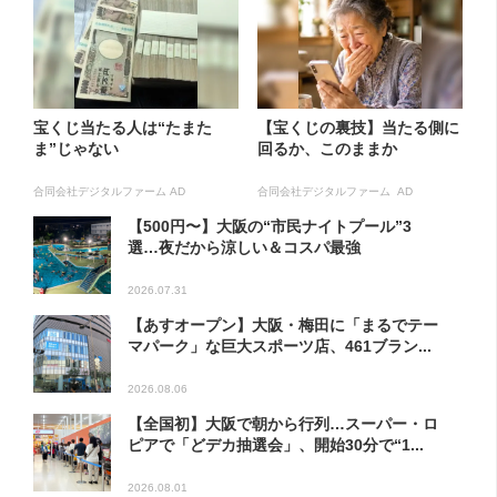
宝くじ当たる人は“たまた
【宝くじの裏技】当たる側に
ま”じゃない
回るか、このままか
合同会社デジタルファーム AD
合同会社デジタルファーム AD
【500円〜】大阪の“市民ナイトプール”3
選…夜だから涼しい＆コスパ最強
2026.07.31
【あすオープン】大阪・梅田に「まるでテー
マパーク」な巨大スポーツ店、461ブラン...
2026.08.06
【全国初】大阪で朝から行列…スーパー・ロ
ピアで「どデカ抽選会」、開始30分で“1...
2026.08.01