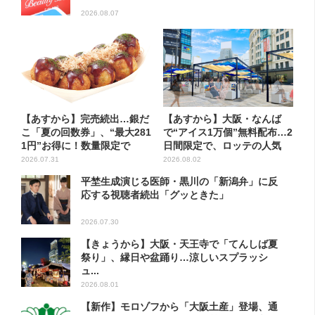
2026.08.07
【あすから】完売続出…銀だ
【あすから】大阪・なんば
こ「夏の回数券」、“最大281
で“アイス1万個”無料配布…2
1円”お得に！数量限定で
日間限定で、ロッテの人気
商...
2026.07.31
2026.08.02
平埜生成演じる医師・黒川の「新潟弁」に反
応する視聴者続出「グッときた」
2026.07.30
【きょうから】大阪・天王寺で「てんしば夏
祭り」、縁日や盆踊り…涼しいスプラッシ
ュ...
2026.08.01
【新作】モロゾフから「大阪土産」登場、通