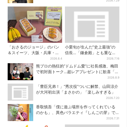
2026.7.29
「おさるのジョージ」のパン
小栗旬が生んだ“史上最強”の
＆スイーツ、大阪・兵庫・京
信長…「鎌倉殿」とも重な
都限定で【きょうから】発売
る、にじむ悲しみが“名人
2026.8.4
2026.7.16
スタート
芸”【豊臣兄弟】
熊プロの熱狂的“ドムドム愛”に社長感激、梅田
で初対面トーク…超レアプレゼントに歓喜「一
生好きでいさせてください！」
2026.8.9
「豊臣兄弟！」“秀次役”ついに解禁、山田涼介
が大河初出演「まさかの」「楽しみすぎる」
2026.7.20
香取慎吾「僕に遊ぶ場所を作ってくれている
のかも」、異色バラエティ『しんごの芽』で
感じた読売テレビの“パンク精神”
2026.7.31