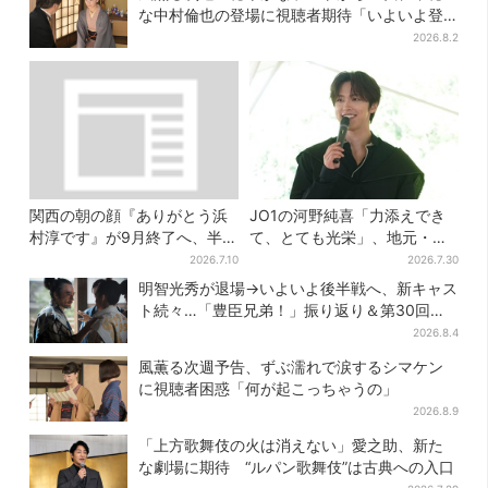
な中村倫也の登場に視聴者期待「いよいよ登
場だ」
2026.8.2
関西の朝の顔『ありがとう浜
JO1の河野純喜「力添えでき
村淳です』が9月終了へ、半世
て、とても光栄」、地元・奈
紀超の歴史に幕
良へ凱旋！学生時代の思い出
2026.7.10
2026.7.30
エピソードも
明智光秀が退場→いよいよ後半戦へ、新キャス
ト続々…「豊臣兄弟！」振り返り＆第30回あ
らすじ
2026.8.4
風薫る次週予告、ずぶ濡れで涙するシマケン
に視聴者困惑「何が起こっちゃうの」
2026.8.9
「上方歌舞伎の火は消えない」愛之助、新た
な劇場に期待 “ルパン歌舞伎”は古典への入口