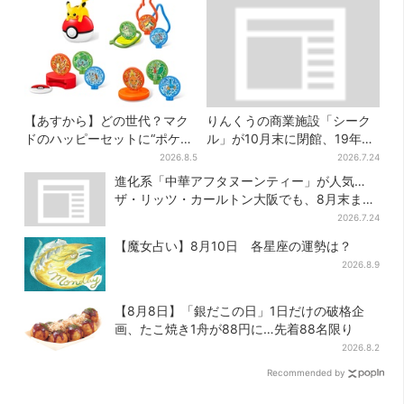
【あすから】どの世代？マク
りんくうの商業施設「シーク
ドのハッピーセットに“ポケモ
ル」が10月末に閉館、19年の
ンおもちゃ”、歴代30匹に「懐
歴史に幕…南大阪民に衝撃は
2026.8.5
2026.7.24
かしい」と喜びの声
しる
進化系「中華アフタヌーンティー」が人気…
ザ・リッツ・カールトン大阪でも、8月末まで
開催
2026.7.24
【魔女占い】8月10日 各星座の運勢は？
2026.8.9
【8月8日】「銀だこの日」1日だけの破格企
画、たこ焼き1舟が88円に…先着88名限り
2026.8.2
Recommended by