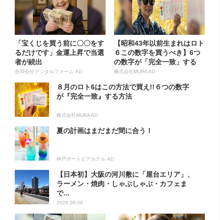
「宝くじを買う前に〇〇をす
【昭和43年以前生まれはロト
るだけです」金運上昇で当選
６この数字を買うべき】6つ
者が続出
の数字が「完全一致」する
方...
合同会社デジタルファーム AD
株式会社MURA AD
８月のロト6はこの方法で買え!!６つの数字
が『完全一致』する方法
株式会社MURA AD
夏の計画はまだまだ間に合う！
神戸ポートピアホテル AD
【日本初】大阪の河川敷に「屋台エリア」、
ラーメン・焼肉・しゃぶしゃぶ・カフェま
で...
2026.08.06