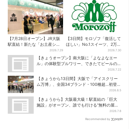
【7月28日オープン】JR大阪
【3日間】モロゾフ「復活して
駅直結！新たな「お土産ショ
ほしい」No.1スイーツ、2万
ップ」、銘菓バラ売りで地元
3865票から選ばれた名作を限
2026.7.29
2026.7.30
民の“おやつ調達”にも
定販売
【きょうオープン】南大阪に「よなよなエー
ル」の体験型ブルワリー、できたてビールの
試飲や醸造所見学も
2026.7.22
【きょうから13日間】大阪で「アイスクリー
ム万博」、全国34ブランド・100種超…初登場
の「チョコソフト」に行列
2026.8.5
【きょうから】大阪最大級！駅直結の「巨大
施設」がオープン、誰でも行ける“無料の屋上
庭園”も
2026.7.8
Recommended by