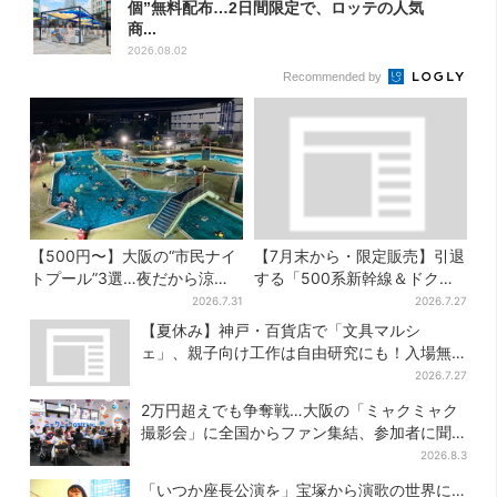
個”無料配布…2日間限定で、ロッテの人気
商...
2026.08.02
Recommended by
【500円〜】大阪の“市民ナイ
【7月末から・限定販売】引退
トプール”3選…夜だから涼し
する「500系新幹線＆ドクタ
い＆コスパ最強
ーイエロー」×人気ドーナツ店
2026.7.31
2026.7.27
がコラボ、手土産の切り札に
【夏休み】神戸・百貨店で「文具マルシ
も
ェ」、親子向け工作は自由研究にも！入場無
料で
2026.7.27
2万円超えでも争奪戦…大阪の「ミャクミャク
撮影会」に全国からファン集結、参加者に聞
いた「それでも会いたい理由」
2026.8.3
「いつか座長公演を」宝塚から演歌の世界に…