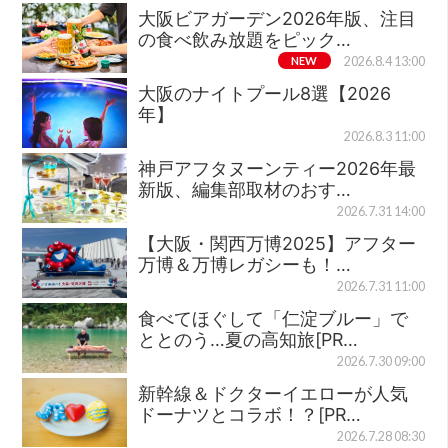
大阪ビアガーデン2026年版、注目
の食べ飲み放題をピック…
NEW
2026.8.4 13:00
大阪のナイトプール8選【2026
年】
2026.8.3 11:00
神戸アフタヌーンティー2026年最
新版、編集部取材のおす…
2026.7.31 14:00
【大阪・関西万博2025】アフター
万博＆万博レガシーも！…
2026.7.31 11:00
食べてほぐして「仁淀ブルー」で
ととのう…夏の高知旅[PR…
2026.7.30 09:00
新幹線＆ドクターイエローが人気
ドーナツとコラボ！？[PR…
2026.7.28 08:30