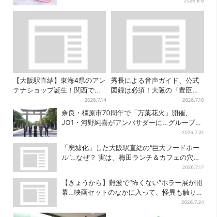
キー缶も！ 7日間の夏イベント
2026.8.6
【大阪駅直結】東海4県のアン
秀長による音声ガイド、公式
テナショップ誕生！関西では
図録は必須！大阪の『豊臣兄
ここでしか買えない限定グル
弟』展を、より楽しむ方法４
2026.7.14
2026.7.10
メも
選
奈良・橿原市70周年で「万葉花火」開催、
JO1・河野純喜がアンバサダーに…グループ楽
曲ともシンクロ
2026.7.31
「廃墟化」した大阪駅直結の“巨大フードホー
ル”…なぜ？ 実は、梅田ランチ＆カフェの穴場
だった
2026.7.17
【きょうから】難波で“怖くない”ホラー展が開
幕…映画セットのなかに入って、怪異も触り放
題！？
2026.7.24