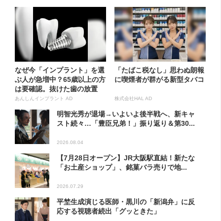
なぜ今「インプラント」を選
「たばこ税なし」思わぬ朗報
ぶ人が急増中？65歳以上の方
に喫煙者が群がる新型タバコ
は要確認。抜けた歯の放置
は...
あんしんインプラント AD
株式会社HAL AD
明智光秀が退場→いよいよ後半戦へ、新キャ
スト続々…「豊臣兄弟！」振り返り＆第30...
2026.08.04
【7月28日オープン】JR大阪駅直結！新たな
「お土産ショップ」、銘菓バラ売りで地...
2026.07.29
平埜生成演じる医師・黒川の「新潟弁」に反
応する視聴者続出「グッときた」