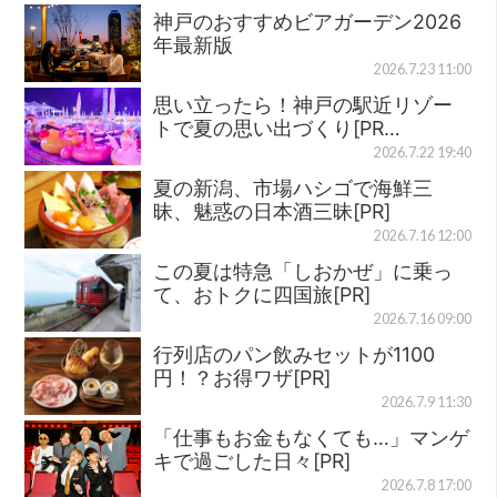
神戸のおすすめビアガーデン2026
年最新版
2026.7.23 11:00
思い立ったら！神戸の駅近リゾー
トで夏の思い出づくり[PR…
2026.7.22 19:40
夏の新潟、市場ハシゴで海鮮三
昧、魅惑の日本酒三昧[PR]
2026.7.16 12:00
この夏は特急「しおかぜ」に乗っ
て、おトクに四国旅[PR]
2026.7.16 09:00
行列店のパン飲みセットが1100
円！？お得ワザ[PR]
2026.7.9 11:30
「仕事もお金もなくても…」マンゲ
キで過ごした日々[PR]
2026.7.8 17:00