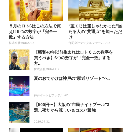
８月のロト6はこの方法で買
“宝くじは運じゃなかった”当
え!!６つの数字が『完全一
たる人の“共通点”を知っただ
致』する方法
け
株式会社MURA AD
合同会社デジタルファーム AD
【昭和43年以前生まれはロト６この数字を
買うべき】6つの数字が「完全一致」する
方...
株式会社MURA AD
夏のおでかけは神戸の”駅近リゾート”へ。
神戸ポートピアホテル AD
【500円〜】大阪の“市民ナイトプール”3
選…夜だから涼しい＆コスパ最強
2026.07.31