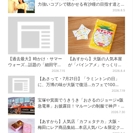
力強いコブシで聴かせる有沙瞳の目指す道と
は
2026.8.5
【過去最大】時かけ・サマー
【あすから】大阪の人気本屋
ウォーズ…話題の「細田守」
が「パインアメ」そっくりの
展が大阪で、貴重な資料に
ブックカバー開発、梅田で先
2026.7.15
2026.8.4
「泣きそうになった」
行販売
【あさって・7月21日】「ラミントンの日」
に、万博の味が大阪で復活…カフェで100
個“無料配布”
2026.7.19
宝塚や箕面でうきうき「おさるのジョージ×阪
急電車」お披露目！マルーンの制服で神戸・
宝塚・京都各線に添乗
2026.7.30
【あすから】人気店「カフェタナカ」大阪・
梅田にレア商品集結…本店人気パン＆限定クッ