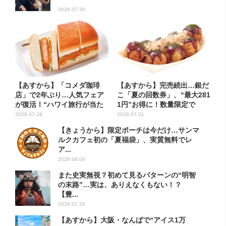
2026.07.30
【あすから】「コメダ珈琲
【あすから】完売続出…銀だ
店」で2年ぶり…人気フェア
こ「夏の回数券」、“最大281
が復活！“ハワイ旅行が当た
1円”お得に！数量限定で
る”...
2026.07.28
2026.07.31
【きょうから】限定ポーチは今だけ…サンマ
ルクカフェ初の「夏福袋」、実質無料でレ
ア...
2026.08.04
また史実無視？初めて見るパターンの“明智
の末路”…実は、ありえなくもない！？
【豊...
2026.07.29
【あすから】大阪・なんばで“アイス1万