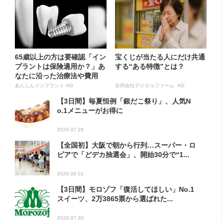
65歳以上の方は要確認「イン
宝くじが当たる人にだけ共通
プラントは保険適用か？」あ
する“ある特徴”とは？
なたに沿った治療法や費用
を...
あんしんインプラント AD
合同会社デジタルファーム AD
【3日間】毎夏恒例「銀だこ祭り」、人気N
o.1メニューがお得に
2026.07.29
【全国初】大阪で朝から行列…スーパー・ロ
ピアで「どデカ抽選会」、開始30分で“1...
2026.08.01
【3日間】モロゾフ「復活してほしい」No.1
スイーツ、2万3865票から選ばれた...
2026.07.30