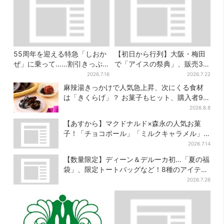
55周年を迎える特急「しおか
【初日から行列】大阪・梅田
ぜ」に乗って……割引きっぷ
で「アイスの祭典」、販売30
で、松山・道後温泉と南予を
分で完売…“ほうせき箱”の限定
2026.7.16
2026.7.22
満喫【大阪から愛媛へおトク
メニューも
麻辣湯きっかけで人気急上昇、次にくる食材
旅】
は「きくらげ」？ お菓子もヒット、購入者9割
超が女性
2026.8.8
【あすから】マクドナルド×森永の人気お菓
子！「チョコボール」「ミルクキャラメル」
があのスイーツに変身…6年ぶり復活シェイク
2026.7.14
も
【数量限定】ディーン＆デルーカ初…「夏の福
袋」、限定トートバッグなど！8種のアイテム
が勢ぞろい
2026.7.26