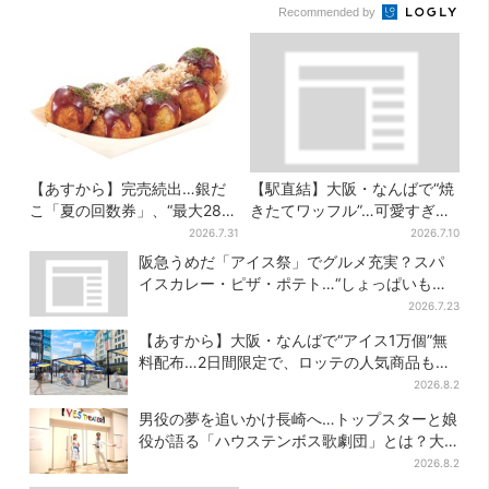
Recommended by
【あすから】完売続出…銀だ
【駅直結】大阪・なんばで“焼
こ「夏の回数券」、“最大2811
きたてワッフル”…可愛すぎ
円”お得に！数量限定で
る“くまちゃんアイス”と一緒
2026.7.31
2026.7.10
に
阪急うめだ「アイス祭」でグルメ充実？スパ
イスカレー・ピザ・ポテト…“しょっぱいもの
食べたい”が叶う
2026.7.23
【あすから】大阪・なんばで“アイス1万個”無
料配布…2日間限定で、ロッテの人気商品もら
える
2026.8.2
男役の夢を追いかけ長崎へ…トップスターと娘
役が語る「ハウステンボス歌劇団」とは？大
阪で初公演開催
2026.8.2