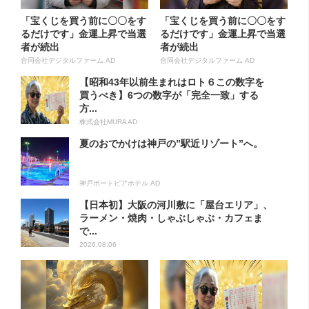
「宝くじを買う前に〇〇をす
「宝くじを買う前に〇〇をす
るだけです」金運上昇で当選
るだけです」金運上昇で当選
者が続出
者が続出
合同会社デジタルファーム AD
合同会社デジタルファーム AD
【昭和43年以前生まれはロト６この数字を
買うべき】6つの数字が「完全一致」する
方...
株式会社MURA AD
夏のおでかけは神戸の”駅近リゾート”へ。
神戸ポートピアホテル AD
【日本初】大阪の河川敷に「屋台エリア」、
ラーメン・焼肉・しゃぶしゃぶ・カフェま
で...
2026.08.06