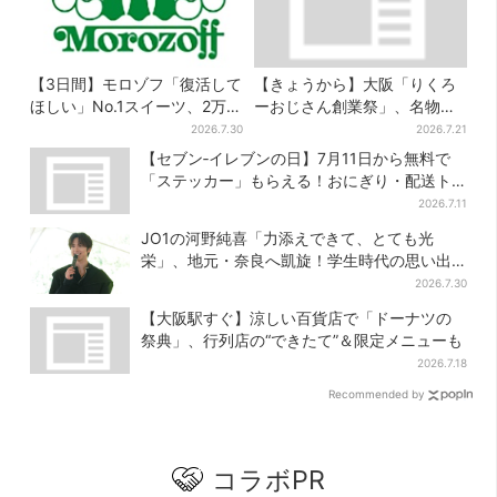
【3日間】モロゾフ「復活して
【きょうから】大阪「りくろ
ほしい」No.1スイーツ、2万
ーおじさん創業祭」、名物
3865票から選ばれた名作を限
の“和菓子”を梅田で販売 6日
2026.7.30
2026.7.21
定販売
間限定でお得に
【セブン‐イレブンの日】7月11日から無料で
「ステッカー」もらえる！おにぎり・配送ト
ラックなど全4種…店頭で先着100枚
2026.7.11
JO1の河野純喜「力添えできて、とても光
栄」、地元・奈良へ凱旋！学生時代の思い出
エピソードも
2026.7.30
【大阪駅すぐ】涼しい百貨店で「ドーナツの
祭典」、行列店の“できたて”＆限定メニューも
2026.7.18
Recommended by
コラボPR