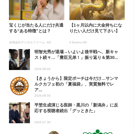
宝くじが当たる人にだけ共通
【1ヶ月以内に大金持ちにな
する“ある特徴”とは？
りたい人だけ見て下さい】
合同会社デジタルファーム AD
Il Sereno AD
明智光秀が退場→いよいよ後半戦へ、新キャ
スト続々…「豊臣兄弟！」振り返り＆第30...
2026.08.04
【きょうから】限定ポーチは今だけ…サンマ
ルクカフェ初の「夏福袋」、実質無料でレ
ア...
2026.08.04
平埜生成演じる医師・黒川の「新潟弁」に反
応する視聴者続出「グッときた」
2026.07.30