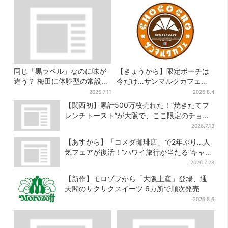
同じ「黒ラベル」なのに味が
【きょうから】限定ポーチは
違う？ 梅田に体験型の常設
今だけ…サンマルクカフェ初
店、“1人2杯まで”で0次会にも
の「夏福袋」、実質無料でレ
2026.7.11
2026.8.4
便利
アグッズが手に入る
【関西初】累計500万枚売れた！“焼きたてフ
レンチトースト”が大阪で、ここ限定のチョコ
メニューも
2026.7.13
【あすから】「コメダ珈琲店」で2年ぶり…人
気フェアが復活！“ハワイ旅行が当たる”キャン
ペーンも
2026.7.28
【新作】モロゾフから「大阪土産」登場、通
天閣のサクサクスイーツ 6カ所で順次発売
2026.8.6