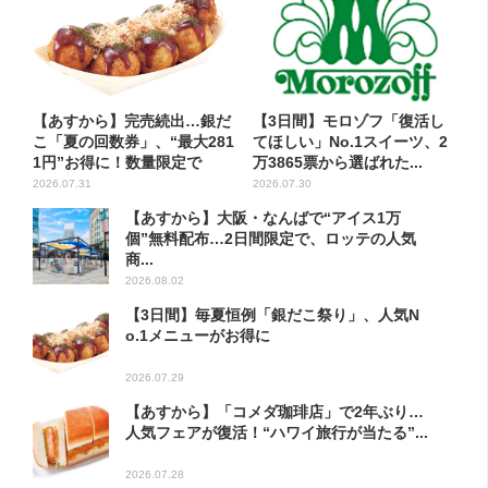
【あすから】完売続出…銀だ
【3日間】モロゾフ「復活し
こ「夏の回数券」、“最大281
てほしい」No.1スイーツ、2
1円”お得に！数量限定で
万3865票から選ばれた...
2026.07.31
2026.07.30
【あすから】大阪・なんばで“アイス1万
個”無料配布…2日間限定で、ロッテの人気
商...
2026.08.02
【3日間】毎夏恒例「銀だこ祭り」、人気N
o.1メニューがお得に
2026.07.29
【あすから】「コメダ珈琲店」で2年ぶり…
人気フェアが復活！“ハワイ旅行が当たる”...
2026.07.28