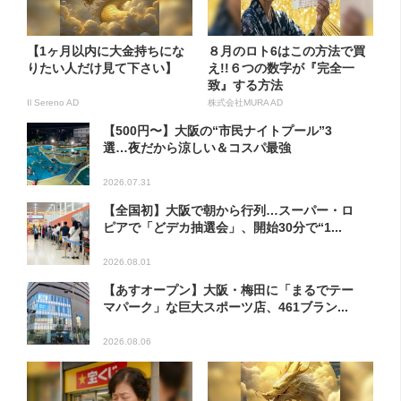
【1ヶ月以内に大金持ちにな
８月のロト6はこの方法で買
りたい人だけ見て下さい】
え!!６つの数字が『完全一
致』する方法
Il Sereno AD
株式会社MURA AD
【500円〜】大阪の“市民ナイトプール”3
選…夜だから涼しい＆コスパ最強
2026.07.31
【全国初】大阪で朝から行列…スーパー・ロ
ピアで「どデカ抽選会」、開始30分で“1...
2026.08.01
【あすオープン】大阪・梅田に「まるでテー
マパーク」な巨大スポーツ店、461ブラン...
2026.08.06