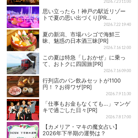
2026.7.23 11:00
思い立ったら！神戸の駅近リゾー
トで夏の思い出づくり[PR…
2026.7.22 19:40
夏の新潟、市場ハシゴで海鮮三
昧、魅惑の日本酒三昧[PR]
2026.7.16 12:00
この夏は特急「しおかぜ」に乗っ
て、おトクに四国旅[PR]
2026.7.16 09:00
行列店のパン飲みセットが1100
円！？お得ワザ[PR]
2026.7.9 11:30
「仕事もお金もなくても…」マンゲ
キで過ごした日々[PR]
2026.7.8 17:00
【カメリア・マキの魔女占い】
2026年下半期の運勢は？