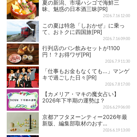
夏の新潟、市場ハシゴで海鮮三
昧、魅惑の日本酒三昧[PR]
2026.7.16 12:00
この夏は特急「しおかぜ」に乗っ
て、おトクに四国旅[PR]
2026.7.16 09:00
行列店のパン飲みセットが1100
円！？お得ワザ[PR]
2026.7.9 11:30
「仕事もお金もなくても…」マンゲ
キで過ごした日々[PR]
2026.7.8 17:00
【カメリア・マキの魔女占い】
2026年下半期の運勢は？
2026.6.29 06:00
京都アフタヌーンティー2026年最
新版、編集部取材のおす…
2026.6.19 13:00