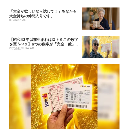
「大金が欲しいなら試して！」あなたも
大金持ちの仲間入りです。
Il Sereno AD
【昭和43年以前生まれはロト６この数字
を買うべき】6つの数字が「完全一致」す
る方...
株式会社MURA AD