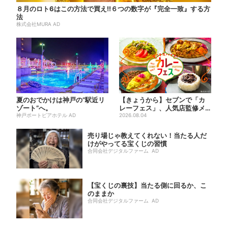
８月のロト6はこの方法で買え!!６つの数字が『完全一致』する方
法
株式会社MURA AD
夏のおでかけは神戸の”駅近リ
【きょうから】セブンで「カ
ゾート”へ。
レーフェス」、人気店監修メ
神戸ポートピアホテル AD
ニューなど全15品！お得な
2026.08.04
割...
売り場じゃ教えてくれない！当たる人だ
けがやってる宝くじの習慣
合同会社デジタルファーム AD
【宝くじの裏技】当たる側に回るか、こ
のままか
合同会社デジタルファーム AD