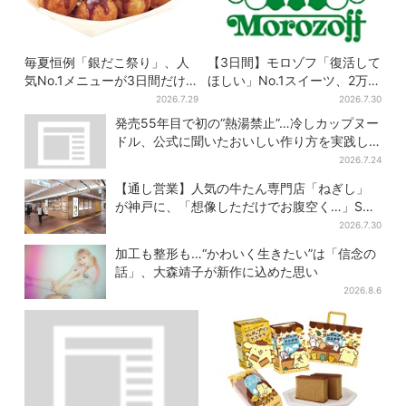
毎夏恒例「銀だこ祭り」、人
【3日間】モロゾフ「復活して
気No.1メニューが3日間だけ
ほしい」No.1スイーツ、2万
お得に
3865票から選ばれた名作を限
2026.7.29
2026.7.30
定販売
発売55年目で初の“熱湯禁止”…冷しカップヌー
ドル、公式に聞いたおいしい作り方を実践し
てみた
2026.7.24
【通し営業】人気の牛たん専門店「ねぎし」
が神戸に、「想像しただけでお腹空く…」SNS
で喜びの声
2026.7.30
加工も整形も…“かわいく生きたい”は「信念の
話」、大森靖子が新作に込めた思い
2026.8.6