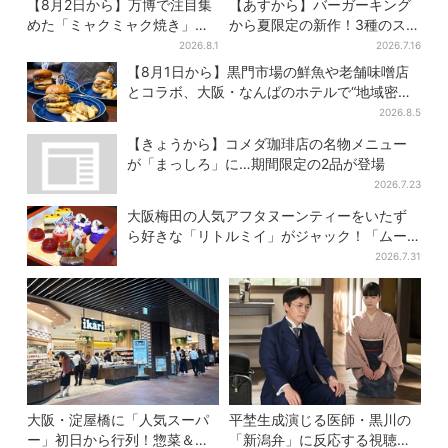
【8月2日から】万博で注目集
【あすから】バーガーキング
めた「ミャクミャク焼き」初
から夏限定の新作！3種のステ
グッズ化！大阪・梅田だけの
ーキワッパー「暑さ乗り切れ
2026.8.1
2026.7.16
新商品が登場
そう」と話題に
【8月1日から】黒門市場の鮮魚や老舗味噌店
とコラボ、大阪・なんばのホテルで“地域密
着”の限定バーガー
2026.8.5
【きょうから】コメダ珈琲店の名物メニュー
が「まっしろ」に…期間限定の2品が登場
2026.7.23
大阪梅田の人気アフタヌーンティーをいたず
ら好きな「リトルミイ」がジャック！「ムー
ミン」たちとバカンスへ
2026.7.31
大阪・淀屋橋に「人気スーパ
平埜生成演じる医師・黒川の
ー」初日から行列！惣菜＆弁
「新潟弁」に反応する視聴者