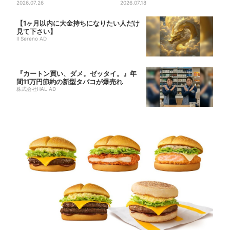
削りたて「かつお節」のモー...
2026.07.26
ル」、人気シリーズがお得に...
2026.07.18
【1ヶ月以内に大金持ちになりたい人だけ
見て下さい】
Il Sereno AD
『カートン買い、ダメ。ゼッタイ。』年
間11万円節約の新型タバコが爆売れ
株式会社HAL AD