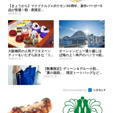
【きょうから】マクドナルド×ポケモン30周年、新作バーガー5
品が登場！朝・夜限定...
2026.07.22
大阪梅田の人気アフタヌーン
オーシャンビュー通り越しほ
ティーをいたずら好きな「リ
ぼ海の上！神戸のパノラマ絶
トルミイ」がジャック！「ム
2026.07.31
景ビアガーデンで食べ飲み放
2026.07.07
ー...
題...
【数量限定】ディーン＆デルーカ初…
「夏の福袋」、限定トートバッグなど！8
種のアイ...
2026.07.26
Recommended by