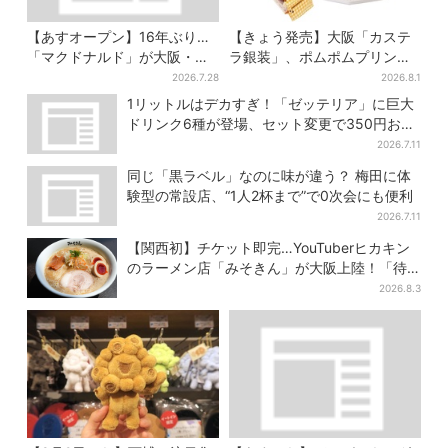
【あすオープン】16年ぶり…
【きょう発売】大阪「カステ
「マクドナルド」が大阪・本
ラ銀装」、ポムポムプリンと
町に帰ってくる！駅から徒歩1
初コラボ 紙袋まで限定デザ
2026.7.28
2026.8.1
分＆23時まで
インに
1リットルはデカすぎ！「ゼッテリア」に巨大
ドリンク6種が登場、セット変更で350円お得
に
2026.7.11
同じ「黒ラベル」なのに味が違う？ 梅田に体
験型の常設店、“1人2杯まで”で0次会にも便利
2026.7.11
【関西初】チケット即完…YouTuberヒカキン
のラーメン店「みそきん」が大阪上陸！「待
ってました」と話題
2026.8.3