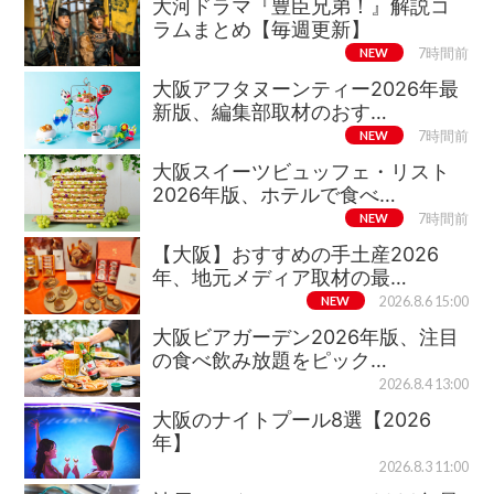
大河ドラマ『豊臣兄弟！』解説コ
ラムまとめ【毎週更新】
NEW
7時間前
大阪アフタヌーンティー2026年最
新版、編集部取材のおす…
NEW
7時間前
大阪スイーツビュッフェ・リスト
2026年版、ホテルで食べ…
NEW
7時間前
【大阪】おすすめの手土産2026
年、地元メディア取材の最…
NEW
2026.8.6 15:00
大阪ビアガーデン2026年版、注目
の食べ飲み放題をピック…
2026.8.4 13:00
大阪のナイトプール8選【2026
年】
2026.8.3 11:00