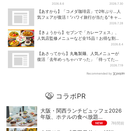
当コーナーは大幅に拡大…人
続出「グッときた」
2026.8.6
2026.7.30
気商品は？
【あすから】「コメダ珈琲店」で2年ぶり…人
気フェアが復活！“ハワイ旅行が当たる”キャン
ペーンも
2026.7.28
【きょうから】セブンで「カレーフェス」、
人気店監修メニューなど全15品！お得な割引
キャンペーンは2週間だけ
2026.8.4
【あさってから】丸亀製麺、人気メニューが
復活「去年めっちゃハマった」「待ってた
よ！」「夏の救世主」
2026.7.19
Recommended by
コラボPR
大阪・関西ランチビュッフェ2026
年版、ホテルの食べ放題…
NEW
7時間前