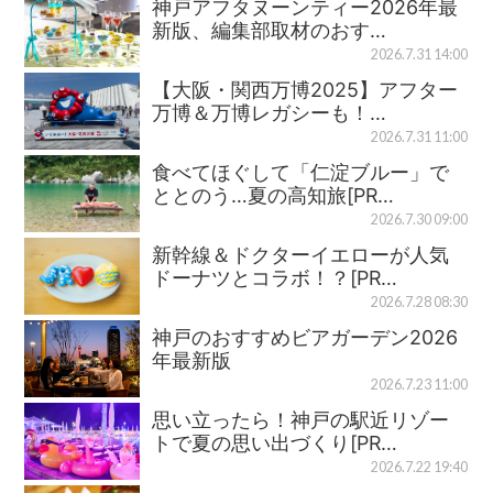
神戸アフタヌーンティー2026年最
新版、編集部取材のおす…
2026.7.31 14:00
【大阪・関西万博2025】アフター
万博＆万博レガシーも！…
2026.7.31 11:00
食べてほぐして「仁淀ブルー」で
ととのう…夏の高知旅[PR…
2026.7.30 09:00
新幹線＆ドクターイエローが人気
ドーナツとコラボ！？[PR…
2026.7.28 08:30
神戸のおすすめビアガーデン2026
年最新版
2026.7.23 11:00
思い立ったら！神戸の駅近リゾー
トで夏の思い出づくり[PR…
2026.7.22 19:40