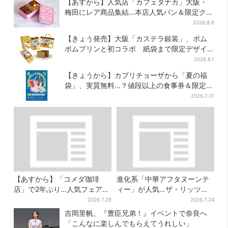
【あすから】人気店「カフェタナカ」大阪・
梅田にレア商品集結…本店人気パン＆限定クッ
キー缶も！ 7日間の夏イベント
2026.8.6
【きょう発売】大阪「カステラ銀装」、ポム
ポムプリンと初コラボ 紙袋まで限定デザイ
ンに
2026.8.1
【きょうから】カプリチョーザから「夏の福
袋」、実質無料…？値段以上の食事券＆限定ア
イテム付き
2026.7.31
【あすから】「コメダ珈琲
進化系「中華アフタヌーンテ
店」で2年ぶり…人気フェアが
ィー」が人気…ザ・リッツ・
復活！“ハワイ旅行が当た
カールトン大阪でも、8月末ま
2026.7.28
2026.7.24
る”キャンペーンも
で開催
吉岡里帆、『豊臣兄弟！』イベントで奈良へ
「こんなに楽しんでもらえてうれしい」