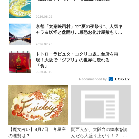
2026.08.02
京都「太秦映画村」で“夏の夜祭り”、人気キ
ャラ＆妖怪と盆踊り…最恐お化け屋敷もリ...
2026.07.23
トトロ・ラピュタ・コクリコ坂…台所を再
現！大阪で「ジブリ」の世界に浸れる
「食」...
2026.07.19
Recommended by
【魔女占い】8月7日 各星座
関西人が、大阪弁の絵本を読
の運勢は？
んだら大盛り上がり！？ 書