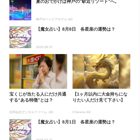
夏のおでかけは神戸の”駅近リゾート”へ。
神戸ポートピアホテル AD
【魔女占い】8月8日 各星座の運勢は？
2026.08.07
宝くじが当たる人にだけ共通
【1ヶ月以内に大金持ちにな
する“ある特徴”とは？
りたい人だけ見て下さい】
合同会社デジタルファーム AD
Il Sereno AD
【魔女占い】8月1日 各星座の運勢は？
2026.07.31