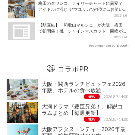
梅田のタワレコ、デイリーチャートに異変？
アイドルに混じり“マユリカ”が1位に…お笑い
が強すぎる理由とは
2026.8.6
【駅直結】「和歌山マルシェ」が大阪・梅田
で初開催！桃・シャインマスカット・巨峰が
ずらり
2026.7.14
Recommended by
コラボPR
大阪・関西ランチビュッフェ2026
年版、ホテルの食べ放題…
NEW
2026.8.7 14:00
大河ドラマ『豊臣兄弟！』解説コ
ラムまとめ【毎週更新】
NEW
2026.8.7 14:00
大阪アフタヌーンティー2026年最