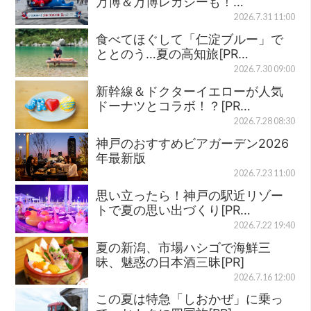
万博＆万博レガシーも！…
2026.7.31 11:00
食べてほぐして「仁淀ブルー」で
ととのう…夏の高知旅[PR…
2026.7.30 09:00
新幹線＆ドクターイエローが人気
ドーナツとコラボ！？[PR…
2026.7.28 08:30
神戸のおすすめビアガーデン2026
年最新版
2026.7.23 11:00
思い立ったら！神戸の駅近リゾー
トで夏の思い出づくり[PR…
2026.7.22 19:40
夏の新潟、市場ハシゴで海鮮三
昧、魅惑の日本酒三昧[PR]
2026.7.16 12:00
この夏は特急「しおかぜ」に乗っ