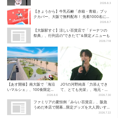
2026.8.3
【きょうから】牛乳石鹸「赤箱・青箱」ブッ
クカバー、大阪で無料配布！ 先着1000名に
「牛のカード」も
2026.8.7
【大阪駅すぐ】涼しい百貨店で「ドーナツの
祭典」、行列店の“できたて”＆限定メニューも
2026.7.18
【あす開催】南大阪で「海沿
JO1の河野純喜「力添えでき
いマルシェ」、100食限定
て、とても光栄」、地元・奈
「たこ飯」のふるまい＆キッ
良へ凱旋！学生時代の思い出
2026.8.6
2026.7.30
ズ縁日も
エピソードも
ファミリアの夏恒例「みらい百貨店」、阪急
うめだ本店で開幕…限定グッズを大人買いする
人続出
2026.7.22