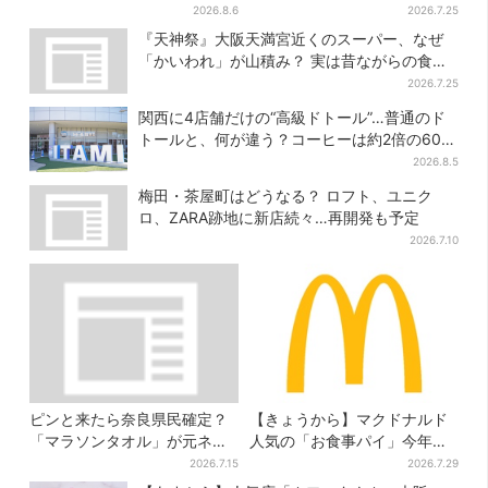
店員が語る、“関西弁”絵本が
2026.8.6
2026.7.25
人気を集めるワケとは
『天神祭』大阪天満宮近くのスーパー、なぜ
「かいわれ」が山積み？ 実は昔ながらの食文
化
2026.7.25
関西に4店舗だけの“高級ドトール”…普通のド
トールと、何が違う？コーヒーは約2倍の600
円
2026.8.5
梅田・茶屋町はどうなる？ ロフト、ユニク
ロ、ZARA跡地に新店続々…再開発も予定
2026.7.10
ピンと来たら奈良県民確定？
【きょうから】マクドナルド
「マラソンタオル」が元ネタ
人気の「お食事パイ」今年も
の汗取りインナー、販売数5万
登場、熱々とろ～り夏限定メ
2026.7.15
2026.7.29
枚突破
ニュー