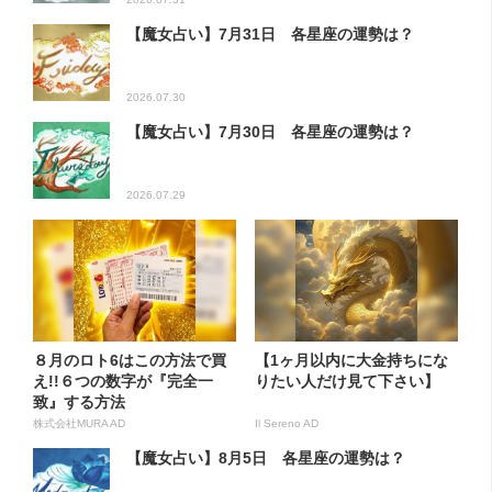
【魔女占い】7月31日 各星座の運勢は？
2026.07.30
【魔女占い】7月30日 各星座の運勢は？
2026.07.29
８月のロト6はこの方法で買
【1ヶ月以内に大金持ちにな
え!!６つの数字が『完全一
りたい人だけ見て下さい】
致』する方法
株式会社MURA AD
Il Sereno AD
【魔女占い】8月5日 各星座の運勢は？