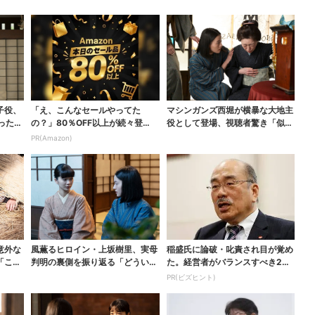
子役、
「え、こんなセールやってた
マシンガンズ西堀が横暴な大地主
った…
の？」80％OFF以上が続々登
役として登場、視聴者驚き「似て
場！Amazonの本気が...
る人かと思ったら…」
PR(Amazon)
意外な
風薫るヒロイン・上坂樹里、実母
稲盛氏に論破・叱責され目が覚め
「こん
判明の裏側を振り返る「どういう
た。経営者がバランスすべき2つ
こと？って」
の背反
PR(ビズヒント)