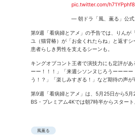
pic.twitter.com/h71YPphf
— 朝ドラ「風、薫る」公式 (@
第9週「看病婦とアメ」の予告では、りんが
ユ（猫背椿）が「お金くれたらね」と返すシ
患者らしき男性を支えるシーンも。
キングオブコント王者で演技力にも定評があ
ーー！！！」「来週シソンヌじろうーーーー
う！？」「楽しみすぎる！」など期待の声が
第9週「看病婦とアメ」は、5月25日から5月
BS・プレミアム4Kでは朝7時半からスタート
風薫る