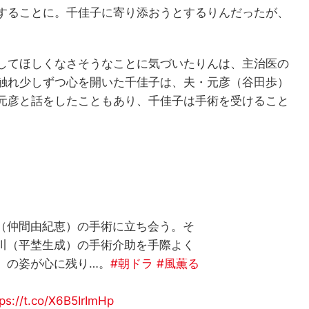
することに。千佳子に寄り添おうとするりんだったが、
してほしくなさそうなことに気づいたりんは、主治医の
触れ少しずつ心を開いた千佳子は、夫・元彦（谷田歩）
元彦と話をしたこともあり、千佳子は手術を受けること
（仲間由紀恵）の手術に立ち会う。そ
川（平埜生成）の手術介助を手際よく
）の姿が心に残り…。
#朝ドラ
#風薫る
tps://t.co/X6B5IrImHp