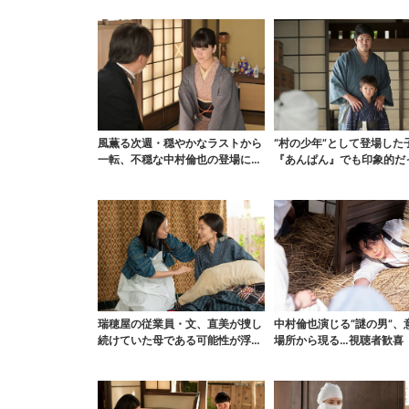
風薫る次週・穏やかなラストから
“村の少年”として登場した
一転、不穏な中村倫也の登場に視
『あんぱん』でも印象的だ
聴者期待「いよいよ登...
視聴者驚き「演技上...
瑞穂屋の従業員・文、直美が捜し
中村倫也演じる“謎の男”、
続けていた母である可能性が浮
場所から現る…視聴者歓喜
上？ SNS驚き「灯台...
な登場シーンとは」