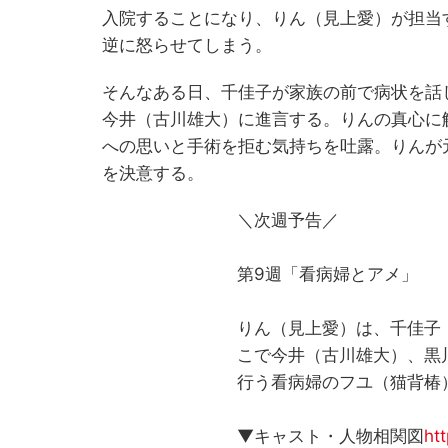
入院することになり、りん（見上愛）が担当
逆に怒らせてしまう。
そんなある日、千佳子が家族の前で病状を話
今井（古川雄大）に進言する。りんの真心に
への思いと手術を拒む気持ちを吐露。りんが
を決意する。
＼次週予告／
第9週「看病婦とアメ」
りん（見上愛）は、千佳子
こで今井（古川雄大）、黒
行う看病婦のフユ（猫背椿
▼キャスト・人物相関図
ht