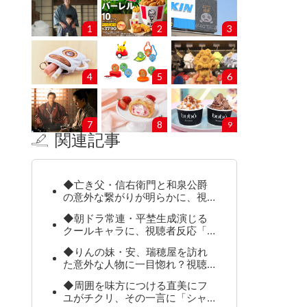
1
2
3
4
5
6
7
8
9
関連記事
◆亡き父・信右衛門と和泉公爵
の意外な繋がりが明らかに、視…
◆朝ドラ常連・平埜生成演じる
クールキャラに、視聴者反応「…
◆りんの妹・安、瑞穂屋を訪れ
た意外な人物に一目惚れ？視聴…
◆周囲を味方につける直美にフ
ユがチクリ、その一言に「シャ…