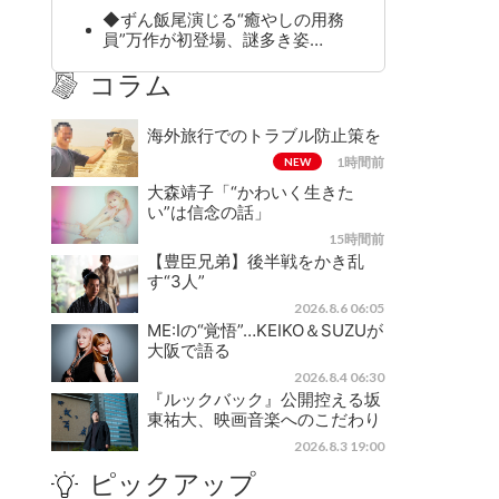
◆ずん飯尾演じる“癒やしの用務
員”万作が初登場、謎多き姿…
コラム
海外旅行でのトラブル防止策を
1時間前
NEW
大森靖子「“かわいく生きた
い”は信念の話」
15時間前
【豊臣兄弟】後半戦をかき乱
す“3人”
2026.8.6 06:05
ME:Iの“覚悟”…KEIKO＆SUZUが
大阪で語る
2026.8.4 06:30
『ルックバック』公開控える坂
東祐大、映画音楽へのこだわり
2026.8.3 19:00
ピックアップ