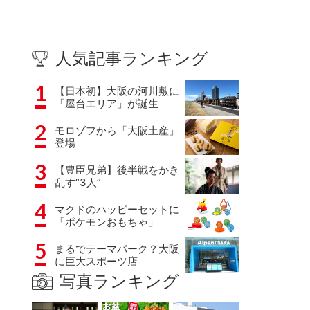
人気記事ランキング
1
【日本初】大阪の河川敷に
「屋台エリア」が誕生
2
モロゾフから「大阪土産」
登場
3
【豊臣兄弟】後半戦をかき
乱す“3人”
4
マクドのハッピーセットに
「ポケモンおもちゃ」
5
まるでテーマパーク？大阪
に巨大スポーツ店
写真ランキング