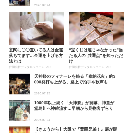
2026.07.24
玄関に〇〇置いてる人は金運
“宝くじは運じゃなかった”当
落ちてます…金運を上げる方
たる人の“共通点”を知っただ
法とは
け
合同会社デジタルファーム AD
合同会社デジタルファーム AD
天神祭のフィナーレを飾る「奉納花火」約3
000発打ち上がる、路上で拍手や歓声も
2026.07.25
1000年以上続く「天神祭」が開幕、神童が
堂島川へ神鉾流す…早朝から見物客ずらり
2026.07.24
【きょうから】大阪で『豊臣兄弟！』展が開