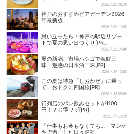
2026.7.28 08:30
神戸のおすすめビアガーデン2026
年最新版
2026.7.23 11:00
思い立ったら！神戸の駅近リゾー
トで夏の思い出づくり[PR…
2026.7.22 19:40
夏の新潟、市場ハシゴで海鮮三
昧、魅惑の日本酒三昧[PR]
2026.7.16 12:00
この夏は特急「しおかぜ」に乗っ
て、おトクに四国旅[PR]
2026.7.16 09:00
行列店のパン飲みセットが1100
円！？お得ワザ[PR]
2026.7.9 11:30
「仕事もお金もなくても…」マンゲ
キで過ごした日々[PR]