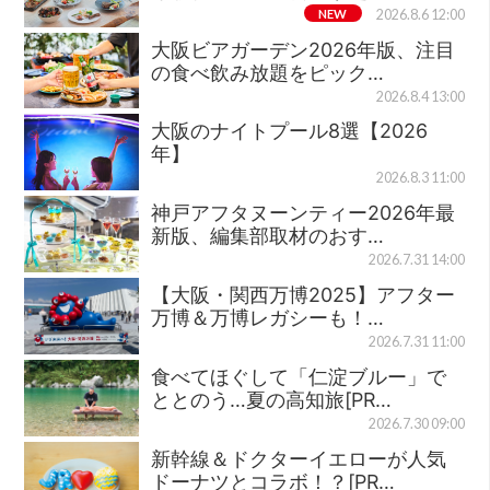
NEW
2026.8.6 12:00
大阪ビアガーデン2026年版、注目
の食べ飲み放題をピック…
2026.8.4 13:00
大阪のナイトプール8選【2026
年】
2026.8.3 11:00
神戸アフタヌーンティー2026年最
新版、編集部取材のおす…
2026.7.31 14:00
【大阪・関西万博2025】アフター
万博＆万博レガシーも！…
2026.7.31 11:00
食べてほぐして「仁淀ブルー」で
ととのう…夏の高知旅[PR…
2026.7.30 09:00
新幹線＆ドクターイエローが人気
ドーナツとコラボ！？[PR…