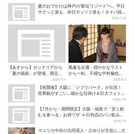
夏のおでかけは神戸の”駅近リゾート”へ。平日
サクッと派も、休日ガッツリ派も！タイパ抜
群、約20種の楽しみ方
2026.7.22
【あすから】ゼッテリアから
風薫る次週・穏やかなラスト
「夏の福袋」が登場、限定グ
から一転、不穏な中村倫也の
ッズ＆お得な3500円クーポン
登場に視聴者期待「いよいよ
2026.7.14
2026.8.2
付き
登場だ」
【初開催】大阪に「ジブリパーク」が出現！
世界観がすごい…細かな仕掛け＆巨大フォトス
ポットに注目
2026.7.18
【7月から・期間限定】大阪・福島で「安く飲
む＆食べる」お得ワザ → 行列店のパン飲みセ
ット1100円など……人気店から4選
2026.7.9
マユリカ中谷の元同居人・さゆりが主役に…大