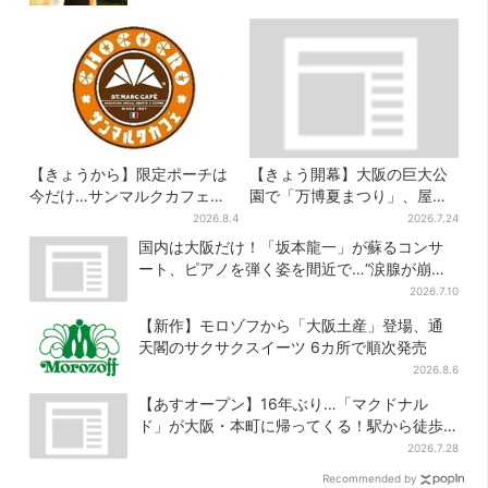
【きょうから】限定ポーチは
【きょう開幕】大阪の巨大公
今だけ…サンマルクカフェ初
園で「万博夏まつり」、屋台
の「夏福袋」、実質無料でレ
グルメ＆幻想的イルミネーシ
2026.8.4
2026.7.24
アグッズが手に入る
ョン…計27日間開催
国内は大阪だけ！「坂本龍一」が蘇るコンサ
ート、ピアノを弾く姿を間近で…“涙腺が崩
壊”と絶賛の声
2026.7.10
【新作】モロゾフから「大阪土産」登場、通
天閣のサクサクスイーツ 6カ所で順次発売
2026.8.6
【あすオープン】16年ぶり…「マクドナル
ド」が大阪・本町に帰ってくる！駅から徒歩1
分＆23時まで
2026.7.28
Recommended by