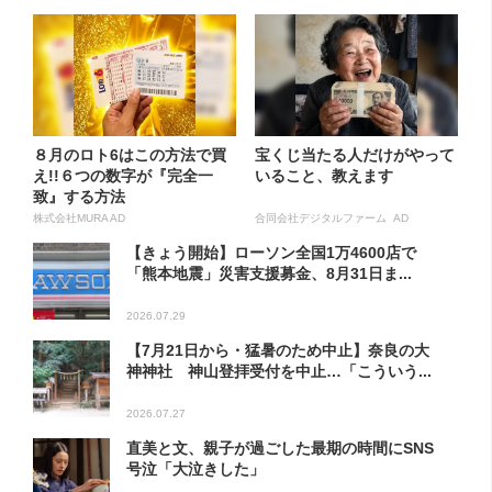
８月のロト6はこの方法で買
宝くじ当たる人だけがやって
え!!６つの数字が『完全一
いること、教えます
致』する方法
株式会社MURA AD
合同会社デジタルファーム AD
【きょう開始】ローソン全国1万4600店で
「熊本地震」災害支援募金、8月31日ま...
2026.07.29
【7月21日から・猛暑のため中止】奈良の大
神神社 神山登拝受付を中止…「こういう...
2026.07.27
直美と文、親子が過ごした最期の時間にSNS
号泣「大泣きした」