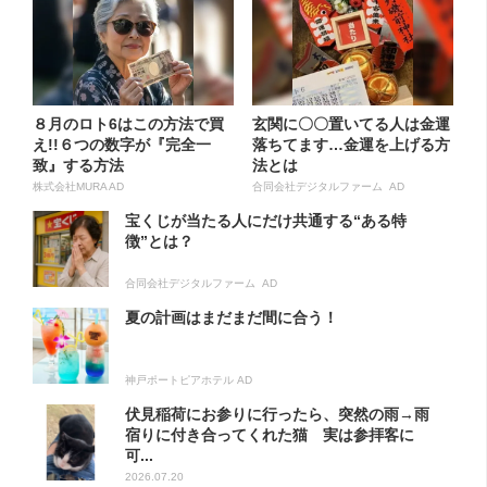
８月のロト6はこの方法で買
玄関に〇〇置いてる人は金運
え!!６つの数字が『完全一
落ちてます…金運を上げる方
致』する方法
法とは
株式会社MURA AD
合同会社デジタルファーム AD
宝くじが当たる人にだけ共通する“ある特
徴”とは？
合同会社デジタルファーム AD
夏の計画はまだまだ間に合う！
神戸ポートピアホテル AD
伏見稲荷にお参りに行ったら、突然の雨→雨
宿りに付き合ってくれた猫 実は参拝客に
可...
2026.07.20