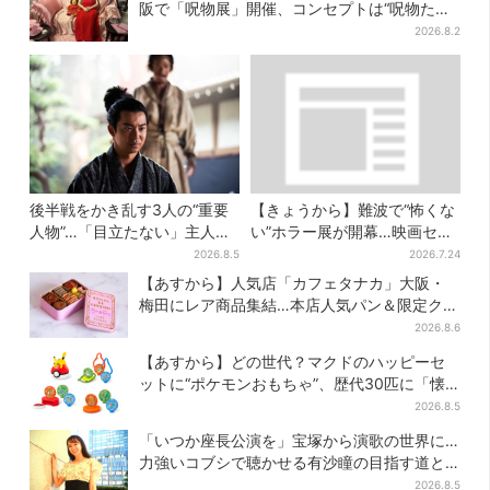
阪で「呪物展」開催、コンセプトは“呪物たち
のお茶会”
2026.8.2
後半戦をかき乱す3人の“重要
【きょうから】難波で“怖くな
人物”…「目立たない」主人
い”ホラー展が開幕…映画セッ
公・仲野太賀も、モブキャラ
トのなかに入って、怪異も触
2026.8.5
2026.7.24
→覚醒へ【豊臣兄弟】
り放題！？
【あすから】人気店「カフェタナカ」大阪・
梅田にレア商品集結…本店人気パン＆限定クッ
キー缶も！ 7日間の夏イベント
2026.8.6
【あすから】どの世代？マクドのハッピーセ
ットに“ポケモンおもちゃ”、歴代30匹に「懐
かしい」と喜びの声
2026.8.5
「いつか座長公演を」宝塚から演歌の世界に…
力強いコブシで聴かせる有沙瞳の目指す道と
は
2026.8.5