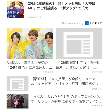
25日に奉納花火3千発！メッセ黒田「天神祭
MC」のご利益語る…“新タッグ”で「大...
2026.07.22
Recommended by
AmBitiou・真弓孟之が初の
【12日間限定】赤福「五十鈴
『24時間TV』に意気込み、
茶屋」、無病息災願う「土用
「いっぱい触れ合いたい」相
さわ餅」販売スタート 関西8
2026.8.2
2026.7.15
手とは？
カ所でも買える
【駅直結】「大丸芦屋」が全館リニューア
ル！キャビア・トリュフ・紅茶…関西初グルメ
＆焼き菓子も
2026.7.11
「やばい」USJ“バイオ”初のポップコーンバケ
ツ、リッカーが背中に張りつく衝撃デザイン
に騒然…フレーバーにも反応
2026.8.5