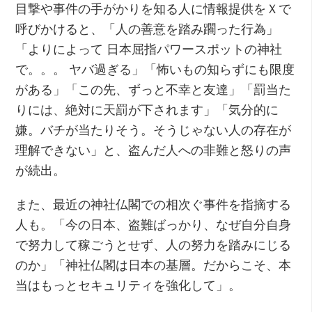
目撃や事件の手がかりを知る人に情報提供をＸで
呼びかけると、「人の善意を踏み躙った行為」
「よりによって 日本屈指パワースポットの神社
で。。。 ヤバ過ぎる」「怖いもの知らずにも限度
がある」「この先、ずっと不幸と友達」「罰当た
りには、絶対に天罰が下されます」「気分的に
嫌。バチが当たりそう。そうじゃない人の存在が
理解できない」と、盗んだ人への非難と怒りの声
が続出。
また、最近の神社仏閣での相次ぐ事件を指摘する
人も。「今の日本、盗難ばっかり、なぜ自分自身
で努力して稼ごうとせず、人の努力を踏みにじる
のか」「神社仏閣は日本の基層。だからこそ、本
当はもっとセキュリティを強化して」。