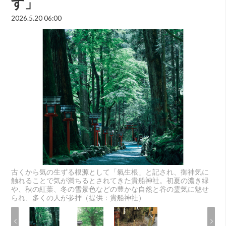
す」
2026.5.20 06:00
古くから気の生ずる根源として「氣生根」と記され、御神気に
触れることで気が満ちるとされてきた貴船神社。初夏の濃き緑
や、秋の紅葉、冬の雪景色などの豊かな自然と谷の霊気に魅せ
られ、多くの人が参拝（提供：貴船神社）