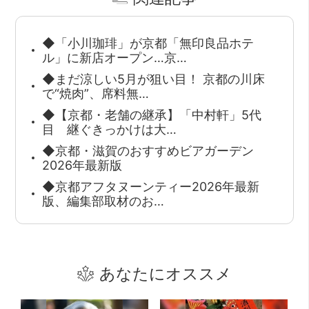
◆「小川珈琲」が京都「無印良品ホテ
ル」に新店オープン…京…
◆まだ涼しい5月が狙い目！ 京都の川床
で“焼肉”、席料無…
◆【京都・老舗の継承】「中村軒」5代
目 継ぐきっかけは大…
◆京都・滋賀のおすすめビアガーデン
2026年最新版
◆京都アフタヌーンティー2026年最新
版、編集部取材のお…
あなたにオススメ