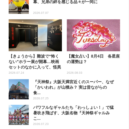
幕、兄弟の絆を感じる品々が一同に
2026.07.07
【きょうから】難波で“怖く
【魔女占い】8月4日 各星座
ない”ホラー展が開幕…映画
の運勢は？
セットのなかに入って、怪異
も...
2026.07.24
2026.08.03
『天神祭』大阪天満宮近くのスーパー、なぜ
「かいわれ」が山積み？ 実は昔ながらの
食...
2026.07.25
パワフルなギャルたち「わっしょい！」で猛
暑吹き飛ばす、大阪名物『天神祭ギャルみ
こ...
2026.07.23