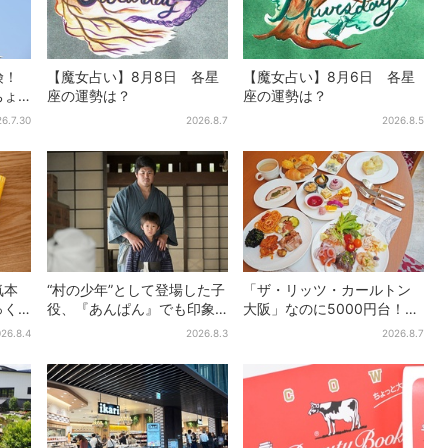
険！
【魔女占い】8月8日 各星
【魔女占い】8月6日 各星
ちょ
座の運勢は？
座の運勢は？
真っ
6.7.30
2026.8.7
2026.8.5
気本
“村の少年”として登場した子
「ザ・リッツ・カールトン
っく
役、『あんぱん』でも印象
大阪」なのに5000円台！肉
、梅
的だった…視聴者驚き「どう
料理、スイーツ、パンまで…
26.8.4
2026.8.3
2026.8.7
りで演技上手だと」
約50種類が食べ放題