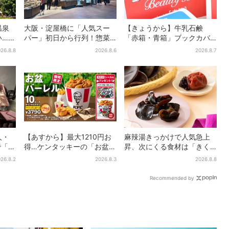
温泉
大阪・淀屋橋に「人気スー
【きょうから】牛乳石鹸
い…？
パー」初日から行列！惣菜
「赤箱・青箱」ブックカバ
グル
＆弁当コーナーは大幅に拡
ー、大阪で無料配布！ 先着
26.8.8
2026.8.6
2026.8.7
大…人気商品は？
1000名に「牛のカード」も
人・
【あすから】最大1210円お
麻辣湯きっかけで人気急上
で「呪
得…ケンタッキーの「お盆パ
昇、次にくる食材は「きく
ト
ック」、2週間だけ！数量限
らげ」？ お菓子もヒット、
26.8.2
2026.8.3
2026.8.8
定シール付き
購入者9割超が女性
Recommended by