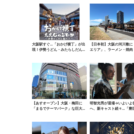
大阪駅すぐ…「おかげ横丁」が出
【日本初】大阪の河川敷に
現！伊勢うどん・みたらしだん
エリア」、ラーメン・焼肉
ご・かき氷など、名物グ...
ぶしゃぶ・カフェまで...
【あすオープン】大阪・梅田に
明智光秀が退場→いよいよ
「まるでテーマパーク」な巨大ス
へ、新キャスト続々…「豊
ポーツ店、461ブラン...
弟！」振り返り＆第30...