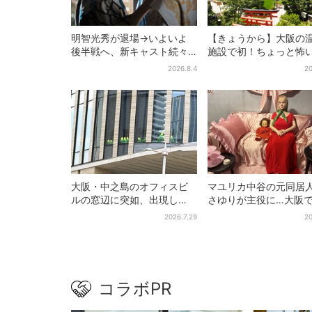
明智光秀が退場→いよいよ
【きょうから】大阪の
後半戦へ、新キャスト続々…
施設で初！ちょっと怖
「豊臣兄弟！」振り返り＆
体験型イベント、限定
2026.8.4
20
第30回あらすじ
メ＆盆踊りも
大阪・中之島のオフィスビ
マユリカ中谷の元同居
ルの窓辺に突如、出現し
さゆりが主役に…大阪
た……巨大インコ「何かい
物展」開催、コンセプ
2026.7.29
20
る」「朝からビビった」、
は“呪物たちのお茶会”
その正体とは？
コラボPR