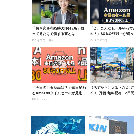
「持ち家を売る時のNG行為」知
「え、こんなセールやって
ってるだけで得する事とは
の？」80％OFF以上が続々
場！Amazonの本気が...
PR(イエウール)
PR(Amazon)
「今日の目玉商品は？」毎日変わ
【あすから】大阪・なんば
るAmazonタイムセールが見逃せ
イス1万個”無料配布…2日
ない
で、ロッテの人気商...
PR(Amazon)