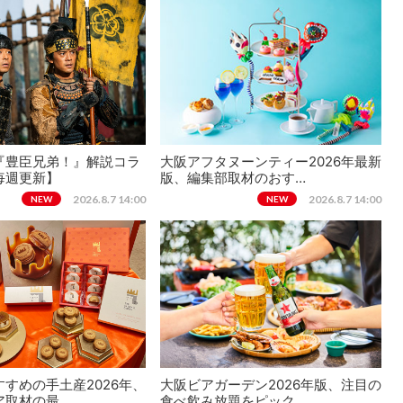
『豊臣兄弟！』解説コラ
大阪アフタヌーンティー2026年最新
毎週更新】
版、編集部取材のおす…
2026.8.7 14:00
2026.8.7 14:00
NEW
NEW
すめの手土産2026年、
大阪ビアガーデン2026年版、注目の
ア取材の最…
食べ飲み放題をピック…