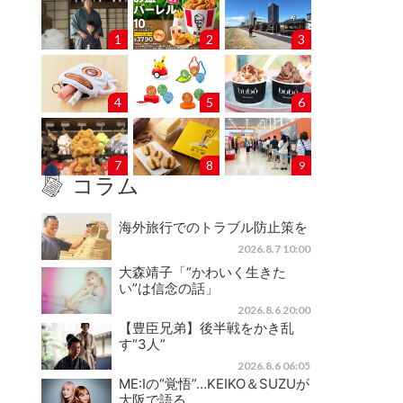
1
2
3
4
5
6
7
8
9
コラム
海外旅行でのトラブル防止策を
2026.8.7 10:00
大森靖子「“かわいく生きた
い”は信念の話」
2026.8.6 20:00
【豊臣兄弟】後半戦をかき乱
す“3人”
2026.8.6 06:05
ME:Iの“覚悟”…KEIKO＆SUZUが
大阪で語る