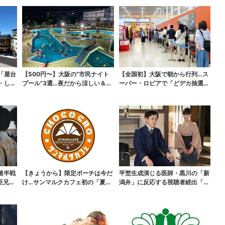
「屋台
【500円〜】大阪の“市民ナイト
【全国初】大阪で朝から行列…ス
・しゃ
プール”3選…夜だから涼しい＆コ
ーパー・ロピアで「どデカ抽選
スパ最強
会」、開始30分で“1...
後半戦
【きょうから】限定ポーチは今だ
平埜生成演じる医師・黒川の「新
臣兄
け…サンマルクカフェ初の「夏福
潟弁」に反応する視聴者続出「グ
袋」、実質無料でレア...
ッときた」