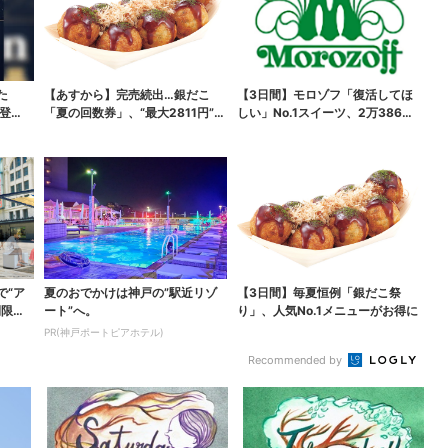
た
【あすから】完売続出…銀だこ
【3日間】モロゾフ「復活してほ
登
「夏の回数券」、“最大2811円”お
しい」No.1スイーツ、2万3865
得に！数量限定で
票から選ばれた...
で“ア
夏のおでかけは神戸の”駅近リゾ
【3日間】毎夏恒例「銀だこ祭
間限定
ート”へ。
り」、人気No.1メニューがお得に
PR(神戸ポートピアホテル)
Recommended by