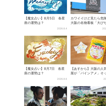
【魔女占い】8月5日 各星
カワイイけど見たら危
座の運勢は？
大阪の名物看板「大ぴ
んくん」に異変、青→
2026.8.4
202
黒に…
【魔女占い】8月7日 各星
【あすから】大阪の人
座の運勢は？
屋が「パインアメ」そ
りのブックカバー開発
2026.8.6
20
田で先行販売