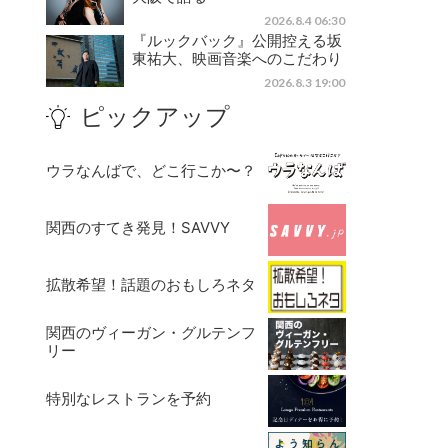
2026.8.4 06:30
『ルックバック』公開控える坂
東祐大、映画音楽へのこだわり
2026.8.3 19:00
ピックアップ
ウラなんばで、どこ行こか〜？
関西のすてき発見！SAVVY
拡散希望！話題のおもしろネタ
関西のヴィーガン・グルテンフ
リー
特別なレストランを予約