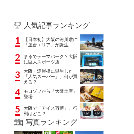
人気記事ランキング
1
【日本初】大阪の河川敷に
「屋台エリア」が誕生
2
まるでテーマパーク？大阪
に巨大スポーツ店
大阪・淀屋橋に誕生した
3
「人気スーパー」、何が買
える？
4
モロゾフから「大阪土産」
登場
5
大阪で「アイス万博」、行
列はどこ？
写真ランキング