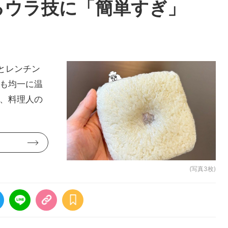
るウラ技に「簡単すぎ」
とレンチン
かも均一に温
は、料理人の
(写真3枚)