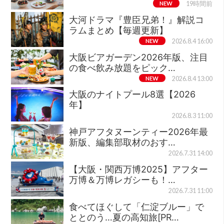
NEW
19時間前
大河ドラマ『豊臣兄弟！』解説コ
ラムまとめ【毎週更新】
NEW
2026.8.4 16:00
大阪ビアガーデン2026年版、注目
の食べ飲み放題をピック…
NEW
2026.8.4 13:00
大阪のナイトプール8選【2026
年】
2026.8.3 11:00
神戸アフタヌーンティー2026年最
新版、編集部取材のおす…
2026.7.31 14:00
【大阪・関西万博2025】アフター
万博＆万博レガシーも！…
2026.7.31 11:00
食べてほぐして「仁淀ブルー」で
ととのう…夏の高知旅[PR…