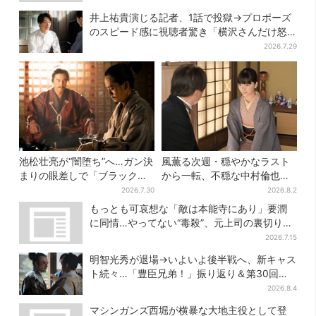
井上祐貴演じる記者、1話で投獄→プロポーズ
のスピード感に視聴者驚き「横沢さんだけ怒
涛すぎる」
2026.7.29
池松壮亮が“闇堕ち”へ…ガン決
風薫る次週・穏やかなラスト
まりの眼差しで「ブラック秀
から一転、不穏な中村倫也の
吉がログイン」【豊臣兄弟】
登場に視聴者期待「いよいよ
2026.7.30
2026.8.2
登場だ」
もっとも可哀想な「敵は本能寺にあり」要潤
に同情…やってない“毒殺”、元上司の裏切り
【豊臣兄弟】
2026.7.15
明智光秀が退場→いよいよ後半戦へ、新キャス
ト続々…「豊臣兄弟！」振り返り＆第30回あ
らすじ
2026.8.4
マシンガンズ西堀が横暴な大地主役として登