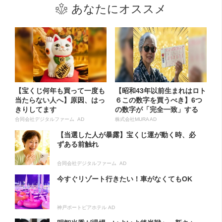
あなたにオススメ
【宝くじ何年も買って一度も
【昭和43年以前生まれはロト
当たらない人へ】原因、はっ
６この数字を買うべき】6つ
きりしてます
の数字が「完全一致」する
方...
合同会社デジタルファーム AD
株式会社MURA AD
【当選した人が暴露】宝くじ運が動く時、必
ずある前触れ
合同会社デジタルファーム AD
今すぐリゾート行きたい！車がなくてもOK
神戸ポートピアホテル AD