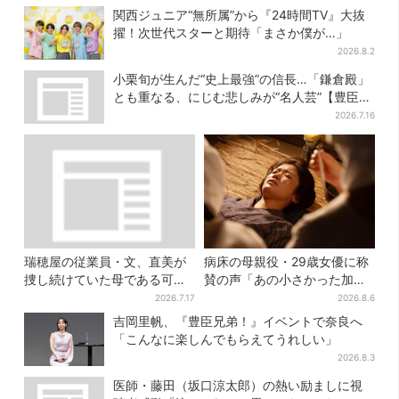
関西ジュニア“無所属”から『24時間TV』大抜
擢！次世代スターと期待「まさか僕が…」
2026.8.2
小栗旬が生んだ“史上最強”の信長…「鎌倉殿」
とも重なる、にじむ悲しみが“名人芸”【豊臣兄
弟】
2026.7.16
瑞穂屋の従業員・文、直美が
病床の母親役・29歳女優に称
捜し続けていた母である可能
賛の声「あの小さかった加恋
性が浮上？ SNS驚き「灯台下
ちゃんが…」朝ドラ視聴者し
2026.7.17
2026.8.6
暗しすぎる」
みじみ
吉岡里帆、『豊臣兄弟！』イベントで奈良へ
「こんなに楽しんでもらえてうれしい」
2026.8.3
医師・藤田（坂口涼太郎）の熱い励ましに視