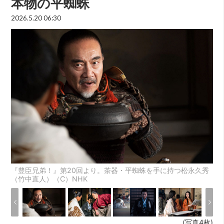
本物の平蜘蛛
2026.5.20 06:30
『豊臣兄弟！』第20回より。茶器・平蜘蛛を手に持つ松永久秀
（竹中直人）（C）NHK
(写真4枚)