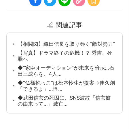
関連記事
【相関図】織田信長を取り巻く“敵対勢力”
【写真】ドラマ終了の危機！？ 秀吉、死
罪へ
◆“家臣オーディション”が未来を暗示…石
田三成らを、4人…
◆“仏様抱っこ”は松本怜生が提案→佳久創
「できるよ」…怪…
◆武田信玄の死因に、SNS波紋「信玄餅
の由来って…」滅亡…