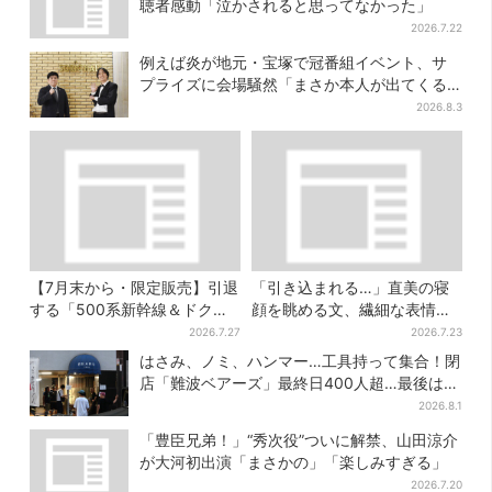
聴者感動「泣かされると思ってなかった」
2026.7.22
例えば炎が地元・宝塚で冠番組イベント、サ
プライズに会場騒然「まさか本人が出てくる
とは…」
2026.8.3
【7月末から・限定販売】引退
「引き込まれる…」直美の寝
する「500系新幹線＆ドクタ
顔を眺める文、繊細な表情を
ーイエロー」×人気ドーナツ店
見せる内田滋の演技に称賛相
2026.7.27
2026.7.23
がコラボ、手土産の切り札に
次ぐ
はさみ、ノミ、ハンマー…工具持って集合！閉
も
店「難波ベアーズ」最終日400人超…最後は
「もう帰ってください」
2026.8.1
「豊臣兄弟！」“秀次役”ついに解禁、山田涼介
が大河初出演「まさかの」「楽しみすぎる」
2026.7.20