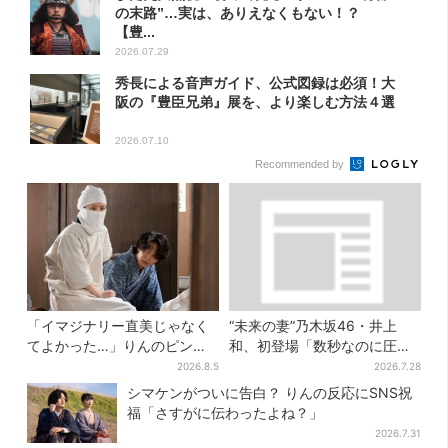
の末路”…実は、ありえなくもない！？
【豊...
2026.07.29
秀長による音声ガイド、公式図録は必須！大
阪の『豊臣兄弟』展を、より楽しむ方法４選
2026.07.10
Recommended by
「イマジナリー直美じゃなく
“未来の妻”乃木坂46・井上
てよかった…」りんのピンチ
和、初登場「数秒なのに圧
に駆けつける直美、ベストな
巻」…「豊臣兄弟！」第30回
2026.8.5
2026.7.28
タイミングに視聴者歓喜
あらすじ・清須会議
シマケンがついに告白？ りんの反応にSNS祝
福「さすがに伝わったよね？」
2026.7.31