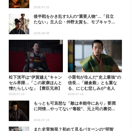
2026.07.22
後半戦をかき乱す3人の“重要人物”…「目立
たない」主人公・仲野太賀も、モブキャラ...
2026.08.05
松下洸平は“伊賀越え”キャン
小栗旬が生んだ“史上最強”の
セル界隈…「この家康ほんと
信長…「鎌倉殿」とも重な
憎たらしいな」【豊臣兄弟】
る、にじむ悲しみが“名人
芸”...
2026.07.23
2026.07.16
もっとも可哀想な「敵は本能寺にあり」要潤
に同情…やってない“毒殺”、元上司の裏切...
2026.07.15
また史実無視？初めて見るパターンの“明智