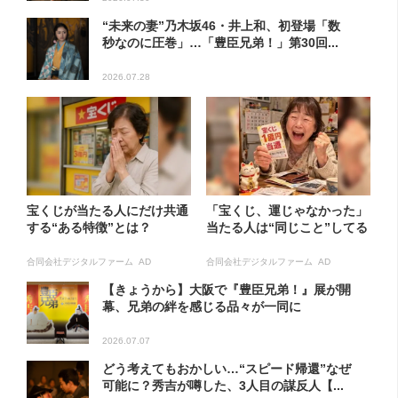
“未来の妻”乃木坂46・井上和、初登場「数
秒なのに圧巻」…「豊臣兄弟！」第30回...
2026.07.28
宝くじが当たる人にだけ共通
「宝くじ、運じゃなかった」
する“ある特徴”とは？
当たる人は“同じこと”してる
合同会社デジタルファーム AD
合同会社デジタルファーム AD
【きょうから】大阪で『豊臣兄弟！』展が開
幕、兄弟の絆を感じる品々が一同に
2026.07.07
どう考えてもおかしい…“スピード帰還”なぜ
可能に？秀吉が噂した、3人目の謀反人【...