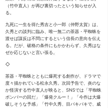
（竹中直人）が再び裏切ったという知らせが入
る。
九死に一生を得た秀吉と小一郎（仲野太賀）は、
久秀との談判に臨み、唯一無二の茶器・平蜘蛛を
渡せば謀反は不問にするという信長の意向を伝え
る。だが、破格の条件にもかかわらず、久秀はな
ぜか応じないと言い張る。
◇
茶器・平蜘蛛とともに爆死する創作が、ドラマで
度々描かれている松永久秀。次回予告で、炎のな
か怪演する竹中直人が映ると、SNSでは「平蜘蛛
ボンバーの回だ」「爆発クルー！」「今作は大爆
破しそうな予感」「竹中久秀、目バキバキで、威