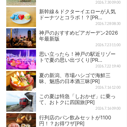
2026.7.30 09:00
新幹線＆ドクターイエローが人気
ドーナツとコラボ！？[PR…
2026.7.28 08:30
神戸のおすすめビアガーデン2026
年最新版
2026.7.23 11:00
思い立ったら！神戸の駅近リゾー
トで夏の思い出づくり[PR…
2026.7.22 19:40
夏の新潟、市場ハシゴで海鮮三
昧、魅惑の日本酒三昧[PR]
2026.7.16 12:00
この夏は特急「しおかぜ」に乗っ
て、おトクに四国旅[PR]
2026.7.16 09:00
行列店のパン飲みセットが1100
円！？お得ワザ[PR]