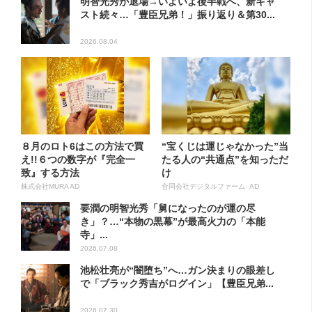
明智光秀が退場→いよいよ後半戦へ、新キャ
スト続々…「豊臣兄弟！」振り返り＆第30...
2026.08.04
８月のロト6はこの方法で買
“宝くじは運じゃなかった”当
え!!６つの数字が『完全一
たる人の“共通点”を知っただ
致』する方法
け
株式会社MURA AD
合同会社デジタルファーム AD
要潤の明智光秀「舅になったのが運の尽
き」？…“本物の黒幕”が最高火力の「本能
寺」...
2026.07.08
池松壮亮が“闇堕ち”へ…ガン決まりの眼差し
で「ブラック秀吉がログイン」【豊臣兄弟...
2026.07.30