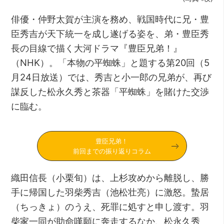
俳優・仲野太賀が主演を務め、戦国時代に兄・豊
臣秀吉が天下統一を成し遂げる姿を、弟・豊臣秀
長の目線で描く大河ドラマ『豊臣兄弟！』
（NHK）。「本物の平蜘蛛」と題する第20回（5
月24日放送）では、秀吉と小一郎の兄弟が、再び
謀反した松永久秀と茶器「平蜘蛛」を賭けた交渉
に臨む。
豊臣兄弟！
前回までの振り返りコラム
織田信長（小栗旬）は、上杉攻めから離脱し、勝
手に帰国した羽柴秀吉（池松壮亮）に激怒。蟄居
（ちっきょ）のうえ、死罪に処すと申し渡す。羽
柴家一同が助命嘆願に奔走するなか、松永久秀