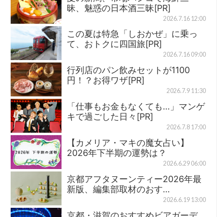
昧、魅惑の日本酒三昧[PR]
2026.7.16 12:00
この夏は特急「しおかぜ」に乗っ
て、おトクに四国旅[PR]
2026.7.16 09:00
行列店のパン飲みセットが1100
円！？お得ワザ[PR]
2026.7.9 11:30
「仕事もお金もなくても…」マンゲ
キで過ごした日々[PR]
2026.7.8 17:00
【カメリア・マキの魔女占い】
2026年下半期の運勢は？
2026.6.29 06:00
京都アフタヌーンティー2026年最
新版、編集部取材のおす…
2026.6.19 13:00
京都・滋賀のおすすめビアガーデ