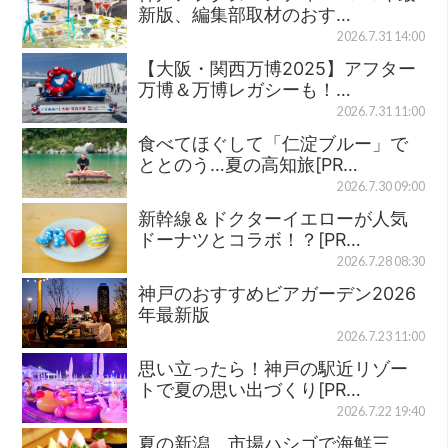
新版、編集部取材のおす…
2026.7.31 14:00
【大阪・関西万博2025】アフター
万博＆万博レガシーも！…
2026.7.31 11:00
食べてほぐして「仁淀ブルー」で
ととのう…夏の高知旅[PR…
2026.7.30 09:00
新幹線＆ドクターイエローが人気
ドーナツとコラボ！？[PR…
2026.7.28 08:30
神戸のおすすめビアガーデン2026
年最新版
2026.7.23 11:00
思い立ったら！神戸の駅近リゾー
トで夏の思い出づくり[PR…
2026.7.22 19:40
夏の新潟、市場ハシゴで海鮮三