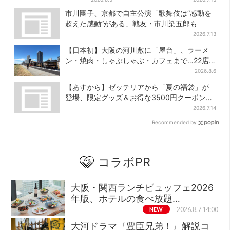
かしい」と喜びの声
当も
市川團子、京都で自主公演「歌舞伎は“感動を
超えた感動”がある」戦友・市川染五郎も
2026.7.13
【日本初】大阪の河川敷に「屋台」、ラーメ
ン・焼肉・しゃぶしゃぶ・カフェまで…22店
舗がオープン
2026.8.6
【あすから】ゼッテリアから「夏の福袋」が
登場、限定グッズ＆お得な3500円クーポン付
き
2026.7.14
Recommended by
コラボPR
大阪・関西ランチビュッフェ2026
年版、ホテルの食べ放題…
NEW
2026.8.7 14:00
大河ドラマ『豊臣兄弟！』解説コ