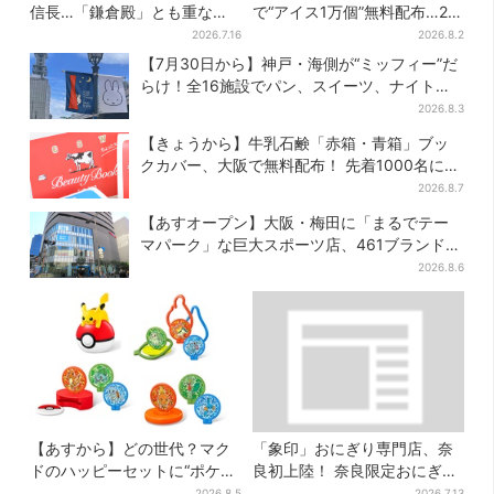
信長…「鎌倉殿」とも重な
で“アイス1万個”無料配布…2日
る、にじむ悲しみが“名人
間限定で、ロッテの人気商品
2026.7.16
2026.8.2
芸”【豊臣兄弟】
もらえる
【7月30日から】神戸・海側が“ミッフィー”だ
らけ！全16施設でパン、スイーツ、ナイトマ
ーケットも
2026.8.3
【きょうから】牛乳石鹸「赤箱・青箱」ブッ
クカバー、大阪で無料配布！ 先着1000名に
「牛のカード」も
2026.8.7
【あすオープン】大阪・梅田に「まるでテー
マパーク」な巨大スポーツ店、461ブランド集
結！ 6フロアをまとめて紹介
2026.8.6
【あすから】どの世代？マク
「象印」おにぎり専門店、奈
ドのハッピーセットに“ポケモ
良初上陸！ 奈良限定おにぎ
ンおもちゃ”、歴代30匹に「懐
り、1000円前後のだし巻き弁
2026.8.5
2026.7.13