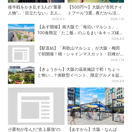
後半戦をかき乱す3人の“重要
【500円〜】大阪の“市民ナイ
人物”…「目立たない」主人
トプール”3選…夜だから涼し
公・仲野太賀も、モブキャラ
い＆コスパ最強
2026.8.5
2026.7.31
→覚醒へ【豊臣兄弟】
【あす開催】南大阪で「海沿いマルシェ」、
100食限定「たこ飯」のふるまい＆キッズ縁日
も
2026.8.6
【駅直結】「和歌山マルシェ」が大阪・梅田
で初開催！桃・シャインマスカット・巨峰が
ずらり
2026.7.14
【きょうから】大阪の温泉施設で初！ちょっ
と怖い…？体験型イベント、限定グルメ＆盆踊
りも
2026.8.8
小栗旬が生んだ“史上最強”の
【あすから】大阪・なんば