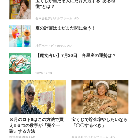
宝くじが当たる人にだけ共通する“ある特
徴”とは？
合同会社デジタルファーム AD
夏の計画はまだまだ間に合う！
神戸ポートピアホテル AD
【魔女占い】7月30日 各星座の運勢は？
2026.07.29
８月のロト6はこの方法で買
宝くじで貯金増やしたいなら
え!!６つの数字が『完全一
「〇〇するべき」
致』する方法
株式会社MURA AD
合同会社デジタルファーム AD