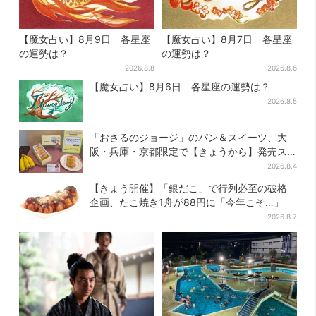
【魔女占い】8月9日 各星座
【魔女占い】8月7日 各星座
の運勢は？
の運勢は？
2026.8.8
2026.8.6
【魔女占い】8月6日 各星座の運勢は？
2026.8.5
「おさるのジョージ」のパン＆スイーツ、大
阪・兵庫・京都限定で【きょうから】発売ス
タート
2026.8.4
【きょう開催】「銀だこ」で行列必至の破格
企画、たこ焼き1舟が88円に「今年こそ…」
2026.8.7