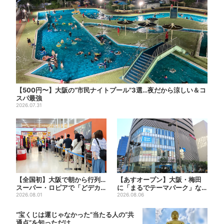
【500円〜】大阪の“市民ナイトプール”3選…夜だから涼しい＆コ
スパ最強
2026.07.31
【全国初】大阪で朝から行列…
【あすオープン】大阪・梅田
スーパー・ロピアで「どデカ
に「まるでテーマパーク」な
抽選会」、開始30分で“1...
2026.08.01
巨大スポーツ店、461ブラン...
2026.08.06
“宝くじは運じゃなかった”当たる人の“共
通点”を知っただけ