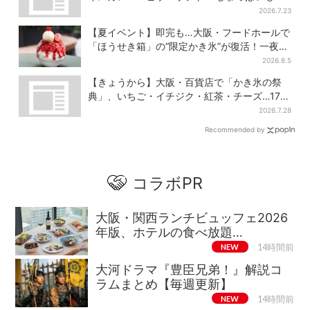
食べたい”が叶う
2026.7.23
【夏イベント】即完も…大阪・フードホールで
「ほうせき箱」の“限定かき氷”が復活！一夜限
りの盆踊りも
2026.8.5
【きょうから】大阪・百貨店で「かき氷の祭
典」、いちご・イチジク・紅茶・チーズ…17店
舗のメニュー集結
2026.7.28
Recommended by
コラボPR
大阪・関西ランチビュッフェ2026
年版、ホテルの食べ放題…
NEW
14時間前
大河ドラマ『豊臣兄弟！』解説コ
ラムまとめ【毎週更新】
NEW
14時間前