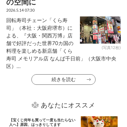
の空間に
2026.5.14 07:30
回転寿司チェーン「くら寿
司」（本社：大阪府堺市）に
よる、『大阪・関西万博』店
舗で好評だった世界70カ国の
(写真12枚)
料理を楽しめる新店舗「くら
寿司 メモリアル店 なんば千日前」（大阪市中央
区）...
続きを読む
あなたにオススメ
【宝くじ何年も買って一度も当たらない
人へ】原因、はっきりしてます