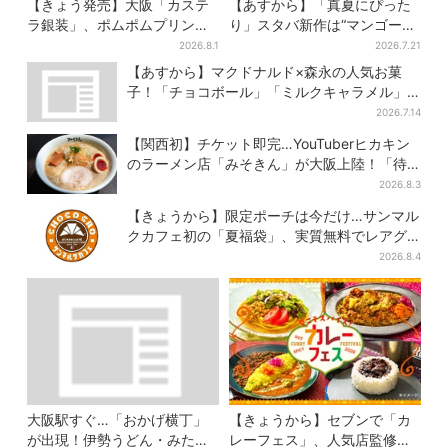
【きょう発売】大阪「カステ
【あすから】「真夏にぴった
ラ銀装」、ポムポムプリンと
り」スタバ新作は“マンゴー×
初コラボ 紙袋まで限定デザ
オレンジ”、果肉ごろっと…さ
2026.8.1
2026.7.21
インに
っぱり3種が登場
【あすから】マクドナルド×森永の人気お菓
子！「チョコボール」「ミルクキャラメル」
があのスイーツに変身…6年ぶり復活シェイク
2026.7.14
も
【関西初】チケット即完…YouTuberヒカキン
のラーメン店「みそきん」が大阪上陸！「待
ってました」と話題
2026.8.3
【きょうから】限定ポーチは今だけ…サンマル
クカフェ初の「夏福袋」、実質無料でレアグ
ッズが手に入る
2026.8.4
大阪駅すぐ…「おかげ横丁」
【きょうから】セブンで「カ
が出現！伊勢うどん・みたら
レーフェス」、人気店監修メ