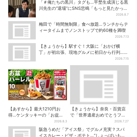
「＃俺たちの黒川」タグも…平埜生成演じる黒
川先生の“退場”にSNS悲鳴「もっと見たかっ
た」
2026.8.7
梅田で「時間無制限」食べ放題…ランチからテ
ィータイムまでノンストップで約60種を満喫
2026.7.13
【きょうから】駅すぐ！大阪に「おかげ横
丁」が初出張、現地グルメに初日から行列…お
目当ては？
2026.7.15
【あすから】最大1210円お
【きょうから】奈良・百貨店
得…ケンタッキーの「お盆パ
で「世界遺産おめでとうフェ
ック」、2週間だけ！数量限定
ア」…2日間限定でコーヒー無
2026.8.3
2026.7.27
シール付き
料配布
阪急うめだ「アイス祭」でグルメ充実？スパ
イスカレー・ピザ・ポテト…“しょっぱいもの