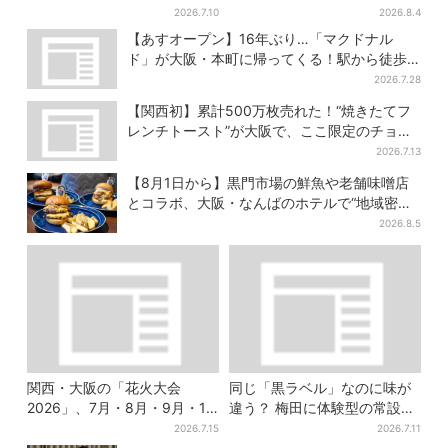
しだんご・かき氷など、名物
ニューなど全15品！お得な割
2026.7.10
2026.8.4
グルメが集結
引キャンペーンは2週間だけ
【あすオープン】16年ぶり…「マクドナル
ド」が大阪・本町に帰ってくる！駅から徒歩1
分＆23時まで
2026.7.28
【関西初】累計500万枚売れた！“焼きたてフ
レンチトースト”が大阪で、ここ限定のチョコ
メニューも
2026.7.13
【8月1日から】黒門市場の鮮魚や老舗味噌店
とコラボ、大阪・なんばのホテルで“地域密
着”の限定バーガー
2026.8.5
関西・大阪の「花火大会
同じ「黒ラベル」なのに味が
2026」、7月・8月・9月・10
違う？ 梅田に体験型の常設
月開催まとめ
店、“1人2杯まで”で0次会にも
2026.7.15
2026.7.11
便利