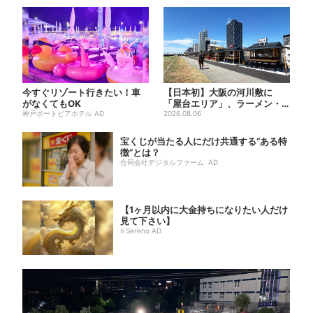
今すぐリゾート行きたい！車
【日本初】大阪の河川敷に
がなくてもOK
「屋台エリア」、ラーメン・
神戸ポートピアホテル AD
焼肉・しゃぶしゃぶ・カフェ
2026.08.06
まで...
宝くじが当たる人にだけ共通する“ある特
徴”とは？
合同会社デジタルファーム AD
【1ヶ月以内に大金持ちになりたい人だけ
見て下さい】
Il Sereno AD