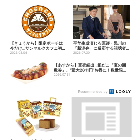
【きょうから】限定ポーチは
平埜生成演じる医師・黒川の
今だけ…サンマルクカフェ初の
「新潟弁」に反応する視聴者
「夏福袋」、実質無料でレア...
2026.08.04
続出「グッときた」
2026.07.30
【あすから】完売続出…銀だこ「夏の回
数券」、“最大2811円”お得に！数量限定
で
2026.07.31
Recommended by