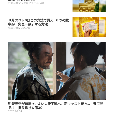
合同会社デジタルファーム AD
８月のロト6はこの方法で買え!!６つの数
字が『完全一致』する方法
株式会社MURA AD
明智光秀が退場→いよいよ後半戦へ、新キャスト続々…「豊臣兄
弟！」振り返り＆第30...
2026.08.04