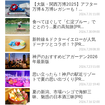
【大阪・関西万博2025】アフター
万博＆万博レガシーも！…
2026.7.31 11:00
食べてほぐして「仁淀ブルー」で
ととのう…夏の高知旅[PR…
2026.7.30 09:00
新幹線＆ドクターイエローが人気
ドーナツとコラボ！？[PR…
2026.7.28 08:30
神戸のおすすめビアガーデン2026
年最新版
2026.7.23 11:00
思い立ったら！神戸の駅近リゾー
トで夏の思い出づくり[PR…
2026.7.22 19:40
夏の新潟、市場ハシゴで海鮮三
昧、魅惑の日本酒三昧[PR]
2026.7.16 12:00