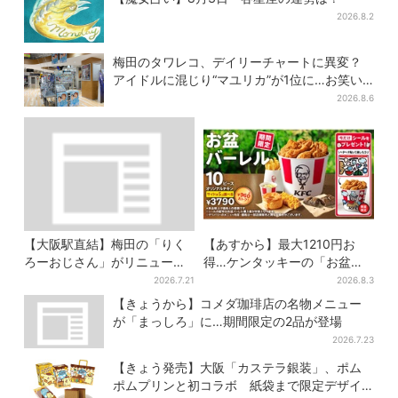
2026.8.2
梅田のタワレコ、デイリーチャートに異変？
アイドルに混じり“マユリカ”が1位に…お笑い
が強すぎる理由とは
2026.8.6
【大阪駅直結】梅田の「りく
【あすから】最大1210円お
ろーおじさん」がリニューア
得…ケンタッキーの「お盆パ
ル！チーズケーキ以外も充
ック」、2週間だけ！数量限定
2026.7.21
2026.8.3
実…並ばず買える「ロッカ
シール付き
【きょうから】コメダ珈琲店の名物メニュー
ー」も設置
が「まっしろ」に…期間限定の2品が登場
2026.7.23
【きょう発売】大阪「カステラ銀装」、ポム
ポムプリンと初コラボ 紙袋まで限定デザイ