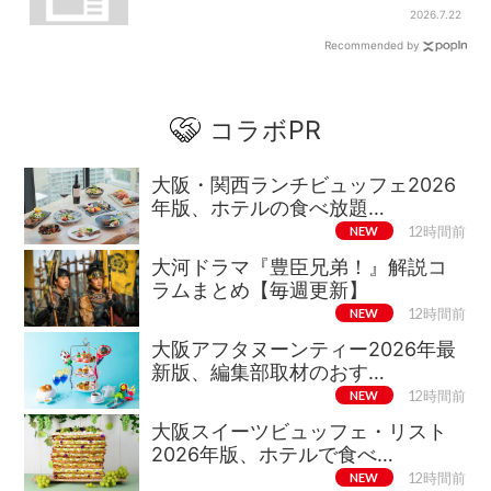
群、約20種の楽しみ方
2026.7.22
Recommended by
コラボPR
大阪・関西ランチビュッフェ2026
年版、ホテルの食べ放題…
NEW
12時間前
大河ドラマ『豊臣兄弟！』解説コ
ラムまとめ【毎週更新】
NEW
12時間前
大阪アフタヌーンティー2026年最
新版、編集部取材のおす…
NEW
12時間前
大阪スイーツビュッフェ・リスト
2026年版、ホテルで食べ…
NEW
12時間前