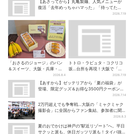
【あさってから】丸亀製麺、人気メニューが
復活「去年めっちゃハマった」「待ってた
よ！」「夏の救世主」
2026.7.19
「おさるのジョージ」のパン
トトロ・ラピュタ・コクリコ
＆スイーツ、大阪・兵庫・京
坂…台所を再現！大阪で「ジ
都限定で【きょうから】発売
ブリ」の世界に浸れる 「食」
2026.8.4
2026.7.19
スタート
の展示とは？
【あすから】ゼッテリアから「夏の福袋」が
登場、限定グッズ＆お得な3500円クーポン付
き
2026.7.14
2万円超えでも争奪戦…大阪の「ミャクミャク
撮影会」に全国からファン集結、参加者に聞
いた「それでも会いたい理由」
2026.8.3
夏のおでかけは神戸の”駅近リゾート”へ。平日
サクッと派も、休日ガッツリ派も！タイパ抜