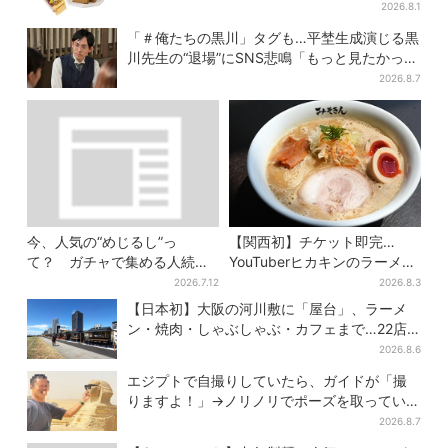
ンに
2026.8.1
「＃俺たちの黒川」タグも…平埜生成演じる黒
川先生の“退場”にSNS悲鳴「もっと見たかっ
た」
2026.8.7
今、人気の“めじるし”っ
【関西初】チケット即完…
て？ ガチャで集める人続
YouTuberヒカキンのラーメン
出…収集家とメーカーに聞い
店「みそきん」が大阪上陸！
2026.7.12
2026.8.3
たヒットの背景
「待ってました」と話題
【日本初】大阪の河川敷に「屋台」、ラーメ
ン・焼肉・しゃぶしゃぶ・カフェまで…22店
舗がオープン
2026.8.6
エジプトで自撮りしていたら、ガイドが「撮
りますよ！」→ノリノリでポーズを取っていた
ら…… 海外旅行でのトラブル防止策を
2026.8.7