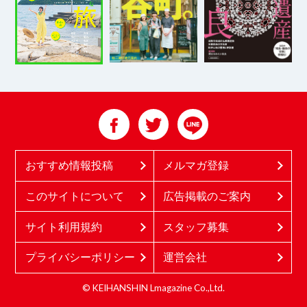
おすすめ情報投稿
メルマガ登録
このサイトについて
広告掲載のご案内
サイト利用規約
スタッフ募集
プライバシーポリシー
運営会社
© KEIHANSHIN Lmagazine Co.,Ltd.