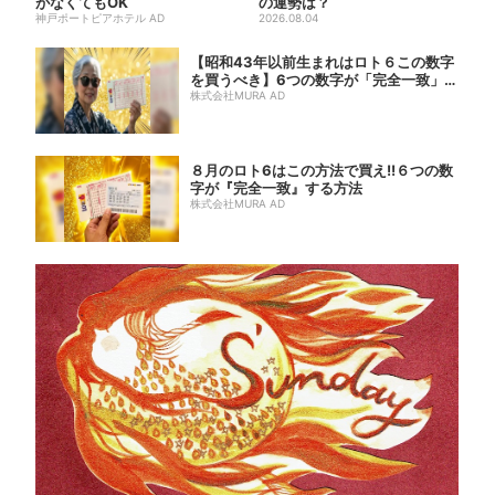
がなくてもOK
の運勢は？
神戸ポートピアホテル AD
2026.08.04
【昭和43年以前生まれはロト６この数字
を買うべき】6つの数字が「完全一致」す
る方...
株式会社MURA AD
８月のロト6はこの方法で買え!!６つの数
字が『完全一致』する方法
株式会社MURA AD