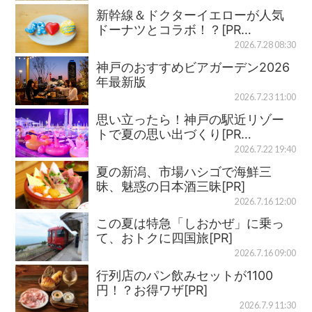
新幹線＆ドクターイエローが人気
ドーナツとコラボ！？[PR…
2026.7.28 08:30
神戸のおすすめビアガーデン2026
年最新版
2026.7.23 11:00
思い立ったら！神戸の駅近リゾー
トで夏の思い出づくり[PR…
2026.7.22 19:40
夏の新潟、市場ハシゴで海鮮三
昧、魅惑の日本酒三昧[PR]
2026.7.16 12:00
この夏は特急「しおかぜ」に乗っ
て、おトクに四国旅[PR]
2026.7.16 09:00
行列店のパン飲みセットが1100
円！？お得ワザ[PR]
2026.7.9 11:30