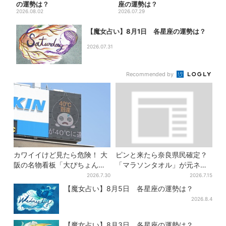
の運勢は？
座の運勢は？
2026.08.02
2026.07.29
【魔女占い】8月1日 各星座の運勢は？
2026.07.31
Recommended by
カワイイけど見たら危険！ 大
ピンと来たら奈良県民確定？
阪の名物看板「大ぴちょんく
「マラソンタオル」が元ネタ
ん」に異変、青→真っ黒に…
の汗取りインナー、販売数5万
2026.7.30
2026.7.15
枚突破
【魔女占い】8月5日 各星座の運勢は？
2026.8.4
【魔女占い】8月3日 各星座の運勢は？