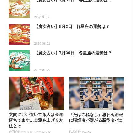
【魔女占い】7月31日 各星座の運勢は？
2026.07.30
【魔女占い】8月2日 各星座の運勢は？
2026.08.01
【魔女占い】7月30日 各星座の運勢は？
2026.07.29
玄関に〇〇置いてる人は金運
「たばこ税なし」思わぬ朗報
落ちてます…金運を上げる方
に喫煙者が群がる新型タバコ
法とは
合同会社デジタルファーム AD
株式会社HAL AD