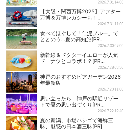
2026.7.31 14:00
【大阪・関西万博2025】アフター
万博＆万博レガシーも！…
2026.7.31 11:00
食べてほぐして「仁淀ブルー」で
ととのう…夏の高知旅[PR…
2026.7.30 09:00
新幹線＆ドクターイエローが人気
ドーナツとコラボ！？[PR…
2026.7.28 08:30
神戸のおすすめビアガーデン2026
年最新版
2026.7.23 11:00
思い立ったら！神戸の駅近リゾー
トで夏の思い出づくり[PR…
2026.7.22 19:40
夏の新潟、市場ハシゴで海鮮三
昧、魅惑の日本酒三昧[PR]