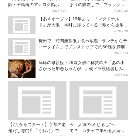
阪・千鳥橋のアナログ掲示板
まりの眼差しで「ブラック秀
が話題、かつて駅にあった“伝
吉がログイン」【豊臣兄弟】
2026.7.27
2026.7.30
言板”がモデルに
【あすオープン】16年ぶり…「マクドナル
ド」が大阪・本町に帰ってくる！駅から徒歩1
分＆23時まで
2026.7.28
梅田で「時間無制限」食べ放題…ランチからテ
ィータイムまでノンストップで約60種を満喫
2026.7.13
病床の母親役・29歳女優に称賛の声「あの小
さかった加恋ちゃんが…」朝ドラ視聴者しみじ
み
2026.8.6
【7月からスタート】京都の老
今、人気の“めじるし”っ
舗だし専門店「うね乃」で、
て？ ガチャで集める人続