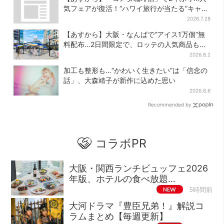
気フェアが復活！“ハワイ旅行が当たる”キャン
ペーンも
2026.7.28
【あすから】大阪・なんばで“アイス1万個”無
料配布…2日間限定で、ロッテの人気商品もら
える
2026.8.2
加工も整形も…“かわいく生きたい”は「信念の
話」、大森靖子が新作に込めた思い
2026.8.6
Recommended by
コラボPR
大阪・関西ランチビュッフェ2026
年版、ホテルの食べ放題…
NEW
5時間前
大河ドラマ『豊臣兄弟！』解説コ
ラムまとめ【毎週更新】