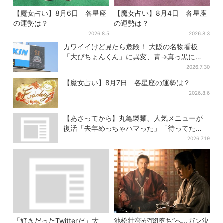
【魔女占い】8月6日 各星座
【魔女占い】8月4日 各星座
の運勢は？
の運勢は？
2026.8.5
2026.8.3
カワイイけど見たら危険！ 大阪の名物看板
「大ぴちょんくん」に異変、青→真っ黒に…
2026.7.30
【魔女占い】8月7日 各星座の運勢は？
2026.8.6
【あさってから】丸亀製麺、人気メニューが
復活「去年めっちゃハマった」「待ってた
よ！」「夏の救世主」
2026.7.19
「好きだったTwitterだ」大
池松壮亮が“闇堕ち”へ…ガン決