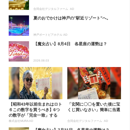
合同会社デジタルファーム AD
夏のおでかけは神戸の”駅近リゾート”へ。
神戸ポートピアホテル AD
【魔女占い】8月4日 各星座の運勢は？
2026.08.03
【昭和43年以前生まれはロト
「玄関に〇〇を置いた後に宝
６この数字を買うべき】6つ
くじ買いなさい」簡単に当選
の数字が「完全一致」する
方...
株式会社MURA AD
合同会社デジタルファーム AD