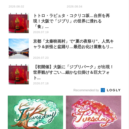
2026.08.02
2026.08.04
トトロ・ラピュタ・コクリコ坂…台所を再
現！大阪で「ジブリ」の世界に浸れる
「食」...
2026.07.19
京都「太秦映画村」で“夏の夜祭り”、人気キ
ャラ＆妖怪と盆踊り…最恐お化け屋敷もリ...
2026.07.23
【初開催】大阪に「ジブリパーク」が出現！
世界観がすごい…細かな仕掛け＆巨大フォ
ト...
2026.07.18
Recommended by