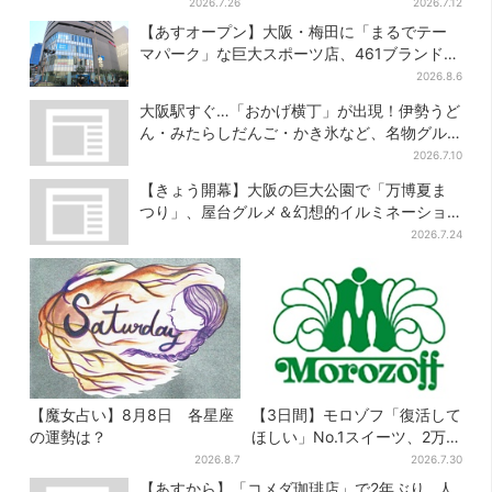
削りたて「かつお節」のモー
出…収集家とメーカーに聞い
2026.7.26
2026.7.12
ニング登場
たヒットの背景
【あすオープン】大阪・梅田に「まるでテー
マパーク」な巨大スポーツ店、461ブランド集
結！ 6フロアをまとめて紹介
2026.8.6
大阪駅すぐ…「おかげ横丁」が出現！伊勢うど
ん・みたらしだんご・かき氷など、名物グル
メが集結
2026.7.10
【きょう開幕】大阪の巨大公園で「万博夏ま
つり」、屋台グルメ＆幻想的イルミネーショ
ン…計27日間開催
2026.7.24
【魔女占い】8月8日 各星座
【3日間】モロゾフ「復活して
の運勢は？
ほしい」No.1スイーツ、2万
3865票から選ばれた名作を限
2026.8.7
2026.7.30
定販売
【あすから】「コメダ珈琲店」で2年ぶり…人