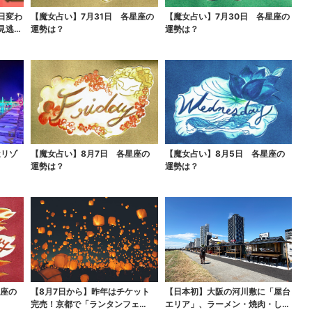
日変わ
【魔女占い】7月31日 各星座の
【魔女占い】7月30日 各星座の
見逃せ
運勢は？
運勢は？
近リゾ
【魔女占い】8月7日 各星座の
【魔女占い】8月5日 各星座の
運勢は？
運勢は？
星座の
【8月7日から】昨年はチケット
【日本初】大阪の河川敷に「屋台
完売！京都で「ランタンフェ
エリア」、ラーメン・焼肉・しゃ