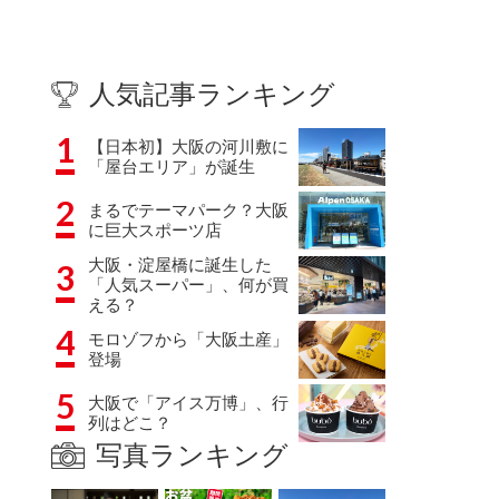
人気記事ランキング
1
【日本初】大阪の河川敷に
「屋台エリア」が誕生
2
まるでテーマパーク？大阪
に巨大スポーツ店
大阪・淀屋橋に誕生した
3
「人気スーパー」、何が買
える？
4
モロゾフから「大阪土産」
登場
5
大阪で「アイス万博」、行
列はどこ？
写真ランキング