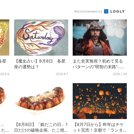
ス」、最大3500の光が...
ぶしゃぶ・カフェまで...
Recommended by
各星
【魔女占い】8月8日 各星
また史実無視？初めて見る
座の運勢は？
パターンの“明智の末路”…実
は、ありえなくもない！？
26.8.6
2026.8.7
2026.7.29
【豊臣兄弟】
こ」
【8月8日】「銀だこの日」1
【8月7日から】昨年はチケ
、た
日だけの破格企画、たこ焼
ット完売！京都で「ランタ