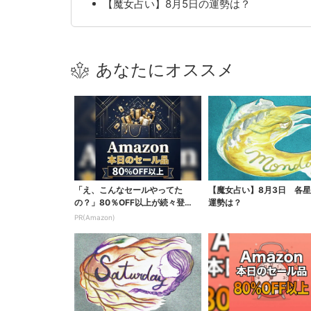
【魔女占い】8月5日の運勢は？
あなたにオススメ
「え、こんなセールやってた
【魔女占い】8月3日 各
の？」80％OFF以上が続々登
運勢は？
場！Amazonの本気が...
PR(Amazon)