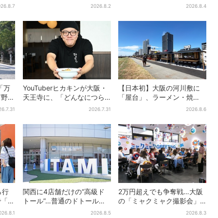
今年こ
き1舟が88円に…先着88名
ンフェス」、最大3500の光
26.8.7
2026.8.2
2026.8.4
限り
が夜空に…会場には縁日も
「万
YouTuberヒカキンが大阪・
【日本初】大阪の河川敷に
河野純
天王寺に、「どんなにつら
「屋台」、ラーメン・焼
グルー
い時でも…」ラーメン愛＆兄
肉・しゃぶしゃぶ・カフェ
26.7.31
2026.7.31
2026.8.6
セイキンとの思い出を語る
まで…22店舗がオープン
ら行
関西に4店舗だけの“高級ド
2万円超えでも争奪戦…大阪
で「ど
トール”…普通のドトール
の「ミャクミャク撮影会」
分
と、何が違う？コーヒーは
に全国からファン集結、参
026.8.1
2026.8.5
2026.8.3