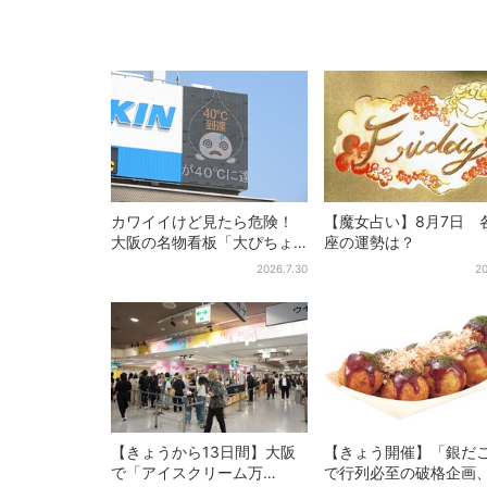
カワイイけど見たら危険！
【魔女占い】8月7日 
大阪の名物看板「大ぴちょ
座の運勢は？
んくん」に異変、青→真っ
2026.7.30
20
黒に…
【きょうから13日間】大阪
【きょう開催】「銀だ
で「アイスクリーム万
で行列必至の破格企画