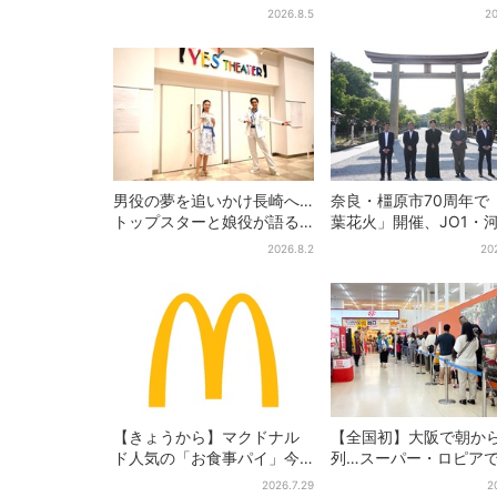
博」、全国34ブランド・
こ焼き1舟が88円に「
2026.8.5
20
100種超…初登場の「チョコ
そ…」
ソフト」に行列
男役の夢を追いかけ長崎へ…
奈良・橿原市70周年で
トップスターと娘役が語る
葉花火」開催、JO1・
「ハウステンボス歌劇団」
喜がアンバサダーに…
2026.8.2
20
とは？大阪で初公演開催
プ楽曲ともシンクロ
【きょうから】マクドナル
【全国初】大阪で朝か
ド人気の「お食事パイ」今
列…スーパー・ロピア
年も登場、熱々とろ～り夏
デカ抽選会」、開始30
2026.7.29
2