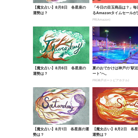
【魔女占い】8月8日 各星座の
「今日の目玉商品は？」毎
運勢は？
るAmazonタイムセールが
ない
PR(Amazon)
【魔女占い】8月6日 各星座の
夏のおでかけは神戸の”駅
運勢は？
ート”へ。
PR(神戸ポートピアホテル)
【魔女占い】8月1日 各星座の運
【魔女占い】8月2日 各
勢は？
運勢は？