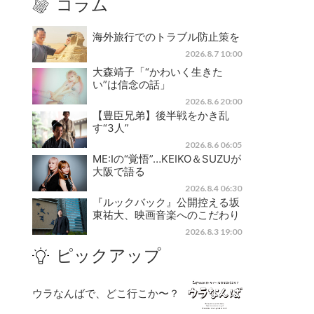
コラム
海外旅行でのトラブル防止策を
2026.8.7 10:00
大森靖子「“かわいく生きた
い”は信念の話」
2026.8.6 20:00
【豊臣兄弟】後半戦をかき乱
す“3人”
2026.8.6 06:05
ME:Iの“覚悟”…KEIKO＆SUZUが
大阪で語る
2026.8.4 06:30
『ルックバック』公開控える坂
東祐大、映画音楽へのこだわり
2026.8.3 19:00
ピックアップ
ウラなんばで、どこ行こか〜？