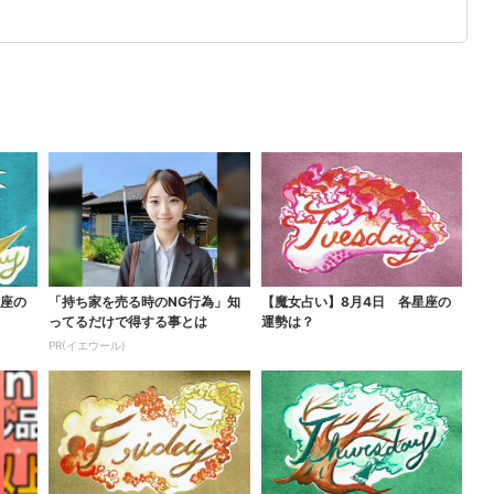
星座の
「持ち家を売る時のNG行為」知
【魔女占い】8月4日 各星座の
ってるだけで得する事とは
運勢は？
PR(イエウール)