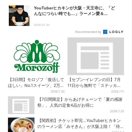
YouTuberヒカキンが大阪・天王寺に、「ど
んなにつらい時でも…」ラーメン愛＆...
2026.07.31
Recommended by
【3日間】モロゾフ「復活して
【セブン‐イレブンの日】7月
ほしい」No.1スイーツ、2万
11日から無料で「ステッカ
3865票から選ばれた名作を限
ー」もらえる！おにぎり・配
2026.7.30
2026.7.11
定販売
送トラックなど全4種…店頭で
【7日間限定】からあげチェーンで「夏の感謝
先着100枚
祭」、人気の定食4品がお得に
2026.7.25
【関西初】チケット即完…YouTuberヒカキン
のラーメン店「みそきん」が大阪上陸！「待