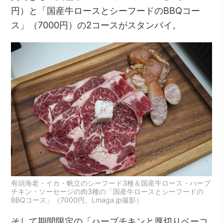
円）と「国産牛ロースとシーフードのBBQコー
ス」（7000円）の2コースがスタンバイ。
有頭海老・イカ・帆立のシーフード3種＆国産牛ロース・ハーブ
チキン・ソーセージの肉3種の「国産牛ロースとシーフードの
BBQコース」（7000円、Lmaga.jp撮影）
そして期間限定の「ハーブチキンと厚切りベーコ