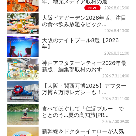
年、地元メディア取材の最…
NEW
2026.8.6 15:00
大阪ビアガーデン2026年版、注目
の食べ飲み放題をピック…
2026.8.4 13:00
大阪のナイトプール8選【2026
年】
2026.8.3 11:00
神戸アフタヌーンティー2026年最
新版、編集部取材のおす…
2026.7.31 14:00
【大阪・関西万博2025】アフター
万博＆万博レガシーも！…
2026.7.31 11:00
食べてほぐして「仁淀ブルー」で
ととのう…夏の高知旅[PR…
2026.7.30 09:00
新幹線＆ドクターイエローが人気