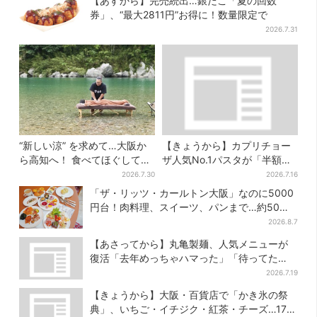
【あすから】完売続出…銀だこ「夏の回数
券」、“最大2811円”お得に！数量限定で
2026.7.31
“新しい涼” を求めて…大阪か
【きょうから】カプリチョー
ら高知へ！ 食べてほぐして
ザ人気No.1パスタが「半額」
「仁淀ブルー」でととのう体
に！大創業祭の第2弾まもなく
2026.7.30
2026.7.16
験旅【2026夏最新版】
スタート
「ザ・リッツ・カールトン大阪」なのに5000
円台！肉料理、スイーツ、パンまで…約50種
類が食べ放題
2026.8.7
【あさってから】丸亀製麺、人気メニューが
復活「去年めっちゃハマった」「待ってた
よ！」「夏の救世主」
2026.7.19
【きょうから】大阪・百貨店で「かき氷の祭
典」、いちご・イチジク・紅茶・チーズ…17店