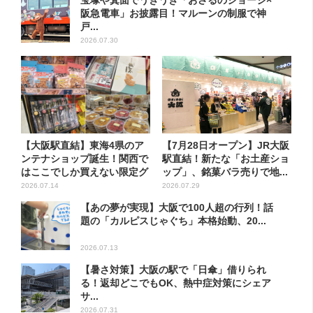
宝塚や箕面でうきうき「おさるのジョージ×
阪急電車」お披露目！マルーンの制服で神
戸...
2026.07.30
【大阪駅直結】東海4県のア
【7月28日オープン】JR大阪
ンテナショップ誕生！関西で
駅直結！新たな「お土産ショ
はここでしか買えない限定グ
ップ」、銘菓バラ売りで地...
ル...
2026.07.14
2026.07.29
【あの夢が実現】大阪で100人超の行列！話
題の「カルピスじゃぐち」本格始動、20...
2026.07.13
【暑さ対策】大阪の駅で「日傘」借りられ
る！返却どこでもOK、熱中症対策にシェア
サ...
2026.07.31