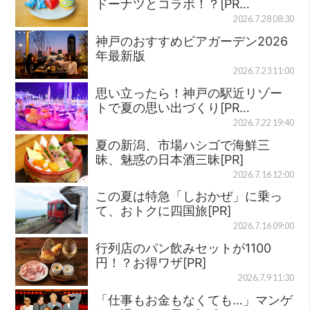
ドーナツとコラボ！？[PR…
2026.7.28 08:30
神戸のおすすめビアガーデン2026
年最新版
2026.7.23 11:00
思い立ったら！神戸の駅近リゾー
トで夏の思い出づくり[PR…
2026.7.22 19:40
夏の新潟、市場ハシゴで海鮮三
昧、魅惑の日本酒三昧[PR]
2026.7.16 12:00
この夏は特急「しおかぜ」に乗っ
て、おトクに四国旅[PR]
2026.7.16 09:00
行列店のパン飲みセットが1100
円！？お得ワザ[PR]
2026.7.9 11:30
「仕事もお金もなくても…」マンゲ