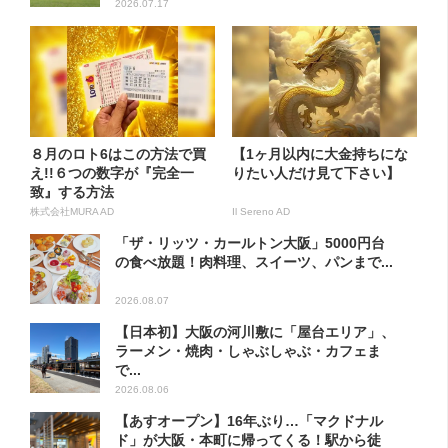
2026.07.17
８月のロト6はこの方法で買
【1ヶ月以内に大金持ちにな
え!!６つの数字が『完全一
りたい人だけ見て下さい】
致』する方法
株式会社MURA AD
Il Sereno AD
「ザ・リッツ・カールトン大阪」5000円台
の食べ放題！肉料理、スイーツ、パンまで...
2026.08.07
【日本初】大阪の河川敷に「屋台エリア」、
ラーメン・焼肉・しゃぶしゃぶ・カフェま
で...
2026.08.06
【あすオープン】16年ぶり…「マクドナル
ド」が大阪・本町に帰ってくる！駅から徒