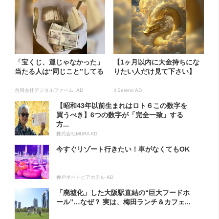
「宝くじ、運じゃなかった」
【1ヶ月以内に大金持ちにな
当たる人は“同じこと”してる
りたい人だけ見て下さい】
合同会社デジタルファーム AD
Il Sereno AD
【昭和43年以前生まれはロト６この数字を
買うべき】6つの数字が「完全一致」する
方...
株式会社MURA AD
今すぐリゾート行きたい！車がなくてもOK
神戸ポートピアホテル AD
「廃墟化」した大阪駅直結の“巨大フードホ
ール”…なぜ？ 実は、梅田ランチ＆カフェ...