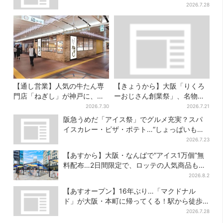
舗のメニュー集結
2026.7.28
【通し営業】人気の牛たん専
【きょうから】大阪「りくろ
門店「ねぎし」が神戸に、
ーおじさん創業祭」、名物
「想像しただけでお腹空
の“和菓子”を梅田で販売 6日
2026.7.30
2026.7.21
く…」SNSで喜びの声
間限定でお得に
阪急うめだ「アイス祭」でグルメ充実？スパ
イスカレー・ピザ・ポテト…“しょっぱいもの
食べたい”が叶う
2026.7.23
【あすから】大阪・なんばで“アイス1万個”無
料配布…2日間限定で、ロッテの人気商品もら
える
2026.8.2
【あすオープン】16年ぶり…「マクドナル
ド」が大阪・本町に帰ってくる！駅から徒歩1
分＆23時まで
2026.7.28