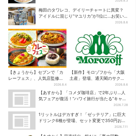
ってました」と話題
2026.8.3
梅田のタワレコ、デイリーチャートに異変？
アイドルに混じり“マユリカ”が1位に…お笑い
が強すぎる理由とは
2026.8.6
【きょうから】セブンで「カ
【新作】モロゾフから「大阪
レーフェス」、人気店監修メ
土産」登場、通天閣のサクサ
ニューなど全15品！お得な割
クスイーツ 6カ所で順次発売
2026.8.4
2026.8.6
引キャンペーンは2週間だけ
【あすから】「コメダ珈琲店」で2年ぶり…人
気フェアが復活！“ハワイ旅行が当たる”キャン
ペーンも
2026.7.28
1リットルはデカすぎ！「ゼッテリア」に巨大
ドリンク6種が登場、セット変更で350円お得
に
2026.7.11