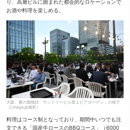
り、高層ビルに囲まれた都会的なロケーションで
お酒や料理を楽しめる。
大阪、夏の風物詩「サントリービル屋上ビアガーデン」の様子
（Lmaga.jp撮影）
料理はコース制となっており、期間中いつでも注
文できる「国産牛ロースのBBQコース」（6000