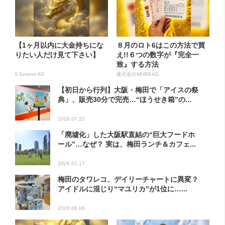
【1ヶ月以内に大金持ちにな
８月のロト6はこの方法で買
りたい人だけ見て下さい】
え!!６つの数字が『完全一
致』する方法
Il Sereno AD
株式会社MURA AD
【初日から行列】大阪・梅田で「アイスの祭
典」、販売30分で完売…“ほうせき箱”の...
2026.07.22
「廃墟化」した大阪駅直結の“巨大フードホ
ール”…なぜ？ 実は、梅田ランチ＆カフェ...
2026.07.17
梅田のタワレコ、デイリーチャートに異変？
アイドルに混じり“マユリカ”が1位に…...
2026.08.06