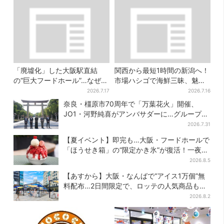
「廃墟化」した大阪駅直結
関西から最短1時間の新潟へ！
の“巨大フードホール”…なぜ？
市場ハシゴで海鮮三昧、魅惑
実は、梅田ランチ＆カフェの
の日本酒、発酵グルメも
2026.7.17
2026.7.16
穴場だった
奈良・橿原市70周年で「万葉花火」開催、
JO1・河野純喜がアンバサダーに…グループ楽
曲ともシンクロ
2026.7.31
【夏イベント】即完も…大阪・フードホールで
「ほうせき箱」の“限定かき氷”が復活！一夜限
りの盆踊りも
2026.8.5
【あすから】大阪・なんばで“アイス1万個”無
料配布…2日間限定で、ロッテの人気商品もら
える
2026.8.2