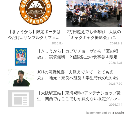
【きょうから】限定ポーチは
2万円超えでも争奪戦…大阪の
今だけ…サンマルクカフェ初
「ミャクミャク撮影会」に全
の「夏福袋」、実質無料でレ
国からファン集結、参加者に
2026.8.4
2026.8.3
アグッズが手に入る
聞いた「それでも会いたい理
【きょうから】カプリチョーザから「夏の福
由」
袋」、実質無料…？値段以上の食事券＆限定ア
イテム付き
2026.7.31
JO1の河野純喜「力添えできて、とても光
栄」、地元・奈良へ凱旋！学生時代の思い出
エピソードも
2026.7.30
【大阪駅直結】東海4県のアンテナショップ誕
生！関西ではここでしか買えない限定グルメ
も
2026.7.14
Recommended by