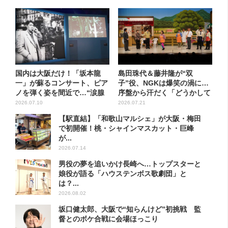
国内は大阪だけ！「坂本龍
島田珠代＆藤井隆が“双
一」が蘇るコンサート、ピア
子”役、NGKは爆笑の渦に…
ノを弾く姿を間近で…“涙腺
序盤から汗だく「どうかして
が崩...
まし...
2026.07.10
2026.07.21
【駅直結】「和歌山マルシェ」が大阪・梅田
で初開催！桃・シャインマスカット・巨峰
が...
2026.07.14
男役の夢を追いかけ長崎へ…トップスターと
娘役が語る「ハウステンボス歌劇団」と
は？...
2026.08.02
坂口健太郎、大阪で“知らんけど”初挑戦 監
督とのボケ合戦に会場ほっこり