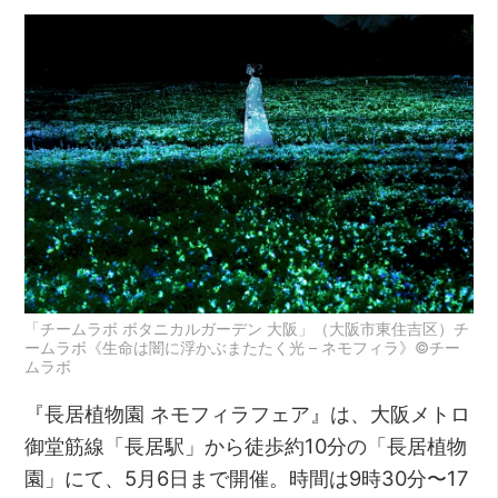
「チームラボ ボタニカルガーデン 大阪」（大阪市東住吉区）チ
ームラボ《生命は闇に浮かぶまたたく光 – ネモフィラ》©チー
ムラボ
『長居植物園 ネモフィラフェア』は、大阪メトロ
御堂筋線「長居駅」から徒歩約10分の「長居植物
園」にて、5月6日まで開催。時間は9時30分〜17