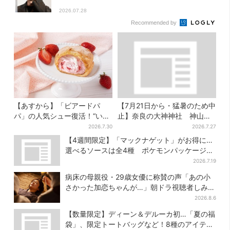
2026.07.28
Recommended by
【あすから】「ビアードパ
【7月21日から・猛暑のため中
パ」の人気シュー復活！“いち
止】奈良の大神神社 神山登
ご×チーズケーキ”「待ってま
拝受付を中止…「こういう英
2026.7.30
2026.7.27
した」とSNSで大歓喜
断は増えて欲しい」
【4週間限定】「マックナゲット」がお得に…
選べるソースは全4種 ポケモンパッケージは
今だけ
2026.7.19
病床の母親役・29歳女優に称賛の声「あの小
さかった加恋ちゃんが…」朝ドラ視聴者しみじ
み
2026.8.6
【数量限定】ディーン＆デルーカ初…「夏の福
袋」、限定トートバッグなど！8種のアイテム