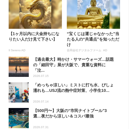
【1ヶ月以内に大金持ちにな
“宝くじは運じゃなかった”当
りたい人だけ見て下さい】
たる人の“共通点”を知っただ
け
Il Sereno AD
合同会社デジタルファーム AD
【過去最大】時かけ・サマーウォーズ…話題
の「細田守」展が大阪で、貴重な資料に
「泣...
2026.07.15
「めっちゃ涼しい」ミストに打ち水、びしょ
濡れも…USJ流の熱中症対策、小学生10...
2026.07.14
【500円〜】大阪の“市民ナイトプール”3
選…夜だから涼しい＆コスパ最強
2026.07.31