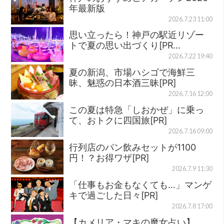
年最新版
2026.7.23 11:00
思い立ったら！神戸の駅近リゾー
トで夏の思い出づくり[PR…
2026.7.22 19:40
夏の新潟、市場ハシゴで海鮮三
昧、魅惑の日本酒三昧[PR]
2026.7.16 12:00
この夏は特急「しおかぜ」に乗っ
て、おトクに四国旅[PR]
2026.7.16 09:00
行列店のパン飲みセットが1100
円！？お得ワザ[PR]
2026.7.9 11:30
「仕事もお金もなくても…」マンゲ
キで過ごした日々[PR]
2026.7.8 17:00
【カメリア・マキの魔女占い】