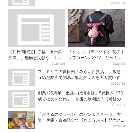
が勢ぞろい
2026.7.26
【12日間限定】赤福「五十鈴
「やばい」USJ“バイオ”初のポ
茶屋」、無病息災願う「土用
ップコーンバケツ、リッカー
さわ餅」販売スタート 関西8
が背中に張りつく衝撃デザイ
2026.7.15
2026.8.5
カ所でも買える
ンに騒然…フレーバーにも反
ファミリアの夏恒例「みらい百貨店」、阪急
応
うめだ本店で開幕…限定グッズを大人買いする
人続出
2026.7.22
創業125周年「土井志ば漬本舗」5代目が「70
歳で社長を交代」、今後の展開は？【老舗の
継承】
2026.7.11
「おさるのジョージ」のパン＆スイーツ、大
阪・兵庫・京都限定で【きょうから】発売ス
タート
2026.8.4