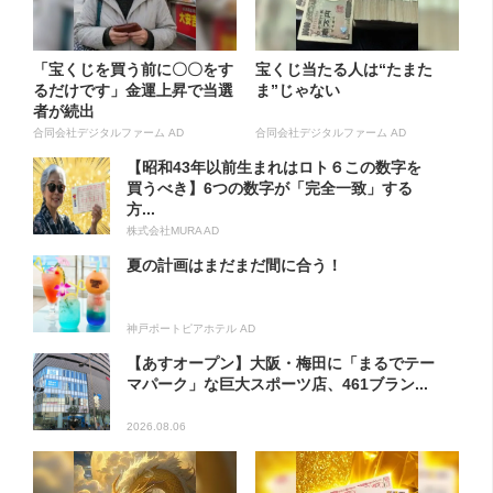
「宝くじを買う前に〇〇をす
宝くじ当たる人は“たまた
るだけです」金運上昇で当選
ま”じゃない
者が続出
合同会社デジタルファーム AD
合同会社デジタルファーム AD
【昭和43年以前生まれはロト６この数字を
買うべき】6つの数字が「完全一致」する
方...
株式会社MURA AD
夏の計画はまだまだ間に合う！
神戸ポートピアホテル AD
【あすオープン】大阪・梅田に「まるでテー
マパーク」な巨大スポーツ店、461ブラン...
2026.08.06