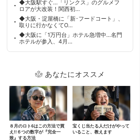
◆大阪駅すぐ…「リンクス」のグルメフ
ロアが大改装！関西初…
◆大阪・淀屋橋に「新･フードコート」、
取りに行かなくてO…
◆大阪に「1万円台」ホテル急増中…名門
ホテルが参入、4月…
あなたにオススメ
８月のロト6はこの方法で買
宝くじ当たる人だけがやって
え!!６つの数字が『完全一
いること、教えます
致』する方法