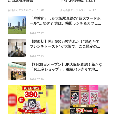
た当選者が暴露
する“ある特徴”とは？
合同会社デジタルファーム AD
合同会社デジタルファーム AD
「廃墟化」した大阪駅直結の“巨大フードホ
ール”…なぜ？ 実は、梅田ランチ＆カフェ...
2026.07.17
【関西初】累計500万枚売れた！“焼きたて
フレンチトースト”が大阪で、ここ限定の...
2026.07.13
【7月28日オープン】JR大阪駅直結！新たな
「お土産ショップ」、銘菓バラ売りで地...
2026.07.29