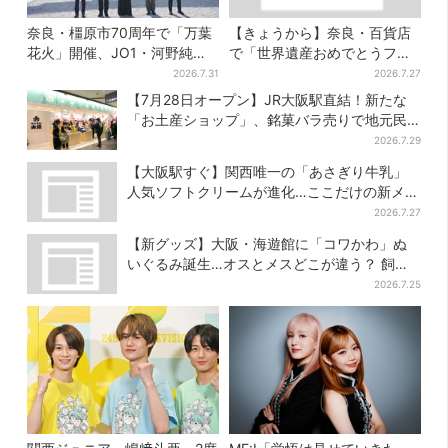
奈良・橿原市70周年で「万葉
【きょうから】奈良・百貨店
花火」開催、JO1・河野純喜
で「世界遺産おめでとうフェ
がアンバサダーに…グループ
ア」…2日間限定でコーヒー無
2026.7.31
2026.7.27
楽曲ともシンクロ
料配布
【7月28日オープン】JR大阪駅直結！新たな
「お土産ショップ」、銘菓バラ売りで地元民
の“おやつ調達”にも
2026.7.29
【大阪駅すぐ】関西唯一の「あさぎり牛乳」
人気ソフトクリームが進化…ここだけの新メニ
ューも仲間入り
2026.7.27
【新グッズ】大阪・海遊館に「コワかわ」ぬ
いぐるみ誕生…オスとメスどこが違う？ 飼育
員監修でリアルに再現
2026.7.25