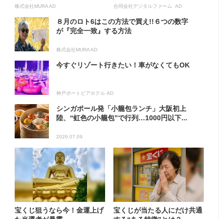
株式会社MURA AD
合同会社デジタルファーム AD
８月のロト6はこの方法で買え!!６つの数字
が『完全一致』する方法
株式会社MURA AD
今すぐリゾート行きたい！車がなくてもOK
神戸ポートピアホテル AD
シンガポール発「小籠包ランチ」大阪初上
陸、“虹色の小籠包”で行列…1000円以下...
2026.07.09
宝くじ狙うなら今！金運上げ
宝くじが当たる人にだけ共通