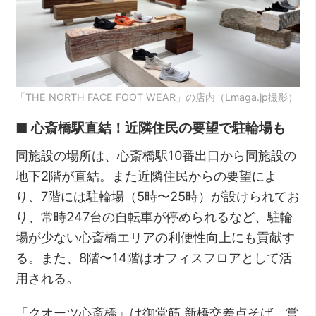
「THE NORTH FACE FOOT WEAR」の店内（Lmaga.jp撮影）
■ 心斎橋駅直結！近隣住民の要望で駐輪場も
同施設の場所は、心斎橋駅10番出口から同施設の
地下2階が直結。また近隣住民からの要望によ
り、7階には駐輪場（5時〜25時）が設けられてお
り、常時247台の自転車が停められるなど、駐輪
場が少ない心斎橋エリアの利便性向上にも貢献す
る。また、8階〜14階はオフィスフロアとして活
用される。
「クオーツ心斎橋」は御堂筋 新橋交差点そば。営