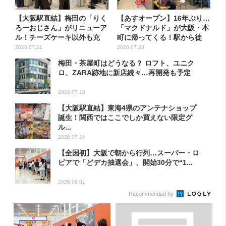
【大阪駅直結】梅田の「りく
【あすオープン】16年ぶり…
ろーおじさん」がリニューア
「マクドナルド」が大阪・本
ル！チーズケーキ以外も充
町に帰ってくる！駅から徒
実…...
歩...
2026.07.21
2026.07.28
梅田・茶屋町はどうなる？ ロフト、ユニク
ロ、ZARA跡地に新店続々…再開発も予定
2026.07.10
【大阪駅直結】東海4県のアンテナショップ
誕生！関西ではここでしか買えない限定グ
ル...
2026.07.14
【全国初】大阪で朝から行列…スーパー・ロ
ピアで「どデカ抽選会」、開始30分で“1...
2026.08.01
Recommended by