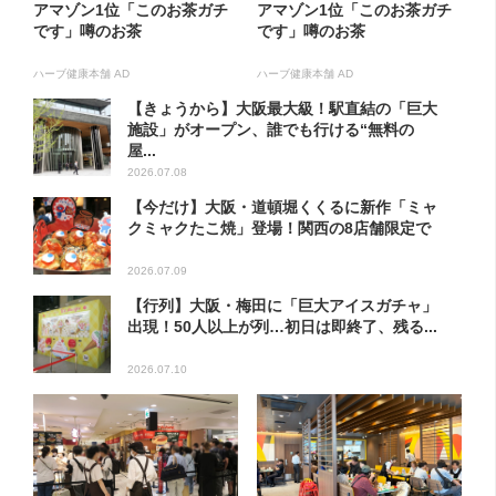
アマゾン1位「このお茶ガチ
アマゾン1位「このお茶ガチ
です」噂のお茶
です」噂のお茶
ハーブ健康本舗 AD
ハーブ健康本舗 AD
【きょうから】大阪最大級！駅直結の「巨大
施設」がオープン、誰でも行ける“無料の
屋...
2026.07.08
【今だけ】大阪・道頓堀くくるに新作「ミャ
クミャクたこ焼」登場！関西の8店舗限定で
2026.07.09
【行列】大阪・梅田に「巨大アイスガチャ」
出現！50人以上が列…初日は即終了、残る...
2026.07.10