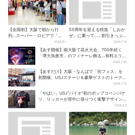
【全国初】大阪で朝から行
55周年を迎える特急「しおか
列…スーパー・ロピアで「ど
ぜ」に乗って……割引きっぷ
デカ抽選会」、開始30分で“1
で、松山・道後温泉と南予を
2026.8.1
2026.7.16
等黒毛和牛”の当選も
満喫【大阪から愛媛へおトク
【あす開催】南大阪で花火大会、700年続く
旅】
「堺大魚夜市」のフィナーレ飾る…有料エリア
外は観覧制限も
2026.7.30
【あすだけ】大阪・なんばで「街フェス」を
初開催、USJステージ＆豪華ゲストのトークシ
ョーも！参加無料で
2026.7.31
「やばい」USJ“バイオ”初のポップコーンバケ
ツ、リッカーが背中に張りつく衝撃デザイン
に騒然…フレーバーにも反応
2026.8.5