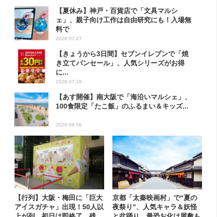
【夏休み】神戸・百貨店で「文具マルシ
ェ」、親子向け工作は自由研究にも！入場無
料で
2026.07.27
【きょうから3日間】セブンイレブンで「焼
き立てパンセール」、人気シリーズがお得
に...
2026.07.18
【あす開催】南大阪で「海沿いマルシェ」、
100食限定「たこ飯」のふるまい＆キッズ...
2026.08.06
【行列】大阪・梅田に「巨大
京都「太秦映画村」で“夏の
アイスガチャ」出現！50人以
夜祭り”、人気キャラ＆妖怪
上が列…初日は即終了、残
と盆踊り…最恐お化け屋敷も