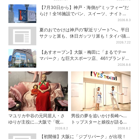
ービス拡大
さ…くはない」
【7月30日から】神戸・海側が“ミッフィー”だ
らけ！全16施設でパン、スイーツ、ナイトマ
ーケットも
2026.8.3
夏のおでかけは神戸の”駅近リゾート”へ。平日
サクッと派も、休日ガッツリ派も！タイパ抜
群、約20種の楽しみ方
2026.7.22
【あすオープン】大阪・梅田に「まるでテー
マパーク」な巨大スポーツ店、461ブランド集
結！ 6フロアをまとめて紹介
2026.8.6
マユリカ中谷の元同居人・さ
男役の夢を追いかけ長崎へ…
ゆりが主役に…大阪で「呪物
トップスターと娘役が語る
展」開催、コンセプトは“呪物
「ハウステンボス歌劇団」と
2026.8.2
2026.8.2
たちのお茶会”
は？大阪で初公演開催
【初開催】大阪に「ジブリパーク」が出現！