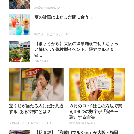
株式会社MURA AD
夏の計画はまだまだ間に合う！
神戸ポートピアホテル AD
【きょうから】大阪の温泉施設で初！ちょっ
と怖い…？体験型イベント、限定グルメ＆
盆...
2026.08.08
宝くじが当たる人にだけ共通
８月のロト6はこの方法で買
する“ある特徴”とは？
え!!６つの数字が『完全一
致』する方法
合同会社デジタルファーム AD
株式会社MURA AD
【駅直結】「和歌山マルシェ」が大阪・梅田