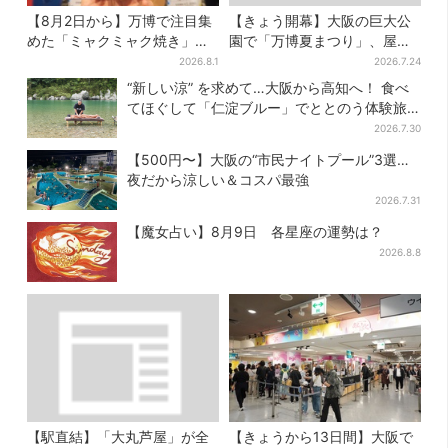
【8月2日から】万博で注目集
【きょう開幕】大阪の巨大公
めた「ミャクミャク焼き」初
園で「万博夏まつり」、屋台
グッズ化！大阪・梅田だけの
グルメ＆幻想的イルミネーシ
2026.8.1
2026.7.24
新商品が登場
ョン…計27日間開催
“新しい涼” を求めて…大阪から高知へ！ 食べ
てほぐして「仁淀ブルー」でととのう体験旅
【2026夏最新版】
2026.7.30
【500円〜】大阪の“市民ナイトプール”3選…
夜だから涼しい＆コスパ最強
2026.7.31
【魔女占い】8月9日 各星座の運勢は？
2026.8.8
【駅直結】「大丸芦屋」が全
【きょうから13日間】大阪で