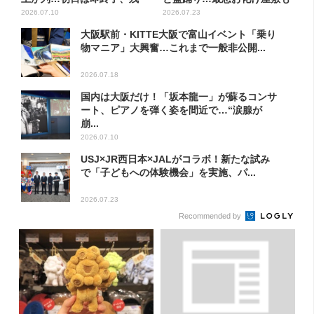
る...
リ...
2026.07.10
2026.07.23
大阪駅前・KITTE大阪で富山イベント「乗り
物マニア」大興奮…これまで一般非公開...
2026.07.18
国内は大阪だけ！「坂本龍一」が蘇るコンサ
ート、ピアノを弾く姿を間近で…“涙腺が
崩...
2026.07.10
USJ×JR西日本×JALがコラボ！新たな試み
で「子どもへの体験機会」を実施、パ...
2026.07.23
Recommended by