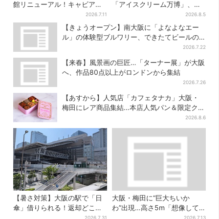
館リニューアル！キャビア・
「アイスクリーム万博」、全
トリュフ・紅茶…関西初グル
国34ブランド・100種超…初
2026.7.11
2026.8.5
メ＆焼き菓子も
登場の「チョコソフト」に行
【きょうオープン】南大阪に「よなよなエー
列
ル」の体験型ブルワリー、できたてビールの
試飲や醸造所見学も
2026.7.22
【来春】風景画の巨匠…「ターナー展」が大阪
へ、作品80点以上がロンドンから集結
2026.7.26
【あすから】人気店「カフェタナカ」大阪・
梅田にレア商品集結…本店人気パン＆限定クッ
キー缶も！ 7日間の夏イベント
2026.8.6
【暑さ対策】大阪の駅で「日
大阪・梅田に“巨大ちいか
傘」借りられる！返却どこで
わ”出現…高さ5m「想像して
もOK、熱中症対策にシェアサ
たより結構デカい」「ちい
2026.7.31
2026.7.13