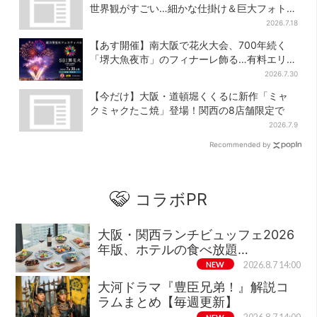
世界観がすごい…細かな仕掛け＆巨大フォトス
ポットに注目
2026.7.18
【あす開催】南大阪で花火大会、700年続く
「堺大魚夜市」のフィナーレ飾る…有料エリア
外は観覧制限も
2026.7.30
【今だけ】大阪・道頓堀くくるに新作「ミャ
クミャクたこ焼」登場！関西の8店舗限定で
2026.7.9
Recommended by
コラボPR
大阪・関西ランチビュッフェ2026
年版、ホテルの食べ放題…
NEW
2026.8.7 14:00
大河ドラマ『豊臣兄弟！』解説コ
ラムまとめ【毎週更新】
NEW