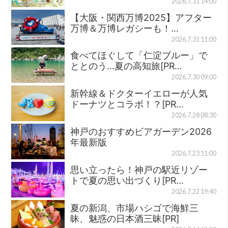
2026.7.31 14:00
【大阪・関西万博2025】アフター
万博＆万博レガシーも！…
2026.7.31 11:00
食べてほぐして「仁淀ブルー」で
ととのう…夏の高知旅[PR…
2026.7.30 09:00
新幹線＆ドクターイエローが人気
ドーナツとコラボ！？[PR…
2026.7.28 08:30
神戸のおすすめビアガーデン2026
年最新版
2026.7.23 11:00
思い立ったら！神戸の駅近リゾー
トで夏の思い出づくり[PR…
2026.7.22 19:40
夏の新潟、市場ハシゴで海鮮三
昧、魅惑の日本酒三昧[PR]