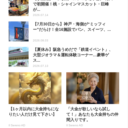
で初開催！桃・シャインマスカット・巨峰
が...
2026.07.14
【7月30日から】神戸・海側が“ミッフィ
ー”だらけ！全16施設でパン、スイーツ、...
2026.08.03
【夏休み】阪急うめだで「鉄道イベント」、
大型ジオラマ＆運転体験コーナー…豪華ゲ
ス...
2026.07.13
【1ヶ月以内に大金持ちにな
「大金が欲しいなら試し
りたい人だけ見て下さい】
て！」あなたも大金持ちの仲
間入りです。
Il Sereno AD
Il Sereno AD