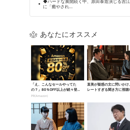
◆ハードな展開続く中、原田泰造演じる吉
に「癒やされ…
あなたにオススメ
「え、こんなセールやってた
直美が疑惑の文に問いかけ
の？」80％OFF以上が続々登
レートすぎる聞き方に視聴
場！Amazonの本気が...
「ド直球で訊いちゃう...
PR(Amazon)