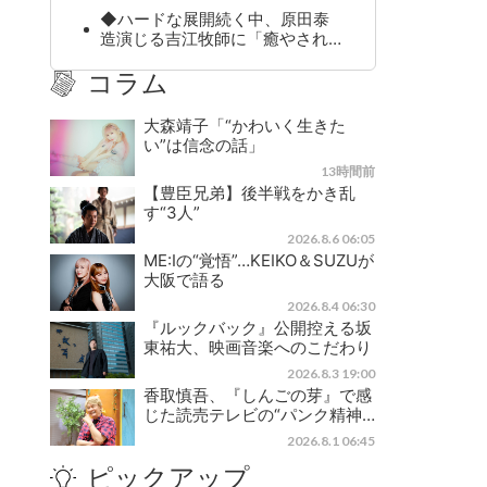
◆ハードな展開続く中、原田泰
造演じる吉江牧師に「癒やされ…
コラム
大森靖子「“かわいく生きた
い”は信念の話」
13時間前
【豊臣兄弟】後半戦をかき乱
す“3人”
2026.8.6 06:05
ME:Iの“覚悟”…KEIKO＆SUZUが
大阪で語る
2026.8.4 06:30
『ルックバック』公開控える坂
東祐大、映画音楽へのこだわり
2026.8.3 19:00
香取慎吾、『しんごの芽』で感
じた読売テレビの“パンク精神…
2026.8.1 06:45
ピックアップ