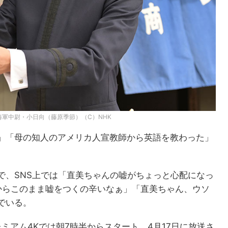
軍中尉・小日向（藤原季節）（C）NHK
」「母の知人のアメリカ人宣教師から英語を教わった」
で、SNS上では「直美ちゃんの嘘がちょっと心配になっ
だからこのまま嘘をつくの辛いなぁ」「直美ちゃん、ウソ
でいる。
レミアム4Kでは朝7時半からスタート。4月17日に放送さ