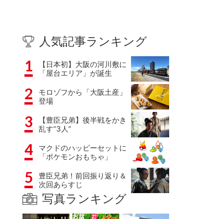
人気記事ランキング
1
【日本初】大阪の河川敷に
「屋台エリア」が誕生
2
モロゾフから「大阪土産」
登場
3
【豊臣兄弟】後半戦をかき
乱す“3人”
4
マクドのハッピーセットに
「ポケモンおもちゃ」
5
豊臣兄弟！前回振り返り＆
次回あらすじ
写真ランキング