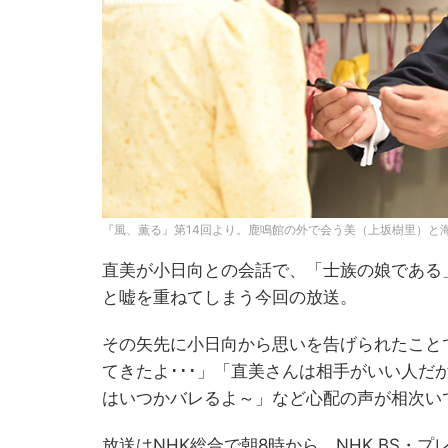
『風、薫る』第14回より。鹿鳴館の外で会う美（上坂樹里）と海
直美が小日向との会話で、「士族の娘である
と嘘を重ねてしまう今回の放送。
その矢先に小日向から思いを告げられたこと
てきたよ･･･」「直美さんは相手がいい人
はいつかバレるよ～」など心配の声が相次い
放送はNHK総合で朝8時から、NHK BS・プ