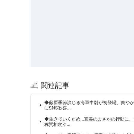
関連記事
◆藤原季節演じる海軍中尉が初登場、爽や
にSNS歓喜…
◆生きていくため…直美のまさかの行動に、
称賛相次ぐ…