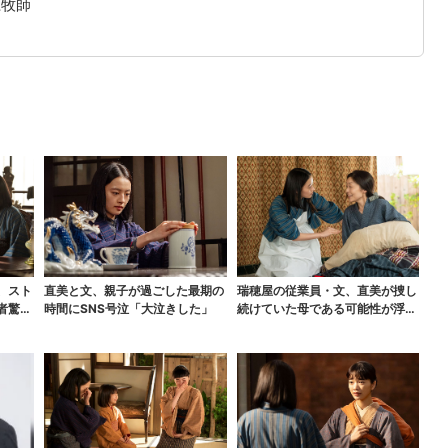
江牧師
、スト
直美と文、親子が過ごした最期の
瑞穂屋の従業員・文、直美が捜し
者驚き
時間にSNS号泣「大泣きした」
続けていた母である可能性が浮
上？ SNS驚き「灯台...