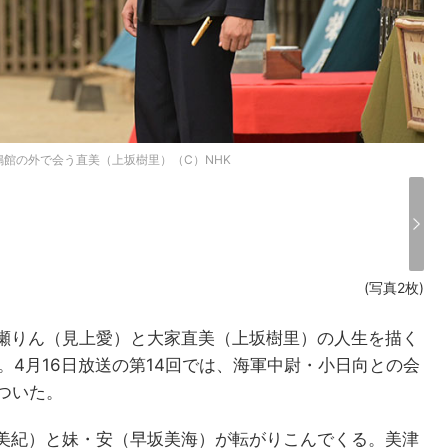
鳴館の外で会う直美（上坂樹里）（C）NHK
(写真2枚)
瀬りん（見上愛）と大家直美（上坂樹里）の人生を描く
。4月16日放送の第14回では、海軍中尉・小日向との会
ついた。
美紀）と妹・安（早坂美海）が転がりこんでくる。美津