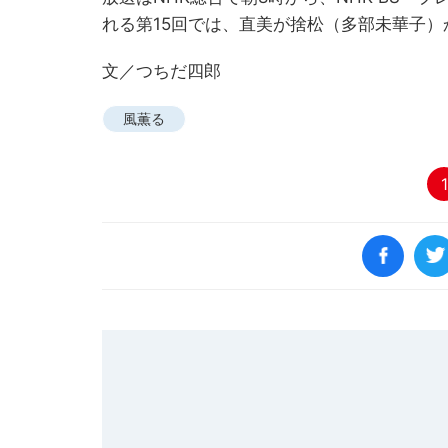
れる第15回では、直美が捨松（多部未華子
文／つちだ四郎
風薫る
1