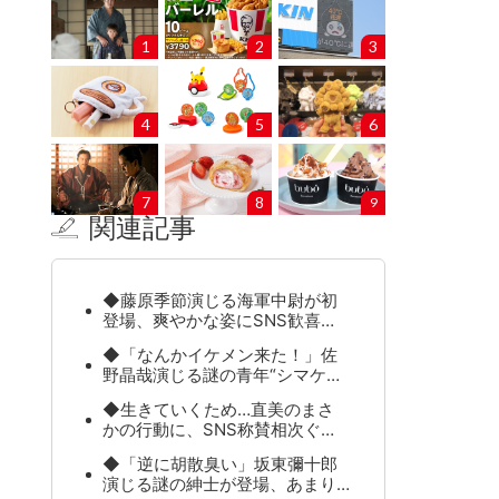
1
2
3
4
5
6
7
8
9
関連記事
◆藤原季節演じる海軍中尉が初
登場、爽やかな姿にSNS歓喜…
◆「なんかイケメン来た！」佐
野晶哉演じる謎の青年“シマケ…
◆生きていくため…直美のまさ
かの行動に、SNS称賛相次ぐ…
◆「逆に胡散臭い」坂東彌十郎
演じる謎の紳士が登場、あまり…