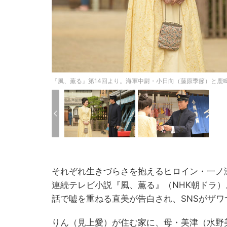
『風、薫る』第14回より。海軍中尉・小日向（藤原季節）と鹿
それぞれ生きづらさを抱えるヒロイン・一ノ
連続テレビ小説『風、薫る』（NHK朝ドラ）
話で嘘を重ねる直美が告白され、SNSがザワ
りん（見上愛）が住む家に、母・美津（水野