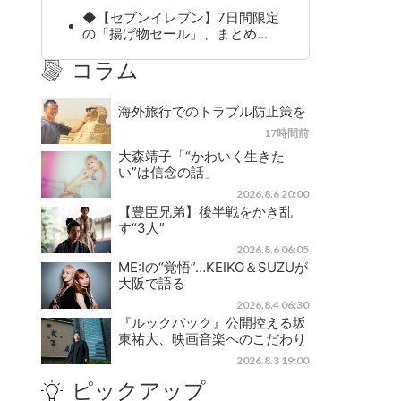
◆【セブンイレブン】7日間限定
の「揚げ物セール」、まとめ…
コラム
海外旅行でのトラブル防止策を
17時間前
大森靖子「“かわいく生きた
い”は信念の話」
2026.8.6 20:00
【豊臣兄弟】後半戦をかき乱
す“3人”
2026.8.6 06:05
ME:Iの“覚悟”…KEIKO＆SUZUが
大阪で語る
2026.8.4 06:30
『ルックバック』公開控える坂
東祐大、映画音楽へのこだわり
2026.8.3 19:00
ピックアップ