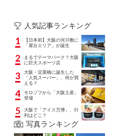
人気記事ランキング
1
【日本初】大阪の河川敷に
「屋台エリア」が誕生
2
まるでテーマパーク？大阪
に巨大スポーツ店
大阪・淀屋橋に誕生した
3
「人気スーパー」、何が買
える？
4
モロゾフから「大阪土産」
登場
5
大阪で「アイス万博」、行
列はどこ？
写真ランキング