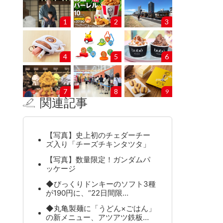
1
2
3
4
5
6
7
8
9
関連記事
【写真】史上初のチェダーチー
ズ入り「チーズチキンタツタ」
【写真】数量限定！ガンダムパ
ッケージ
◆びっくりドンキーのソフト3種
が190円に、“22日間限…
◆丸亀製麺に「うどん×ごはん」
の新メニュー、アツアツ鉄板…